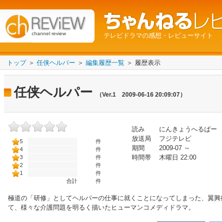
channel review
テレビドラマの感想・レビューサイト
トップ
＞
任侠ヘルパー
＞
編集履歴一覧
＞ 履歴表示
任侠ヘルパー
（Ver.1 2009-06-16 20:09:07）
読み
にんきょうへるぱー
放送局
フジテレビ
5
件
期間
2009-07 ～
4
件
時間帯
木曜日 22:00
3
件
2
件
1
件
合計
件
極道の「研修」としてヘルパーの仕事に就くことになってしまった、翼興
て、様々な介護問題を明るく描いたヒューマンコメディドラマ。