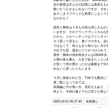
去の真実は主人公の記憶とは真逆なも
救いだったかもしれないですが、それ
あそこまでブラックな真実にしなくて
なのかも？
原作と脚本は３月も今回も同じ人なの
いますが、そのブラックでシニカルな
だから、メルヘンチックなファンタジ
そう思って見ると、連ドラの方も、会
ではなくて、知らなきゃ知らない方が
それでも皆、過去にケリがつけられて
原作・脚本の清水有生さんは1954年生
人間の表も裏も、人生で起きたことに
が良くて何が悪かったかは最後まで分
れないと思ったりもします。
３月に放送された方、TVerでも配信
度ご覧になってみては。
前後編と尺が長い分、見応えもあり、
何より、今回の連ドラだけ見てた時よ
2025-10-21 05:27:43
名前無し