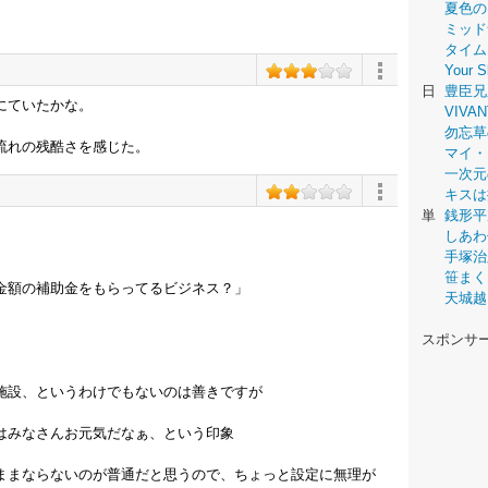
。
夏色の
ミッド
タイム
Your
日
豊臣兄
にていたかな。
VIVAN
勿忘草
流れの残酷さを感じた。
マイ・
一次元
キスは
単
銭形平
しあわ
手塚治
笹まく
金額の補助金をもらってるビジネス？」
天城越
スポンサ
施設、というわけでもないのは善きですが
はみなさんお元気だなぁ、という印象
ままならないのが普通だと思うので、ちょっと設定に無理が