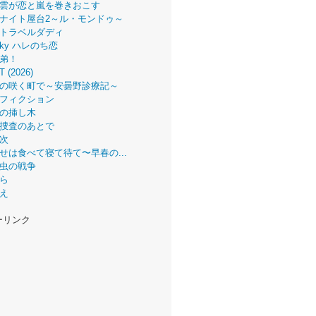
雲が恋と嵐を巻きおこす
ナイト屋台2～ル・モンドゥ～
トラベルダディ
 Sky ハレのち恋
弟！
T (2026)
の咲く町で～安曇野診療記～
フィクション
の挿し木
捜査のあとで
次
せは食べて寝て待て〜早春の...
虫の戦争
ら
え
ーリンク