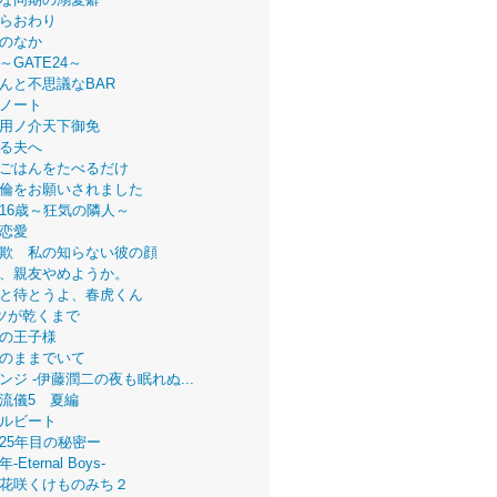
らおわり
のなか
～GATE24～
んと不思議なBAR
ノート
用ノ介天下御免
る夫へ
ごはんをたべるだけ
倫をお願いされました
16歳～狂気の隣人～
恋愛
欺 私の知らない彼の顔
、親友やめようか。
と待とうよ、春虎くん
ツが乾くまで
の王子様
のままでいて
ンジ -伊藤潤二の夜も眠れぬ...
流儀5 夏編
ルビート
25年目の秘密ー
Eternal Boys-
花咲くけものみち２