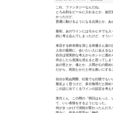
これ、ファンタジーなんだね。
とろみ剤をビールに入れるとか、血圧
かったけど、
普通に動けるようになる点滴とか、あ
最初、あのワインにはモルヒネでも入
的に考え込んでしまったけど、そうい
来店する終末期を演じる俳優さん達の
人生の最期に、会いたい人に会えるな
自分は現実的な考えからホントに逃れ
停止したら意識も消えると思ってしま
あの世とか、魂とか、人間が心の慰め
だから、死別とかだと何も救いにする
自分が死ぬ間際、幻覚でも幻聴でもい
最近よく思うけど、多分無理だと諦め
この話に出てくるワインの設定を考え
杢代くん、この間の「明日はもっと、
て、いい表情をするようになった。
何がきっかけで演技が変わったんだろ
因みに、役名の苗字が「神代」。