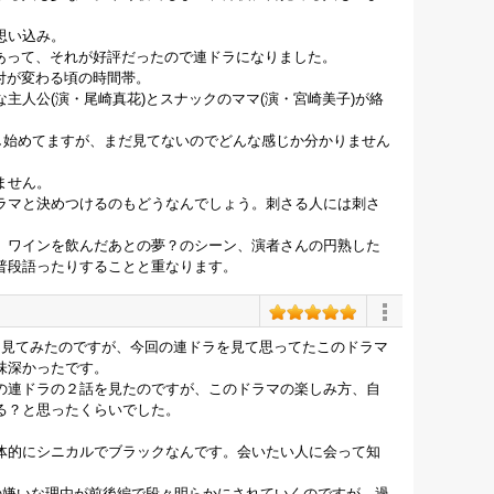
思い込み。
があって、それが好評だったので連ドラになりました。
付が変わる頃の時間帯。
主人公(演・尾崎真花)とスナックのママ(演・宮崎美子)が絡
信し始めてますが、まだ見てないのでどんな感じか分かりません
ません。
ラマと決めつけるのもどうなんでしょう。刺さる人には刺さ
、ワインを飲んだあとの夢？のシーン、演者さんの円熟した
普段語ったりすることと重なります。
を見てみたのですが、今回の連ドラを見て思ってたこのドラマ
味深かったです。
の連ドラの２話を見たのですが、このドラマの楽しみ方、自
る？と思ったくらいでした。
体的にシニカルでブラックなんです。会いたい人に会って知
の嫌いな理由が前後編で段々明らかにされていくのですが、過