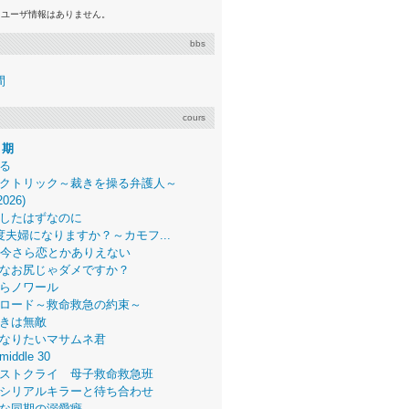
るユーザ情報はありません。
bbs
間
cours
月期
る
クトリック～裁きを操る弁護人～
2026)
したはずなのに
度夫婦になりますか？～カモフ...
、今さら恋とかありえない
なお尻じゃダメですか？
らノワール
ロード～救命救急の約束～
きは無敵
なりたいマサムネ君
middle 30
ストクライ 母子救命救急班
シリアルキラーと待ち合わせ
な同期の溺愛癖