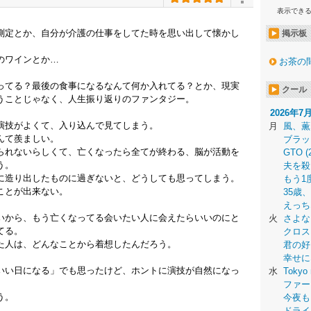
表示でき
測定とか、自分が介護の仕事をしてた時を思い出して懐かし
掲示板
のワインとか…
お茶の
ってる？最後の食事になるなんて何か入れてる？とか、現実
クール
うことじゃなく、人生振り返りのファンタジー。
2026年7
演技がよくて、入り込んで見てしまう。
月
風、薫
んて羨ましい。
ブラッ
られないらしくて、亡くなったら全てが終わる、脳が活動を
GTO (
う。
夫を殺
に造り出したものに過ぎないと、どうしても思ってしまう。
もう1
ことが出来ない。
35歳
えっち
いから、もう亡くなってる会いたい人に会えたらいいのにと
火
さよな
てる。
クロス
た人は、どんなことから着想したんだろう。
君の好
幸せに
いい日になる」でも思ったけど、ホントに演技が自然になっ
水
Tokyo 
ファー
う。
今夜も
ドライ