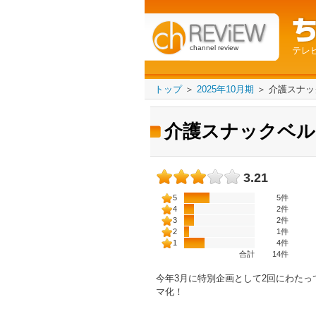
channel review
テレ
トップ
＞
2025年10月期
＞
介護スナッ
介護スナックベル
3.21
5
5件
4
2件
3
2件
2
1件
1
4件
合計
14
件
今年3月に特別企画として2回にわた
マ化！