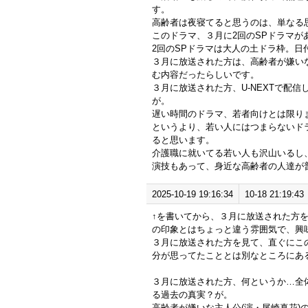
す。
高齢者は夜寝てると思うのは、単なる
このドラマ、３月に2回のSPドラマ
2回のSPドラマは大人の土ドラ枠。日
３月に放送された方は、高齢者が嫌いな
む内容だったらしいです。
３月に放送された方、U-NEXTで配
が。
遅い時間のドラマ、若者向けとは限り
というより、若い人にはつまらないド
ると思います。
介護職に就いてる若い人も沢山いるし
演技もあって、身近な高齢者の人達が
2025-10-19 19:16:34
10-18 21:19:43
↑を書いてから、３月に放送された方
の印象とはちょっと違う雰囲気で、興
３月に放送された方を見て、直ぐにこ
分が思ってたこととは別なところにあ
３月に放送された方、何というか…全
る過去の真実？が。
高齢者が嫌いな主人公(演・尾崎真花)