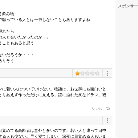
スポンサー
う飲み物
で願っている人とは一致しないこともありますよね
現れたら
の人と会いたかったのか！」
うこともあると思う
ないだろうか・・・
ありそう
マに若い人はついていけない。物語は、お世辞にも面白いと
とりあえず作っただけに見える。謎に溢れた変なドラマ。観
いいね！(2)
目覚めてる高齢者は意外と多いのです。若い人と違って日中
する人も少ない。早く寝てしまい、深夜に目覚める人もいま