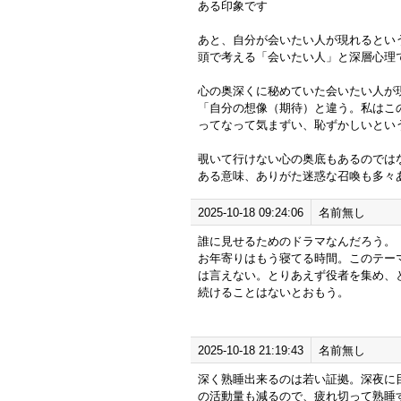
ある印象です
あと、自分が会いたい人が現れるとい
頭で考える「会いたい人」と深層心理
心の奥深くに秘めていた会いたい人が
「自分の想像（期待）と違う。私はこ
ってなって気まずい、恥ずかしいとい
覗いて行けない心の奥底もあるのでは
ある意味、ありがた迷惑な召喚も多々
2025-10-18 09:24:06
名前無し
誰に見せるためのドラマなんだろう。
お年寄りはもう寝てる時間。このテー
は言えない。とりあえず役者を集め、
続けることはないとおもう。
2025-10-18 21:19:43
名前無し
深く熟睡出来るのは若い証拠。深夜に
の活動量も減るので、疲れ切って熟睡