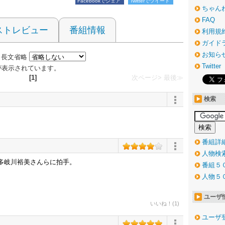
Facebookでシェア
Twitterでツイート
ちゃん
FAQ
ストレビュー
番組情報
利用規
ガイド
お知ら
長文省略
Twitter
 件が表示されています。
[1]
次ページ>
最後≫
検索
番組詳
人物検
多岐川裕美さんらに拍手。
番組５
。
人物５
ユーザ
いいね！(1)
ユーザ