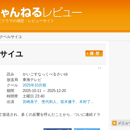
ビドラマの感想・レビューサイト
クベルサイユ
サイユ
↓↓
読み
かいごすなっくべるさいゆ
放送局
東海テレビ
クール
2025年10月期
期間
2025-10-11 ～ 2025-12-20
時間帯
土曜日 23:40
出演
宮崎美子
、
杢代和人
、
笛木優子
、
木村了
...
って放送され、多くの反響を呼んだことから、ついに連続ドラ
メニュ