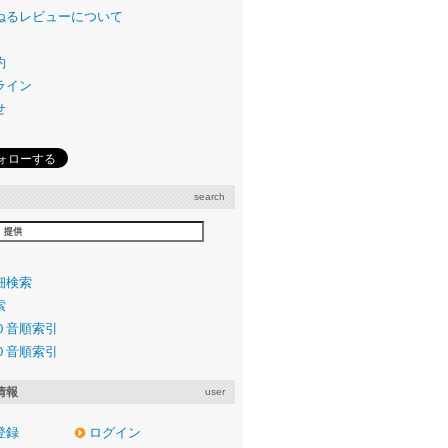
ねるレビューについて
約
ライン
せ
search
細検索
索
０音順索引
０音順索引
情報
user
登録
ログイン