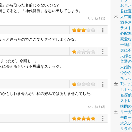
流」から取った名前じゃないよね？
おちた
演じてると、「神代健流」を思い出してしまう。
君は夏
木
大空港
いいね！(1)
酒巻さ
ラスト
心配無
親愛な
ょっと違ったのでここでリタイアしようかな。
一緒に
夫に不
夫婦と
しまったが、今回も…。
普通の
人に会えるという不思議なスナック。
未婚詐
今から
ちょっ
金
Tシャ
しもべ
のかもしれませんが、私の好みではありませんでした。
名探偵
ストレ
晩酌の
いいね！(2)
土
リーガ
告白ー
永久少年-
リラの