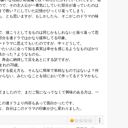
ので、その主人公が一番気にしていた部分が違っていたのは
まで救い？にしていた記憶がひっくり返ってしまう。
も、とも思いますが、もしかしたら、そこがこのドラマの味
で、描こうとしてるものは同じかもしれないと振り返って思
部分を連ドラではかなり緩和してる印象。
ードラマに思えてもいたのですが、中々どうして。
いたい人に会って知る真実は幸せを感じるようなものばかり
良かった？ようなものも。
、再会に納得して店をあとにする訳ですが。
まれの70歳。
対する捉え方も、そんなに簡単で単純なものではないよ？何
からない、みたいなことを頭において作ってるドラマかもし
してましたので、まだご覧になってなくて興味のある方は、一
この連ドラより内容もあって面白かったです。
り、自分はこのドラマの印象が少し変わりました。