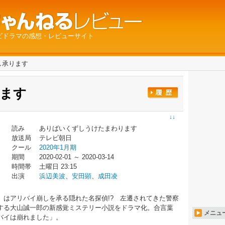
ビドラマの感想・レビューサイト
し承ります
ます
↓↓
読み
ありばいくずしうけたまわります
放送局
テレビ朝日
クール
2020年1月期
期間
2020-02-01 ～ 2020-03-14
時間帯
土曜日 23:15
出演
浜辺美波
、
安田顕
、
成田凌
）はアリバイ崩しを承る隠れた名探偵!? 左遷されてきた警察
する大山誠一郎の新感覚ミステリー小説をドラマ化。合言葉
メニュ
バイは崩れました」。