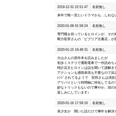
2019-12-31 22:51:47
名前無し
来年で唯一見たいドラマかも…しれな
2020-01-08 01:59:24
名前無し
専門職を持っているヒロインが、その
剛力彩芽さんの「ビブリア古書店」が
2020-01-15 19:48:31
名前無し
大山さんの原作本を読みましたが
初歩ミステリで通勤電車で一作読めち
時計店主ヒロインは話を聞いて謎解き
アクションも感情表現も不要なので浜
ﾚﾝｼﾞされてるようで 安田さんは演
アリバイという時間軸に特化してるの
妙なトリックもないので爽やか。頭の
楽しみにしています♪
2020-01-16 17:59:10
名前無し
美少女が 聞いた話だけで事件を解決