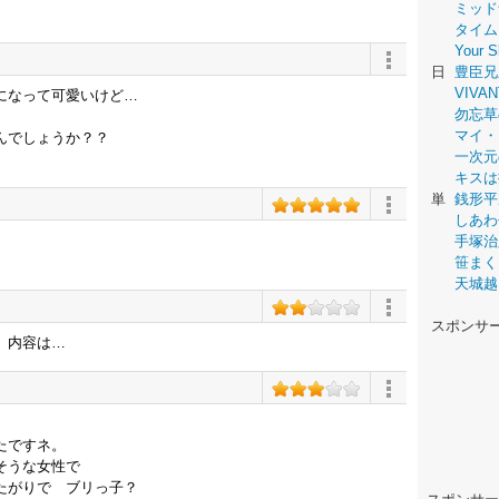
ミッド
タイム
Your
日
豊臣兄
VIVAN
になって可愛いけど…
勿忘草
マイ・
んでしょうか？？
一次元
キスは
単
銭形平
しあわ
手塚治
。
笹まく
天城越
スポンサ
。内容は…
たですネ。
そうな女性で
たがりで ブリっ子？