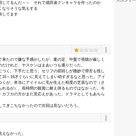
スポンサー
宿してるんだ～～ それで成田凌クンキャラを作ったのか
くなりそうな気もする
待してます
て来たので嫌な予感がしたが、案の定、中盤で視聴が厳しく
のだけれど、ヤスケンはまあいつも通りだった。
につく。下手だと思う。セリフの節回しが微妙で滑舌も怪し
15～16才ぐらいに見えてしまい幼すぎるなと思った。アイ
つくが、本当にアイドルに毛が生えた程度の芝居なので（さ
られるが）、長時間の観賞に耐え得るものではなかった。今
・カフカの方がまだ見応えがあった。ドラマとしてもあちら
してぎこちなかったので次回は見ないだろう。
見えなかった。