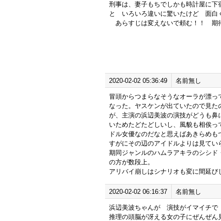
刑事は、妻子もちでしかも時計屋に下
と いろいろ違いに驚いたけど 面白
あらすじは変えないで頼む！！ 期
2020-02-02 05:36:49
名前無し
冒頭からつまらなそうなオーラが漂っ
なった。ヤスケンが出ていたので見た
が、主演の浜辺美波の演技がどうも鼻
いためたどたどしいし、風貌も相俟って
ドル女優なのだなと思えばあきらめも
すがにその辺のアイドルよりは見てい
期同ジャンルのハムラアキラのシシド
の方が数段上。
アリバイ崩しはシナリオも変に間延び
2020-02-02 06:16:37
名前無し
浜辺美波ちゃんが 演技がイマイチで
推理の頭脳が冴える女の子にぜんぜん