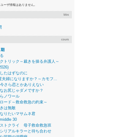
るユーザ情報はありません。
bbs
間
cours
月期
る
クトリック～裁きを操る弁護人～
2026)
したはずなのに
度夫婦になりますか？～カモフ...
、今さら恋とかありえない
なお尻じゃダメですか？
らノワール
ロード～救命救急の約束～
きは無敵
なりたいマサムネ君
middle 30
ストクライ 母子救命救急班
シリアルキラーと待ち合わせ
な同期の溺愛癖