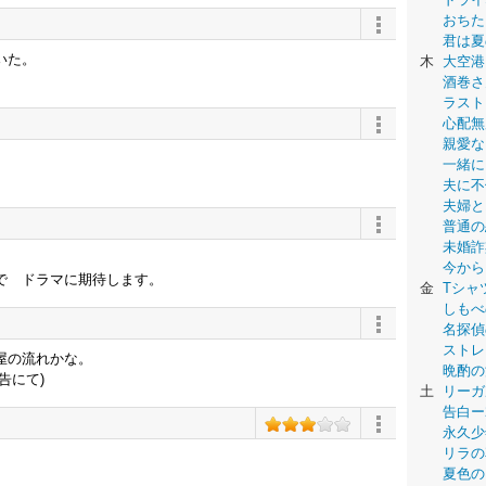
おちた
君は夏
いた。
木
大空港
酒巻さ
ラスト
心配無
親愛な
一緒に
夫に不
夫婦と
普通の
未婚詐
今から
で ドラマに期待します。
金
Tシャ
しもべ
名探偵
ストレ
屋の流れかな。
晩酌の
告にて)
土
リーガ
告白ー
永久少年-
リラの
夏色の