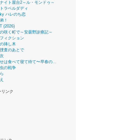
ナイト屋台2～ル・モンドゥ～
トラベルダディ
 Sky ハレのち恋
弟！
T (2026)
の咲く町で～安曇野診療記～
フィクション
の挿し木
捜査のあとで
次
せは食べて寝て待て〜早春の...
虫の戦争
ら
え
ーリンク