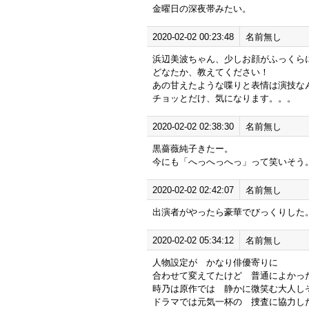
金曜日の深夜帯みたい。
2020-02-02 00:23:48
名前無し
浜辺美波ちゃん、少しお顔がふっくら
どなたか、教えてください！
あの甘えたような喋りと表情は演技な
チョッとだけ、気になります。。。
2020-02-02 02:38:30
名前無し
黒薔薇純子きたー。
今にも「へっへっへっ」って笑いそう
2020-02-02 02:42:07
名前無し
出演者がやったら豪華でびっくりした
2020-02-02 05:34:12
名前無し
人物設定が かなり俳優寄りに
合わせて変えてたけど 普通によかっ
時乃は原作では 静かに微笑む大人し
ドラマでは元気一杯の 捜査に協力し