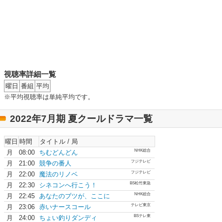
視聴率詳細一覧
曜日
番組
平均
※平均視聴率は単純平均です。
2022年7月期 夏クールドラマ一覧
曜日
時間
タイトル / 局
NHK総合
月
08:00
ちむどんどん
フジテレビ
月
21:00
競争の番人
フジテレビ
月
22:00
魔法のリノベ
BS松竹東急
月
22:30
シネコンへ行こう！
NHK総合
月
22:45
あなたのブツが、ここに
テレビ東京
月
23:06
赤いナースコール
BSテレ東
月
24:00
ちょい釣りダンディ