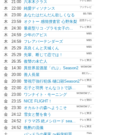
テレビ朝日
木
21:00
六本木クラス
フジテレビ
木
22:00
純愛ディソナンス
BS-TBS
木
23:00
あなたはだんだん欲しくなる
読売テレビ
木
23:59
オクトー 感情捜査官 心野朱梨
テレビ東京
木
24:30
量産型リコ -プラモ女子の...
MBS
木
24:59
少年のアビス
MBS
木
24:59
フレアバーテンダーズ
MBS
木
25:29
高良くんと天城くん
MBS
木
25:29
先輩、断じて恋では！
テレビ東京
木
26:35
復讐の未亡人
WOWOW
金
14:30
異世界居酒屋「のぶ」Season2
BSプレ...
金
20:00
善人長屋
テレビ東京
金
20:00
警視庁強行犯係 樋口顕Season2
TBS
金
22:00
石子と羽男 そんなコトで訴...
WOWOWプ...
金
23:00
ワンナイト・モーニング
テレビ朝日
金
23:15
NICE FLIGHT！
WOWOWプ...
金
23:30
オカルトの森へようこそ
テレビ東京
金
24:12
雪女と蟹を食う
テレビ東京
金
24:52
ドラマ25 絶メシロード sea...
テレビ東京
金
24:52
晩酌の流儀
Hulu
土
パンドラの果実 〜科学犯罪...