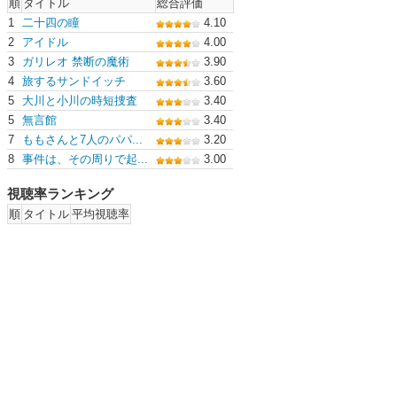
順
タイトル
総合評価
1
二十四の瞳
4.10
2
アイドル
4.00
3
ガリレオ 禁断の魔術
3.90
4
旅するサンドイッチ
3.60
5
大川と小川の時短捜査
3.40
5
無言館
3.40
7
ももさんと7人のパパ...
3.20
8
事件は、その周りで起...
3.00
視聴率ランキング
順
タイトル
平均視聴率