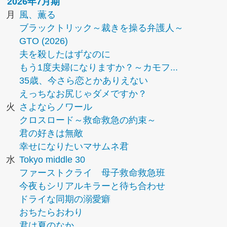
2026年7月期
月
風、薫る
ブラックトリック～裁きを操る弁護人～
GTO (2026)
夫を殺したはずなのに
もう1度夫婦になりますか？～カモフ...
35歳、今さら恋とかありえない
えっちなお尻じゃダメですか？
火
さよならノワール
クロスロード～救命救急の約束～
君の好きは無敵
幸せになりたいマサムネ君
水
Tokyo middle 30
ファーストクライ 母子救命救急班
今夜もシリアルキラーと待ち合わせ
ドライな同期の溺愛癖
おちたらおわり
君は夏のなか