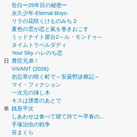
告白ー25年目の秘密ー
永久少年-Eternal Boys-
リラの花咲くけものみち２
夏色の雲が恋と嵐を巻きおこす
ミッドナイト屋台2～ル・モンドゥ～
タイムトラベルダディ
Your Sky ハレのち恋
日
豊臣兄弟！
VIVANT (2026)
勿忘草の咲く町で～安曇野診療記～
マイ・フィクション
一次元の挿し木
キスは捜査のあとで
単
銭形平次
しあわせは食べて寝て待て〜早春の...
手塚治虫の戦争
笹まくら