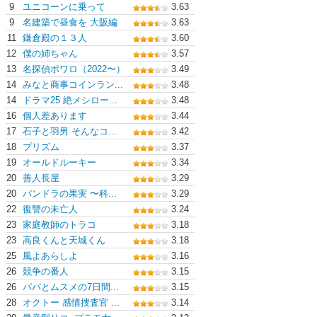
9
ユニコーンに乗って
3.63
9
名建築で昼食を 大阪編
3.63
11
鎌倉殿の１３人
3.60
12
僕の姉ちゃん
3.57
13
名探偵ポワロ（2022〜）
3.49
14
みなと商事コインラン...
3.48
14
ドラマ25 絶メシロー...
3.48
16
個人差あります
3.44
17
石子と羽男 そんなコ...
3.42
18
プリズム
3.37
19
オールドルーキー
3.34
20
善人長屋
3.29
20
パンドラの果実 〜科...
3.29
22
復讐の未亡人
3.24
23
家庭教師のトラコ
3.18
23
高良くんと天城くん
3.18
25
風よあらしよ
3.16
26
競争の番人
3.15
26
パパとムスメの7日間...
3.15
28
オクトー 感情捜査官 ...
3.14