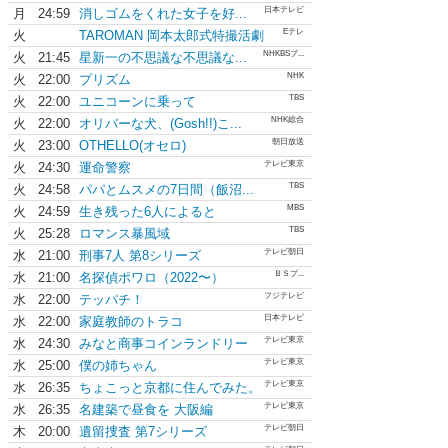
日本テレビ
月
24:59
消しゴムをくれた女子を好...
Eテレ
火
TAROMAN 岡本太郎式特撮活劇
NHKBSプ...
火
21:45
星新一の不思議な不思議な...
NHK
火
22:00
プリズム
TBS
火
22:00
ユニコーンに乗って
NHK総合
火
22:00
オリバーな犬、(Gosh!!)こ...
朝日放送
火
23:00
OTHELLO(オセロ)
テレビ東京
火
24:30
運命警察
TBS
火
24:58
パパとムスメの7日間（飯沼...
MBS
火
24:59
生き残った6人によると
TBS
火
25:28
ロマンス暴風域
テレビ朝日
水
21:00
刑事7人 第8シリーズ
ＢＳプ...
水
21:00
名探偵ポワロ（2022〜）
フジテレビ
水
22:00
テッパチ！
日本テレビ
水
22:00
家庭教師のトラコ
テレビ東京
水
24:30
みなと商事コインランドリー
テレビ東京
水
25:00
僕の姉ちゃん
テレビ東京
水
26:35
ちょこっと京都に住んでみた。
テレビ東京
水
26:35
名建築で昼食を 大阪編
テレビ朝日
木
20:00
遺留捜査 第7シリーズ