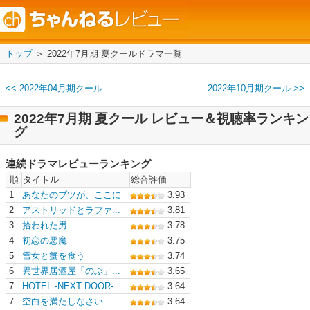
トップ
＞ 2022年7月期 夏クールドラマ一覧
<< 2022年04月期クール
2022年10月期クール >>
2022年7月期 夏クール レビュー＆視聴率ランキン
グ
連続ドラマレビューランキング
順
タイトル
総合評価
1
あなたのブツが、ここに
3.93
2
アストリッドとラファ...
3.81
3
拾われた男
3.78
4
初恋の悪魔
3.75
5
雪女と蟹を食う
3.74
6
異世界居酒屋「のぶ」...
3.65
7
HOTEL -NEXT DOOR-
3.64
7
空白を満たしなさい
3.64