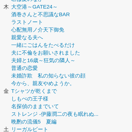
木
大空港～GATE24～
酒巻さんと不思議なBAR
ラストノート
心配無用ノ介天下御免
親愛なる夫へ
一緒にごはんをたべるだけ
夫に不倫をお願いされました
夫婦と16歳～狂気の隣人～
普通の恋愛
未婚詐欺 私の知らない彼の顔
今から、親友やめようか。
金
Tシャツが乾くまで
しもべの王子様
名探偵のままでいて
ストレンジ -伊藤潤二の夜も眠れぬ...
晩酌の流儀5 夏編
土
リーガルビート