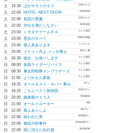
日本テレビ
土
14:30
ばかやろうのキス
WOWOW
土
22:00
HOTEL -NEXT DOOR-
日本テレビ
土
22:00
初恋の悪魔
NHK 総合
土
22:00
空白を満たしなさい
テレビ朝日
土
23:00
トモダチゲームＲ４
BS松竹東急
土
23:00
悪女のすべて
フジテレビ
土
23:40
個人差あります
BSテレ東
土
24:00
イケメン共よ メシを喰え
テレビ朝日
土
26:30
彼女、お借りします
テレビ朝日
日
09:00
仮面ライダーリバイス
テレビ朝日
日
09:30
暴太郎戦隊ドンブラザーズ
テレビ東京
日
11:00
よだれもん家族
Eテレ
日
19:25
オールモスト・ネバー 夢み...
NHK Eテレ
日
19:25
こちらベスト探偵団
NHK総合
日
20:00
鎌倉殿の１３人
TBS
日
21:00
オールドルーキー
BSプレ...
日
22:00
風よあらしよ
NHKBSプ...
日
22:00
拾われた男
WOWOWプ...
日
22:00
鵜頭川村事件
WOWOW
日
22:00
雨に消えた向日葵