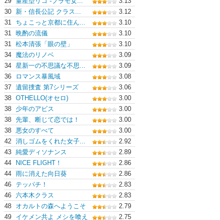
29
量産型リコ -プラモ女...
3.13
30
新・信長公記 クラス...
3.12
31
ちょこっと京都に住ん...
3.10
31
晩酌の流儀
3.10
31
松本清張「眼の壁」
3.10
34
魔法のリノベ
3.09
34
星新一の不思議な不思...
3.09
36
ロマンス暴風域
3.08
37
遺留捜査 第7シリーズ
3.06
38
OTHELLO(オセロ)
3.00
38
少年のアビス
3.00
38
先輩、断じて恋では！
3.00
38
悪女のすべて
3.00
42
消しゴムをくれた女子...
2.92
43
純愛ディソナンス
2.89
44
NICE FLIGHT！
2.86
44
雨に消えた向日葵
2.86
46
テッパチ！
2.83
46
六本木クラス
2.83
48
オカルトの森へようこそ
2.79
49
イケメン共よ メシを喰え
2.75