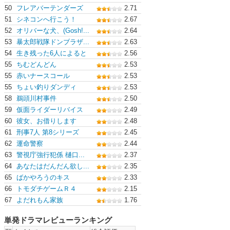
50
フレアバーテンダーズ
2.71
51
シネコンへ行こう！
2.67
52
オリバーな犬、(Gosh!...
2.64
53
暴太郎戦隊ドンブラザ...
2.63
54
生き残った6人によると
2.56
55
ちむどんどん
2.53
55
赤いナースコール
2.53
55
ちょい釣りダンディ
2.53
58
鵜頭川村事件
2.50
59
仮面ライダーリバイス
2.49
60
彼女、お借りします
2.48
61
刑事7人 第8シリーズ
2.45
62
運命警察
2.44
63
警視庁強行犯係 樋口...
2.37
64
あなたはだんだん欲し...
2.35
65
ばかやろうのキス
2.33
66
トモダチゲームＲ４
2.15
67
よだれもん家族
1.76
単発ドラマレビューランキング