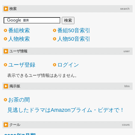
検索
search
番組検索
番組50音索引
人物検索
人物50音索引
ユーザ情報
user
ユーザ登録
ログイン
表示できるユーザ情報はありません。
掲示板
bbs
お茶の間
見逃したドラマはAmazonプライム・ビデオで！
クール
cours