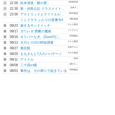
WOWOW
日
22:00
松本清張「眼の壁」
日本テ...
日
22:30
新・信長公記 クラスメイト...
NHK 総合
日
23:00
アストリッドとラファエル ...
朝日放送
ミニドラマ ふたりの背番号4
テレビ東京
単
09/23
旅するサンドイッチ
フジテレビ
単
09/17
ガリレオ 禁断の魔術
NHK総合
単
09/16
オリバーな犬、(Gosh!!)こ...
テレビ東京
単
09/12
大川と小川の時短捜査
日本テレビ
単
08/27
無言館
ＮＨＫ総合
単
08/20
ももさんと7人のパパゲーノ
NHK
単
08/11
アイドル
BSプレ...
単
08/08
二十四の瞳
NHK総合
単
08/01
事件は、その周りで起きている