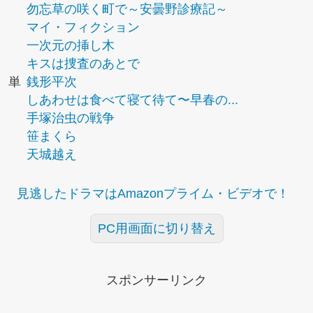
勿忘草の咲く町で～安曇野診療記～
マイ・フィクション
一次元の挿し木
キスは捜査のあとで
単
銭形平次
しあわせは食べて寝て待て〜早春の...
手塚治虫の戦争
笹まくら
天城越え
見逃したドラマはAmazonプライム・ビデオで！
PC用画面に切り替え
スポンサーリンク