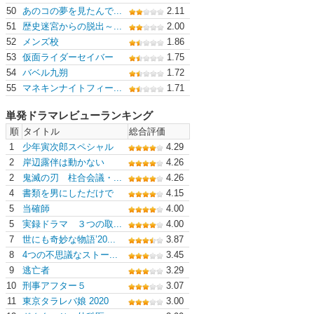
50
あのコの夢を見たんで...
2.11
51
歴史迷宮からの脱出～...
2.00
52
メンズ校
1.86
53
仮面ライダーセイバー
1.75
54
バベル九朔
1.72
55
マネキンナイトフィー...
1.71
単発ドラマレビューランキング
順
タイトル
総合評価
1
少年寅次郎スペシャル
4.29
2
岸辺露伴は動かない
4.26
2
鬼滅の刃 柱合会議・...
4.26
4
書類を男にしただけで
4.15
5
当確師
4.00
5
実録ドラマ ３つの取...
4.00
7
世にも奇妙な物語’20...
3.87
8
4つの不思議なストー...
3.45
9
逃亡者
3.29
10
刑事アフター５
3.07
11
東京タラレバ娘 2020
3.00