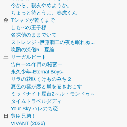
今から、親友やめようか。
ちょっと待とうよ、春虎くん
金
Tシャツが乾くまで
しもべの王子様
名探偵のままでいて
ストレンジ -伊藤潤二の夜も眠れぬ...
晩酌の流儀5 夏編
土
リーガルビート
告白ー25年目の秘密ー
永久少年-Eternal Boys-
リラの花咲くけものみち２
夏色の雲が恋と嵐を巻きおこす
ミッドナイト屋台2～ル・モンドゥ～
タイムトラベルダディ
Your Sky ハレのち恋
日
豊臣兄弟！
VIVANT (2026)