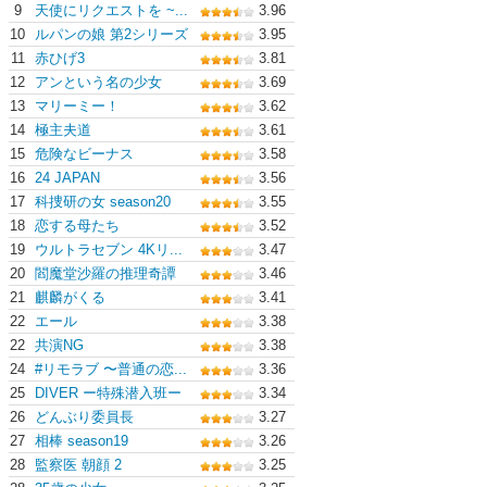
9
天使にリクエストを ~...
3.96
10
ルパンの娘 第2シリーズ
3.95
11
赤ひげ3
3.81
12
アンという名の少女
3.69
13
マリーミー！
3.62
14
極主夫道
3.61
15
危険なビーナス
3.58
16
24 JAPAN
3.56
17
科捜研の女 season20
3.55
18
恋する母たち
3.52
19
ウルトラセブン 4Kリ...
3.47
20
閻魔堂沙羅の推理奇譚
3.46
21
麒麟がくる
3.41
22
エール
3.38
22
共演NG
3.38
24
#リモラブ 〜普通の恋...
3.36
25
DIVER ー特殊潜入班ー
3.34
26
どんぶり委員長
3.27
27
相棒 season19
3.26
28
監察医 朝顔 2
3.25