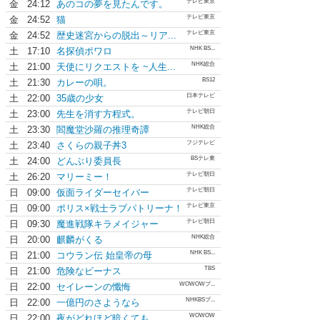
テレビ東京
金
24:12
あのコの夢を見たんです。
テレビ東京
金
24:52
猫
テレビ東京
金
24:52
歴史迷宮からの脱出～リア...
NHK BS...
土
17:10
名探偵ポワロ
NHK総合
土
21:00
天使にリクエストを ~人生...
BS12
土
21:30
カレーの唄。
日本テレビ
土
22:00
35歳の少女
テレビ朝日
土
23:00
先生を消す方程式。
NHK総合
土
23:30
閻魔堂沙羅の推理奇譚
フジテレビ
土
23:40
さくらの親子丼3
BSテレ東
土
24:00
どんぶり委員長
テレビ朝日
土
26:20
マリーミー！
テレビ朝日
日
09:00
仮面ライダーセイバー
テレビ東京
日
09:00
ポリス×戦士ラブパトリーナ！
テレビ朝日
日
09:30
魔進戦隊キラメイジャー
NHK総合
日
20:00
麒麟がくる
NHK BS...
日
21:00
コウラン伝 始皇帝の母
TBS
日
21:00
危険なビーナス
WOWOWプ...
日
22:00
セイレーンの懺悔
NHKBSプ...
日
22:00
一億円のさようなら
WOWOW
日
22:00
夜がどれほど暗くても