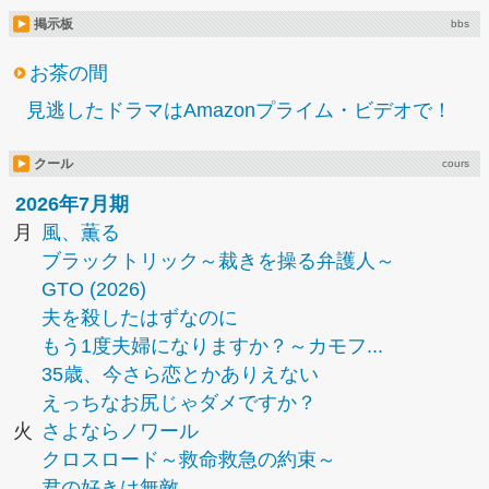
掲示板
bbs
お茶の間
見逃したドラマはAmazonプライム・ビデオで！
クール
cours
2026年7月期
月
風、薫る
ブラックトリック～裁きを操る弁護人～
GTO (2026)
夫を殺したはずなのに
もう1度夫婦になりますか？～カモフ...
35歳、今さら恋とかありえない
えっちなお尻じゃダメですか？
火
さよならノワール
クロスロード～救命救急の約束～
君の好きは無敵