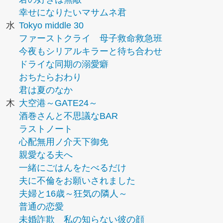
幸せになりたいマサムネ君
水
Tokyo middle 30
ファーストクライ 母子救命救急班
今夜もシリアルキラーと待ち合わせ
ドライな同期の溺愛癖
おちたらおわり
君は夏のなか
木
大空港～GATE24～
酒巻さんと不思議なBAR
ラストノート
心配無用ノ介天下御免
親愛なる夫へ
一緒にごはんをたべるだけ
夫に不倫をお願いされました
夫婦と16歳～狂気の隣人～
普通の恋愛
未婚詐欺 私の知らない彼の顔