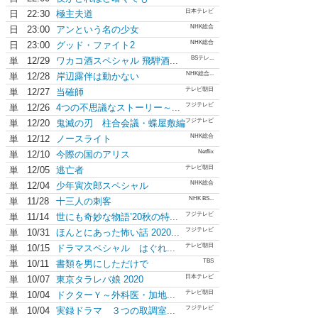
日本テレビ
日
22:30
極主夫道
NHK総合
日
23:00
アンという名の少女
NHK総合
日
23:00
グッド・ファイト2
BSテレ...
単
12/29
ワカコ酒スペシャル 飛騨酒...
NHK総合...
単
12/28
岸辺露伴は動かない
テレビ朝日
単
12/27
当確師
フジテレビ
単
12/26
4つの不思議なストーリー～...
フジテレビ
単
12/20
鬼滅の刃 柱合会議・蝶屋敷編
NHK総合
単
12/12
ノースライト
Netflix
単
12/10
今際の国のアリス
テレビ朝日
単
12/05
逃亡者
NHK総合
単
12/04
少年寅次郎スペシャル
NHK BS...
単
11/28
十三人の刺客
フジテレビ
単
11/14
世にも奇妙な物語’20秋の特...
フジテレビ
単
10/31
ほんとにあった怖い話 2020...
テレビ朝日
単
10/15
ドラマスペシャル はぐれ...
TBS
単
10/11
書類を男にしただけで
日本テレビ
単
10/07
東京タラレバ娘 2020
テレビ朝日
単
10/04
ドクターＹ～外科医・加地...
フジテレビ
単
10/04
実録ドラマ ３つの取調室...