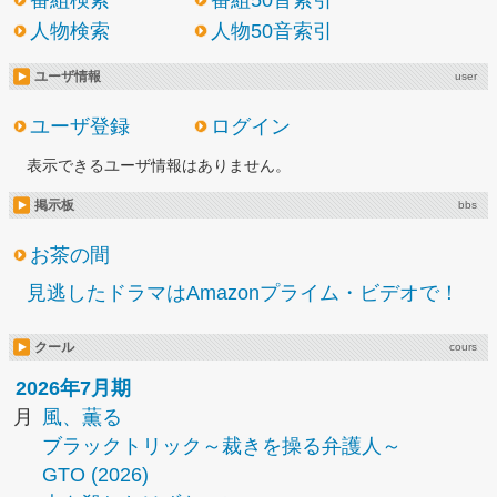
番組検索
番組50音索引
人物検索
人物50音索引
ユーザ情報
user
ユーザ登録
ログイン
表示できるユーザ情報はありません。
掲示板
bbs
お茶の間
見逃したドラマはAmazonプライム・ビデオで！
クール
cours
2026年7月期
月
風、薫る
ブラックトリック～裁きを操る弁護人～
GTO (2026)