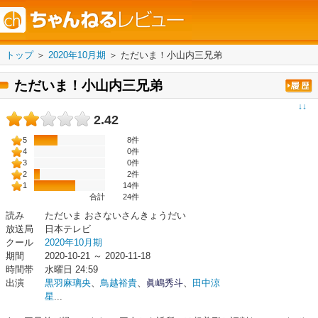
トップ
＞
2020年10月期
＞
ただいま！小山内三兄弟
ただいま！小山内三兄弟
↓↓
2.42
5
8件
4
0件
3
0件
2
2件
1
14件
合計
24
件
読み
ただいま おさないさんきょうだい
放送局
日本テレビ
クール
2020年10月期
期間
2020-10-21 ～ 2020-11-18
時間帯
水曜日 24:59
出演
黒羽麻璃央
、
鳥越裕貴
、
眞嶋秀斗
、
田中涼
星
...