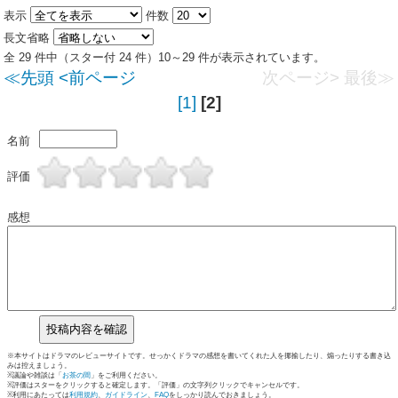
表示
件数
長文省略
全 29 件中（スター付 24 件）10～29 件が表示されています。
≪先頭
<前ページ
次ページ>
最後≫
[1]
[2]
名前
評価
感想
※本サイトはドラマのレビューサイトです。せっかくドラマの感想を書いてくれた人を揶揄したり、煽ったりする書き込
みは控えましょう。
※議論や雑談は「
お茶の間
」をご利用ください。
※評価はスターをクリックすると確定します。「評価」の文字列クリックでキャンセルです。
※利用にあたっては
利用規約
、
ガイドライン
、
FAQ
をしっかり読んでおきましょう。