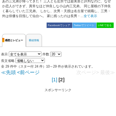
あの三兄弟が帰ってきた！ 三人とも近所では超美形と評判なのに、なぜ
か恋人ができず、異常なほど仲良しな小山内三兄弟。 同じ屋根の下仲良
く暮らしていた三兄弟。 しかし、次男・天授は名古屋で就職し、三男・
外は俳優を目指して仙台へ。 家に残ったのは長男・...
全て表示
Facebookでシェア
Twitterでツイート
LINEで送る
感想とレビュー
番組情報
表示
件数
長文省略
全 29 件中（スター付 24 件）10～29 件が表示されています。
≪先頭
<前ページ
次ページ>
最後≫
[1]
[2]
スポンサーリンク