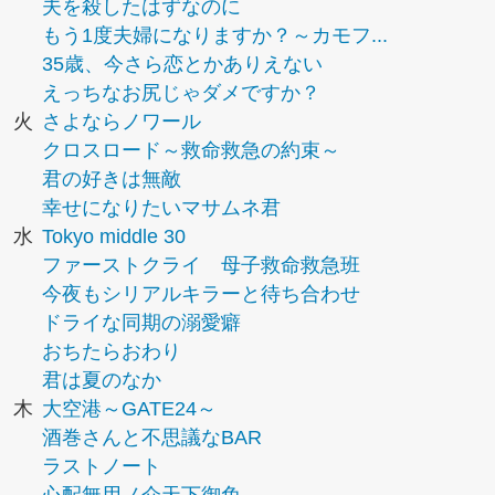
夫を殺したはずなのに
もう1度夫婦になりますか？～カモフ...
35歳、今さら恋とかありえない
えっちなお尻じゃダメですか？
火
さよならノワール
クロスロード～救命救急の約束～
君の好きは無敵
幸せになりたいマサムネ君
水
Tokyo middle 30
ファーストクライ 母子救命救急班
今夜もシリアルキラーと待ち合わせ
ドライな同期の溺愛癖
おちたらおわり
君は夏のなか
木
大空港～GATE24～
酒巻さんと不思議なBAR
ラストノート