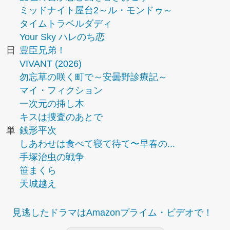
ミッドナイト屋台2～ル・モンドゥ～
タイムトラベルダディ
Your Sky ハレのち恋
日
豊臣兄弟！
VIVANT (2026)
勿忘草の咲く町で～安曇野診療記～
マイ・フィクション
一次元の挿し木
キスは捜査のあとで
単
銭形平次
しあわせは食べて寝て待て〜早春の...
手塚治虫の戦争
笹まくら
天城越え
見逃したドラマはAmazonプライム・ビデオで！