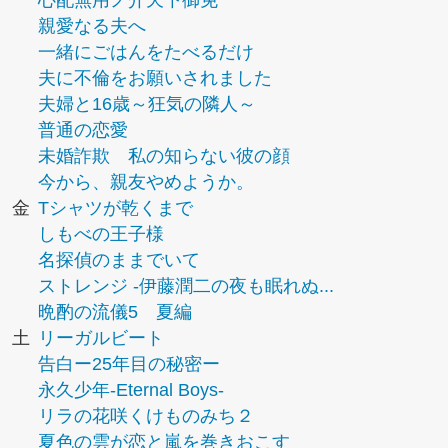
心配無用ノ介天下御免
親愛なる夫へ
一緒にごはんをたべるだけ
夫に不倫をお願いされました
夫婦と16歳～狂気の隣人～
普通の恋愛
未婚詐欺 私の知らない彼の顔
今から、親友やめようか。
金
Tシャツが乾くまで
しもべの王子様
名探偵のままでいて
ストレンジ -伊藤潤二の夜も眠れぬ...
晩酌の流儀5 夏編
土
リーガルビート
告白ー25年目の秘密ー
永久少年-Eternal Boys-
リラの花咲くけものみち２
夏色の雲が恋と嵐を巻きおこす