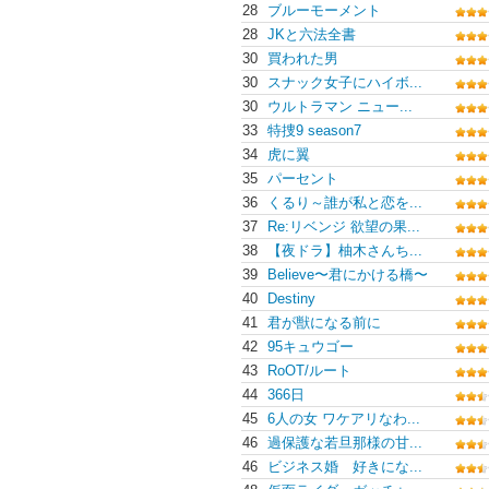
28
ブルーモーメント
28
JKと六法全書
30
買われた男
30
スナック女子にハイボ...
30
ウルトラマン ニュー...
33
特捜9 season7
34
虎に翼
35
パーセント
36
くるり～誰が私と恋を...
37
Re:リベンジ 欲望の果...
38
【夜ドラ】柚木さんち...
39
Believe〜君にかける橋〜
40
Destiny
41
君が獣になる前に
42
95キュウゴー
43
RoOT/ルート
44
366日
45
6人の女 ワケアリなわ...
46
過保護な若旦那様の甘...
46
ビジネス婚 好きにな...