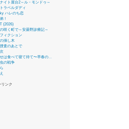
ナイト屋台2～ル・モンドゥ～
トラベルダディ
 Sky ハレのち恋
弟！
T (2026)
の咲く町で～安曇野診療記～
フィクション
の挿し木
捜査のあとで
次
せは食べて寝て待て〜早春の...
虫の戦争
ら
え
ーリンク