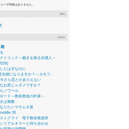
るユーザ情報はありません。
bbs
間
cours
月期
る
クトリック～裁きを操る弁護人～
2026)
したはずなのに
度夫婦になりますか？～カモフ...
、今さら恋とかありえない
なお尻じゃダメですか？
らノワール
ロード～救命救急の約束～
きは無敵
なりたいマサムネ君
middle 30
ストクライ 母子救命救急班
シリアルキラーと待ち合わせ
な同期の溺愛癖