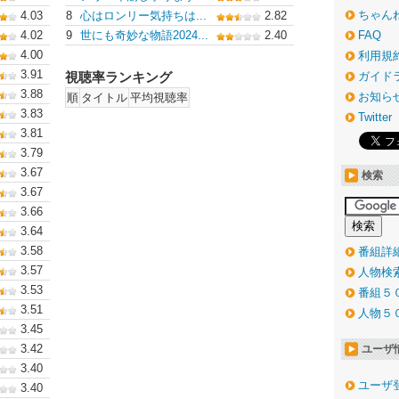
ちゃん
4.03
8
心はロンリー気持ちは...
2.82
4.02
9
世にも奇妙な物語2024...
2.40
FAQ
4.00
利用規
3.91
視聴率ランキング
ガイド
3.88
お知ら
順
タイトル
平均視聴率
3.83
Twitter
3.81
3.79
3.67
検索
3.67
3.66
3.64
3.58
番組詳
3.57
人物検
3.53
番組５
3.51
人物５
3.45
3.42
ユーザ
3.40
ユーザ
3.40