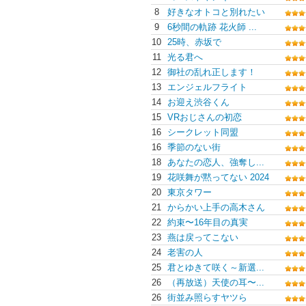
8
好きなオトコと別れたい
9
6秒間の軌跡 花火師 ...
10
25時、赤坂で
11
光る君へ
12
御社の乱れ正します！
13
エンジェルフライト
14
お迎え渋谷くん
15
VRおじさんの初恋
16
シークレット同盟
16
季節のない街
18
あなたの恋人、強奪し...
19
花咲舞が黙ってない 2024
20
東京タワー
21
からかい上手の高木さん
22
約束〜16年目の真実
23
燕は戻ってこない
24
老害の人
25
君とゆきて咲く～新選...
26
（再放送）天使の耳〜...
26
街並み照らすヤツら