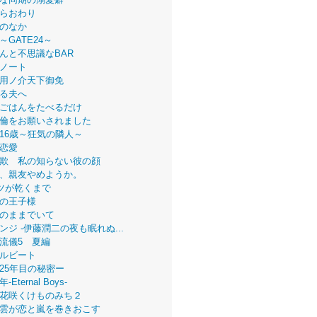
らおわり
のなか
～GATE24～
んと不思議なBAR
ノート
用ノ介天下御免
る夫へ
ごはんをたべるだけ
倫をお願いされました
16歳～狂気の隣人～
恋愛
欺 私の知らない彼の顔
、親友やめようか。
ツが乾くまで
の王子様
のままでいて
ンジ -伊藤潤二の夜も眠れぬ...
流儀5 夏編
ルビート
25年目の秘密ー
Eternal Boys-
花咲くけものみち２
雲が恋と嵐を巻きおこす