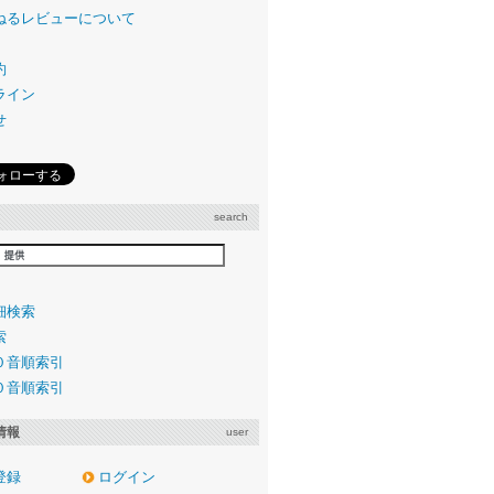
ねるレビューについて
約
ライン
せ
search
細検索
索
０音順索引
０音順索引
情報
user
登録
ログイン