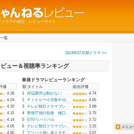
ビドラマの感想・レビューサイト
マ一覧
2024年07月期ドラマ >>
 レビュー＆視聴率ランキング
単発ドラマレビューランキング
評価
順
タイトル
総合評価
4.26
1
岸辺露伴は動かない ...
4.74
4.24
2
ＰＩＣＵ〜小児集中治...
4.65
4.20
3
テレビ朝日ドラマプレ...
3.88
4.15
4
警視庁強行犯係 樋口...
3.75
4.14
5
GTOリバイバル
3.72
4.05
6
テレビ朝日ドラマプレ...
3.25
メニュ
4.05
7
アリバイ崩し承ります...
3.07