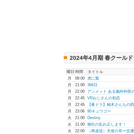
2024年4月期 春クール
曜日
時間
タイトル
月
08:00
虎に翼
月
21:00
366日
月
22:00
アンメット ある脳外科医の.
月
22:45
VRおじさんの初恋
月
22:45
【夜ドラ】柚木さんちの四.
月
23:06
95キュウゴー
火
21:00
Destiny
火
21:00
御社の乱れ正します！
火
22:00
（再放送）天使の耳〜交通.