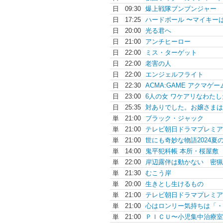
日
09:30
爆上戦隊ブンブンジャー
日
17:25
ハードボール 〜マイキーは.
日
20:00
光る君へ
日
21:00
アンチヒーロー
日
22:00
ミス・ターゲット
日
22:00
老害の人
日
22:00
エンジェルフライト
日
22:30
ACMA:GAME アクマゲー
日
23:00
6人の女 ワケアリなわたし
日
25:35
対ありでした。お嬢さまは.
単
21:00
ブラック・ジャック
単
21:00
テレビ朝日ドラマプレミア.
単
21:00
世にも奇妙な物語2024夏の.
単
14:00
鬼平犯科帳 本所・桜屋敷
単
22:00
岸辺露伴は動かない 密猟
単
21:30
むこう岸
単
20:00
生きとし生けるもの
単
21:00
テレビ朝日ドラマプレミア.
単
21:00
心はロンリー気持ちは「・.
単
21:00
ＰＩＣＵ〜小児集中治療室.