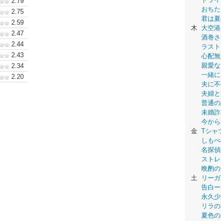
2.79
おちた
2.75
君は夏
2.59
木
大空港
2.47
酒巻さ
2.44
ラスト
2.43
心配無
親愛な
2.34
一緒に
2.20
夫に不
夫婦と
普通の
未婚詐
今から
金
Tシャ
しもべ
名探偵
ストレ
晩酌の
土
リーガ
告白ー
永久少年-
リラの
夏色の