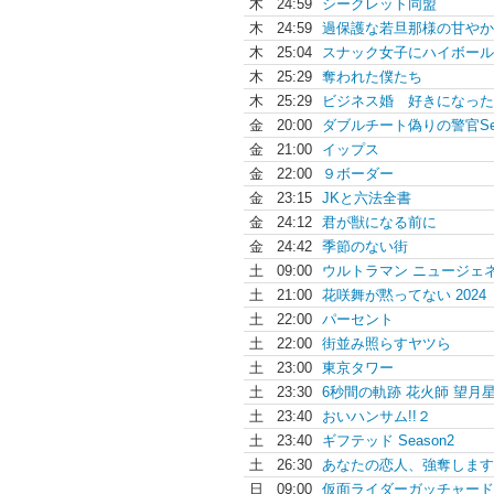
木
24:59
シークレット同盟
木
24:59
過保護な若旦那様の甘やか
木
25:04
スナック女子にハイボール
木
25:29
奪われた僕たち
木
25:29
ビジネス婚 好きになった.
金
20:00
ダブルチート偽りの警官Sea
金
21:00
イップス
金
22:00
９ボーダー
金
23:15
JKと六法全書
金
24:12
君が獣になる前に
金
24:42
季節のない街
土
09:00
ウルトラマン ニュージェネ.
土
21:00
花咲舞が黙ってない 2024
土
22:00
パーセント
土
22:00
街並み照らすヤツら
土
23:00
東京タワー
土
23:30
6秒間の軌跡 花火師 望月星.
土
23:40
おいハンサム!!２
土
23:40
ギフテッド Season2
土
26:30
あなたの恋人、強奪します
日
09:00
仮面ライダーガッチャード