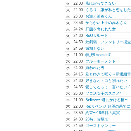
火
22:00
燕は戻ってこない
火
22:00
くるり～誰が私と恋をした
火
23:00
お迎え渋谷くん
火
23:56
からかい上手の高木さん
火
24:24
肝臓を奪われた女
火
24:30
RoOT/ルート
火
24:50
奴劇場 フレンドリー捜査
火
24:59
滅相もない
水
21:00
特捜9 season7
水
22:00
ブルーモーメント
水
24:00
買われた男
水
24:15
君とゆきて咲く～新選組青.
水
24:30
好きなオトコと別れたい
水
24:35
愛してるって、言いたい (..
水
25:00
ソロ活女子のススメ4
木
21:00
Believe〜君にかける橋〜
木
22:00
Re:リベンジ 欲望の果てに
木
23:59
約束〜16年目の真実
木
24:30
25時、赤坂で
木
24:59
ゴーストヤンキー