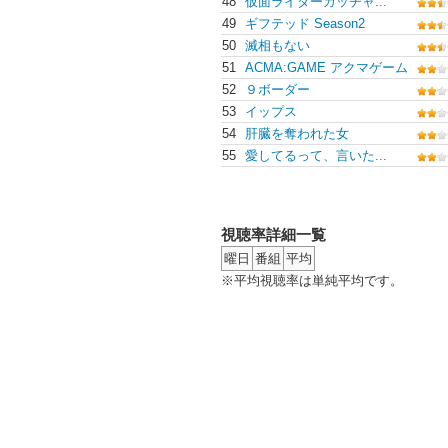
48
仮面ライダーガッチャ...
49
ギフテッド Season2
50
滅相もない
51
ACMA:GAME アクマゲーム
52
９ボーダー
53
イップス
54
肝臓を奪われた女
55
愛してるって、言いた...
視聴率詳細一覧
曜日
番組
平均
※平均視聴率は単純平均です。