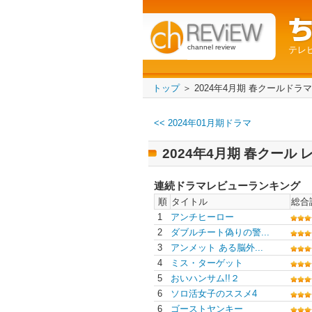
channel review
テレ
トップ
＞ 2024年4月期 春クールドラ
<< 2024年01月期ドラマ
2024年4月期 春クール
連続ドラマレビューランキング
順
タイトル
総合
1
アンチヒーロー
2
ダブルチート偽りの警...
3
アンメット ある脳外...
4
ミス・ターゲット
5
おいハンサム!!２
6
ソロ活女子のススメ4
6
ゴーストヤンキー