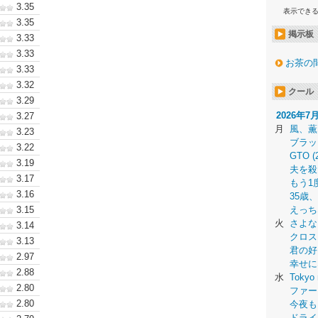
3.35
表示でき
3.35
掲示板
3.33
3.33
お茶の
3.33
3.32
クール
3.29
2026年7
3.27
月
風、薫
3.23
ブラッ
3.22
GTO (
3.19
夫を殺
3.17
もう1
3.16
35歳
3.15
えっち
火
さよな
3.14
クロス
3.13
君の好
2.97
幸せに
2.88
水
Tokyo 
2.80
ファー
2.80
今夜も
ドライ