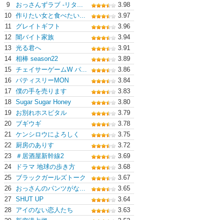
9
おっさんずラブ -リタ...
3.98
10
作りたい女と食べたい...
3.97
11
グレイトギフト
3.96
12
闇バイト家族
3.94
13
光る君へ
3.91
14
相棒 season22
3.89
15
チェイサーゲームW パ...
3.86
16
パティスリーMON
3.84
17
僕の手を売ります
3.83
18
Sugar Sugar Honey
3.80
19
お別れホスピタル
3.79
20
ブギウギ
3.78
21
ケンシロウによろしく
3.75
22
厨房のありす
3.72
23
＃居酒屋新幹線2
3.69
24
ドラマ 地球の歩き方
3.68
25
ブラックガールズトーク
3.67
26
おっさんのパンツがな...
3.65
27
SHUT UP
3.64
28
アイのない恋人たち
3.63