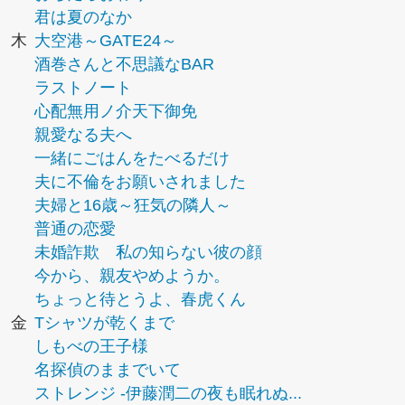
君は夏のなか
木
大空港～GATE24～
酒巻さんと不思議なBAR
ラストノート
心配無用ノ介天下御免
親愛なる夫へ
一緒にごはんをたべるだけ
夫に不倫をお願いされました
夫婦と16歳～狂気の隣人～
普通の恋愛
未婚詐欺 私の知らない彼の顔
今から、親友やめようか。
ちょっと待とうよ、春虎くん
金
Tシャツが乾くまで
しもべの王子様
名探偵のままでいて
ストレンジ -伊藤潤二の夜も眠れぬ...