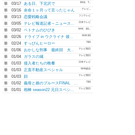
BS11、T...
単
03/17
ある日、下北沢で
テレビ...
単
03/16
余命１ヶ月って言ったじゃん
フジテレビ
単
03/13
恋愛戦略会議
日本テレビ
単
03/05
テレビ報道記者～ニュース...
NHK BS...
単
03/02
ベトナムのひびき
NHK BS
単
02/26
ドライブ in ウクライナ 彼...
TBS
単
02/24
すっぴんヒーロー
テレビ朝日
単
01/06
おかしな刑事 最終回 大...
テレビ朝日
単
01/04
ガラスの城
日本テレビ
単
01/03
侵入者たちの晩餐
NHK総合
単
01/03
正直不動産スペシャル
テレビ朝日
単
01/03
顔
TBS
単
01/02
義母と娘のブルースFINAL ...
テレビ朝日
単
01/01
相棒 season22 元日スペシ...