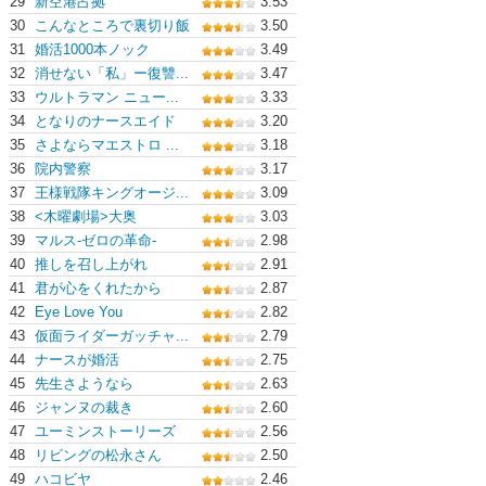
29
新空港占拠
3.53
30
こんなところで裏切り飯
3.50
31
婚活1000本ノック
3.49
32
消せない「私」ー復讐...
3.47
33
ウルトラマン ニュー...
3.33
34
となりのナースエイド
3.20
35
さよならマエストロ ...
3.18
36
院内警察
3.17
37
王様戦隊キングオージ...
3.09
38
<木曜劇場>大奥
3.03
39
マルス-ゼロの革命-
2.98
40
推しを召し上がれ
2.91
41
君が心をくれたから
2.87
42
Eye Love You
2.82
43
仮面ライダーガッチャ...
2.79
44
ナースが婚活
2.75
45
先生さようなら
2.63
46
ジャンヌの裁き
2.60
47
ユーミンストーリーズ
2.56
48
リビングの松永さん
2.50
49
ハコビヤ
2.46