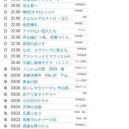
NHK総合...
日
20:00
光る君へ
NHKBS ...
日
21:00
御史(オサ)とジョイ
TBS
日
21:00
さよならマエストロ ～父と...
NHKBS ...
日
22:00
仮想儀礼
テレビ...
日
22:00
アイのない恋人たち
NHKBS ...
日
22:00
舟を編む 〜私、辞書つくり...
NHKBS ...
日
22:30
厨房のありす
NHK総合
日
23:00
なぜ、エヴァンズに頼まな...
NHK総合
日
23:00
アストリッドとラファエル4...
テレビ東京
26:40
引越し探偵サクラ （ミニド...
日本テレビ
単
03/31
ノンレムの窓 2024・春
NHK総合
単
03/30
未解決事件 File.10 下山...
テレビ朝日
単
03/30
黄金の刻
日本テレビ
単
03/28
筋トレサラリーマン 中山筋...
TBS
単
03/26
訳アリ女ダイアリー
NHK総合...
単
03/26
ケの日のケケケ
テレビ朝日
単
03/24
万博の太陽
NHK BS...
単
03/23
広重ぶるう
NHK BS
単
03/22
島根マルチバース伝
NHK総合...
単
03/19
高速を降りたら