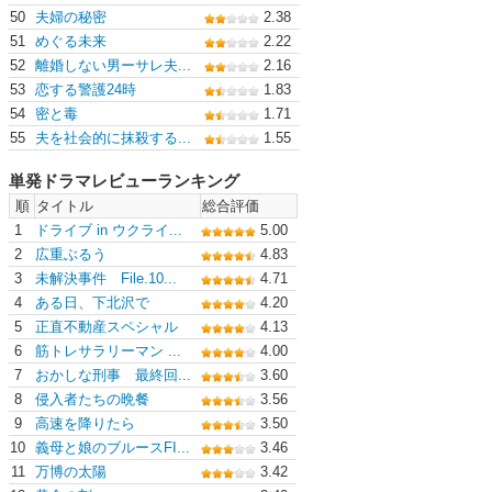
50
夫婦の秘密
2.38
51
めぐる未来
2.22
52
離婚しない男ーサレ夫...
2.16
53
恋する警護24時
1.83
54
密と毒
1.71
55
夫を社会的に抹殺する...
1.55
単発ドラマレビューランキング
順
タイトル
総合評価
1
ドライブ in ウクライ...
5.00
2
広重ぶるう
4.83
3
未解決事件 File.10...
4.71
4
ある日、下北沢で
4.20
5
正直不動産スペシャル
4.13
6
筋トレサラリーマン ...
4.00
7
おかしな刑事 最終回...
3.60
8
侵入者たちの晩餐
3.56
9
高速を降りたら
3.50
10
義母と娘のブルースFI...
3.46
11
万博の太陽
3.42