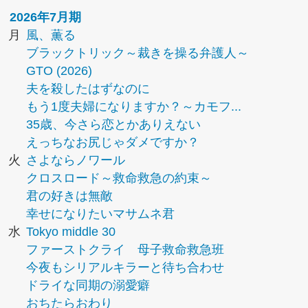
2026年7月期
月
風、薫る
ブラックトリック～裁きを操る弁護人～
GTO (2026)
夫を殺したはずなのに
もう1度夫婦になりますか？～カモフ...
35歳、今さら恋とかありえない
えっちなお尻じゃダメですか？
火
さよならノワール
クロスロード～救命救急の約束～
君の好きは無敵
幸せになりたいマサムネ君
水
Tokyo middle 30
ファーストクライ 母子救命救急班
今夜もシリアルキラーと待ち合わせ
ドライな同期の溺愛癖
おちたらおわり