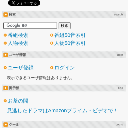
検索
search
番組検索
番組50音索引
人物検索
人物50音索引
ユーザ情報
user
ユーザ登録
ログイン
表示できるユーザ情報はありません。
掲示板
bbs
お茶の間
見逃したドラマはAmazonプライム・ビデオで！
クール
cours