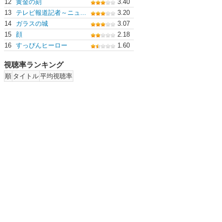
12
黄金の刻
3.40
13
テレビ報道記者～ニュ...
3.20
14
ガラスの城
3.07
15
顔
2.18
16
すっぴんヒーロー
1.60
視聴率ランキング
順
タイトル
平均視聴率