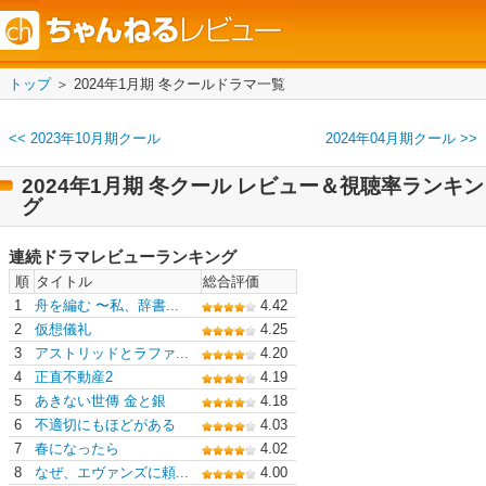
トップ
＞ 2024年1月期 冬クールドラマ一覧
<< 2023年10月期クール
2024年04月期クール >>
2024年1月期 冬クール レビュー＆視聴率ランキン
グ
連続ドラマレビューランキング
順
タイトル
総合評価
1
舟を編む 〜私、辞書...
4.42
2
仮想儀礼
4.25
3
アストリッドとラファ...
4.20
4
正直不動産2
4.19
5
あきない世傳 金と銀
4.18
6
不適切にもほどがある
4.03
7
春になったら
4.02
8
なぜ、エヴァンズに頼...
4.00