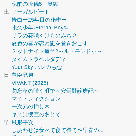
晩酌の流儀5 夏編
土
リーガルビート
告白ー25年目の秘密ー
永久少年-Eternal Boys-
リラの花咲くけものみち２
夏色の雲が恋と嵐を巻きおこす
ミッドナイト屋台2～ル・モンドゥ～
タイムトラベルダディ
Your Sky ハレのち恋
日
豊臣兄弟！
VIVANT (2026)
勿忘草の咲く町で～安曇野診療記～
マイ・フィクション
一次元の挿し木
キスは捜査のあとで
単
銭形平次
しあわせは食べて寝て待て〜早春の...