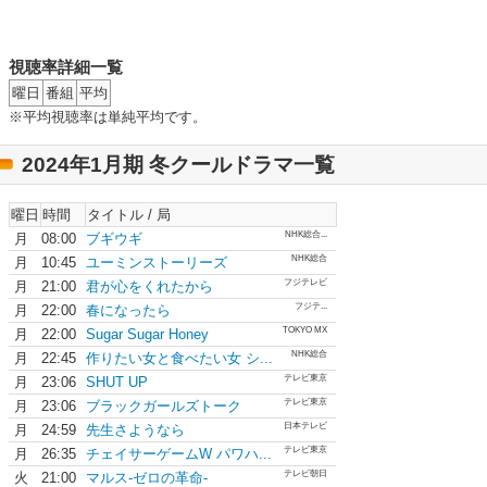
視聴率詳細一覧
曜日
番組
平均
※平均視聴率は単純平均です。
2024年1月期 冬クールドラマ一覧
曜日
時間
タイトル / 局
NHK総合...
月
08:00
ブギウギ
NHK総合
月
10:45
ユーミンストーリーズ
フジテレビ
月
21:00
君が心をくれたから
フジテ...
月
22:00
春になったら
TOKYO MX
月
22:00
Sugar Sugar Honey
NHK総合
月
22:45
作りたい女と食べたい女 シ...
テレビ東京
月
23:06
SHUT UP
テレビ東京
月
23:06
ブラックガールズトーク
日本テレビ
月
24:59
先生さようなら
テレビ東京
月
26:35
チェイサーゲームW パワハ...
テレビ朝日
火
21:00
マルス-ゼロの革命-