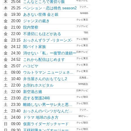
中京テレビ
木
25:04
こんなところで裏切り飯
フジテ...
木
25:25
ペンション・恋は桃色 season2
NHKBS
金
19:30
あきない世傳 金と銀
テレビ東京
金
20:00
ジャンヌの裁き
フジテレビ
金
21:00
院内警察
TBS
金
22:00
不適切にもほどがある
テレビ朝日
金
23:15
おっさんずラブ -リターンズ-
テレビ東京
金
24:12
闇バイト家族
日本テレビ
金
24:30
消せない「私」ー復讐の連鎖ー
テレビ東京
金
24:52
これから配信はじめます
テレビ東京
金
25:07
ハコビヤ
テレビ東京
土
09:00
ウルトラマン ニュージェネ...
北海道...
土
10:40
弁当屋さんのおもてなし2
NHK総合
土
22:00
お別れホスピタル
日本テレビ
土
22:00
新空港占拠
テレビ朝日
土
23:00
恋する警護24時
テレビ朝日
土
23:30
離婚しない男ーサレ夫と悪...
フジテ...
土
23:40
おっさんのパンツがなんだ...
BSテレ...
土
24:00
ドラマ 地球の歩き方
テレビ朝日
日
09:00
仮面ライダーガッチャード
テレビ朝日
日
09:30
王様戦隊キングオージャー