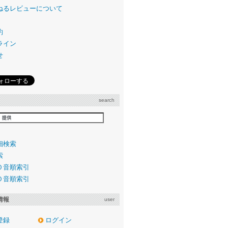
ねるレビューについて
約
ライン
せ
search
細検索
索
０音順索引
０音順索引
情報
user
登録
ログイン