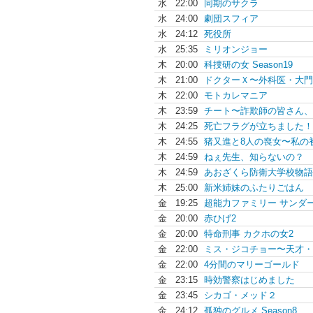
水
22:00
同期のサクラ
水
24:00
劇団スフィア
水
24:12
死役所
水
25:35
ミリオンジョー
木
20:00
科捜研の女 Season19
木
21:00
ドクターＸ〜外科医・大門.
木
22:00
モトカレマニア
木
23:59
チート〜詐欺師の皆さん、.
木
24:25
死亡フラグが立ちました！
木
24:55
猪又進と8人の喪女〜私の初.
木
24:59
ねぇ先生、知らないの？
木
24:59
あおざくら防衛大学校物語
木
25:00
新米姉妹のふたりごはん
金
19:25
超能力ファミリー サンダー.
金
20:00
赤ひげ2
金
20:00
特命刑事 カクホの女2
金
22:00
ミス・ジコチョー〜天才・.
金
22:00
4分間のマリーゴールド
金
23:15
時効警察はじめました
金
23:45
シカゴ・メッド２
金
24:12
孤独のグルメ Season8