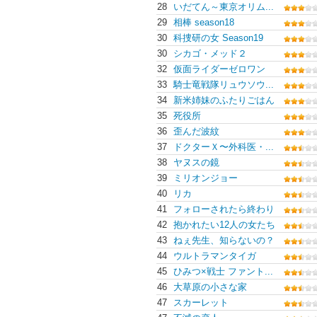
28
いだてん～東京オリム...
29
相棒 season18
30
科捜研の女 Season19
30
シカゴ・メッド２
32
仮面ライダーゼロワン
33
騎士竜戦隊リュウソウ...
34
新米姉妹のふたりごはん
35
死役所
36
歪んだ波紋
37
ドクターＸ〜外科医・...
38
ヤヌスの鏡
39
ミリオンジョー
40
リカ
41
フォローされたら終わり
42
抱かれたい12人の女たち
43
ねぇ先生、知らないの？
44
ウルトラマンタイガ
45
ひみつ×戦士 ファント...
46
大草原の小さな家
47
スカーレット