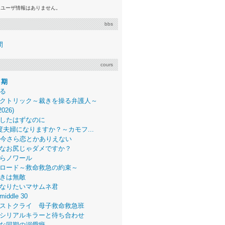
るユーザ情報はありません。
bbs
間
cours
月期
る
クトリック～裁きを操る弁護人～
2026)
したはずなのに
度夫婦になりますか？～カモフ...
、今さら恋とかありえない
なお尻じゃダメですか？
らノワール
ロード～救命救急の約束～
きは無敵
なりたいマサムネ君
middle 30
ストクライ 母子救命救急班
シリアルキラーと待ち合わせ
な同期の溺愛癖