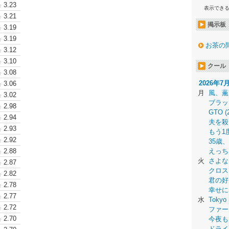
3.23
表示でき
3.21
掲示板
3.19
3.19
お茶の
3.12
3.10
クール
3.08
2026年7
3.06
月
風、薫
3.02
ブラッ
2.98
GTO (
2.94
夫を殺
2.93
もう1
2.92
35歳
2.88
えっち
火
さよな
2.87
クロス
2.82
君の好
2.78
幸せに
2.77
水
Tokyo 
2.72
ファー
2.70
今夜も
ドライ