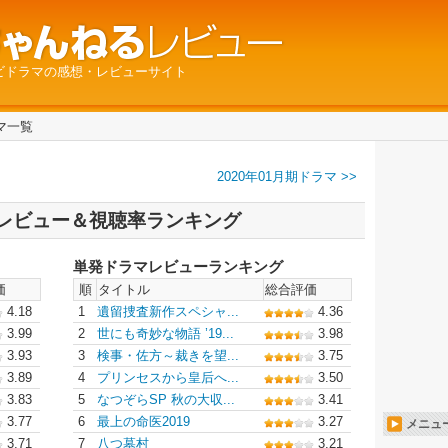
ビドラマの感想・レビューサイト
ラマ一覧
2020年01月期ドラマ >>
ル レビュー＆視聴率ランキング
単発ドラマレビューランキング
価
順
タイトル
総合評価
4.18
1
遺留捜査新作スペシャ...
4.36
3.99
2
世にも奇妙な物語 ’19...
3.98
3.93
3
検事・佐方～裁きを望...
3.75
3.89
4
プリンセスから皇后へ...
3.50
3.83
5
なつぞらSP 秋の大収...
3.41
3.77
6
最上の命医2019
3.27
メニュ
3.71
7
八つ墓村
3.21