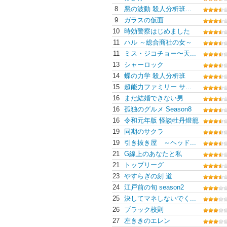
8
悪の波動 殺人分析班...
9
ガラスの仮面
10
時効警察はじめました
11
ハル ～総合商社の女～
11
ミス・ジコチョー〜天...
13
シャーロック
14
蝶の力学 殺人分析班
15
超能力ファミリー サ...
16
まだ結婚できない男
16
孤独のグルメ Season8
16
令和元年版 怪談牡丹燈籠
19
同期のサクラ
19
引き抜き屋 ～ヘッド...
21
G線上のあなたと私
21
トップリーグ
23
やすらぎの刻 道
24
江戸前の旬 season2
25
決してマネしないでく...
26
ブラック校則
27
左ききのエレン