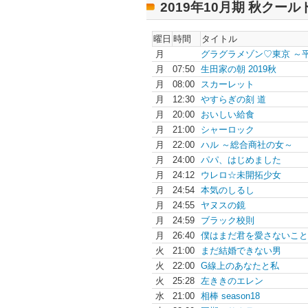
2019年10月期 秋クー
曜日
時間
タイトル
月
グラグラメゾン♡東京 ～平.
月
07:50
生田家の朝 2019秋
月
08:00
スカーレット
月
12:30
やすらぎの刻 道
月
20:00
おいしい給食
月
21:00
シャーロック
月
22:00
ハル ～総合商社の女～
月
24:00
パパ、はじめました
月
24:12
ウレロ☆未開拓少女
月
24:54
本気のしるし
月
24:55
ヤヌスの鏡
月
24:59
ブラック校則
月
26:40
僕はまだ君を愛さないこと.
火
21:00
まだ結婚できない男
火
22:00
G線上のあなたと私
火
25:28
左ききのエレン
水
21:00
相棒 season18