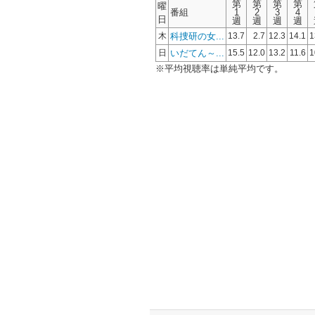
第
第
第
第
曜
番組
1
2
3
4
日
週
週
週
週
科捜研の女...
木
13.7
2.7
12.3
14.1
1
いだてん～...
日
15.5
12.0
13.2
11.6
1
※平均視聴率は単純平均です。