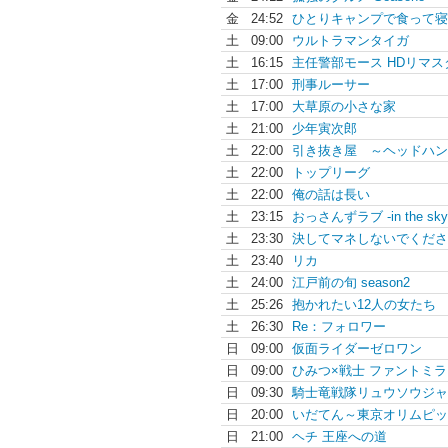
金
24:52
ひとりキャンプで食って寝
土
09:00
ウルトラマンタイガ
土
16:15
主任警部モース HDリマスタ
土
17:00
刑事ルーサー
土
17:00
大草原の小さな家
土
21:00
少年寅次郎
土
22:00
引き抜き屋 ～ヘッドハン.
土
22:00
トップリーグ
土
22:00
俺の話は長い
土
23:15
おっさんずラブ -in the sky
土
23:30
決してマネしないでくださ
土
23:40
リカ
土
24:00
江戸前の旬 season2
土
25:26
抱かれたい12人の女たち
土
26:30
Re：フォロワー
日
09:00
仮面ライダーゼロワン
日
09:00
ひみつ×戦士 ファントミラ.
日
09:30
騎士竜戦隊リュウソウジャ
日
20:00
いだてん～東京オリムピッ.
日
21:00
ヘチ 王座への道