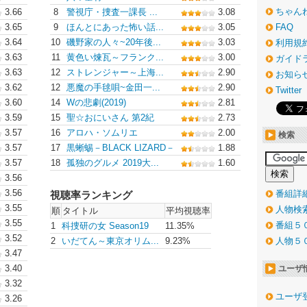
ちゃん
3.66
8
警視庁・捜査一課長 ...
3.08
3.65
9
ほんとにあった怖い話...
3.05
FAQ
3.64
10
磯野家の人々~20年後...
3.03
利用規
3.63
11
黄色い煉瓦～フランク...
3.00
ガイド
3.63
12
ストレンジャー～上海...
2.90
お知ら
3.62
12
悪魔の手毬唄~金田一...
2.90
Twitter
3.60
14
Wの悲劇(2019)
2.81
3.59
15
聖☆おにいさん 第2紀
2.73
3.57
16
アロハ・ソムリエ
2.00
検索
3.57
17
黒蜥蜴－BLACK LIZARD－
1.88
3.57
18
孤独のグルメ 2019大...
1.60
3.56
3.56
番組詳
視聴率ランキング
3.55
人物検
順
タイトル
平均視聴率
3.55
番組５
1
科捜研の女 Season19
11.35%
3.52
2
いだてん～東京オリム...
9.23%
人物５
3.47
3.40
ユーザ
3.32
ユーザ
3.26