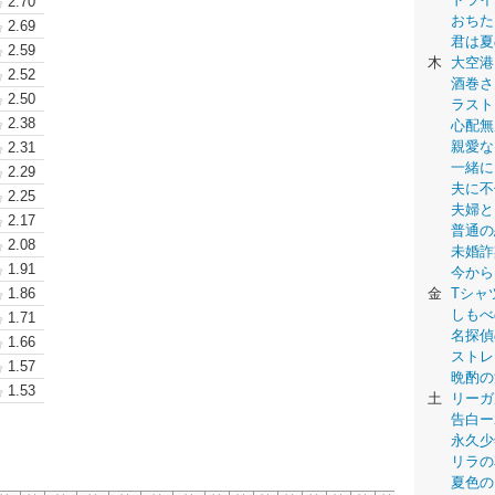
2.70
おちた
2.69
君は夏
2.59
木
大空港
2.52
酒巻さ
2.50
ラスト
2.38
心配無
親愛な
2.31
一緒に
2.29
夫に不
2.25
夫婦と
2.17
普通の
2.08
未婚詐
1.91
今から
1.86
金
Tシャ
しもべ
1.71
名探偵
1.66
ストレ
1.57
晩酌の
1.53
土
リーガ
告白ー
永久少年-
リラの
夏色の