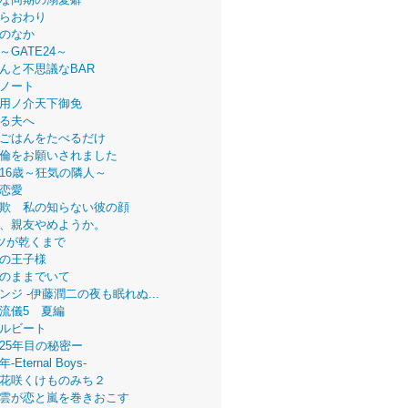
らおわり
のなか
～GATE24～
んと不思議なBAR
ノート
用ノ介天下御免
る夫へ
ごはんをたべるだけ
倫をお願いされました
16歳～狂気の隣人～
恋愛
欺 私の知らない彼の顔
、親友やめようか。
ツが乾くまで
の王子様
のままでいて
ンジ -伊藤潤二の夜も眠れぬ...
流儀5 夏編
ルビート
25年目の秘密ー
Eternal Boys-
花咲くけものみち２
雲が恋と嵐を巻きおこす