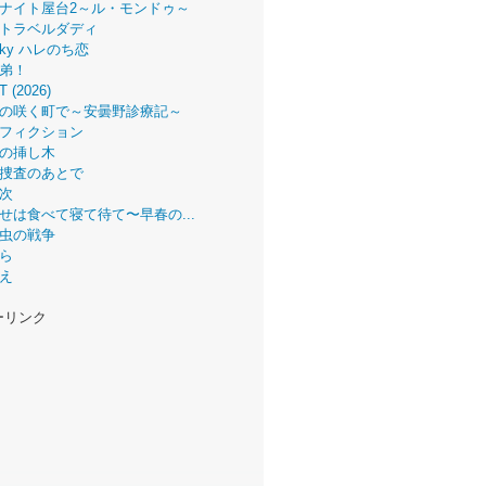
第
第
第
第
ナイト屋台2～ル・モンドゥ～
24
25
26
27
平均
トラベルダディ
週
週
週
週
 Sky ハレのち恋
11.35
弟！
7.8
8.6
7.9
7.6
9.23
T (2026)
の咲く町で～安曇野診療記～
フィクション
の挿し木
捜査のあとで
次
せは食べて寝て待て〜早春の...
虫の戦争
ら
え
ーリンク