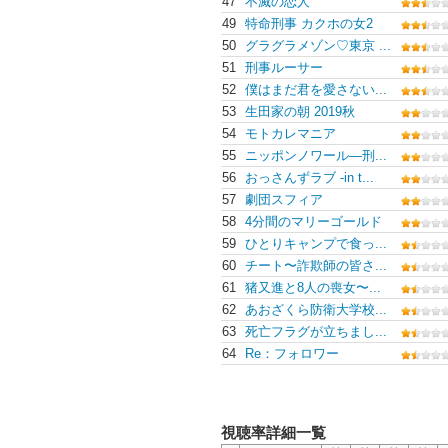
47
不滅の恋人
49
特命刑事 カクホの女2
50
グラグラメゾン♡東京 ...
51
刑事ルーサー
52
僕はまだ君を愛さない...
53
生田家の朝 2019秋
54
モトカレマニア
55
ニッポンノワール―刑...
56
おっさんずラブ -in t...
57
劇団スフィア
58
4分間のマリーゴールド
59
ひとりキャンプで食っ...
60
チート〜詐欺師の皆さ...
61
猪又進と8人の喪女〜...
62
あおざくら防衛大学校...
63
死亡フラグが立ちまし...
64
Re：フォロワー
視聴率詳細一覧