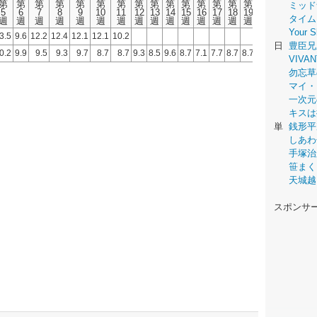
第
第
第
第
第
第
第
第
第
第
第
第
第
第
第
第
第
第
第
ミッド
5
6
7
8
9
10
11
12
13
14
15
16
17
18
19
20
21
22
23
タイム
週
週
週
週
週
週
週
週
週
週
週
週
週
週
週
週
週
週
週
Your
3.5
9.6
12.2
12.4
12.1
12.1
10.2
日
豊臣兄
0.2
9.9
9.5
9.3
9.7
8.7
8.7
9.3
8.5
9.6
8.7
7.1
7.7
8.7
8.7
8.6
8.5
6.7
6.9
VIVAN
勿忘草
マイ・
一次元
キスは
単
銭形平
しあわ
手塚治
笹まく
天城越
スポンサ