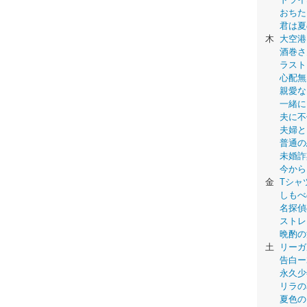
おちた
君は夏
木
大空港
酒巻さ
ラスト
心配無
親愛な
一緒に
夫に不
夫婦と
普通の
未婚詐
今から
金
Tシャ
しもべ
名探偵
ストレ
晩酌の
土
リーガ
告白ー
永久少年-
リラの
夏色の