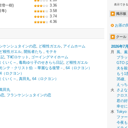
表示でき
豊増一樹)
3.36
田隼)
3.58
掲示板
3.74
4.36
お茶の
クール
ンケンシュタインの恋
,
ど根性ガエル
,
アイムホーム
2026年7
ど根性ガエル
,
開拓者たち
,
モテキ
月
風、薫
日記
,
下町ロケット
,
ゴーイングマイホーム
ブラッ
まくいく～
,
毒島ゆり子のせきらら日記
,
ど根性ガエル
GTO (
モンテ・クリスト伯 －華麗なる復讐－
,
64（ロクヨン）
夫を殺
64（ロクヨン）
もう1
まくいく～
,
真田丸
,
64（ロクヨン）
35歳
えっち
真田丸
火
さよな
の恋
,
フランケンシュタインの恋
クロス
君の好
幸せに
水
Tokyo 
ファー
今夜も
ドライ