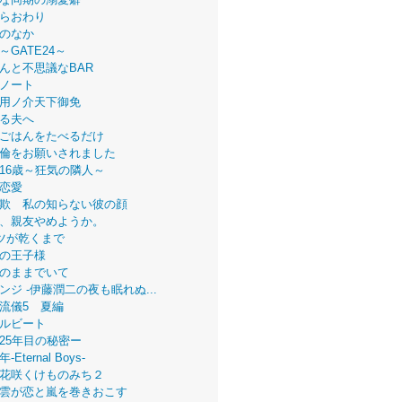
らおわり
のなか
～GATE24～
んと不思議なBAR
ノート
用ノ介天下御免
る夫へ
ごはんをたべるだけ
倫をお願いされました
16歳～狂気の隣人～
恋愛
欺 私の知らない彼の顔
、親友やめようか。
ツが乾くまで
の王子様
のままでいて
ンジ -伊藤潤二の夜も眠れぬ...
流儀5 夏編
ルビート
25年目の秘密ー
Eternal Boys-
花咲くけものみち２
雲が恋と嵐を巻きおこす