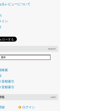
ねるレビューについて
約
ライン
せ
search
細検索
索
０音順索引
０音順索引
情報
user
登録
ログイン