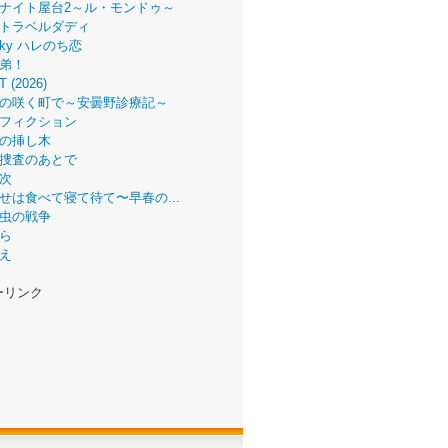
ナイト屋台2～ル・モンドゥ～
トラベルダディ
 Sky ハレのち恋
弟！
T (2026)
の咲く町で～安曇野診療記～
フィクション
の挿し木
捜査のあとで
次
せは食べて寝て待て〜早春の...
虫の戦争
ら
え
ーリンク