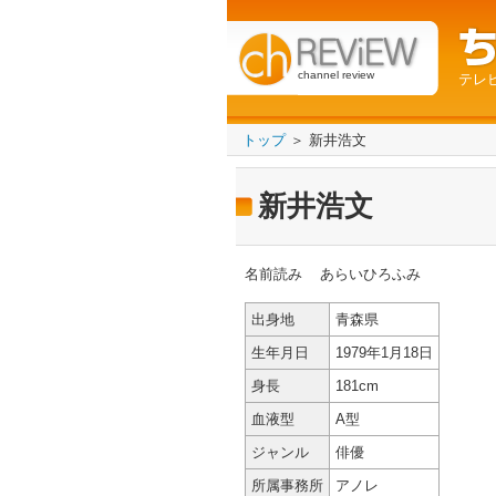
channel review
テレ
トップ
＞ 新井浩文
新井浩文
名前読み
あらいひろふみ
出身地
青森県
生年月日
1979年1月18日
身長
181cm
血液型
A型
ジャンル
俳優
所属事務所
アノレ