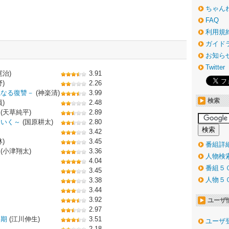
ちゃん
FAQ
利用規
ガイド
お知ら
Twitter
治)
3.91
)
2.26
麗なる復讐－
(神楽清)
3.99
検索
)
2.48
(天草純平)
2.89
くいく～
(国原耕太)
2.80
3.42
)
3.45
番組詳
(小津翔太)
3.36
人物検
4.04
番組５
3.45
人物５
3.38
3.44
3.92
ユーザ
2.97
齢期
(江川伸生)
3.51
ユーザ
2.18