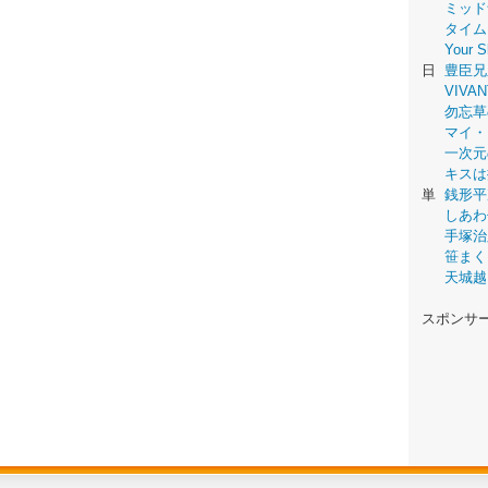
ミッド
タイム
Your
日
豊臣兄
VIVAN
勿忘草
マイ・
一次元
キスは
単
銭形平
しあわ
手塚治
笹まく
天城越
スポンサ