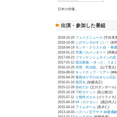
日本の俳優。
出演・参加した番組
2018-10-20
フェイクニュース
(宇佐美寛
2018-10-05
このマンガがすごい！
(前野
2018-04-19
モンテ・クリスト伯 －華
2018-01-22
卒業バカメンタリー
(用務員
2017-04-23
フランケンシュタインの恋
2017-01-12
就活家族 ～きっと、うま
2016-10-25
拝啓、民泊様。
(山下寛太)
2016-08-02
キッドナップ・ツアー
(神林
2016-04-20
毒島ゆり子のせきらら日記
2016-01-10
真田丸
(加藤清正)
2015-12-28
赤めだか
(立川ダンボール)
2015-10-18
下町ロケット
(富山敬治)
2015-07-11
ど根性ガエル
(ゴリライモ)
2015-04-18
64（ロクヨン）
(諏訪尚人)
2015-04-16
アイムホーム
(黒木仁)
2013-10-03
ハクバノ王子サマ 純愛適
2013-07-12
たべるダケ
(柿野義孝)