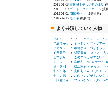
2013-01-08
書店員ミチルの身の上話
(
2012-10-09
ゴーイングマイホーム
(真
2012-01-01
開拓者たち
(浅野速男)
2010-07-16
モテキ
(島田雄一)
よく共演している人物
光石研
：
フェイクニュース
,
フラ
満島ひかり
：
キッドナップ・ツアー
,
バカリズム
：
毒島ゆり子のせきらら
前田敦子
：
就活家族 ～きっと、う
山本美月
：
このマンガがすごい！
,
平岳大
：
真田丸
,
下町ロケット
,
段田安則
：
就活家族 ～きっと、う
中原丈雄
：
真田丸
,
64（ロクヨン）
中川大志
：
このマンガがすごい！
,
二階堂ふみ
：
フランケンシュタイン