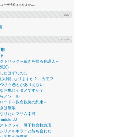
るユーザ情報はありません。
bbs
間
cours
月期
る
クトリック～裁きを操る弁護人～
2026)
したはずなのに
度夫婦になりますか？～カモフ...
、今さら恋とかありえない
なお尻じゃダメですか？
らノワール
ロード～救命救急の約束～
きは無敵
なりたいマサムネ君
middle 30
ストクライ 母子救命救急班
シリアルキラーと待ち合わせ
な同期の溺愛癖