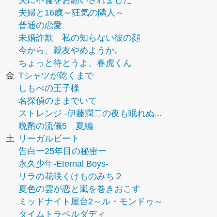
夫に不倫をお願いされました
夫婦と16歳～狂気の隣人～
普通の恋愛
未婚詐欺 私の知らない彼の顔
今から、親友やめようか。
ちょっと待とうよ、春虎くん
金
Tシャツが乾くまで
しもべの王子様
名探偵のままでいて
ストレンジ -伊藤潤二の夜も眠れぬ...
晩酌の流儀5 夏編
土
リーガルビート
告白ー25年目の秘密ー
永久少年-Eternal Boys-
リラの花咲くけものみち２
夏色の雲が恋と嵐を巻きおこす
ミッドナイト屋台2～ル・モンドゥ～
タイムトラベルダディ