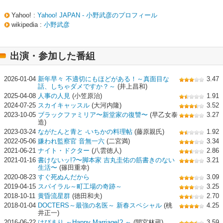
Yahoo! :
Yahoo! JAPAN - 小野武彦のプロフィール
wikipedia :
小野武彦
出演・参加した番組
2026-01-04
新年早々 不適切にもほどがある！～真面目な
3.47
話、しちゃダメですか？～
(井上昌和)
2025-04-08
人事の人見
(小笠原治)
1.91
2024-07-25
スカイキャッスル
(大河内隆)
3.52
2023-10-05
ブラックファミリア〜新堂家の復讐〜
(早乙女泰
3.27
造)
2023-03-24
ながたんと青と -いちかの料理帖
(藤原親氏)
1.92
2022-05-06
嫌われ監察官 音無一六
(二宮満)
3.34
2021-06-21
ナイト・ドクター
(八雲徳人)
2.86
2021-01-16
書けないッ!?〜脚本家 吉丸圭佑の筋書きのない
3.21
生活〜
(篠田重幸)
2020-08-23
すぐ死ぬんだから
3.09
2019-04-15
スパイラル～町工場の奇跡～
3.25
2018-10-11
黄昏流星群
(徳田和夫)
2.70
2018-01-04
DOCTERS～最強の名医～ 新春スペシャル
(桃
4.25
井正一)
2016-06-22
はぴまり ～Happy Marriage!? ～
(間宮林蔵)
3.59