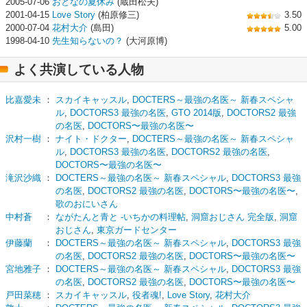
2005-07-06
おとなの夏休み
(蔵田松夫)
2001-04-15
Love Story
(柏原修三)
3.50
2000-07-04
花村大介
(島田)
5.00
1998-04-10
先生知らないの？
(大河原博)
よく共演している人物
比嘉愛未
：
スカイキャッスル
,
DOCTERS～最強の名医～ 新春スペシャ
ル
,
DOCTORS3 最強の名医
,
GTO 2014版
,
DOCTORS2 最強
の名医
,
DOCTORS〜最強の名医〜
沢村一樹
：
ナイト・ドクター
,
DOCTERS～最強の名医～ 新春スペシャ
ル
,
DOCTORS3 最強の名医
,
DOCTORS2 最強の名医
,
DOCTORS〜最強の名医〜
滝沢沙織
：
DOCTERS～最強の名医～ 新春スペシャル
,
DOCTORS3 最強
の名医
,
DOCTORS2 最強の名医
,
DOCTORS〜最強の名医〜
,
歌のおにいさん
中村蒼
：
ながたんと青と -いちかの料理帖
,
洞窟おじさん 完全版
,
洞窟
おじさん
,
東京ガードセンター
伊藤蘭
：
DOCTERS～最強の名医～ 新春スペシャル
,
DOCTORS3 最強
の名医
,
DOCTORS2 最強の名医
,
DOCTORS〜最強の名医〜
宮地雅子
：
DOCTERS～最強の名医～ 新春スペシャル
,
DOCTORS3 最強
の名医
,
DOCTORS2 最強の名医
,
DOCTORS〜最強の名医〜
戸田菜穂
：
スカイキャッスル
,
役者魂!
,
Love Story
,
花村大介