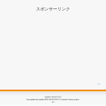
スポンサーリンク
↑↑
system version 3.2.1
last update last update 2021-08-09 23:57:17 channel review project.
lv1