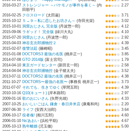
2016-03-27
ストレンジャー ～バケモノが事件を暴く～
(内
2.27
田順平)
2016-02-25
クロスロード
(太田巌)
3.71
2015-10-12
５→９～私に恋したお坊さん～
(寺田光栄)
3.02
2015-10-01
洞窟おじさん 完全版
(丹波惣一郎)
4.12
2015-09-06
ラギッド！ 完全版
(緑川大丸)
4.10
2015-07-20
洞窟おじさん
(丹波惣一郎)
2.92
2015-04-03
神谷玄次郎捕物控２
4.39
2015-02-07
復讐法廷
(篠崎昭)
3.45
2015-01-08
DOCTORS3 最強の名医
(桃井正一)
3.85
2014-07-08
GTO 2014版
(富士宮司)
1.79
2014-04-10
東京ガードセンター
(新田玄一郎)
2.58
2014-04-04
神谷玄次郎捕物控
(金子猪太夫)
3.52
2013-07-11
DOCTORS2 最強の名医
(桃井正一)
4.38
2011-10-27
DOCTORS〜最強の名医〜
(事務長 桃井正一)
3.73
2011-07-07
それでも、生きてゆく
(草間五郎)
4.39
2010-10-16
Q10(キュート)
(岸本路郎)
2.97
2009-01-16
歌のおにいさん
(矢野光雄)
4.33
2007-10-25
おいしいごはん 鎌倉・春日井米店
(康庵和尚)
2.20
2007-06-30
ライフ
(安西大治郎)
3.64
2006-10-17
役者魂!
(相川五郎)
4.60
2006-01-10
Ns'あおい
(浜松平助)
4.67
2005-10-13
熟年離婚
(児玉徹)
5.00