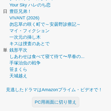
Your Sky ハレのち恋
日
豊臣兄弟！
VIVANT (2026)
勿忘草の咲く町で～安曇野診療記～
マイ・フィクション
一次元の挿し木
キスは捜査のあとで
単
銭形平次
しあわせは食べて寝て待て〜早春の...
手塚治虫の戦争
笹まくら
天城越え
見逃したドラマはAmazonプライム・ビデオで！
PC用画面に切り替え