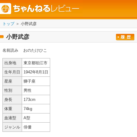
トップ
＞ 小野武彦
小野武彦
名前読み
おのたけひこ
出身地
東京都狛江市
生年月日
1942年8月1日
星座
獅子座
性別
男性
身長
173cm
体重
74kg
血液型
A型
ジャンル
俳優