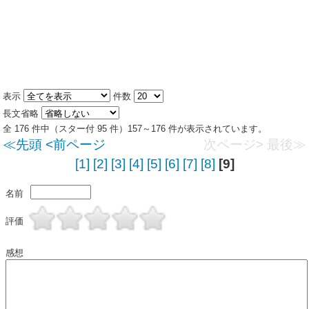
表示
件数
長文省略
全 176 件中（スター付 95 件）157～176 件が表示されています。
≪先頭
<前ページ
次ページ>
最後≫
[1]
[2]
[3]
[4]
[5]
[6]
[7]
[8]
[9]
名前
評価
感想