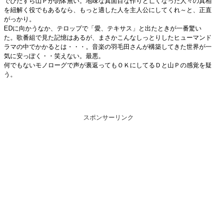
でひたすら山Ｐが勿体無い。地味な真面目な作りと亡くなった人々の真相
を紐解く役でもあるなら、もっと適した人を主人公にしてくれ～と、正直
がっかり。
EDに向かうなか、テロップで「愛、テキサス」と出たときが一番驚い
た。歌番組で見た記憶はあるが、まさかこんなしっとりしたヒューマンド
ラマの中でかかるとは・・・。音楽の羽毛田さんが構築してきた世界が一
気に安っぽく・・笑えない。最悪。
何でもないモノローグで声が裏返ってもＯＫにしてるＤと山Ｐの感覚を疑
う。
スポンサーリンク