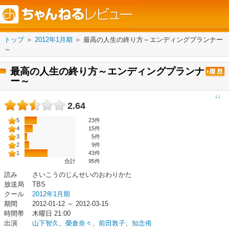
トップ
＞
2012年1月期
＞
最高の人生の終り方～エンディングプランナー
～
最高の人生の終り方～エンディングプランナ
ー～
↓↓
2.64
5
23件
4
15件
3
5件
2
9件
1
43件
合計
95
件
読み
さいこうのじんせいのおわりかた
放送局
TBS
クール
2012年1月期
期間
2012-01-12 ～ 2012-03-15
時間帯
木曜日 21:00
出演
山下智久
、
榮倉奈々
、
前田敦子
、
知念侑