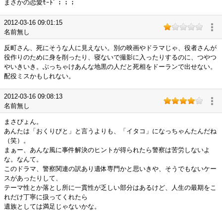
まさかの恋愛ﾓｰﾄﾞ；；；
2012-03-16 09:01:15
名前無し
反町さん、死にそうな人に見えない。別の映画やドラマじゃ、役者さんが
役作りのために身を削ったり、寝ないで撮影に入ったりするのに、つやつ
やいきいき。ぶっちゃけあんな地黒の人だと死相をドーランで出せない。
配役ミスかもしれない。
2012-03-16 09:08:13
名前無し
まさぴょん。
あんたは「おくりびと」と言うよりも、「イタコ」になっちゃんたんだね
（笑）。
まぁー、あんな風に事件解決のヒントが得られたら警察は苦労しないよ
な。なんて。
このドラマ、警察関連の訳あり遺体専門かと思いきや、そうでもないケー
スがあったりして、
テーマ性とか落とし所に一貫性が乏しい部分はあるけど、人生の最期をこ
れだけ丁寧に扱ってくれたら
遺族としては満足じゃないかな。