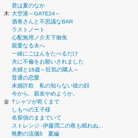
君は夏のなか
木
大空港～GATE24～
酒巻さんと不思議なBAR
ラストノート
心配無用ノ介天下御免
親愛なる夫へ
一緒にごはんをたべるだけ
夫に不倫をお願いされました
夫婦と16歳～狂気の隣人～
普通の恋愛
未婚詐欺 私の知らない彼の顔
今から、親友やめようか。
金
Tシャツが乾くまで
しもべの王子様
名探偵のままでいて
ストレンジ -伊藤潤二の夜も眠れぬ...
晩酌の流儀5 夏編