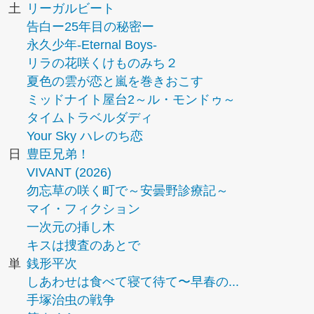
土
リーガルビート
告白ー25年目の秘密ー
永久少年-Eternal Boys-
リラの花咲くけものみち２
夏色の雲が恋と嵐を巻きおこす
ミッドナイト屋台2～ル・モンドゥ～
タイムトラベルダディ
Your Sky ハレのち恋
日
豊臣兄弟！
VIVANT (2026)
勿忘草の咲く町で～安曇野診療記～
マイ・フィクション
一次元の挿し木
キスは捜査のあとで
単
銭形平次
しあわせは食べて寝て待て〜早春の...
手塚治虫の戦争