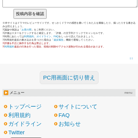
※本サイトはドラマのレビューサイトです。せっかくドラマの感想を書いてくれた人を揶揄したり、煽ったりする書き込
みは控えましょう。
※議論や雑談は「
お茶の間
」をご利用ください。
※評価はスターをクリックすると確定します。「評価」の文字列クリックでキャンセルです。
※利用にあたっては
利用規約
、
ガイドライン
、
FAQ
をしっかり読んでおきましょう。
※利用規約違反の書き込みを見つけた場合は「
違反報告
」機能で通報してください。
※評価を不正に操作する行為は禁止します。
※
利用規約
違反の行為を行った場合、投稿の削除やアクセス規制が行われる場合があります。
↑↑
PC用画面に切り替え
メニュー
menu
トップページ
サイトについて
利用規約
FAQ
ガイドライン
お知らせ
Twitter