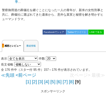
季
...
警察御用達の葬儀社を継ぐことになった一人の青年が、新米の女性刑事と
共に、葬儀社に運ばれてきた遺体から、意外な真実と秘密を解き明かすヒ
ューマンドラマ。
Facebookでシェア
Twitterでツイート
LINEで送る
感想とレビュー
番組情報
表示
件数
長文省略
全 176 件中（スター付 95 件）157～176 件が表示されています。
≪先頭
<前ページ
次ページ>
最後≫
[1]
[2]
[3]
[4]
[5]
[6]
[7]
[8]
[9]
スポンサーリンク