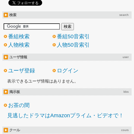
検索
search
番組検索
番組50音索引
人物検索
人物50音索引
ユーザ情報
user
ユーザ登録
ログイン
表示できるユーザ情報はありません。
掲示板
bbs
お茶の間
見逃したドラマはAmazonプライム・ビデオで！
クール
cours