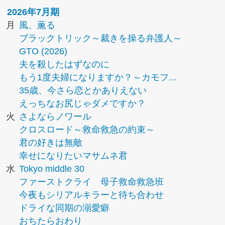
2026年7月期
月
風、薫る
ブラックトリック～裁きを操る弁護人～
GTO (2026)
夫を殺したはずなのに
もう1度夫婦になりますか？～カモフ...
35歳、今さら恋とかありえない
えっちなお尻じゃダメですか？
火
さよならノワール
クロスロード～救命救急の約束～
君の好きは無敵
幸せになりたいマサムネ君
水
Tokyo middle 30
ファーストクライ 母子救命救急班
今夜もシリアルキラーと待ち合わせ
ドライな同期の溺愛癖
おちたらおわり