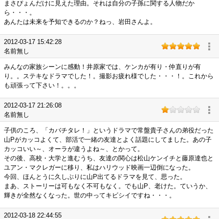
まさぴょんだけに見えた理由。それは自分の子孫に関する人物だか
ら・・・。
あんたは未来を予知できるのか？ねっ、岩田さんよ。
2012-03-17 15:42:28
名前無し
みんなの家族シーンに感動！井原家では、ケンカが有り・仲直りが有
り。。ステキなドラマでした！。撮影お疲れ様でした・・・！。これから
も頑張って下さい！。。。
2012-03-17 21:26:08
名前無し
子供のころ、「カバチタレ！」というドラマで常盤貴子さんの弟役だった
山Pがカッコよくて、部活で一緒の友達とよく話題にしてました。あの子
カッコいい～、オーラが違うよね～、とかって。
その後、高校・大学と進むうち、友達の関心は松山ケンイチと藤原達也と
ユアン・マクレガーに移り、私はハリウッド映画一辺倒になった。
今回、ほんとうに久しぶりに山P出てるドラマを見て、思った。
まあ、ストーリーは可もなく不可もなく。でも山P、老けた。ていうか、
輝きが全然なくなった。世の中ってキビシイですね・・・。
2012-03-18 22:44:55