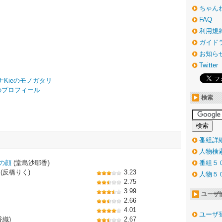
ちゃん
FAQ
利用規
ガイド
お知ら
Twitter
サナKieのモノガタリ
きいのプロフィール
検索
番組詳
人物検
の顔
(堂島沙耶香)
番組５
(反橋りく)
3.23
人物５
2.75
3.99
ユーザ
2.66
4.01
ユーザ
香織)
2.67