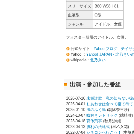
スリーサイズ
B80 W58 H81
血液型
O型
ジャンル
アイドル、女優
フォスター所属のアイドル、女優。
公式サイト :
Yahoo!ブログ - チイ
Yahoo! :
Yahoo! JAPAN - 北乃
wikipedia :
北乃きい
出演・参加した番組
2026-07-16
未婚詐欺 私の知らない彼
2025-04-01
しあわせは食べて寝て待て
2025-01-10
風のふく島
(朝比奈三咲)
2024-10-07
嘘解きレトリック
(端崎雅)
2023-04-18
育休刑事
(秋月沙樹)
2023-04-13
勝利の法廷式
(早乙女花)
2022-07-04
シネコンへ行こう！
(中塚