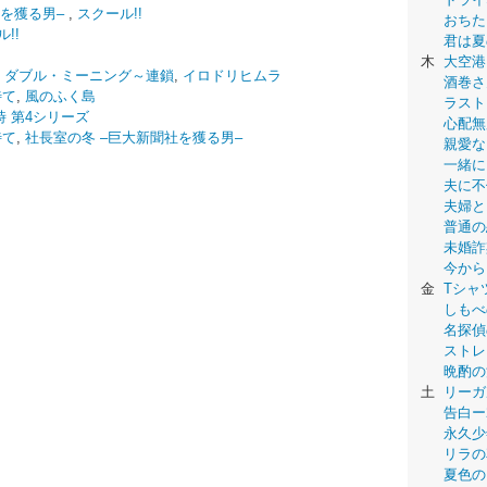
社を獲る男‒
,
スクール!!
おちた
!!
君は夏
木
大空港
ial ダブル・ミーニング～連鎖
,
イロドリヒムラ
酒巻さ
待て
,
風のふく島
ラスト
時 第4シリーズ
心配無
待て
,
社長室の冬 ‒巨大新聞社を獲る男‒
親愛な
一緒に
夫に不
夫婦と
普通の
未婚詐
今から
金
Tシャ
しもべ
名探偵
ストレ
晩酌の
土
リーガ
告白ー
永久少年-
リラの
夏色の