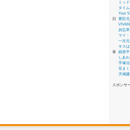
ミッド
タイム
Your
日
豊臣兄
VIVAN
勿忘草
マイ・
一次元
キスは
単
銭形平
しあわ
手塚治
笹まく
天城越
スポンサ