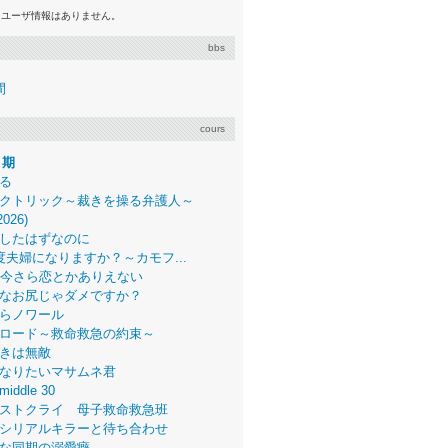
るユーザ情報はありません。
bbs
間
cours
月期
る
クトリック～裁きを操る弁護人～
2026)
したはずなのに
度夫婦になりますか？～カモフ...
、今さら恋とかありえない
なお尻じゃダメですか？
らノワール
ロード～救命救急の約束～
きは無敵
なりたいマサムネ君
middle 30
ストクライ 母子救命救急班
シリアルキラーと待ち合わせ
な同期の溺愛癖