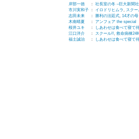
岸部一徳
：
社長室の冬 ‒巨大新聞
市川実和子
：
イロドリヒムラ
,
スクール
志田未来
：
勝利の法廷式
,
14才の母
木南晴夏
：
アンフェア the spec
桜井ユキ
：
しあわせは食べて寝て
江口洋介
：
スクール!!
,
救命病棟24
福士誠治
：
しあわせは食べて寝て