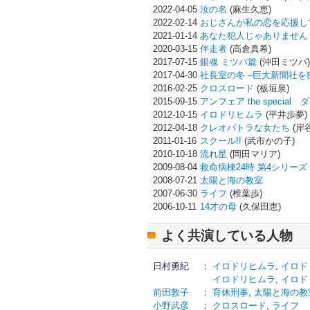
2022-04-05
汝の名
(麻生久恵)
2022-02-14
おじさんが私の恋を応援し
2021-01-14
あなた犯人じゃありません
2020-03-15
伴走者
(高倉真希)
2017-07-15
銀魂 ミツバ篇
(沖田ミツバ)
2017-04-30
社長室の冬 ‒巨大新聞社を
2016-02-25
クロスロード
(板垣泉)
2015-09-15
アンフェア the speci
2012-10-15
イロドリヒムラ
(平井歩夢)
2012-04-18
クレオパトラな女たち
(岸
2011-01-16
スクール!!
(武市かの子)
2010-10-18
流れ星
(岡田マリア)
2009-08-04
救命病棟24時 第4シリーズ
2008-07-21
太陽と海の教室
2007-06-30
ライフ
(椎葉歩)
2006-10-11
14才の母
(久保田恵)
よく共演している人物
日村勇紀
：
イロドリヒムラ
,
イロド
イロドリヒムラ
,
イロド
前田敦子
：
育休刑事
,
太陽と海の教
小野武彦
：
クロスロード
,
ライフ