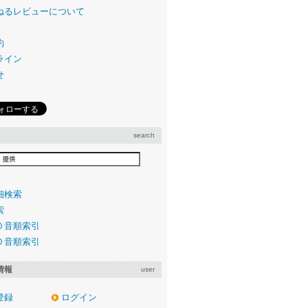
ねるレビューについて
約
ライン
せ
search
細検索
索
０音順索引
０音順索引
情報
user
登録
ログイン