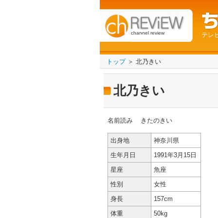
channel review
テレ
トップ
＞ 北乃きい
北乃きい
名前読み
きたのきい
出身地
神奈川県
生年月日
1991年3月15日
星座
魚座
性別
女性
身長
157cm
体重
50kg