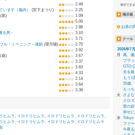
2.49
表示でき
ています（脳内）
(宮下まつり)
2.25
掲示板
(泉)
1.09
5.00
お茶の
2.88
獲る男‒
3.10
3.71
クール
al ダブル・ミーニング～連鎖
(望月陽)
2.70
2026年7
3.92
月
風、薫
谷葵)
3.67
ブラッ
3.37
GTO (
3.83
夫を殺
4.33
もう1
2.14
35歳
3.64
えっち
3.38
火
さよな
クロス
君の好
幸せに
リヒムラ
,
イロドリヒムラ
,
イロドリヒムラ
,
イロドリヒムラ
,
水
Tokyo 
リヒムラ
,
イロドリヒムラ
,
イロドリヒムラ
,
イロドリヒムラ
ファー
室
今夜も
ドライ