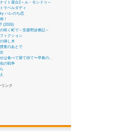
ナイト屋台2～ル・モンドゥ～
トラベルダディ
 Sky ハレのち恋
弟！
T (2026)
の咲く町で～安曇野診療記～
フィクション
の挿し木
捜査のあとで
次
せは食べて寝て待て〜早春の...
虫の戦争
ら
え
ーリンク