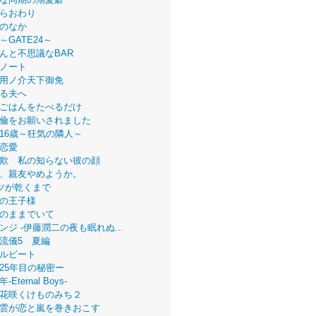
らおわり
のなか
～GATE24～
んと不思議なBAR
ノート
用ノ介天下御免
る夫へ
ごはんをたべるだけ
倫をお願いされました
16歳～狂気の隣人～
恋愛
欺 私の知らない彼の顔
、親友やめようか。
ツが乾くまで
の王子様
のままでいて
ンジ -伊藤潤二の夜も眠れぬ...
流儀5 夏編
ルビート
25年目の秘密ー
Eternal Boys-
花咲くけものみち２
雲が恋と嵐を巻きおこす