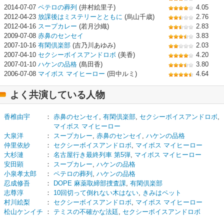
2014-07-07
ペテロの葬列
(井村絵里子)
4.05
2012-04-23
放課後はミステリーとともに
(烏山千歳)
2.76
2012-04-16
スープカレー
(若月沙織)
2.83
2009-07-08
赤鼻のセンセイ
3.83
2007-10-16
有閑倶楽部
(吉乃川あゆみ)
2.03
2007-04-10
セクシーボイスアンドロボ
(美香)
4.20
2007-01-10
ハケンの品格
(島田香)
3.80
2006-07-08
マイボス マイヒーロー
(田中ルミ)
4.64
よく共演している人物
香椎由宇
：
赤鼻のセンセイ
,
有閑倶楽部
,
セクシーボイスアンドロボ
,
マイボス マイヒーロー
大泉洋
：
スープカレー
,
赤鼻のセンセイ
,
ハケンの品格
仲里依紗
：
セクシーボイスアンドロボ
,
マイボス マイヒーロー
大杉漣
：
名古屋行き最終列車 第5弾
,
マイボス マイヒーロー
安田顕
：
スープカレー
,
ハケンの品格
小泉孝太郎
：
ペテロの葬列
,
ハケンの品格
忍成修吾
：
DOPE 麻薬取締部捜査課
,
有閑倶楽部
志尊淳
：
10回切って倒れない木はない
,
きみはペット
村川絵梨
：
セクシーボイスアンドロボ
,
マイボス マイヒーロー
松山ケンイチ
：
テミスの不確かな法廷
,
セクシーボイスアンドロボ