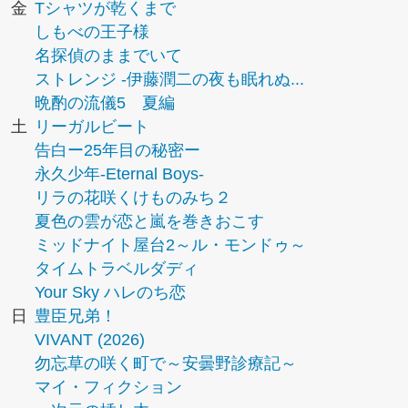
金
Tシャツが乾くまで
しもべの王子様
名探偵のままでいて
ストレンジ -伊藤潤二の夜も眠れぬ...
晩酌の流儀5 夏編
土
リーガルビート
告白ー25年目の秘密ー
永久少年-Eternal Boys-
リラの花咲くけものみち２
夏色の雲が恋と嵐を巻きおこす
ミッドナイト屋台2～ル・モンドゥ～
タイムトラベルダディ
Your Sky ハレのち恋
日
豊臣兄弟！
VIVANT (2026)
勿忘草の咲く町で～安曇野診療記～
マイ・フィクション