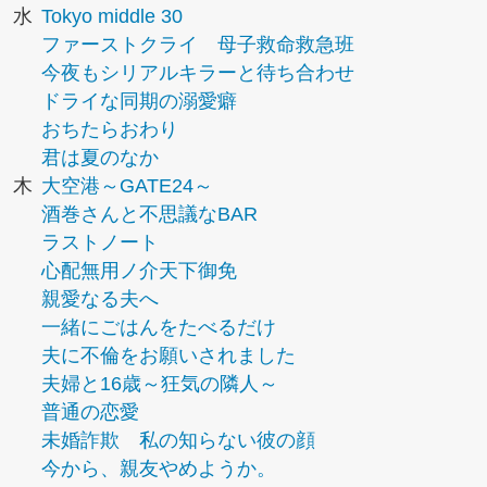
水
Tokyo middle 30
ファーストクライ 母子救命救急班
今夜もシリアルキラーと待ち合わせ
ドライな同期の溺愛癖
おちたらおわり
君は夏のなか
木
大空港～GATE24～
酒巻さんと不思議なBAR
ラストノート
心配無用ノ介天下御免
親愛なる夫へ
一緒にごはんをたべるだけ
夫に不倫をお願いされました
夫婦と16歳～狂気の隣人～
普通の恋愛
未婚詐欺 私の知らない彼の顔
今から、親友やめようか。