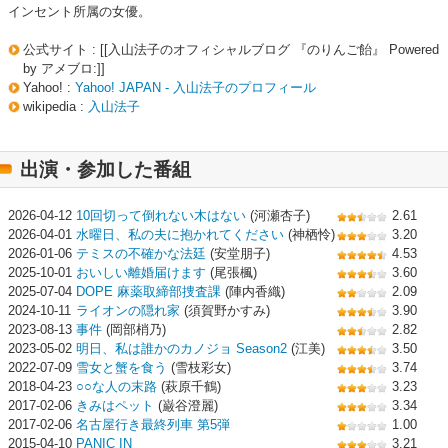
インセント所属の女優。
公式サイト : [[入山法子のオフィシャルブログ 『のりんご飴』 Powered
by アメブロ:]]
Yahoo! :
Yahoo! JAPAN - 入山法子のプロフィール
wikipedia :
入山法子
出演・参加した番組
2026-04-12
10回切って倒れない木はない
(河瀬杏子)
2.61
2026-04-01
水曜日、私の夫に抱かれてください
(神栖怜)
3.20
2026-01-06
テミスの不確かな法廷
(安堂朋子)
4.53
2025-10-01
おいしい離婚届けます
(尾張楓)
3.60
2025-07-04
DOPE 麻薬取締部捜査課
(陣内香織)
2.09
2024-10-11
ライオンの隠れ家
(須賀野かすみ)
3.90
2023-08-13
事件
(岡部梢乃)
2.82
2023-05-02
明日、私は誰かのカノジョ Season2
(江美)
3.50
2022-07-09
雪女と蟹を食う
(雪枝彩女)
3.74
2018-04-23
○○な人の末路
(萩原千鶴)
3.23
2017-02-06
きみはペット
(巌谷澄麗)
3.34
2017-02-06
名古屋行き最終列車 第5弾
1.00
2015-04-10
PANIC IN
3.21