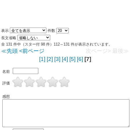
表示
件数
長文省略
全 131 件中（スター付 98 件）112～131 件が表示されています。
≪先頭
<前ページ
次ページ>
最後≫
[1]
[2]
[3]
[4]
[5]
[6]
[7]
名前
評価
感想