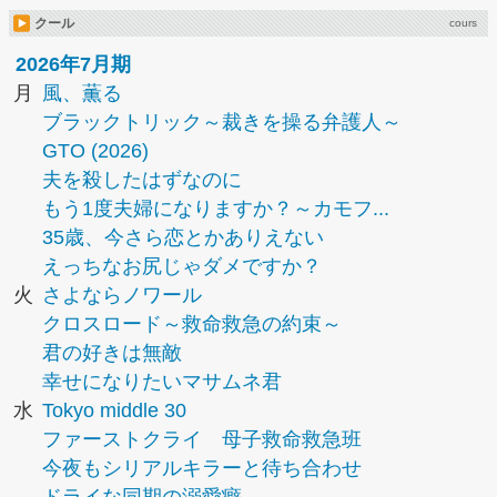
クール
cours
2026年7月期
月
風、薫る
ブラックトリック～裁きを操る弁護人～
GTO (2026)
夫を殺したはずなのに
もう1度夫婦になりますか？～カモフ...
35歳、今さら恋とかありえない
えっちなお尻じゃダメですか？
火
さよならノワール
クロスロード～救命救急の約束～
君の好きは無敵
幸せになりたいマサムネ君
水
Tokyo middle 30
ファーストクライ 母子救命救急班
今夜もシリアルキラーと待ち合わせ