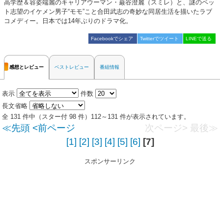
高学歴＆容姿端麗のキャリアウーマン・巌谷澄麗（スミレ）と、謎のペッ
ト志望のイケメン男子“モモ”こと合田武志の奇妙な同居生活を描いたラブ
コメディー。日本では14年ぶりのドラマ化。
Facebookでシェア
Twitterでツイート
LINEで送る
感想とレビュー
ベストレビュー
番組情報
表示
件数
長文省略
全 131 件中（スター付 98 件）112～131 件が表示されています。
≪先頭
<前ページ
次ページ>
最後≫
[1]
[2]
[3]
[4]
[5]
[6]
[7]
スポンサーリンク