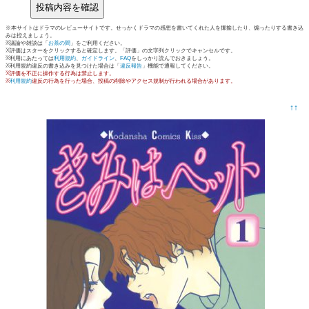
※本サイトはドラマのレビューサイトです。せっかくドラマの感想を書いてくれた人を揶揄したり、煽ったりする書き込
みは控えましょう。
※議論や雑談は「
お茶の間
」をご利用ください。
※評価はスターをクリックすると確定します。「評価」の文字列クリックでキャンセルです。
※利用にあたっては
利用規約
、
ガイドライン
、
FAQ
をしっかり読んでおきましょう。
※利用規約違反の書き込みを見つけた場合は「
違反報告
」機能で通報してください。
※評価を不正に操作する行為は禁止します。
※
利用規約
違反の行為を行った場合、投稿の削除やアクセス規制が行われる場合があります。
↑↑