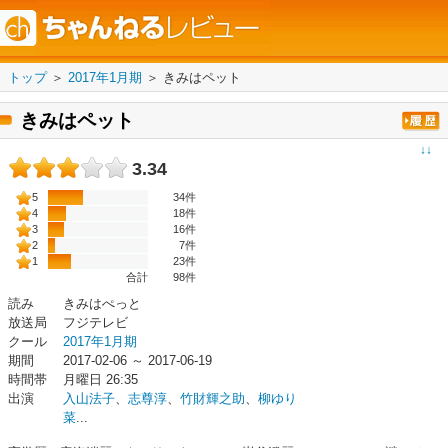
トップ
＞
2017年1月期
＞
きみはペット
きみはペット
↓↓
3.34
5
34件
4
18件
3
16件
2
7件
1
23件
合計
98
件
読み
きみはぺっと
放送局
フジテレビ
クール
2017年1月期
期間
2017-02-06 ～ 2017-06-19
時間帯
月曜日 26:35
出演
入山法子
、
志尊淳
、
竹財輝之助
、
柳ゆり
菜
...