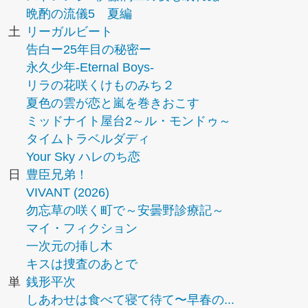
晩酌の流儀5 夏編
土
リーガルビート
告白ー25年目の秘密ー
永久少年-Eternal Boys-
リラの花咲くけものみち２
夏色の雲が恋と嵐を巻きおこす
ミッドナイト屋台2～ル・モンドゥ～
タイムトラベルダディ
Your Sky ハレのち恋
日
豊臣兄弟！
VIVANT (2026)
勿忘草の咲く町で～安曇野診療記～
マイ・フィクション
一次元の挿し木
キスは捜査のあとで
単
銭形平次
しあわせは食べて寝て待て〜早春の...