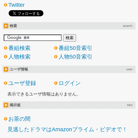
Twitter
検索
search
番組検索
番組50音索引
人物検索
人物50音索引
ユーザ情報
user
ユーザ登録
ログイン
表示できるユーザ情報はありません。
掲示板
bbs
お茶の間
見逃したドラマはAmazonプライム・ビデオで！