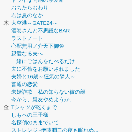
ドライな同期の溺愛癖
おちたらおわり
君は夏のなか
木
大空港～GATE24～
酒巻さんと不思議なBAR
ラストノート
心配無用ノ介天下御免
親愛なる夫へ
一緒にごはんをたべるだけ
夫に不倫をお願いされました
夫婦と16歳～狂気の隣人～
普通の恋愛
未婚詐欺 私の知らない彼の顔
今から、親友やめようか。
金
Tシャツが乾くまで
しもべの王子様
名探偵のままでいて
ストレンジ -伊藤潤二の夜も眠れぬ...