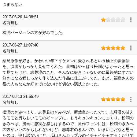
つまらない
2017-06-26 14:08:51
名前無し
松潤バージョンの方が好みでした。
2017-06-27 11:07:46
名前無し
結局原作が好き。かわいい年下イケメンに愛されるという極上の夢物語
を、演者がしっかり見せてくれた。最初はやっぱり松潤がよかったと思っ
て見てたけど、志尊淳のこと、そんなに好きじゃないのに最終的にすごい
好きになる程しっかり作り込んだ作品に仕上がってた。あと、福島さんの
役の人もなんか好きではないけど切ない演技よかった。
2017-08-13 21:55:49
名前無し
松潤のきみぺより、志尊君のきみぺが、断然良かったです。志尊君の甘え
るモモと男らしいモモのギャップに、もうキュンキュンしまくり。松潤の
きみぺは、漫画に忠実な感じはするので、原作ファンには、松潤のきみぺ
の方がいいのかもしれないけど。志尊君のきみぺで、いまいちだなと思っ
たのは、申し訳ないけど、瓜山さんカップルのイチャイチャするくだりで