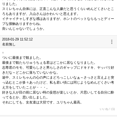
りました。
スミレちゃん自体には、正直こんな人嫌だと思うくらいめんどくさいとこ
ろもありますが、入山さんはかわいいと思えます。
イチャイチャしすぎな感はありますが、ホントのペットならもっとディー
プな接触ありますからね。
良いんじゃないでしょうか。
2018-01-29 11:52:12
名前無し
↑
ついに最後まで観ました。
最後まで観たらりゅうちぇる君はどこかに居なくなりました。
志尊君のモモ、可愛らしさと男らしさのギャップにドキドキ、ヤッパリ好
きだな～どこかに落ちていないかな。
途中、スミレちゃんの心の声にまどろっこしいなぁ～さっさと言えよと突
っ込むとこが多々あったけど、私も若い頃には同じようなめんどくさい考
え方をしていたことが・・・。
好きな人が目の前に居ない時の妄想が楽しいとか、片思いしてる自分に酔
ってるとか、思い出しました。
それにしても、女友達は大切です、ユリちゃん最高。
いいね！(1)