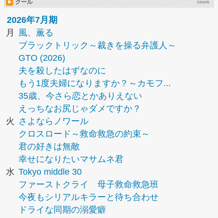
クール
cours
2026年7月期
月
風、薫る
ブラックトリック～裁きを操る弁護人～
GTO (2026)
夫を殺したはずなのに
もう1度夫婦になりますか？～カモフ...
35歳、今さら恋とかありえない
えっちなお尻じゃダメですか？
火
さよならノワール
クロスロード～救命救急の約束～
君の好きは無敵
幸せになりたいマサムネ君
水
Tokyo middle 30
ファーストクライ 母子救命救急班
今夜もシリアルキラーと待ち合わせ
ドライな同期の溺愛癖