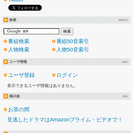
検索
search
番組検索
番組50音索引
人物検索
人物50音索引
ユーザ情報
user
ユーザ登録
ログイン
表示できるユーザ情報はありません。
掲示板
bbs
お茶の間
見逃したドラマはAmazonプライム・ビデオで！