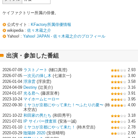
ケイファクトリー所属の俳優。
公式サイト :
KFactory所属俳優情報
wikipedia :
佐々木蔵之介
Yahoo! :
Yahoo! JAPAN - 佐々木蔵之介のプロフィール
出演・参加した番組
2026-07-09
ラストノート
(樋口真澄)
2.93
2026-07-05
一次元の挿し木
(七瀬京一)
3.80
2026-01-04
浮浪雲
(浮浪雲)
3.58
2024-04-09
Destiny
(辻英介)
3.16
2024-01-07
光る君へ
(藤原宣孝)
3.91
2023-10-24
マイホームヒーロー
3.95
2022-09-30
ミヤコが京都にやって来た！〜ふたりの夏〜
(柿
4.00
木空吉)
2021-10-22
和田家の男たち
(和田秀平)
3.18
2021-07-01
IP サイバー捜査班
(安洛一誠)
3.45
2021-01-10
ミヤコが京都にやって来た！
(柿木空吉)
2.78
2020-03-29
陰陽師 2020
(安倍晴明)
2.00