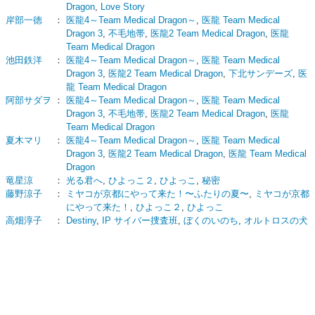
Dragon
,
Love Story
岸部一徳
：
医龍4～Team Medical Dragon～
,
医龍 Team Medical
Dragon 3
,
不毛地帯
,
医龍2 Team Medical Dragon
,
医龍
Team Medical Dragon
池田鉄洋
：
医龍4～Team Medical Dragon～
,
医龍 Team Medical
Dragon 3
,
医龍2 Team Medical Dragon
,
下北サンデーズ
,
医
龍 Team Medical Dragon
阿部サダヲ
：
医龍4～Team Medical Dragon～
,
医龍 Team Medical
Dragon 3
,
不毛地帯
,
医龍2 Team Medical Dragon
,
医龍
Team Medical Dragon
夏木マリ
：
医龍4～Team Medical Dragon～
,
医龍 Team Medical
Dragon 3
,
医龍2 Team Medical Dragon
,
医龍 Team Medical
Dragon
竜星涼
：
光る君へ
,
ひよっこ２
,
ひよっこ
,
秘密
藤野涼子
：
ミヤコが京都にやって来た！〜ふたりの夏〜
,
ミヤコが京都
にやって来た！
,
ひよっこ２
,
ひよっこ
高畑淳子
：
Destiny
,
IP サイバー捜査班
,
ぼくのいのち
,
オルトロスの犬