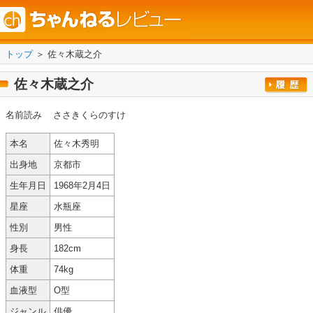
トップ
＞ 佐々木蔵之介
佐々木蔵之介
名前読み
ささきくらのすけ
本名
佐々木秀明
出身地
京都市
生年月日
1968年2月4日
星座
水瓶座
性別
男性
身長
182cm
体重
74kg
血液型
O型
ジャンル
俳優