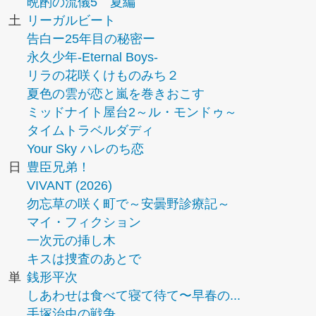
晩酌の流儀5 夏編
土
リーガルビート
告白ー25年目の秘密ー
永久少年-Eternal Boys-
リラの花咲くけものみち２
夏色の雲が恋と嵐を巻きおこす
ミッドナイト屋台2～ル・モンドゥ～
タイムトラベルダディ
Your Sky ハレのち恋
日
豊臣兄弟！
VIVANT (2026)
勿忘草の咲く町で～安曇野診療記～
マイ・フィクション
一次元の挿し木
キスは捜査のあとで
単
銭形平次
しあわせは食べて寝て待て〜早春の...
手塚治虫の戦争