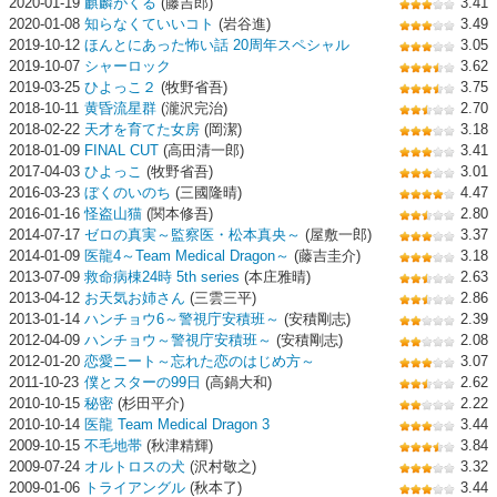
2020-01-19
麒麟がくる
(藤吉郎)
3.41
2020-01-08
知らなくていいコト
(岩谷進)
3.49
2019-10-12
ほんとにあった怖い話 20周年スペシャル
3.05
2019-10-07
シャーロック
3.62
2019-03-25
ひよっこ２
(牧野省吾)
3.75
2018-10-11
黄昏流星群
(瀧沢完治)
2.70
2018-02-22
天才を育てた女房
(岡潔)
3.18
2018-01-09
FINAL CUT
(高田清一郎)
3.41
2017-04-03
ひよっこ
(牧野省吾)
3.01
2016-03-23
ぼくのいのち
(三國隆晴)
4.47
2016-01-16
怪盗山猫
(関本修吾)
2.80
2014-07-17
ゼロの真実～監察医・松本真央～
(屋敷一郎)
3.37
2014-01-09
医龍4～Team Medical Dragon～
(藤吉圭介)
3.18
2013-07-09
救命病棟24時 5th series
(本庄雅晴)
2.63
2013-04-12
お天気お姉さん
(三雲三平)
2.86
2013-01-14
ハンチョウ6～警視庁安積班～
(安積剛志)
2.39
2012-04-09
ハンチョウ～警視庁安積班～
(安積剛志)
2.08
2012-01-20
恋愛ニート～忘れた恋のはじめ方～
3.07
2011-10-23
僕とスターの99日
(高鍋大和)
2.62
2010-10-15
秘密
(杉田平介)
2.22
2010-10-14
医龍 Team Medical Dragon 3
3.44
2009-10-15
不毛地帯
(秋津精輝)
3.84
2009-07-24
オルトロスの犬
(沢村敬之)
3.32
2009-01-06
トライアングル
(秋本了)
3.44