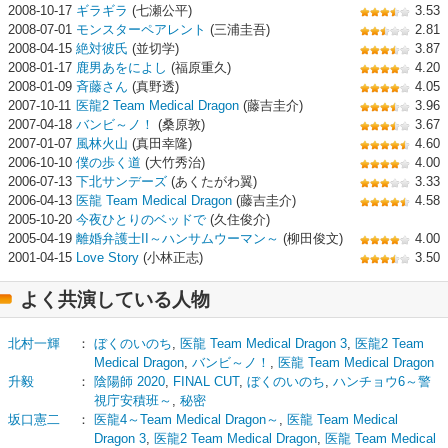
2008-10-17
ギラギラ
(七瀬公平)
3.53
2008-07-01
モンスターペアレント
(三浦圭吾)
2.81
2008-04-15
絶対彼氏
(並切学)
3.87
2008-01-17
鹿男あをによし
(福原重久)
4.20
2008-01-09
斉藤さん
(真野透)
4.05
2007-10-11
医龍2 Team Medical Dragon
(藤吉圭介)
3.96
2007-04-18
バンビ～ノ！
(桑原敦)
3.67
2007-01-07
風林火山
(真田幸隆)
4.60
2006-10-10
僕の歩く道
(大竹秀治)
4.00
2006-07-13
下北サンデーズ
(あくたがわ翼)
3.33
2006-04-13
医龍 Team Medical Dragon
(藤吉圭介)
4.58
2005-10-20
今夜ひとりのベッドで
(久住俊介)
2005-04-19
離婚弁護士II～ハンサムウーマン～
(柳田俊文)
4.00
2001-04-15
Love Story
(小林正志)
3.50
よく共演している人物
北村一輝
：
ぼくのいのち
,
医龍 Team Medical Dragon 3
,
医龍2 Team
Medical Dragon
,
バンビ～ノ！
,
医龍 Team Medical Dragon
升毅
：
陰陽師 2020
,
FINAL CUT
,
ぼくのいのち
,
ハンチョウ6～警
視庁安積班～
,
秘密
坂口憲二
：
医龍4～Team Medical Dragon～
,
医龍 Team Medical
Dragon 3
,
医龍2 Team Medical Dragon
,
医龍 Team Medical