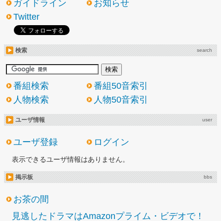
ガイドライン
お知らせ
Twitter
検索
search
番組検索
番組50音索引
人物検索
人物50音索引
ユーザ情報
user
ユーザ登録
ログイン
表示できるユーザ情報はありません。
掲示板
bbs
お茶の間
見逃したドラマはAmazonプライム・ビデオで！