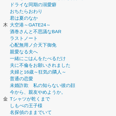
ドライな同期の溺愛癖
おちたらおわり
君は夏のなか
木
大空港～GATE24～
酒巻さんと不思議なBAR
ラストノート
心配無用ノ介天下御免
親愛なる夫へ
一緒にごはんをたべるだけ
夫に不倫をお願いされました
夫婦と16歳～狂気の隣人～
普通の恋愛
未婚詐欺 私の知らない彼の顔
今から、親友やめようか。
金
Tシャツが乾くまで
しもべの王子様
名探偵のままでいて