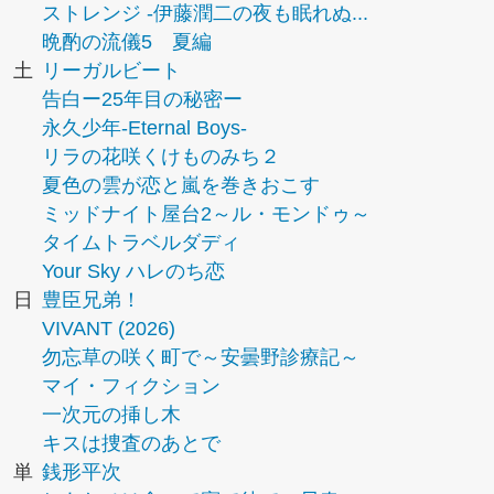
ストレンジ -伊藤潤二の夜も眠れぬ...
晩酌の流儀5 夏編
土
リーガルビート
告白ー25年目の秘密ー
永久少年-Eternal Boys-
リラの花咲くけものみち２
夏色の雲が恋と嵐を巻きおこす
ミッドナイト屋台2～ル・モンドゥ～
タイムトラベルダディ
Your Sky ハレのち恋
日
豊臣兄弟！
VIVANT (2026)
勿忘草の咲く町で～安曇野診療記～
マイ・フィクション
一次元の挿し木
キスは捜査のあとで
単
銭形平次