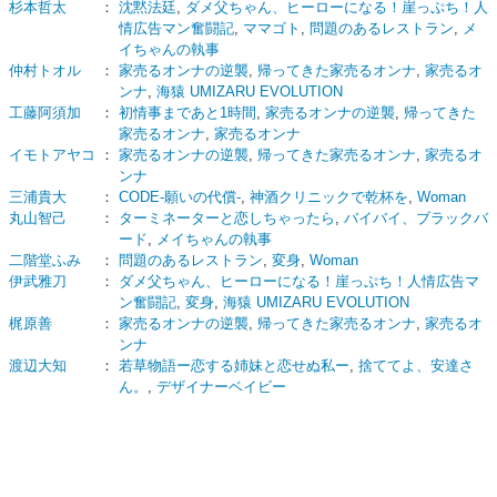
杉本哲太
：
沈黙法廷
,
ダメ父ちゃん、ヒーローになる！崖っぷち！人
情広告マン奮闘記
,
ママゴト
,
問題のあるレストラン
,
メ
イちゃんの執事
仲村トオル
：
家売るオンナの逆襲
,
帰ってきた家売るオンナ
,
家売るオ
ンナ
,
海猿 UMIZARU EVOLUTION
工藤阿須加
：
初情事まであと1時間
,
家売るオンナの逆襲
,
帰ってきた
家売るオンナ
,
家売るオンナ
イモトアヤコ
：
家売るオンナの逆襲
,
帰ってきた家売るオンナ
,
家売るオ
ンナ
三浦貴大
：
CODE-願いの代償-
,
神酒クリニックで乾杯を
,
Woman
丸山智己
：
ターミネーターと恋しちゃったら
,
バイバイ、ブラックバ
ード
,
メイちゃんの執事
二階堂ふみ
：
問題のあるレストラン
,
変身
,
Woman
伊武雅刀
：
ダメ父ちゃん、ヒーローになる！崖っぷち！人情広告マ
ン奮闘記
,
変身
,
海猿 UMIZARU EVOLUTION
梶原善
：
家売るオンナの逆襲
,
帰ってきた家売るオンナ
,
家売るオ
ンナ
渡辺大知
：
若草物語ー恋する姉妹と恋せぬ私ー
,
捨ててよ、安達さ
ん。
,
デザイナーベイビー