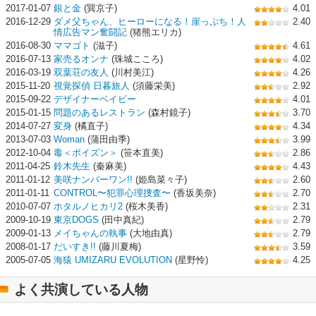
2017-01-07
銀と金
(巽京子)
4.01
2016-12-29
ダメ父ちゃん、ヒーローになる！崖っぷち！人
2.40
情広告マン奮闘記
(猪熊エリカ)
2016-08-30
ママゴト
(滋子)
4.61
2016-07-13
家売るオンナ
(珠城こころ)
4.02
2016-03-19
双葉荘の友人
(川村美江)
4.26
2015-11-20
視覚探偵 日暮旅人
(須藤栄美)
2.92
2015-09-22
デザイナーベイビー
4.01
2015-01-15
問題のあるレストラン
(森村鏡子)
3.70
2014-07-27
変身
(橘直子)
4.34
2013-07-03
Woman
(蒲田由季)
3.99
2012-10-04
毒＜ポイズン＞
(笹本直美)
2.86
2011-04-25
鈴木先生
(秦麻美)
4.43
2011-01-12
美咲ナンバーワン!!
(姫島菜々子)
2.60
2011-01-11
CONTROL〜犯罪心理捜査〜
(香坂美奈)
2.70
2010-07-07
ホタルノヒカリ2
(桜木美香)
2.31
2009-10-19
東京DOGS
(田中真紀)
2.79
2009-01-13
メイちゃんの執事
(大地由真)
2.79
2008-01-17
だいすき!!
(藤川夏梅)
3.59
2005-07-05
海猿 UMIZARU EVOLUTION
(星野怜)
4.25
よく共演している人物