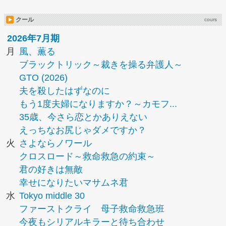
クール
cours
2026年7月期
月
風、薫る
ブラックトリック～裁きを操る弁護人～
GTO (2026)
夫を殺したはずなのに
もう1度夫婦になりますか？～カモフ...
35歳、今さら恋とかありえない
えっちなお尻じゃダメですか？
火
さよならノワール
クロスロード～救命救急の約束～
君の好きは無敵
幸せになりたいマサムネ君
水
Tokyo middle 30
ファーストクライ 母子救命救急班
今夜もシリアルキラーと待ち合わせ