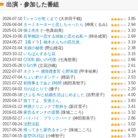
出演・参加した番組
2026-07-10
Tシャツが乾くまで
(大井田千鶴)
3.85
2026-04-04
ターミネーターと恋しちゃったら
(神尾くるみ)
2.94
2025-01-19
御上先生
(一色真由美)
3.10
2024-10-06
若草物語ー恋する姉妹と恋せぬ私ー
(柿谷成実)
2.69
2024-05-27
【夜ドラ】柚木さんちの四兄弟。
3.19
2024-01-04
夫婦の秘密
(野山穂花)
2.38
2023-10-12
いちばんすきな花
3.15
2023-07-02
CODE-願いの代償-
(七海悠香)
2.86
2023-05-28
0.5の男
(立花沙織)
2.61
2022-07-07
オクトー 感情捜査官 心野朱梨
(甲本祐希)
3.14
2022-07-04
ちょい釣りダンディ
(檀凪子)
2.53
2021-07-22
初情事まであと1時間
(相田美智子)
3.50
2021-04-02
川のほとりで
(優子)
2.20
2020-05-18
ぴぷる AIと結婚生活はじめました
(吉野凛子)
4.00
2020-04-17
捨ててよ、安達さん。
3.83
2019-01-12
神酒クリニックで乾杯を
(新庄雪子)
3.41
2019-01-09
家売るオンナの逆襲
(珠城こころ)
3.32
2018-02-17
バイバイ、ブラックバード
(神田那美子)
2.86
2017-09-24
沈黙法廷
3.02
2017-05-26
帰ってきた家売るオンナ
(珠城こころ)
4.03
2017-04-15
架空OL日記
(小峰智子)
3.70