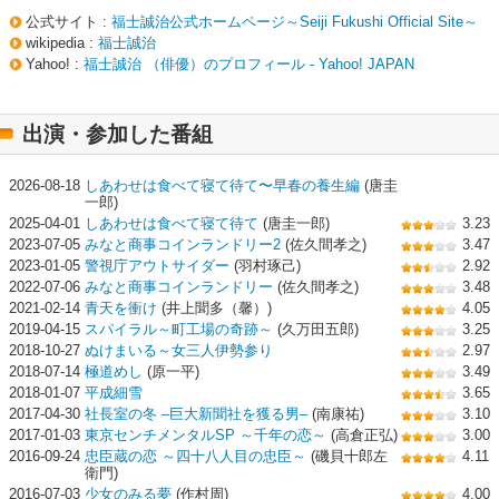
公式サイト :
福士誠治公式ホームページ～Seiji Fukushi Official Site～
wikipedia :
福士誠治
Yahoo! :
福士誠治 （俳優）のプロフィール - Yahoo! JAPAN
出演・参加した番組
2026-08-18
しあわせは食べて寝て待て〜早春の養生編
(唐圭
一郎)
2025-04-01
しあわせは食べて寝て待て
(唐圭一郎)
3.23
2023-07-05
みなと商事コインランドリー2
(佐久間孝之)
3.47
2023-01-05
警視庁アウトサイダー
(羽村琢己)
2.92
2022-07-06
みなと商事コインランドリー
(佐久間孝之)
3.48
2021-02-14
青天を衝け
(井上聞多（馨）)
4.05
2019-04-15
スパイラル～町工場の奇跡～
(久万田五郎)
3.25
2018-10-27
ぬけまいる～女三人伊勢参り
2.97
2018-07-14
極道めし
(原一平)
3.49
2018-01-07
平成細雪
3.65
2017-04-30
社長室の冬 ‒巨大新聞社を獲る男‒
(南康祐)
3.10
2017-01-03
東京センチメンタルSP ～千年の恋～
(高倉正弘)
3.00
2016-09-24
忠臣蔵の恋 ～四十八人目の忠臣～
(磯貝十郎左
4.11
衛門)
2016-07-03
少女のみる夢
(作村周)
4.00