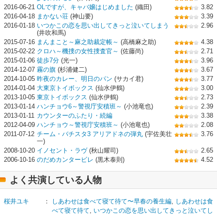
2016-06-21
OLですが、キャバ嬢はじめました
(織田)
3.82
2016-04-18
まかない荘
(神山要)
3.39
2016-01-18
いつかこの恋を思い出してきっと泣いてしまう
2.96
(井吹和馬)
2015-07-16
まんまこと～麻之助裁定帳～
(高橋麻之助)
4.38
2015-02-22
クロハ～機捜の女性捜査官～
(佐藤尚)
2.71
2015-01-06
徒歩7分
(光一)
3.96
2014-12-07
霧の旗
(杉浦健二)
3.67
2014-10-05
昨夜のカレー、明日のパン
(サカイ君)
3.77
2014-01-04
大東京トイボックス
(仙水伊鶴)
3.00
2013-10-05
東京トイボックス
(仙水伊鶴)
2.73
2013-01-14
ハンチョウ6～警視庁安積班～
(小池竜也)
2.39
2013-01-11
カウンターのふたり・続編
3.38
2012-04-09
ハンチョウ～警視庁安積班～
(小池竜也)
2.08
2011-07-12
チーム・バチスタ3 アリアドネの弾丸
(宇佐美壮
3.76
一)
2008-10-20
イノセント・ラヴ
(秋山耀司)
2.65
2006-10-16
のだめカンタービレ
(黒木泰則)
4.52
よく共演している人物
桜井ユキ
：
しあわせは食べて寝て待て〜早春の養生編
,
しあわせは食
べて寝て待て
,
いつかこの恋を思い出してきっと泣いてし