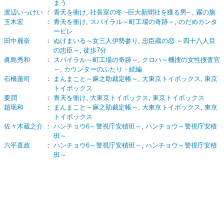
まう
渡辺いっけい
：
青天を衝け
,
社長室の冬 ‒巨大新聞社を獲る男‒
,
霧の旗
玉木宏
：
青天を衝け
,
スパイラル～町工場の奇跡～
,
のだめカンタ
ービレ
田中麗奈
：
ぬけまいる～女三人伊勢参り
,
忠臣蔵の恋 ～四十八人目
の忠臣～
,
徒歩7分
眞島秀和
：
スパイラル～町工場の奇跡～
,
クロハ～機捜の女性捜査官
～
,
カウンターのふたり・続編
石橋蓮司
：
まんまこと～麻之助裁定帳～
,
大東京トイボックス
,
東京
トイボックス
要潤
：
青天を衝け
,
大東京トイボックス
,
東京トイボックス
趙珉和
：
まんまこと～麻之助裁定帳～
,
大東京トイボックス
,
東京
トイボックス
佐々木蔵之介
：
ハンチョウ6～警視庁安積班～
,
ハンチョウ～警視庁安積
班～
六平直政
：
ハンチョウ6～警視庁安積班～
,
ハンチョウ～警視庁安積
班～