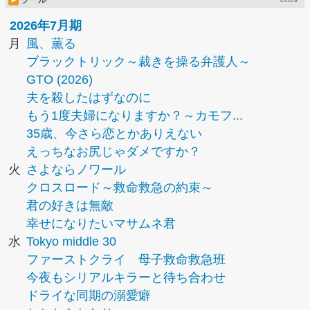
クール
2026年7月期
月
風、薫る
ブラックトリック～裁きを操る弁護人～
GTO (2026)
夫を殺したはずなのに
もう1度夫婦になりますか？～カモフ...
35歳、今さら恋とかありえない
えっちなお尻じゃダメですか？
火
さよならノワール
クロスロード～救命救急の約束～
君の好きは無敵
幸せになりたいマサムネ君
水
Tokyo middle 30
ファーストクライ 母子救命救急班
今夜もシリアルキラーと待ち合わせ
ドライな同期の溺愛癖