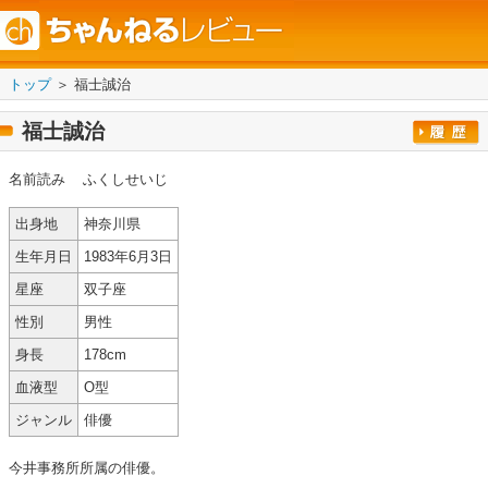
トップ
＞ 福士誠治
福士誠治
名前読み
ふくしせいじ
出身地
神奈川県
生年月日
1983年6月3日
星座
双子座
性別
男性
身長
178cm
血液型
O型
ジャンル
俳優
今井事務所所属の俳優。