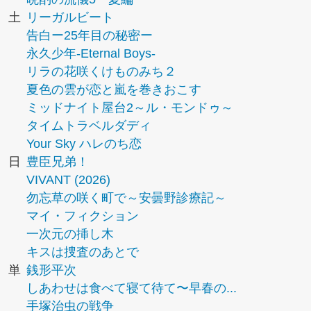
土
リーガルビート
告白ー25年目の秘密ー
永久少年-Eternal Boys-
リラの花咲くけものみち２
夏色の雲が恋と嵐を巻きおこす
ミッドナイト屋台2～ル・モンドゥ～
タイムトラベルダディ
Your Sky ハレのち恋
日
豊臣兄弟！
VIVANT (2026)
勿忘草の咲く町で～安曇野診療記～
マイ・フィクション
一次元の挿し木
キスは捜査のあとで
単
銭形平次
しあわせは食べて寝て待て〜早春の...
手塚治虫の戦争