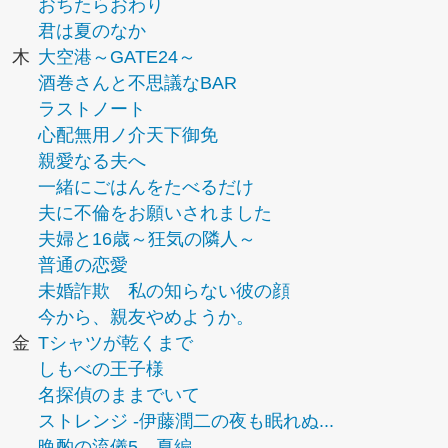
おちたらおわり
君は夏のなか
木
大空港～GATE24～
酒巻さんと不思議なBAR
ラストノート
心配無用ノ介天下御免
親愛なる夫へ
一緒にごはんをたべるだけ
夫に不倫をお願いされました
夫婦と16歳～狂気の隣人～
普通の恋愛
未婚詐欺 私の知らない彼の顔
今から、親友やめようか。
金
Tシャツが乾くまで
しもべの王子様
名探偵のままでいて
ストレンジ -伊藤潤二の夜も眠れぬ...
晩酌の流儀5 夏編