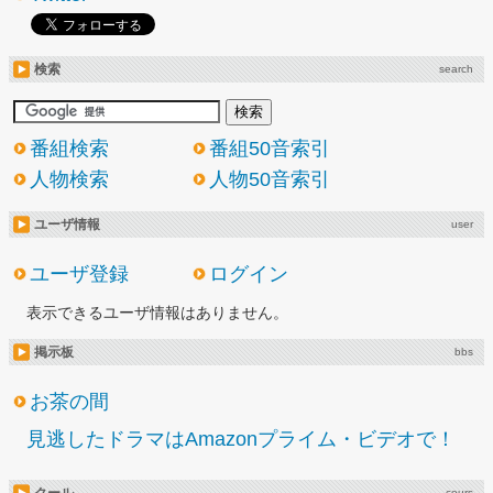
検索
search
番組検索
番組50音索引
人物検索
人物50音索引
ユーザ情報
user
ユーザ登録
ログイン
表示できるユーザ情報はありません。
掲示板
bbs
お茶の間
見逃したドラマはAmazonプライム・ビデオで！
cours