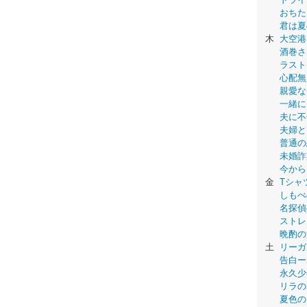
おちた
君は夏
木
大空港
酒巻さ
ラスト
心配無
親愛な
一緒に
夫に不
夫婦と
普通の
未婚詐
今から
金
Tシャ
しもべ
名探偵
ストレ
晩酌の
土
リーガ
告白ー
永久少年-
リラの
夏色の