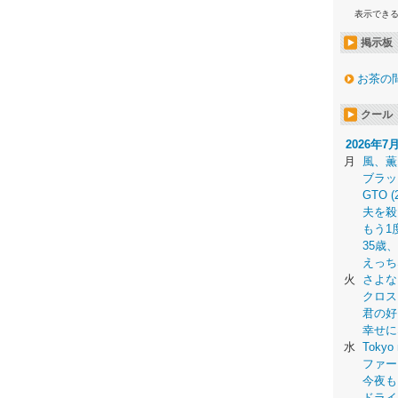
表示でき
掲示板
お茶の
クール
2026年7
月
風、薫
ブラッ
GTO (
夫を殺
もう1
35歳
えっち
火
さよな
クロス
君の好
幸せに
水
Tokyo 
ファー
今夜も
ドライ