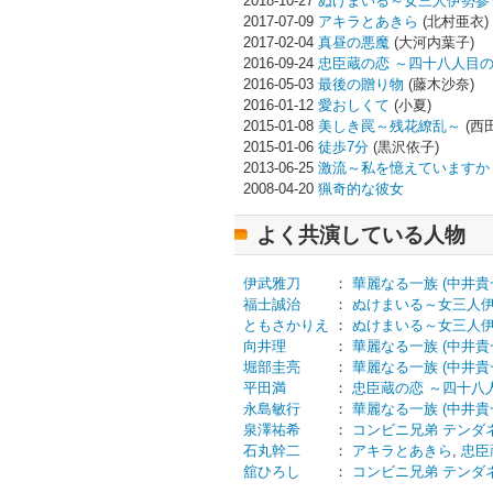
2018-10-27
ぬけまいる～女三人伊勢参
2017-07-09
アキラとあきら
(北村亜衣)
2017-02-04
真昼の悪魔
(大河内葉子)
2016-09-24
忠臣蔵の恋 ～四十八人目
2016-05-03
最後の贈り物
(藤木沙奈)
2016-01-12
愛おしくて
(小夏)
2015-01-08
美しき罠～残花繚乱～
(西
2015-01-06
徒歩7分
(黒沢依子)
2013-06-25
激流～私を憶えていますか
2008-04-20
猟奇的な彼女
よく共演している人物
伊武雅刀
：
華麗なる一族 (中井貴
福士誠治
：
ぬけまいる～女三人
ともさかりえ
：
ぬけまいる～女三人
向井理
：
華麗なる一族 (中井貴
堀部圭亮
：
華麗なる一族 (中井貴
平田満
：
忠臣蔵の恋 ～四十八
永島敏行
：
華麗なる一族 (中井貴
泉澤祐希
：
コンビニ兄弟 テンダ
石丸幹二
：
アキラとあきら
,
忠臣
舘ひろし
：
コンビニ兄弟 テンダ