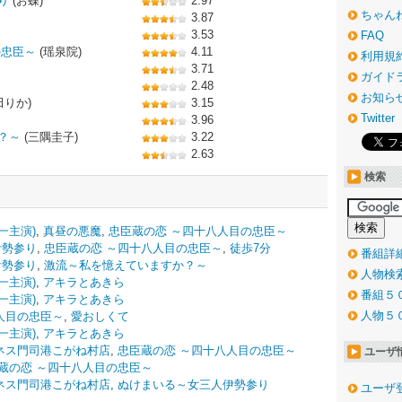
り
(お蝶)
2.97
ちゃん
3.87
3.53
FAQ
の忠臣～
(瑶泉院)
4.11
利用規
3.71
ガイド
2.48
お知ら
田りか)
3.15
Twitter
3.96
？～
(三隅圭子)
3.22
2.63
検索
一主演)
,
真昼の悪魔
,
忠臣蔵の恋 ～四十八人目の忠臣～
伊勢参り
,
忠臣蔵の恋 ～四十八人目の忠臣～
,
徒歩7分
番組詳
伊勢参り
,
激流～私を憶えていますか？～
人物検
一主演)
,
アキラとあきら
番組５
一主演)
,
アキラとあきら
人物５
人目の忠臣～
,
愛おしくて
一主演)
,
アキラとあきら
ネス門司港こがね村店
,
忠臣蔵の恋 ～四十八人目の忠臣～
ユーザ
蔵の恋 ～四十八人目の忠臣～
ネス門司港こがね村店
,
ぬけまいる～女三人伊勢参り
ユーザ