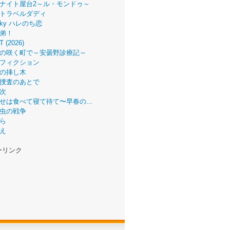
ナイト屋台2～ル・モンドゥ～
トラベルダディ
 Sky ハレのち恋
弟！
T (2026)
の咲く町で～安曇野診療記～
フィクション
の挿し木
捜査のあとで
次
せは食べて寝て待て〜早春の...
虫の戦争
ら
え
ーリンク