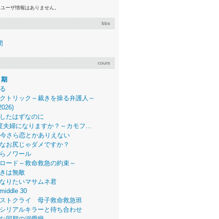
るユーザ情報はありません。
bbs
間
cours
月期
る
クトリック～裁きを操る弁護人～
2026)
したはずなのに
度夫婦になりますか？～カモフ...
、今さら恋とかありえない
なお尻じゃダメですか？
らノワール
ロード～救命救急の約束～
きは無敵
なりたいマサムネ君
middle 30
ストクライ 母子救命救急班
シリアルキラーと待ち合わせ
な同期の溺愛癖