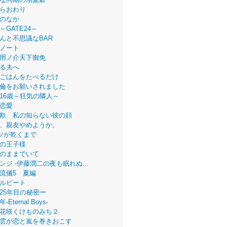
らおわり
のなか
～GATE24～
んと不思議なBAR
ノート
用ノ介天下御免
る夫へ
ごはんをたべるだけ
倫をお願いされました
16歳～狂気の隣人～
恋愛
欺 私の知らない彼の顔
、親友やめようか。
ツが乾くまで
の王子様
のままでいて
ンジ -伊藤潤二の夜も眠れぬ...
流儀5 夏編
ルビート
25年目の秘密ー
Eternal Boys-
花咲くけものみち２
雲が恋と嵐を巻きおこす