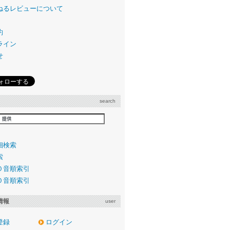
ねるレビューについて
約
ライン
せ
search
細検索
索
０音順索引
０音順索引
情報
user
登録
ログイン