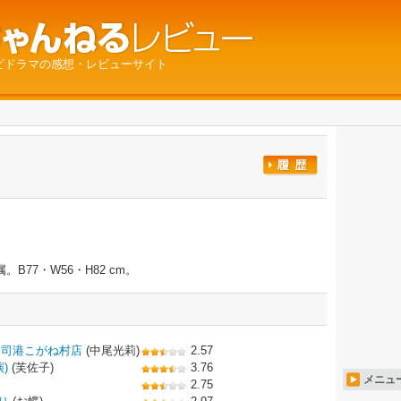
ビドラマの感想・レビューサイト
77・W56・H82 cm。
門司港こがね村店
(中尾光莉)
2.57
)
(芙佐子)
3.76
メニュ
2.75