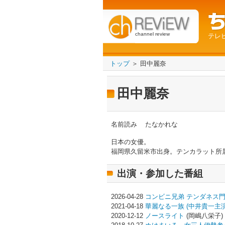
channel review
テレ
トップ
＞ 田中麗奈
田中麗奈
名前読み
たなかれな
日本の女優。
福岡県久留米市出身。テンカラット所属。B
出演・参加した番組
2026-04-28
コンビニ兄弟 テンダネス
2021-04-18
華麗なる一族 (中井貴一主演
2020-12-12
ノースライト
(岡嶋八栄子)