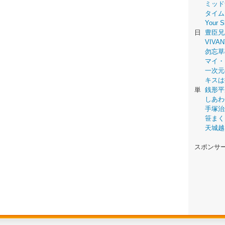
ミッド
タイム
Your
日
豊臣兄
VIVAN
勿忘草
マイ・
一次元
キスは
単
銭形平
しあわ
手塚治
笹まく
天城越
スポンサ