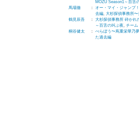
MOZU Season1～百
馬場徹
：
オー・マイ・ジャンプ！
去編
,
大杉探偵事務所〜
鶴見辰吾
：
大杉探偵事務所 砕かれ
～百舌の叫ぶ夜
,
チーム
桐谷健太
：
べらぼう〜蔦重栄華乃
た過去編