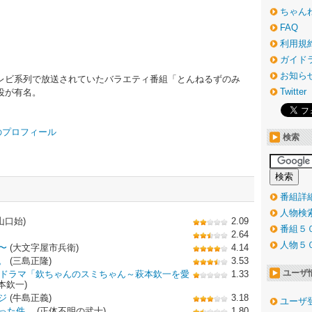
ちゃん
FAQ
利用規
ガイド
お知ら
レビ系列で放送されていたバラエティ番組「とんねるずのみ
Twitter
役が有名。
淳史のプロフィール
検索
番組詳
人物検
山口始)
2.09
番組５
2.64
人物５
〜
(大文字屋市兵衛)
4.14
。
(三島正隆)
3.53
ユーザ
ャルドラマ「欽ちゃんのスミちゃん～萩本欽一を愛
1.33
本欽一)
ジ
(牛島正義)
3.18
ユーザ
った件。
(正体不明の武士)
1.80