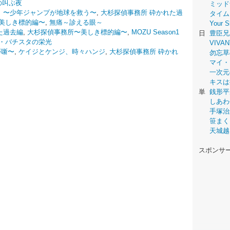
舌の叫ぶ夜
ミッド
 〜少年ジャンプが地球を救う〜
,
大杉探偵事務所 砕かれた過
タイム
美しき標的編〜
,
無痛～診える眼～
Your
た過去編
,
大杉探偵事務所〜美しき標的編〜
,
MOZU Season1
日
豊臣兄
・バチスタの栄光
VIVAN
夢噺〜
,
ケイジとケンジ、時々ハンジ
,
大杉探偵事務所 砕かれ
勿忘草
マイ・
一次元
キスは
単
銭形平
しあわ
手塚治
笹まく
天城越
スポンサ