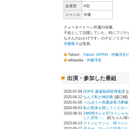
血液型
A型
ジャンル
俳優
クォータートーン所属の俳優。
子役として活躍していた。特にフジテ
なさんのおかげです」のチビノリダー
伊藤隆大
は実弟。
Yahoo! :
Yahoo! JAPAN - 伊藤
wikipedia :
伊藤淳史
出演・参加した番組
2025-07-04
DOPE 麻薬取締部捜査課
(
2025-04-12
なんで私が神説教
(森口櫂)
2025-01-05
べらぼう〜蔦重栄華乃夢噺
2024-09-03
私の死体を探してください
2024-08-31
24時間テレビ47スペシ
した女性～」
(欽ちゃん/萩
2023-04-13
ケイジとケンジ、時々ハン
2022-05-17
武士が、マックで店員にな