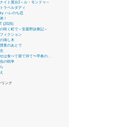
ナイト屋台2～ル・モンドゥ～
トラベルダディ
 Sky ハレのち恋
弟！
T (2026)
の咲く町で～安曇野診療記～
フィクション
の挿し木
捜査のあとで
次
せは食べて寝て待て〜早春の...
虫の戦争
ら
え
ーリンク