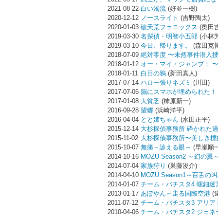
2021-08-22
白い濁流
(好並一樹)
2020-12-12
ノースライト
(吉野陶太)
2020-01-03
破天荒フェニックス
(奥田
2019-03-30
名探偵・明智小五郎
(小林
2019-03-10
今日、帰ります。
(森田克博
2018-07-09
絶対零度 〜未然事件潜入
2018-01-12
オー・マイ・ジャンプ！ 
2018-01-11
白日の鴉
(新田真人)
2017-07-14
ハロー張りネズミ
(川田)
2017-07-06
脳にスマホが埋められた！
2017-01-08
大貧乏
(柿原新一)
2016-09-28
望郷
(浜崎洋平)
2016-04-04
とと姉ちゃん
(水田正平)
2015-12-14
大杉探偵事務所 砕かれた
2015-11-02
大杉探偵事務所〜美しき標
2015-10-07
無痛～診える眼～
(早瀬順一
2014-10-16
MOZU Season2 ～幻の翼
2014-07-04
家族狩り
(巣藤浚介)
2014-04-10
MOZU Season1～百舌の
2014-01-07
チーム・バチスタ4 螺鈿迷
2013-01-17
あぽやん～走る国際空港
(
2011-07-12
チーム・バチスタ3 アリア
2010-04-06
チーム・バチスタ2 ジェ