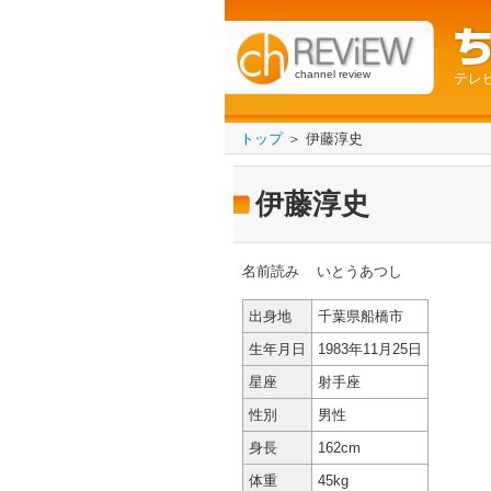
channel review
テレ
トップ
＞ 伊藤淳史
伊藤淳史
名前読み
いとうあつし
出身地
千葉県船橋市
生年月日
1983年11月25日
星座
射手座
性別
男性
身長
162cm
体重
45kg