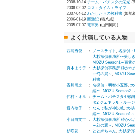
2008-10-14
チーム・バチスタの栄光
(
2008-02-02
ロス：タイム：ライフ
2007-04-12
わたしたちの教科書
(加地
2006-01-19
西遊記
(猪八戒)
2005-07-07
電車男
(山田剛司)
よく共演している人物
西島秀俊
：
ノースライト
,
名探偵・
大杉探偵事務所〜美し
MOZU Season1～百
真木よう子
：
大杉探偵事務所 砕かれ
～幻の翼～
,
MOZU Se
科書
香川照之
：
名探偵・明智小五郎
,
大
編〜
,
MOZU Season
仲村トオル
：
チーム・バチスタ4 螺
タ2 ジェネラル・ルー
堀内敬子
：
なんで私が神説教
,
大杉
編〜
,
MOZU Season
小日向文世
：
大杉探偵事務所 砕かれ
～幻の翼～
,
MOZU Se
杉咲花
：
とと姉ちゃん
,
大杉探偵