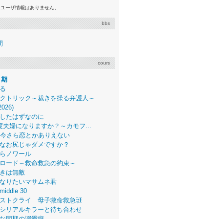
るユーザ情報はありません。
bbs
間
cours
月期
る
クトリック～裁きを操る弁護人～
2026)
したはずなのに
度夫婦になりますか？～カモフ...
、今さら恋とかありえない
なお尻じゃダメですか？
らノワール
ロード～救命救急の約束～
きは無敵
なりたいマサムネ君
middle 30
ストクライ 母子救命救急班
シリアルキラーと待ち合わせ
な同期の溺愛癖