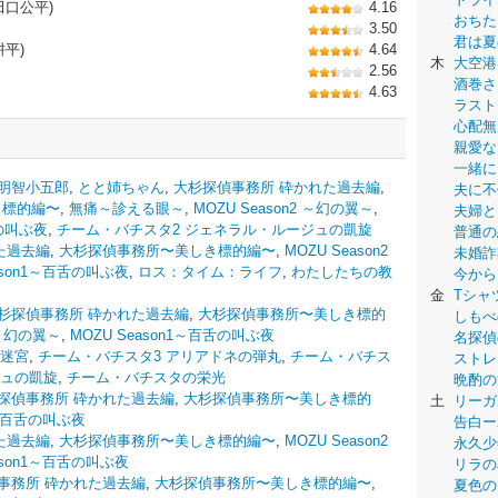
田口公平)
4.16
おちた
3.50
君は夏
耕平)
4.64
木
大空港
2.56
酒巻さ
4.63
ラスト
心配無
親愛な
一緒に
明智小五郎
,
とと姉ちゃん
,
大杉探偵事務所 砕かれた過去編
,
夫に不
き標的編〜
,
無痛～診える眼～
,
MOZU Season2 ～幻の翼～
,
夫婦と
舌の叫ぶ夜
,
チーム・バチスタ2 ジェネラル・ルージュの凱旋
普通の
た過去編
,
大杉探偵事務所〜美しき標的編〜
,
MOZU Season2
未婚詐
ason1～百舌の叫ぶ夜
,
ロス：タイム：ライフ
,
わたしたちの教
今から
金
Tシャ
杉探偵事務所 砕かれた過去編
,
大杉探偵事務所〜美しき標的
しもべ
2 ～幻の翼～
,
MOZU Season1～百舌の叫ぶ夜
名探偵
鈿迷宮
,
チーム・バチスタ3 アリアドネの弾丸
,
チーム・バチス
ストレ
ジュの凱旋
,
チーム・バチスタの栄光
晩酌の
探偵事務所 砕かれた過去編
,
大杉探偵事務所〜美しき標的
土
リーガ
1～百舌の叫ぶ夜
告白ー
た過去編
,
大杉探偵事務所〜美しき標的編〜
,
MOZU Season2
永久少年-
ason1～百舌の叫ぶ夜
リラの
事務所 砕かれた過去編
,
大杉探偵事務所〜美しき標的編〜
,
夏色の