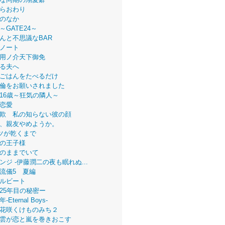
らおわり
のなか
～GATE24～
んと不思議なBAR
ノート
用ノ介天下御免
る夫へ
ごはんをたべるだけ
倫をお願いされました
16歳～狂気の隣人～
恋愛
欺 私の知らない彼の顔
、親友やめようか。
ツが乾くまで
の王子様
のままでいて
ンジ -伊藤潤二の夜も眠れぬ...
流儀5 夏編
ルビート
25年目の秘密ー
Eternal Boys-
花咲くけものみち２
雲が恋と嵐を巻きおこす