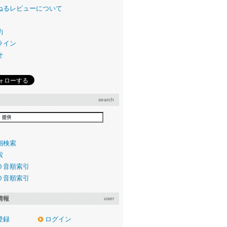
ねるレビューについて
約
ライン
せ
search
細検索
索
０音順索引
０音順索引
情報
user
登録
ログイン