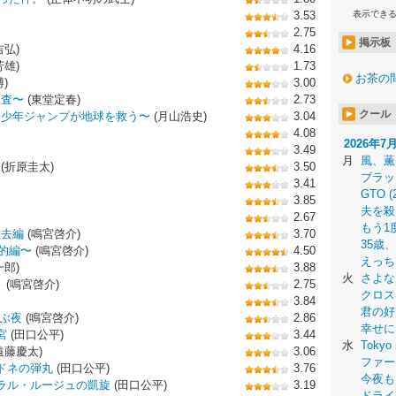
3.53
表示でき
2.75
掲示板
吉弘)
4.16
芳雄)
1.73
お茶の
)
3.00
捜査〜
(東堂定春)
2.73
クール
〜少年ジャンプが地球を救う〜
(月山浩史)
3.04
4.08
2026年7
3.49
月
風、薫
(折原圭太)
3.50
ブラッ
3.41
GTO (
3.85
夫を殺
2.67
もう1
過去編
(鳴宮啓介)
3.70
35歳
的編〜
(鳴宮啓介)
4.50
えっち
郎)
3.88
火
さよな
～
(鳴宮啓介)
2.75
クロス
3.84
君の好
叫ぶ夜
(鳴宮啓介)
2.86
幸せに
宮
(田口公平)
3.44
水
Tokyo 
遠藤慶太)
3.06
ファー
ドネの弾丸
(田口公平)
3.76
今夜も
ネラル・ルージュの凱旋
(田口公平)
3.19
ドライ