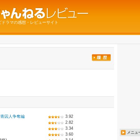
ビドラマの感想・レビューサイト
刺青囚人争奪編
3.92
2.82
3.34
メニュ
3.60