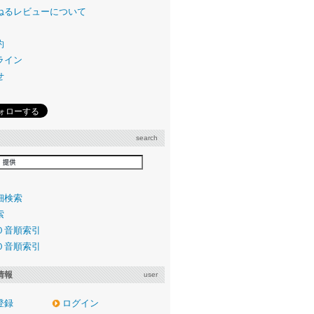
ねるレビューについて
約
ライン
せ
search
細検索
索
０音順索引
０音順索引
情報
user
登録
ログイン