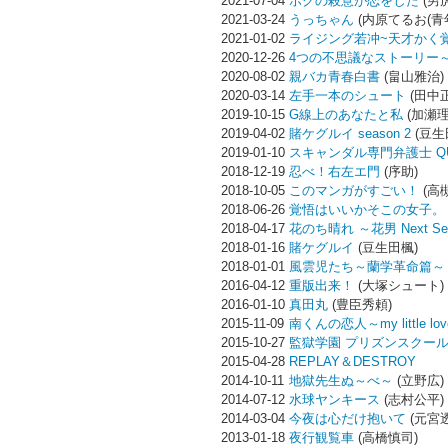
2021-07-04
ボクの殺意が恋をした
(男
2021-03-24
うっちゃん
(内原てるお(青年
2021-01-02
ライジング若冲~天才かく
2020-12-26
4つの不思議なストーリー
2020-08-02
親バカ青春白書
(畠山雅治)
2020-03-14
左手一本のシュート
(田中
2019-10-15
G線上のあなたと私
(加瀬理
2019-04-02
賭ケグルイ season 2
(豆生
2019-01-10
スキャンダル専門弁護士 QU
2018-12-19
忍べ！右左エ門
(序助)
2018-10-05
このマンガがすごい！
(高
2018-06-26
覚悟はいいかそこの女子。
2018-04-17
花のち晴れ ～花男 Next Se
2018-01-16
賭ケグルイ
(豆生田楓)
2018-01-01
風雲児たち～蘭学革命篇～
2016-04-12
重版出来！
(大塚シュート)
2016-01-10
真田丸
(豊臣秀頼)
2015-11-09
南くんの恋人～my little lov
2015-10-27
監獄学園 プリズンスクー
2015-04-28
REPLAY＆DESTROY
2014-10-11
地獄先生ぬ～べ～
(立野広)
2014-07-12
水球ヤンキース
(志村公平)
2014-03-04
今夜は心だけ抱いて
(元宮透
2013-01-18
夜行観覧車
(高橋慎司)