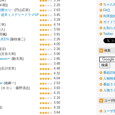
虎柊)
3.14
ちゃん
期))
2.20
覚醒せり~
(円山応挙)
2.63
FAQ
～超常ミステリードラマSP
3.45
利用規
3.29
ガイド
正幸)
4.74
お知ら
人)
3.55
Twitter
田楓)
3.91
EEN
(藤枝修二)
2.26
4.05
槻涼)
2.26
検索
(古谷斗和)
3.06
ason〜
(馳天馬)
2.85
3.48
(石川玄常)
4.48
番組詳
4.32
4.04
人物検
er
(南瞬一)
2.53
番組５
ル
(キヨシ・藤野清志)
3.93
人物５
4.15
2.16
ユーザ
3.50
)
4.18
ユーザ
3.64