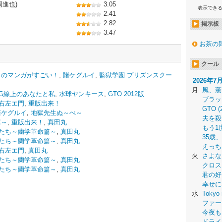
岡進也)
3.05
表示でき
2.41
2.82
掲示板
3.47
お茶の
クール
このマンガがすごい！
,
賭ケグルイ
,
監獄学園 プリズンスクー
2026年7
月
風、薫
G線上のあなたと私
,
水球ヤンキース
,
GTO 2012版
ブラッ
右左エ門
,
重版出来！
GTO (
賭ケグルイ
,
地獄先生ぬ～べ～
夫を殺
篇～
,
重版出来！
,
真田丸
もう1
たち～蘭学革命篇～
,
真田丸
35歳
たち～蘭学革命篇～
,
真田丸
えっち
右左エ門
,
真田丸
火
さよな
たち～蘭学革命篇～
,
真田丸
クロス
たち～蘭学革命篇～
,
真田丸
君の好
幸せに
水
Tokyo 
ファー
今夜も
ドライ