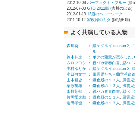
2012-10-08
パーフェクト・ブルー
(諸
2012-07-03
GTO 2012版
(吉川のぼる)
2012-01-13
13歳のハローワーク
2011-10-12
家政婦のミタ
(阿須田翔)
よく共演している人物
森川葵
：
賭ケグルイ season 2
,
ル
鈴木伸之
：
ボクの殺意が恋をした
,
ムロツヨシ
：
親バカ青春白書
,
忍べ！
中村ゆりか
：
賭ケグルイ season 2
,
小日向文世
：
風雲児たち～蘭学革命
山本耕史
：
鎌倉殿の１３人
,
風雲児
栗原英雄
：
鎌倉殿の１３人
,
風雲児
永野芽郁
：
親バカ青春白書
,
忍べ！
片岡愛之助
：
鎌倉殿の１３人
,
風雲児
迫田孝也
：
鎌倉殿の１３人
,
風雲児