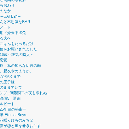
らおわり
のなか
～GATE24～
んと不思議なBAR
ノート
用ノ介天下御免
る夫へ
ごはんをたべるだけ
倫をお願いされました
16歳～狂気の隣人～
恋愛
欺 私の知らない彼の顔
、親友やめようか。
ツが乾くまで
の王子様
のままでいて
ンジ -伊藤潤二の夜も眠れぬ...
流儀5 夏編
ルビート
25年目の秘密ー
Eternal Boys-
花咲くけものみち２
雲が恋と嵐を巻きおこす