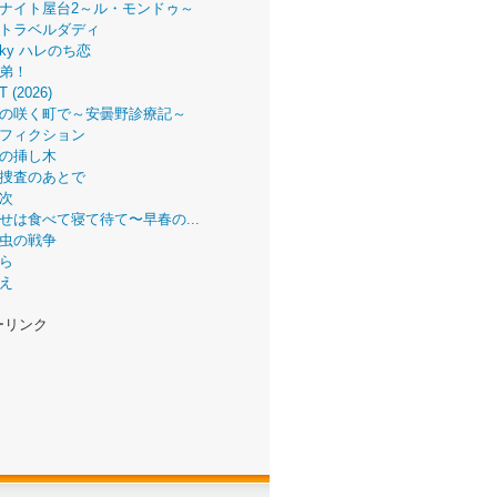
ナイト屋台2～ル・モンドゥ～
トラベルダディ
 Sky ハレのち恋
弟！
T (2026)
の咲く町で～安曇野診療記～
フィクション
の挿し木
捜査のあとで
次
せは食べて寝て待て〜早春の...
虫の戦争
ら
え
ーリンク