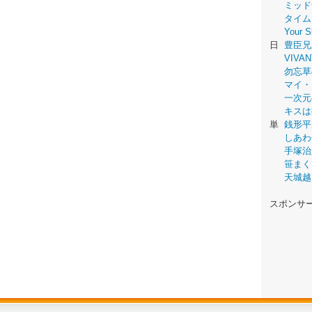
ミッド
タイム
Your
日
豊臣兄
VIVAN
勿忘草
マイ・
一次元
キスは
単
銭形平
しあわ
手塚治
笹まく
天城越
スポンサ