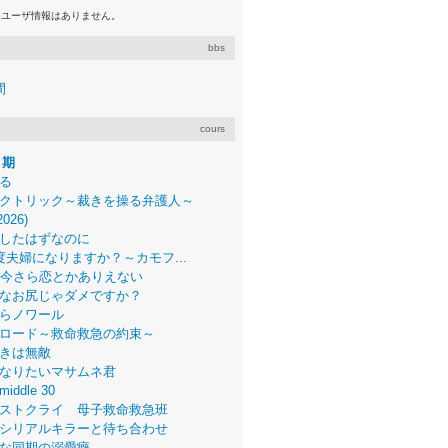
るユーザ情報はありません。
bbs
間
cours
月期
る
クトリック～裁きを操る弁護人～
2026)
したはずなのに
度夫婦になりますか？～カモフ...
、今さら恋とかありえない
なお尻じゃダメですか？
らノワール
ロード～救命救急の約束～
きは無敵
なりたいマサムネ君
middle 30
ストクライ 母子救命救急班
シリアルキラーと待ち合わせ
な同期の溺愛癖