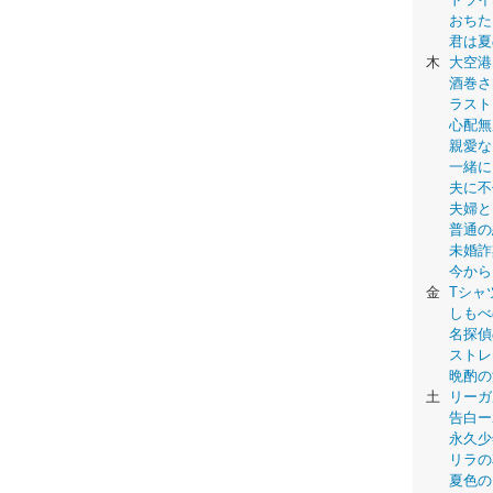
おちた
君は夏
木
大空港
酒巻さ
ラスト
心配無
親愛な
一緒に
夫に不
夫婦と
普通の
未婚詐
今から
金
Tシャ
しもべ
名探偵
ストレ
晩酌の
土
リーガ
告白ー
永久少年-
リラの
夏色の