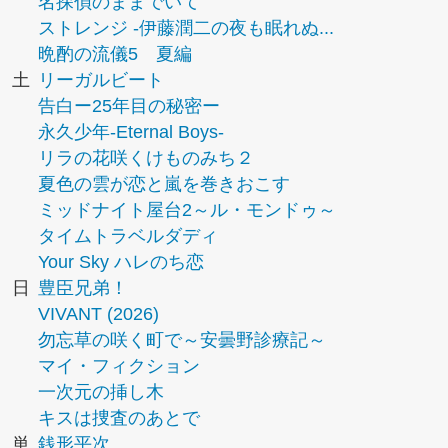
名探偵のままでいて
ストレンジ -伊藤潤二の夜も眠れぬ...
晩酌の流儀5 夏編
土
リーガルビート
告白ー25年目の秘密ー
永久少年-Eternal Boys-
リラの花咲くけものみち２
夏色の雲が恋と嵐を巻きおこす
ミッドナイト屋台2～ル・モンドゥ～
タイムトラベルダディ
Your Sky ハレのち恋
日
豊臣兄弟！
VIVANT (2026)
勿忘草の咲く町で～安曇野診療記～
マイ・フィクション
一次元の挿し木
キスは捜査のあとで
単
銭形平次