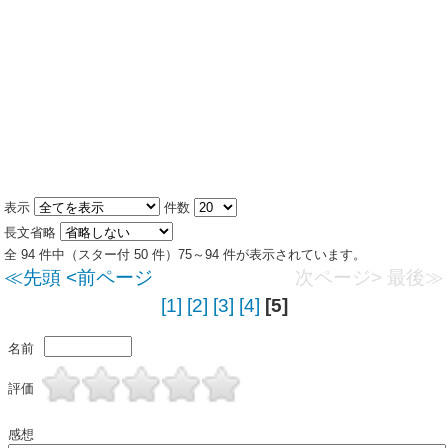
表示
件数
長文省略
全 94 件中（スター付 50 件）75～94 件が表示されています。
≪先頭
<前ページ
次ページ>
最後≫
[1]
[2]
[3]
[4]
[5]
名前
評価
感想