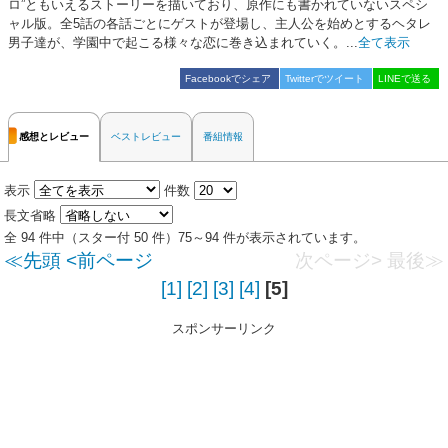
ロ”ともいえるストーリーを描いており、原作にも書かれていないスペシ
ャル版。全5話の各話ごとにゲストが登場し、主人公を始めとするヘタレ
男子達が、学園中で起こる様々な恋に巻き込まれていく。...
全て表示
Facebookでシェア
Twitterでツイート
LINEで送る
感想とレビュー
ベストレビュー
番組情報
表示
件数
長文省略
全 94 件中（スター付 50 件）75～94 件が表示されています。
≪先頭
<前ページ
次ページ>
最後≫
[1]
[2]
[3]
[4]
[5]
スポンサーリンク