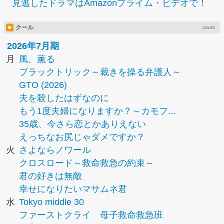
見逃したドラマはAmazonプライム・ビデオで！
クール
cours
2026年7月期
月
風、薫る
ブラックトリック～裁きを操る弁護人～
GTO (2026)
夫を殺したはずなのに
もう1度夫婦になりますか？～カモフ...
35歳、今さら恋とかありえない
えっちなお尻じゃダメですか？
火
さよならノワール
クロスロード～救命救急の約束～
君の好きは無敵
幸せになりたいマサムネ君
水
Tokyo middle 30
ファーストクライ 母子救命救急班