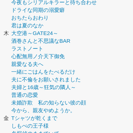
今夜もシリアルキラーと待ち合わせ
ドライな同期の溺愛癖
おちたらおわり
君は夏のなか
木
大空港～GATE24～
酒巻さんと不思議なBAR
ラストノート
心配無用ノ介天下御免
親愛なる夫へ
一緒にごはんをたべるだけ
夫に不倫をお願いされました
夫婦と16歳～狂気の隣人～
普通の恋愛
未婚詐欺 私の知らない彼の顔
今から、親友やめようか。
金
Tシャツが乾くまで
しもべの王子様