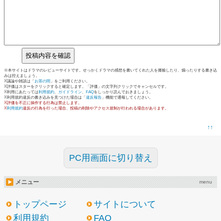
※本サイトはドラマのレビューサイトです。せっかくドラマの感想を書いてくれた人を揶揄したり、煽ったりする書き込
みは控えましょう。
※議論や雑談は「
お茶の間
」をご利用ください。
※評価はスターをクリックすると確定します。「評価」の文字列クリックでキャンセルです。
※利用にあたっては
利用規約
、
ガイドライン
、
FAQ
をしっかり読んでおきましょう。
※利用規約違反の書き込みを見つけた場合は「
違反報告
」機能で通報してください。
※評価を不正に操作する行為は禁止します。
※
利用規約
違反の行為を行った場合、投稿の削除やアクセス規制が行われる場合があります。
↑↑
PC用画面に切り替え
メニュー
menu
トップページ
サイトについて
利用規約
FAQ