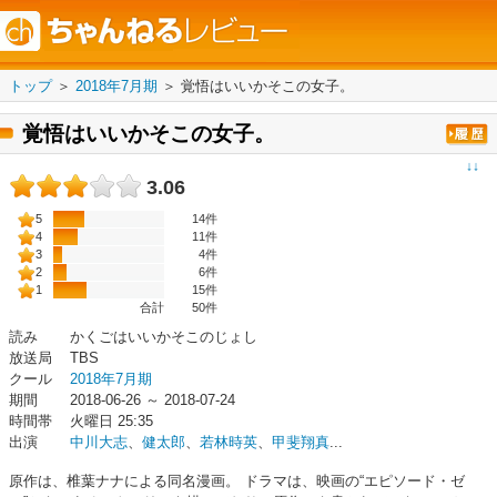
トップ
＞
2018年7月期
＞
覚悟はいいかそこの女子。
覚悟はいいかそこの女子。
↓↓
3.06
5
14件
4
11件
3
4件
2
6件
1
15件
合計
50
件
読み
かくごはいいかそこのじょし
放送局
TBS
クール
2018年7月期
期間
2018-06-26 ～ 2018-07-24
時間帯
火曜日 25:35
出演
中川大志
、
健太郎
、
若林時英
、
甲斐翔真
...
原作は、椎葉ナナによる同名漫画。 ドラマは、映画の“エピソード・ゼ