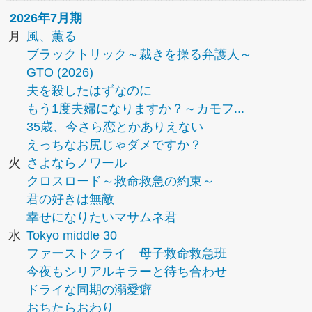
2026年7月期
月
風、薫る
ブラックトリック～裁きを操る弁護人～
GTO (2026)
夫を殺したはずなのに
もう1度夫婦になりますか？～カモフ...
35歳、今さら恋とかありえない
えっちなお尻じゃダメですか？
火
さよならノワール
クロスロード～救命救急の約束～
君の好きは無敵
幸せになりたいマサムネ君
水
Tokyo middle 30
ファーストクライ 母子救命救急班
今夜もシリアルキラーと待ち合わせ
ドライな同期の溺愛癖
おちたらおわり