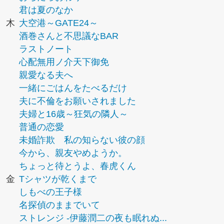
君は夏のなか
木
大空港～GATE24～
酒巻さんと不思議なBAR
ラストノート
心配無用ノ介天下御免
親愛なる夫へ
一緒にごはんをたべるだけ
夫に不倫をお願いされました
夫婦と16歳～狂気の隣人～
普通の恋愛
未婚詐欺 私の知らない彼の顔
今から、親友やめようか。
ちょっと待とうよ、春虎くん
金
Tシャツが乾くまで
しもべの王子様
名探偵のままでいて
ストレンジ -伊藤潤二の夜も眠れぬ...