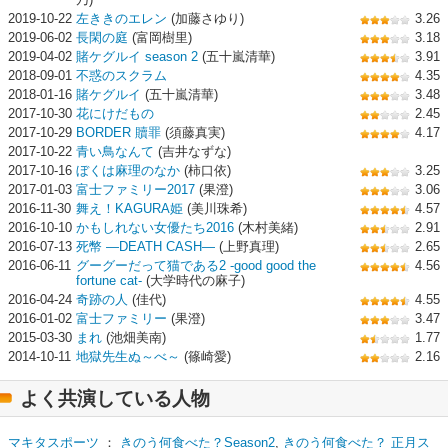
2019-10-22
左ききのエレン
(加藤さゆり)
3.26
2019-06-02
長閑の庭
(富岡樹里)
3.18
2019-04-02
賭ケグルイ season 2
(五十嵐清華)
3.91
2018-09-01
不惑のスクラム
4.35
2018-01-16
賭ケグルイ
(五十嵐清華)
3.48
2017-10-30
花にけだもの
2.45
2017-10-29
BORDER 贖罪
(須藤真実)
4.17
2017-10-22
青い鳥なんて
(吉井なずな)
2017-10-16
ぼくは麻理のなか
(柿口依)
3.25
2017-01-03
富士ファミリー2017
(果澄)
3.06
2016-11-30
舞え！KAGURA姫
(美川珠希)
4.57
2016-10-10
かもしれない女優たち2016
(木村美緒)
2.91
2016-07-13
死幣 ―DEATH CASH―
(上野真理)
2.65
2016-06-11
グーグーだって猫である2 -good good the
4.56
fortune cat-
(大学時代の麻子)
2016-04-24
奇跡の人
(佳代)
4.55
2016-01-02
富士ファミリー
(果澄)
3.47
2015-03-30
まれ
(池畑美南)
1.77
2014-10-11
地獄先生ぬ～べ～
(篠崎愛)
2.16
よく共演している人物
マキタスポーツ
：
きのう何食べた？Season2
,
きのう何食べた？ 正月ス