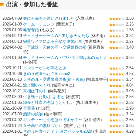
出演・参加した番組
2026-07-09
夫に不倫をお願いされました
(永野花恵)
3.50
2026-01-08
ゲーム・チェンジ
(葉室京子)
2.25
2026-01-06
略奪奪婚
(えみる)
1.58
2024-09-19
チェイサーゲームW2 美しき天女たち
(林冬雨)
3.84
2024-08-13
完璧ワイフによる完璧な復讐計画
(雨宮成美)
2.27
2024-04-02
（再放送）天使の耳〜交通警察の夜
(福原真智
3.40
子)
2024-01-08
チェイサーゲームW パワハラ上司は私の元カノ
3.86
(林冬雨)
2023-10-11
インターホンが鳴るとき
2.54
2023-10-06
きのう何食べた？Season2
4.57
2023-06-10
天使の耳～交通警察の夜(前・後編)
(福原真智子)
3.54
2023-04-21
波よ聞いてくれ
(城華マキエ)
4.04
2022-10-21
真相は耳の中
(向島花奈)
3.05
2022-08-09
生き残った6人によると
(村濱雫)
2.56
2022-01-05
部長と社畜の恋はもどかしい
(丸山真由美)
2.82
2021-10-09
言霊荘
(丸山栞)
2.98
2021-07-03
痴情の接吻
(柏木和華)
3.24
2020-04-02
ギルティ〜この恋は罪ですか？〜
(及川瑠衣)
2.65
2020-01-24
女子高生の無駄づかい
(鷺宮しおり)
3.85
2020-01-01
きのう何食べた？ 正月スペシャル2020
(小山志
4.29
乃)