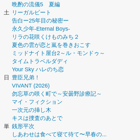
晩酌の流儀5 夏編
土
リーガルビート
告白ー25年目の秘密ー
永久少年-Eternal Boys-
リラの花咲くけものみち２
夏色の雲が恋と嵐を巻きおこす
ミッドナイト屋台2～ル・モンドゥ～
タイムトラベルダディ
Your Sky ハレのち恋
日
豊臣兄弟！
VIVANT (2026)
勿忘草の咲く町で～安曇野診療記～
マイ・フィクション
一次元の挿し木
キスは捜査のあとで
単
銭形平次
しあわせは食べて寝て待て〜早春の...