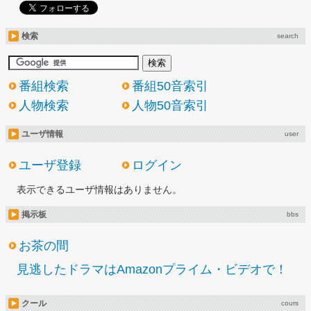
検索
search
番組検索
番組50音索引
人物検索
人物50音索引
ユーザ情報
user
ユーザ登録
ログイン
表示できるユーザ情報はありません。
掲示板
bbs
お茶の間
見逃したドラマはAmazonプライム・ビデオで！
クール
cours