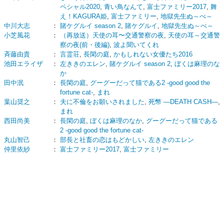
ペシャル2020
,
青い鳥なんて
,
富士ファミリー2017
,
舞
え！KAGURA姫
,
富士ファミリー
,
地獄先生ぬ～べ～
中川大志
：
賭ケグルイ season 2
,
賭ケグルイ
,
地獄先生ぬ～べ～
小芝風花
：
（再放送）天使の耳〜交通警察の夜
,
天使の耳～交通警
察の夜(前・後編)
,
波よ聞いてくれ
斉藤由貴
：
言霊荘
,
長閑の庭
,
かもしれない女優たち2016
池田エライザ
：
左ききのエレン
,
賭ケグルイ season 2
,
ぼくは麻理のな
か
田中泯
：
長閑の庭
,
グーグーだって猫である2 -good good the
fortune cat-
,
まれ
葉山奨之
：
夫に不倫をお願いされました
,
死幣 ―DEATH CASH―
,
まれ
西田尚美
：
長閑の庭
,
ぼくは麻理のなか
,
グーグーだって猫である
2 -good good the fortune cat-
丸山智己
：
部長と社畜の恋はもどかしい
,
左ききのエレン
仲里依紗
：
富士ファミリー2017
,
富士ファミリー