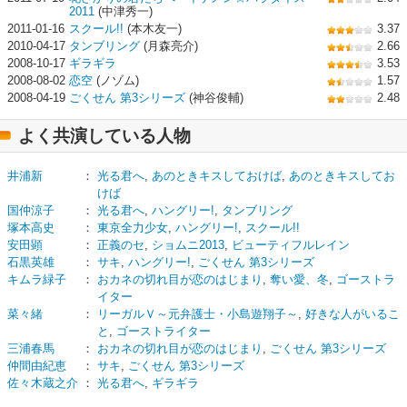
2011
(中津秀一)
2011-01-16
スクール!!
(本木友一)
3.37
2010-04-17
タンブリング
(月森亮介)
2.66
2008-10-17
ギラギラ
3.53
2008-08-02
恋空
(ノゾム)
1.57
2008-04-19
ごくせん 第3シリーズ
(神谷俊輔)
2.48
よく共演している人物
井浦新
：
光る君へ
,
あのときキスしておけば
,
あのときキスしてお
けば
国仲涼子
：
光る君へ
,
ハングリー!
,
タンブリング
塚本高史
：
東京全力少女
,
ハングリー!
,
スクール!!
安田顕
：
正義のセ
,
ショムニ2013
,
ビューティフルレイン
石黒英雄
：
サキ
,
ハングリー!
,
ごくせん 第3シリーズ
キムラ緑子
：
おカネの切れ目が恋のはじまり
,
奪い愛、冬
,
ゴーストラ
イター
菜々緒
：
リーガルＶ～元弁護士・小島遊翔子～
,
好きな人がいるこ
と
,
ゴーストライター
三浦春馬
：
おカネの切れ目が恋のはじまり
,
ごくせん 第3シリーズ
仲間由紀恵
：
サキ
,
ごくせん 第3シリーズ
佐々木蔵之介
：
光る君へ
,
ギラギラ