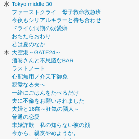
水
Tokyo middle 30
ファーストクライ 母子救命救急班
今夜もシリアルキラーと待ち合わせ
ドライな同期の溺愛癖
おちたらおわり
君は夏のなか
木
大空港～GATE24～
酒巻さんと不思議なBAR
ラストノート
心配無用ノ介天下御免
親愛なる夫へ
一緒にごはんをたべるだけ
夫に不倫をお願いされました
夫婦と16歳～狂気の隣人～
普通の恋愛
未婚詐欺 私の知らない彼の顔
今から、親友やめようか。