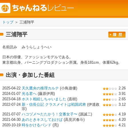
トップ
＞ 三浦翔平
三浦翔平
名前読み
みうらしょうへい
日本の俳優、ファッションモデルである。
東京都出身。バーニングプロダクション所属。身長181cm、体重62kg。
出演・参加した番組
2025-04-22
天久鷹央の推理カルテ
(小鳥遊優)
2.26
2024-01-07
光る君へ
(藤原伊周)
3.91
2023-04-18
ホスト相続しちゃいました
(直樹)
2.65
2022-07-24
新・信長公記 クラスメイトは戦国武将
(伊達政
3.12
宗)
2021-07-07
ハコヅメ〜たたかう！交番女子〜
(源誠二)
4.19
2021-04-30
あのときキスしておけば
(高見沢春斗)
4.20
2020-10-19
時をかけるバンド
(亮)
4.21