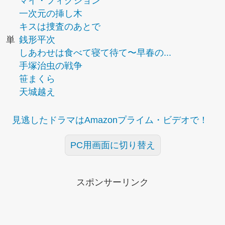
マイ・フィクション
一次元の挿し木
キスは捜査のあとで
単
銭形平次
しあわせは食べて寝て待て〜早春の...
手塚治虫の戦争
笹まくら
天城越え
見逃したドラマはAmazonプライム・ビデオで！
PC用画面に切り替え
スポンサーリンク