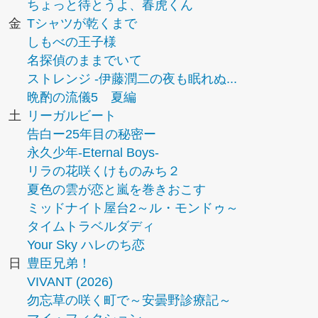
ちょっと待とうよ、春虎くん
金
Tシャツが乾くまで
しもべの王子様
名探偵のままでいて
ストレンジ -伊藤潤二の夜も眠れぬ...
晩酌の流儀5 夏編
土
リーガルビート
告白ー25年目の秘密ー
永久少年-Eternal Boys-
リラの花咲くけものみち２
夏色の雲が恋と嵐を巻きおこす
ミッドナイト屋台2～ル・モンドゥ～
タイムトラベルダディ
Your Sky ハレのち恋
日
豊臣兄弟！
VIVANT (2026)
勿忘草の咲く町で～安曇野診療記～