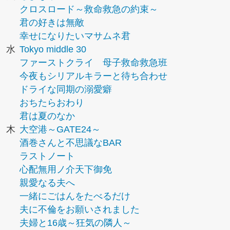
クロスロード～救命救急の約束～
君の好きは無敵
幸せになりたいマサムネ君
水
Tokyo middle 30
ファーストクライ 母子救命救急班
今夜もシリアルキラーと待ち合わせ
ドライな同期の溺愛癖
おちたらおわり
君は夏のなか
木
大空港～GATE24～
酒巻さんと不思議なBAR
ラストノート
心配無用ノ介天下御免
親愛なる夫へ
一緒にごはんをたべるだけ
夫に不倫をお願いされました
夫婦と16歳～狂気の隣人～