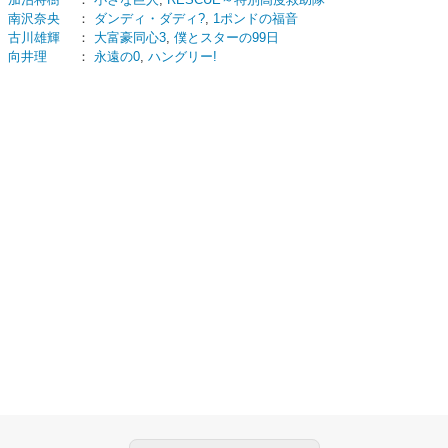
南沢奈央
：
ダンディ・ダディ?
,
1ポンドの福音
古川雄輝
：
大富豪同心3
,
僕とスターの99日
向井理
：
永遠の0
,
ハングリー!