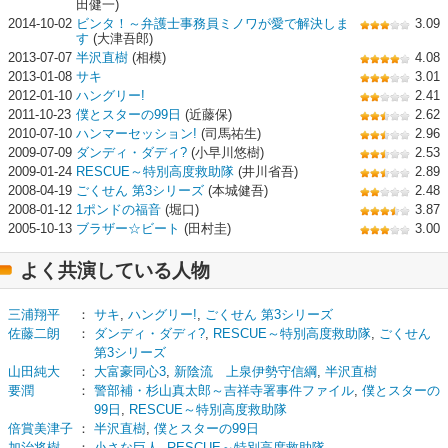
田健一)
2014-10-02
ビンタ！～弁護士事務員ミノワが愛で解決しま
3.09
す
(大津吾郎)
2013-07-07
半沢直樹
(相模)
4.08
2013-01-08
サキ
3.01
2012-01-10
ハングリー!
2.41
2011-10-23
僕とスターの99日
(近藤保)
2.62
2010-07-10
ハンマーセッション!
(司馬祐生)
2.96
2009-07-09
ダンディ・ダディ?
(小早川悠樹)
2.53
2009-01-24
RESCUE～特別高度救助隊
(井川省吾)
2.89
2008-04-19
ごくせん 第3シリーズ
(本城健吾)
2.48
2008-01-12
1ポンドの福音
(堀口)
3.87
2005-10-13
ブラザー☆ビート
(田村圭)
3.00
よく共演している人物
三浦翔平
：
サキ
,
ハングリー!
,
ごくせん 第3シリーズ
佐藤二朗
：
ダンディ・ダディ?
,
RESCUE～特別高度救助隊
,
ごくせん
第3シリーズ
山田純大
：
大富豪同心3
,
新陰流 上泉伊勢守信綱
,
半沢直樹
要潤
：
警部補・杉山真太郎～吉祥寺署事件ファイル
,
僕とスターの
99日
,
RESCUE～特別高度救助隊
倍賞美津子
：
半沢直樹
,
僕とスターの99日
加治将樹
：
小さな巨人
,
RESCUE～特別高度救助隊