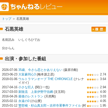
トップ
＞ 石黒英雄
石黒英雄
名前読み
いしぐろひでお
分からん
出演・参加した番組
2026-07-06
35歳、今さら恋とかありえない
(森原功毅)
2023-06-23
大富豪同心3
(梅本源之丞)
2.74
2018-01-06
ウルトラマンオーブ THE CHRONICLE
(クレナ
3.64
イガイ)
2017-04-16
小さな巨人
(関口一也)
2.94
2017-03-03
新陰流 上泉伊勢守信綱
(文五郎)
4.00
2016-04-26
最後のレストラン
(天然剛)
3.03
2015-02-11
永遠の0
(小山實)
4.05
2015-01-12
警部補・杉山真太郎～吉祥寺署事件ファイル
(村
1.95