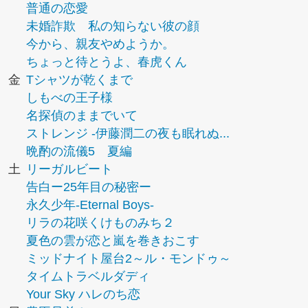
普通の恋愛
未婚詐欺 私の知らない彼の顔
今から、親友やめようか。
ちょっと待とうよ、春虎くん
金
Tシャツが乾くまで
しもべの王子様
名探偵のままでいて
ストレンジ -伊藤潤二の夜も眠れぬ...
晩酌の流儀5 夏編
土
リーガルビート
告白ー25年目の秘密ー
永久少年-Eternal Boys-
リラの花咲くけものみち２
夏色の雲が恋と嵐を巻きおこす
ミッドナイト屋台2～ル・モンドゥ～
タイムトラベルダディ
Your Sky ハレのち恋