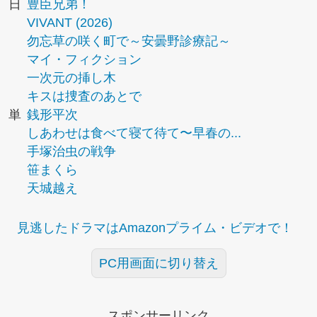
日
豊臣兄弟！
VIVANT (2026)
勿忘草の咲く町で～安曇野診療記～
マイ・フィクション
一次元の挿し木
キスは捜査のあとで
単
銭形平次
しあわせは食べて寝て待て〜早春の...
手塚治虫の戦争
笹まくら
天城越え
見逃したドラマはAmazonプライム・ビデオで！
PC用画面に切り替え
スポンサーリンク