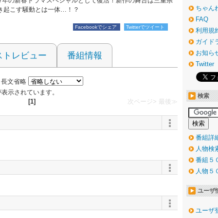
17年の新春ドラマスペシャルとして復活！新作の舞台は三重県
ちゃん
き起こす騒動とは一体…！？
FAQ
Facebookでシェア
Twitterでツイート
利用規
ガイド
お知ら
ストレビュー
番組情報
Twitter
長文省略
 件が表示されています。
検索
[1]
次ページ>
最後≫
番組詳
人物検
番組５
人物５
ユーザ
ユーザ