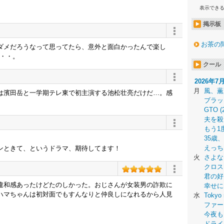
表示でき
掲示板
お茶の
ダメだろうなって思ってたら、意外と面白かったんで楽し
・・・。
クール
2026年7
月
風、薫
は濱田岳と一学期テレ東で初主演する池松壮亮だけだ…。感
ブラッ
GTO (
夫を殺
もう1
35歳
えっち
ンときて、というドラマ、期待してます！
火
さよな
クロス
君の好
違和感あったけどたのしかった。おじさんが女装男の詐欺に
幸せに
ハマちゃんは初対面でもすんなりと仲良しになれるから人見
水
Tokyo 
ファー
今夜も
ドライ