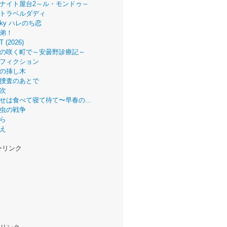
ナイト屋台2～ル・モンドゥ～
トラベルダディ
 Sky ハレのち恋
弟！
T (2026)
の咲く町で～安曇野診療記～
フィクション
の挿し木
捜査のあとで
次
せは食べて寝て待て〜早春の...
虫の戦争
ら
え
ーリンク