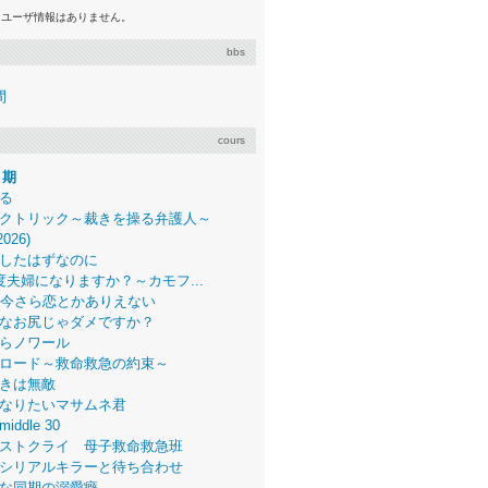
るユーザ情報はありません。
bbs
間
cours
月期
る
クトリック～裁きを操る弁護人～
2026)
したはずなのに
度夫婦になりますか？～カモフ...
、今さら恋とかありえない
なお尻じゃダメですか？
らノワール
ロード～救命救急の約束～
きは無敵
なりたいマサムネ君
middle 30
ストクライ 母子救命救急班
シリアルキラーと待ち合わせ
な同期の溺愛癖