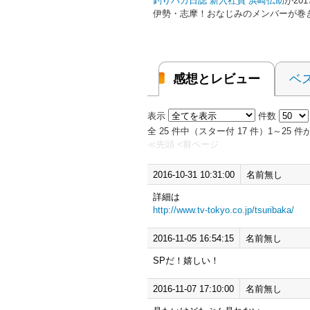
釣りバカ日誌 新入社員 浜崎伝助
が20
伊勢・志摩！おなじみのメンバーが巻
感想とレビュー
ベ
表示
件数
全 25 件中（スター付 17 件）1～25
≪先頭
<前ページ
2016-10-31 10:31:00
名前無し
詳細は
http://www.tv-tokyo.co.jp/tsuribaka/
2016-11-05 16:54:15
名前無し
SPだ！嬉しい！
2016-11-07 17:10:00
名前無し