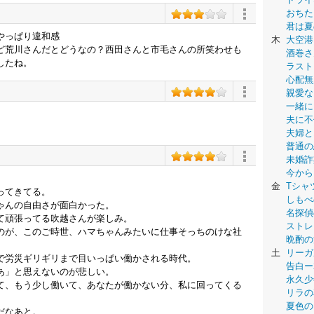
おちた
君は夏
やっぱり違和感
木
大空港
ど荒川さんだとどうなの？西田さんと市毛さんの所笑わせも
酒巻さ
したね。
ラスト
心配無
親愛な
一緒に
。
夫に不
夫婦と
普通の
未婚詐
今から
金
Tシャ
ってきてる。
しもべ
ゃんの自由さが面白かった。
名探偵
て頑張ってる吹越さんが楽しみ。
ストレ
のが、このご時世、ハマちゃんみたいに仕事そっちのけな社
晩酌の
土
リーガ
で労災ギリギリまで目いっぱい働かされる時代。
告白ー
あ」と思えないのが悲しい。
永久少年-
て、もう少し働いて、あなたが働かない分、私に回ってくる
リラの
夏色の
だなあと。