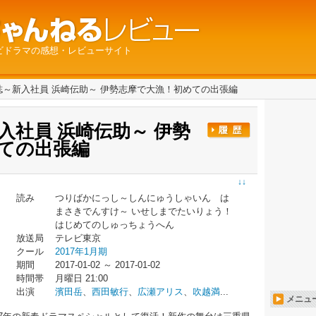
ビドラマの感想・レビューサイト
誌～新入社員 浜崎伝助～ 伊勢志摩で大漁！初めての出張編
入社員 浜崎伝助～ 伊勢
ての出張編
↓↓
読み
つりばかにっし～しんにゅうしゃいん は
まさきでんすけ～ いせしまでたいりょう！
はじめてのしゅっちょうへん
放送局
テレビ東京
クール
2017年1月期
期間
2017-01-02 ～ 2017-01-02
時間帯
月曜日 21:00
出演
濱田岳
、
西田敏行
、
広瀬アリス
、
吹越満
...
メニュ