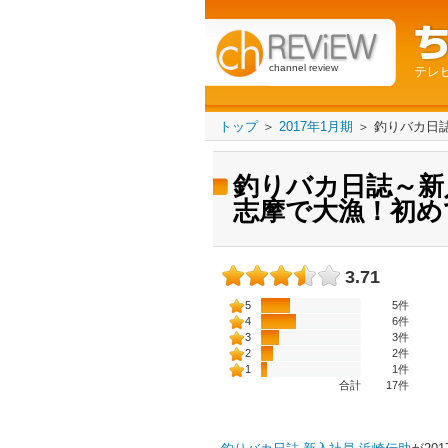
channel review
テレ
トップ
＞
2017年1月期
＞
釣りバカ日
釣りバカ日誌～新
志摩で大漁！初め
3.71
5
5件
4
6件
3
3件
2
2件
1
1件
合計
17
件