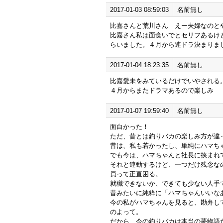
2017-01-03 08:59:03
名前無し
比嘉さんと荒川さん えー夫婦なのと
比嘉さん私は面食いでとセリフあるけ
らいました。４月から連ドラ決まりま
2017-01-04 18:23:35
名前無し
比嘉愛未をみているだけでいやされる
４月からまたドラマあるので楽しみ
2017-01-07 19:59:40
名前無し
面白かった！
ただ、昔とは釣りバカの楽しみ方が違
昔は、私も若かったし、単純にハマち
でも今は、ハマちゃんと社長に挟まれ
それと連動するけど、一つだけ残念な
員って正直困る。
就職できないか、できても少ない人手
昔みたいに純粋に「ハマちゃんいいな
今の私がハマちゃんを見ると、勘弁し
のよって。
だから、今の釣りバカは本当の夢物語