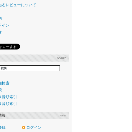
ねるレビューについて
約
ライン
せ
search
細検索
索
０音順索引
０音順索引
情報
user
登録
ログイン