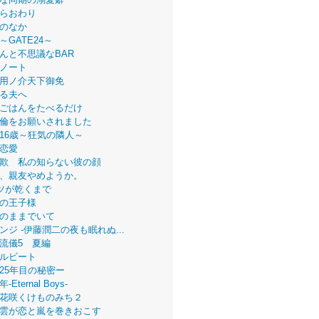
らおわり
のなか
～GATE24～
んと不思議なBAR
ノート
用ノ介天下御免
る夫へ
ごはんをたべるだけ
倫をお願いされました
16歳～狂気の隣人～
恋愛
欺 私の知らない彼の顔
、親友やめようか。
ツが乾くまで
の王子様
のままでいて
ンジ -伊藤潤二の夜も眠れぬ...
流儀5 夏編
ルビート
25年目の秘密ー
Eternal Boys-
花咲くけものみち２
雲が恋と嵐を巻きおこす