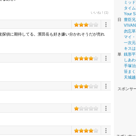
ミッド
タイム
いいね！(1)
Your
日
豊臣兄
VIVAN
勿忘草
覚探偵に期待してる。濱田岳も好き嫌い分かれそうだが売れ
マイ・
一次元
キスは
単
銭形平
しあわ
手塚治
笹まく
天城越
スポンサ