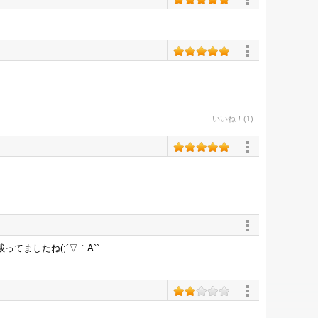
いいね！(1)
てましたね(;´▽｀A``