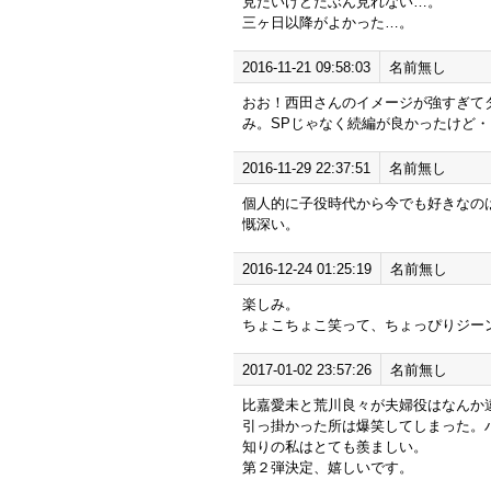
見たいけどたぶん見れない…。
三ヶ日以降がよかった…。
2016-11-21 09:58:03
名前無し
おお！西田さんのイメージが強すぎて
み。SPじゃなく続編が良かったけど
2016-11-29 22:37:51
名前無し
個人的に子役時代から今でも好きなの
慨深い。
2016-12-24 01:25:19
名前無し
楽しみ。
ちょこちょこ笑って、ちょっぴりジー
2017-01-02 23:57:26
名前無し
比嘉愛未と荒川良々が夫婦役はなんか
引っ掛かった所は爆笑してしまった。
知りの私はとても羨ましい。
第２弾決定、嬉しいです。