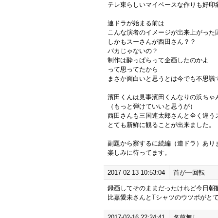
テレ東らしいマイペースな作りも好印
連ドラが始まる前は
こんな演者のイメージが出来上がった
しかもスーさんが西田さん？？
バカじゃないの？
制作は酔っぱらって企画したのかよ
って思ってたから
まさか面白いと思うとは今でも不思議
濱田くんは見事濱田くんなりの浜ちゃ
（もっと弾けていいと思うが）
西田さんも三国連太郎さんと全く違う
とても新鮮に観ることが出来ました。
副題から察するに続編（連ドラ）あり
楽しみに待ってます。
2017-02-13 10:53:04
首が一回転
録画してそのままだったけれど今日朝
比嘉愛未さんとTシャツのウツボがと
2017-02-16 22:24:41
名前無し