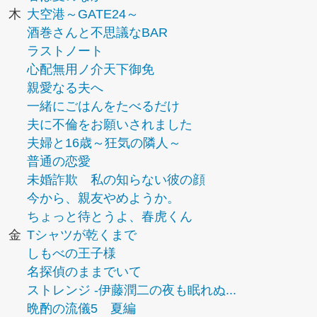
木
大空港～GATE24～
酒巻さんと不思議なBAR
ラストノート
心配無用ノ介天下御免
親愛なる夫へ
一緒にごはんをたべるだけ
夫に不倫をお願いされました
夫婦と16歳～狂気の隣人～
普通の恋愛
未婚詐欺 私の知らない彼の顔
今から、親友やめようか。
ちょっと待とうよ、春虎くん
金
Tシャツが乾くまで
しもべの王子様
名探偵のままでいて
ストレンジ -伊藤潤二の夜も眠れぬ...
晩酌の流儀5 夏編