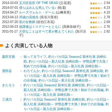
2014-10-03
玉川区役所 OF THE DEAD
(立花凛)
2.54
2014-07-01
僕らはみんな死んでいる♪
(暁凜)
4.23
2014-04-27
ルーズヴェルト・ゲーム
(山﨑美里)
4.10
2013-04-13
35歳の高校生
(長谷川里奈)
2.78
2012-07-20
黒の女教師
(佐伯江衣花)
2.69
2012-04-23
放課後はミステリーとともに
(高林奈緒子)
2.76
2011-01-17
大切なことはすべて君が教えてくれた
(加川涼
2.82
子)
よく共演している人物
森田甘路
：
知ってるワイフ
,
釣りバカ日誌 Season2 新米社員 浜崎伝
助
,
釣りバカ日誌～新入社員 浜崎伝助～ 伊勢志摩で大漁！
初めての出張編
,
釣りバカ日誌～新入社員 浜崎伝助～
濱田岳
：
わろてんか
,
釣りバカ日誌 Season2 新米社員 浜崎伝助
,
釣
りバカ日誌～新入社員 浜崎伝助～ 伊勢志摩で大漁！初めて
の出張編
,
釣りバカ日誌～新入社員 浜崎伝助～
きたろう
：
釣りバカ日誌 Season2 新米社員 浜崎伝助
,
釣りバカ日誌～
新入社員 浜崎伝助～ 伊勢志摩で大漁！初めての出張編
,
釣
りバカ日誌～新入社員 浜崎伝助～
三浦力
：
釣りバカ日誌 Season2 新米社員 浜崎伝助
,
釣りバカ日誌～
新入社員 浜崎伝助～ 伊勢志摩で大漁！初めての出張編
,
釣
りバカ日誌～新入社員 浜崎伝助～