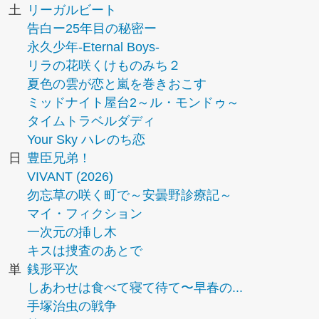
土
リーガルビート
告白ー25年目の秘密ー
永久少年-Eternal Boys-
リラの花咲くけものみち２
夏色の雲が恋と嵐を巻きおこす
ミッドナイト屋台2～ル・モンドゥ～
タイムトラベルダディ
Your Sky ハレのち恋
日
豊臣兄弟！
VIVANT (2026)
勿忘草の咲く町で～安曇野診療記～
マイ・フィクション
一次元の挿し木
キスは捜査のあとで
単
銭形平次
しあわせは食べて寝て待て〜早春の...
手塚治虫の戦争