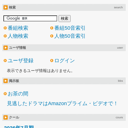
検索
search
番組検索
番組50音索引
人物検索
人物50音索引
ユーザ情報
user
ユーザ登録
ログイン
表示できるユーザ情報はありません。
掲示板
bbs
お茶の間
見逃したドラマはAmazonプライム・ビデオで！
クール
cours