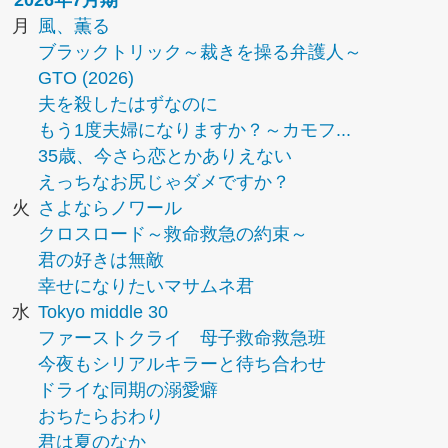
2026年7月期
月
風、薫る
ブラックトリック～裁きを操る弁護人～
GTO (2026)
夫を殺したはずなのに
もう1度夫婦になりますか？～カモフ...
35歳、今さら恋とかありえない
えっちなお尻じゃダメですか？
火
さよならノワール
クロスロード～救命救急の約束～
君の好きは無敵
幸せになりたいマサムネ君
水
Tokyo middle 30
ファーストクライ 母子救命救急班
今夜もシリアルキラーと待ち合わせ
ドライな同期の溺愛癖
おちたらおわり
君は夏のなか