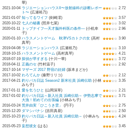
華)
2021-10-04
ラジエーションハウスII〜放射線科の診断レポー
2.72
ト〜
(広瀬裕乃)
2021-01-07
知ってるワイフ
(剣崎澪)
3.57
2020-10-22
七人の秘書
(照井七菜)
3.02
2020-01-11
トップナイフ―天才脳外科医の条件―
(小机幸
2.96
子)
2020-01-10
ハラスメントゲーム 秋津VSカトクの女
(高村
3.90
真琴)
2019-04-08
ラジエーションハウス
(広瀬裕乃)
3.10
2018-10-15
ハラスメントゲーム
(高村真琴)
4.21
2018-07-19
探偵が早すぎる
(十川一華)
3.72
2018-04-11
正義のセ
(竹村温子)
2.92
2017-10-14
マザーズ 2017 野宿の妊婦
(坂本まどか)
2017-10-02
わろてんか
(秦野リリコ)
2.12
2017-04-21
釣りバカ日誌 Season2 新米社員 浜崎伝助
(小林
3.35
みち子)
2017-01-11
愛を乞うひと
(山岡深草)
2.21
2017-01-02
釣りバカ日誌～新入社員 浜崎伝助～ 伊勢志摩で
3.71
大漁！初めての出張編
(小林みち子)
2016-03-24
荒井由実「ひこうき雲」
(円子)
2.75
2015-12-20
ダマシバナシ
(吉田真昼)
2.50
2015-10-23
釣りバカ日誌～新入社員 浜崎伝助～
(小林みち
4.24
子)
2015-05-23
妄想彼女
(はる)
3.45