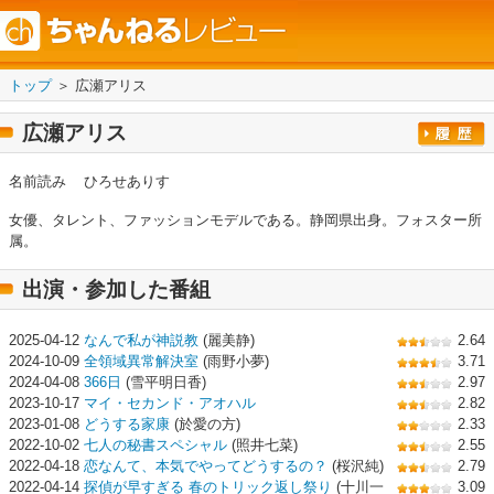
トップ
＞ 広瀬アリス
広瀬アリス
名前読み
ひろせありす
女優、タレント、ファッションモデルである。静岡県出身。フォスター所
属。
出演・参加した番組
2025-04-12
なんで私が神説教
(麗美静)
2.64
2024-10-09
全領域異常解決室
(雨野小夢)
3.71
2024-04-08
366日
(雪平明日香)
2.97
2023-10-17
マイ・セカンド・アオハル
2.82
2023-01-08
どうする家康
(於愛の方)
2.33
2022-10-02
七人の秘書スペシャル
(照井七菜)
2.55
2022-04-18
恋なんて、本気でやってどうするの？
(桜沢純)
2.79
2022-04-14
探偵が早すぎる 春のトリック返し祭り
(十川一
3.09