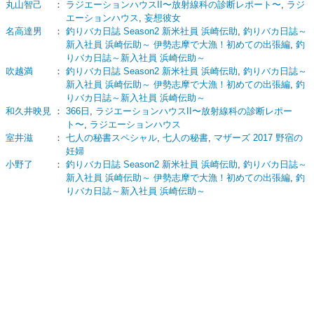
丸山智己
：
ラジエーションハウスII〜放射線科の診断レポート〜
,
ラジ
エーションハウス
,
妄想彼女
名高達男
：
釣りバカ日誌 Season2 新米社員 浜崎伝助
,
釣りバカ日誌～
新入社員 浜崎伝助～ 伊勢志摩で大漁！初めての出張編
,
釣
りバカ日誌～新入社員 浜崎伝助～
吹越満
：
釣りバカ日誌 Season2 新米社員 浜崎伝助
,
釣りバカ日誌～
新入社員 浜崎伝助～ 伊勢志摩で大漁！初めての出張編
,
釣
りバカ日誌～新入社員 浜崎伝助～
和久井映見
：
366日
,
ラジエーションハウスII〜放射線科の診断レポー
ト〜
,
ラジエーションハウス
室井滋
：
七人の秘書スペシャル
,
七人の秘書
,
マザーズ 2017 野宿の
妊婦
小野了
：
釣りバカ日誌 Season2 新米社員 浜崎伝助
,
釣りバカ日誌～
新入社員 浜崎伝助～ 伊勢志摩で大漁！初めての出張編
,
釣
りバカ日誌～新入社員 浜崎伝助～