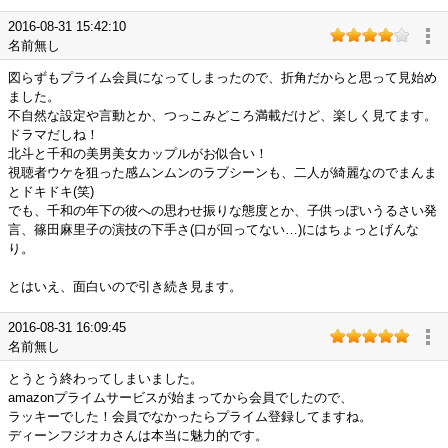
2016-08-31 15:42:10
名前無し
図らずもプライム会員になってしまったので、折角だからと思って見始め
ました。
不自然な設定や言動とか、つっこみどころ満載だけど、楽しく見てます。
ドラマだしね！
北斗と千和の美男美女カップルがお似合い！
視聴者ウケを狙った感ムンムンのラブシーンも、二人が綺麗なのでまんま
とドキドキ(笑)
でも、千和の年下の彼への思わせ振りな態度とか、子供っぽいうるさい発
言、篠田麻里子の演技の下手さ(口が回ってない…)にはちょっとげんな
り。
とはいえ、面白いので引き続き見ます。
2016-08-31 16:09:45
名前無し
とうとう終わってしまいました。
amazonプライムサービスが始まってから会員でしたので、
ラッキーでした！会員でなかったらプライム登録してますね。
ディーンフジオカさんは本当に魅力的です。