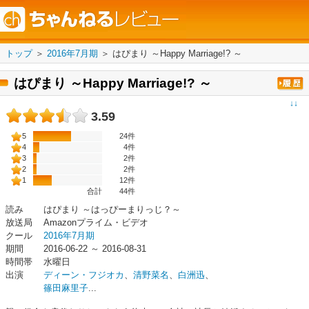
トップ
＞
2016年7月期
＞
はぴまり ～Happy Marriage!? ～
はぴまり ～Happy Marriage!? ～
↓↓
3.59
5
24件
4
4件
3
2件
2
2件
1
12件
合計
44
件
読み
はぴまり ～はっぴーまりっじ？～
放送局
Amazonプライム・ビデオ
クール
2016年7月期
期間
2016-06-22 ～ 2016-08-31
時間帯
水曜日
出演
ディーン・フジオカ
、
清野菜名
、
白洲迅
、
篠田麻里子
...