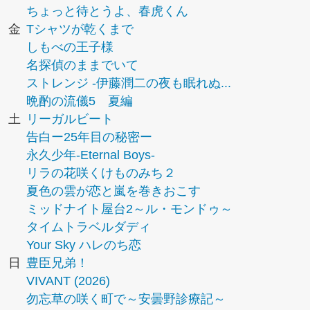
ちょっと待とうよ、春虎くん
金
Tシャツが乾くまで
しもべの王子様
名探偵のままでいて
ストレンジ -伊藤潤二の夜も眠れぬ...
晩酌の流儀5 夏編
土
リーガルビート
告白ー25年目の秘密ー
永久少年-Eternal Boys-
リラの花咲くけものみち２
夏色の雲が恋と嵐を巻きおこす
ミッドナイト屋台2～ル・モンドゥ～
タイムトラベルダディ
Your Sky ハレのち恋
日
豊臣兄弟！
VIVANT (2026)
勿忘草の咲く町で～安曇野診療記～