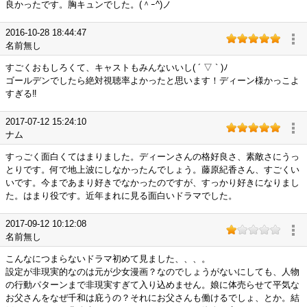
良かったです。胸キュンでした。(＾ｰ^)ノ
2016-10-28 18:44:47
名前無し
すごくおもしろくて、キャストもみんないいし( ´ ▽ ` )ﾉ
ゴールデンでしたら絶対視聴率よかったと思います！ディーン様かっこよ
すぎる‼︎
2017-07-12 15:24:10
ナム
すっごく面白くてはまりました。ディーンさんの格好良さ、素敵さにうっ
とりです。何で地上波にしなかったんでしょう。藤原紀香さん、すごくい
いです。今まであまり好きでなかったのですが、すっかり好きになりまし
た。はまり役です。近年まれに見る面白いドラマでした。
2017-09-12 10:12:08
名前無し
こんなにつまらないドラマ初めて見ました、、、。
設定が非現実的なのは元が少女漫画？なのでしょうがないにしても、人物
の行動パターンまで非現実すぎて入り込めません。娘に体売らせて平気な
お父さんをなぜ千和は庇うの？それにお父さんも働けるでしょ、とか。結