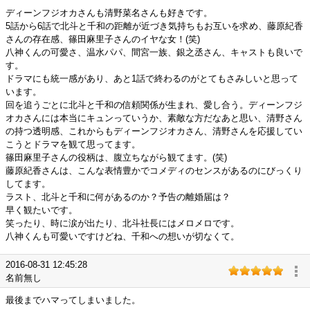
ディーンフジオカさんも清野菜名さんも好きです。
5話から6話で北斗と千和の距離が近づき気持ちもお互いを求め、藤原紀香
さんの存在感、篠田麻里子さんのイヤな女！(笑)
八神くんの可愛さ、温水パパ、間宮一族、銀之丞さん、キャストも良いで
す。
ドラマにも統一感があり、あと1話で終わるのがとてもさみしいと思って
います。
回を追うごとに北斗と千和の信頼関係が生まれ、愛し合う。ディーンフジ
オカさんには本当にキュンっていうか、素敵な方だなあと思い、清野さん
の持つ透明感、これからもディーンフジオカさん、清野さんを応援してい
こうとドラマを観て思ってます。
篠田麻里子さんの役柄は、腹立ちながら観てます。(笑)
藤原紀香さんは、こんな表情豊かでコメディのセンスがあるのにびっくり
してます。
ラスト、北斗と千和に何があるのか？予告の離婚届は？
早く観たいです。
笑ったり、時に涙が出たり、北斗社長にはメロメロです。
八神くんも可愛いですけどね、千和への想いが切なくて。
2016-08-31 12:45:28
名前無し
最後までハマってしまいました。