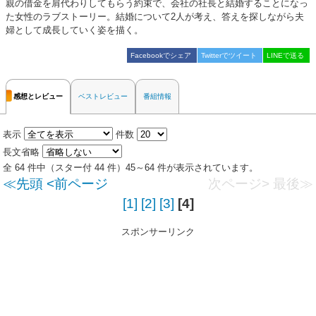
親の借金を肩代わりしてもらう約束で、会社の社長と結婚することになっ
た女性のラブストーリー。結婚について2人が考え、答えを探しながら夫
婦として成長していく姿を描く。
Facebookでシェア
Twitterでツイート
LINEで送る
感想とレビュー
ベストレビュー
番組情報
表示
件数
長文省略
全 64 件中（スター付 44 件）45～64 件が表示されています。
≪先頭
<前ページ
次ページ>
最後≫
[1]
[2]
[3]
[4]
スポンサーリンク