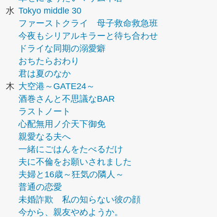
水
Tokyo middle 30
ファーストクライ 母子救命救急班
今夜もシリアルキラーと待ち合わせ
ドライな同期の溺愛癖
おちたらおわり
君は夏のなか
木
大空港～GATE24～
酒巻さんと不思議なBAR
ラストノート
心配無用ノ介天下御免
親愛なる夫へ
一緒にごはんをたべるだけ
夫に不倫をお願いされました
夫婦と16歳～狂気の隣人～
普通の恋愛
未婚詐欺 私の知らない彼の顔
今から、親友やめようか。