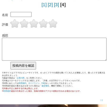
[1]
[2]
[3]
[4]
名前
評価
感想
※本サイトはドラマのレビューサイトです。せっかくドラマの感想を書いてくれた人を揶揄したり、煽ったりする書き込
みは控えましょう。
※議論や雑談は「
お茶の間
」をご利用ください。
※評価はスターをクリックすると確定します。「評価」の文字列クリックでキャンセルです。
※利用にあたっては
利用規約
、
ガイドライン
、
FAQ
をしっかり読んでおきましょう。
※利用規約違反の書き込みを見つけた場合は「
違反報告
」機能で通報してください。
※評価を不正に操作する行為は禁止します。
※
利用規約
違反の行為を行った場合、投稿の削除やアクセス規制が行われる場合があります。
↑↑