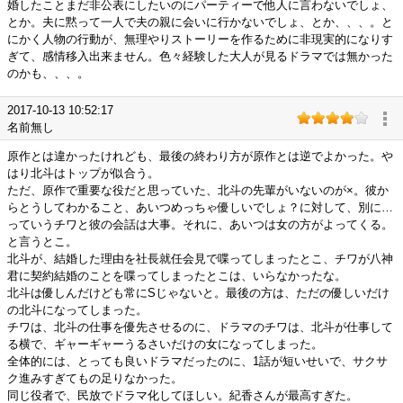
婚したことまだ非公表にしたいのにパーティーで他人に言わないでしょ、
とか。夫に黙って一人で夫の親に会いに行かないでしょ、とか、、、。と
にかく人物の行動が、無理やりストーリーを作るために非現実的になりす
ぎて、感情移入出来ません。色々経験した大人が見るドラマでは無かった
のかも、、、。
2017-10-13 10:52:17
名前無し
原作とは違かったけれども、最後の終わり方が原作とは逆でよかった。や
はり北斗はトップが似合う。
ただ、原作で重要な役だと思っていた、北斗の先輩がいないのが×。彼か
らとうしてわかること、あいつめっちゃ優しいでしょ？に対して、別に…
っていうチワと彼の会話は大事。それに、あいつは女の方がよってくる。
と言うとこ。
北斗が、結婚した理由を社長就任会見で喋ってしまったとこ、チワが八神
君に契約結婚のことを喋ってしまったとこは、いらなかったな。
北斗は優しんだけども常にSじゃないと。最後の方は、ただの優しいだけ
の北斗になってしまった。
チワは、北斗の仕事を優先させるのに、ドラマのチワは、北斗が仕事して
る横で、ギャーギャーうるさいだけの女になってしまった。
全体的には、とっても良いドラマだったのに、1話が短いせいで、サクサ
ク進みすぎてもの足りなかった。
同じ役者で、民放でドラマ化してほしい。紀香さんが最高すぎた。