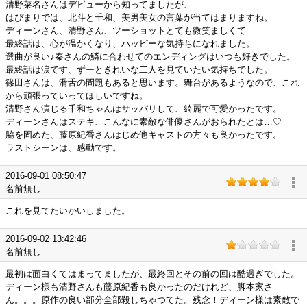
清野菜名さんはデビューから知ってましたが、
はぴまりでは、北斗と千和、美男美女の言葉が当てはまりますね。
ディーンさん、清野さん、ツーショットとても微笑ましくて
最終話は、心が温かくなり、ハッピーな気持ちになれました。
選曲が良い♪秦さんの鱗に合わせてのエンディングはいつも好きでした。
最終話は涙です、ずーときれいな二人を見ていたい気持ちでした。
篠田さんは、滑舌の問題もあると思います。舞台があるようなので、これ
から頑張っていってほしいですね。
清野さん演じる千和ちゃんはサッパリして、綺麗で可愛かったです。
ディーンさんはステキ、こんなに素敵な俳優さんがおられたとは…♡
脇を固めた、藤原紀香さんはじめ他キャストの方々も良かったです。
ラストシーンは、感動です。
2016-09-01 08:50:47
名前無し
これを見てたいかいしました。
2016-09-02 13:42:46
名前無し
最初は面白くてはまってましたが、最終回とその前の回は酷過ぎでした。
ディーン様も清野さんも藤原紀香も良かったのだけれど、脚本家さ
ん。。。原作の良い部分全部殺しちゃつてた。残念！ディーン様は素敵で