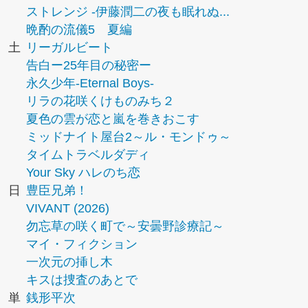
ストレンジ -伊藤潤二の夜も眠れぬ...
晩酌の流儀5 夏編
土
リーガルビート
告白ー25年目の秘密ー
永久少年-Eternal Boys-
リラの花咲くけものみち２
夏色の雲が恋と嵐を巻きおこす
ミッドナイト屋台2～ル・モンドゥ～
タイムトラベルダディ
Your Sky ハレのち恋
日
豊臣兄弟！
VIVANT (2026)
勿忘草の咲く町で～安曇野診療記～
マイ・フィクション
一次元の挿し木
キスは捜査のあとで
単
銭形平次