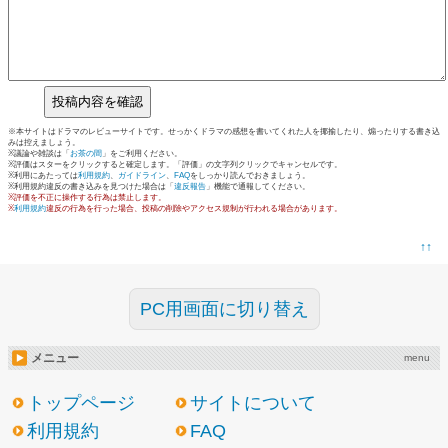
※本サイトはドラマのレビューサイトです。せっかくドラマの感想を書いてくれた人を揶揄したり、煽ったりする書き込
みは控えましょう。
※議論や雑談は「
お茶の間
」をご利用ください。
※評価はスターをクリックすると確定します。「評価」の文字列クリックでキャンセルです。
※利用にあたっては
利用規約
、
ガイドライン
、
FAQ
をしっかり読んでおきましょう。
※利用規約違反の書き込みを見つけた場合は「
違反報告
」機能で通報してください。
※評価を不正に操作する行為は禁止します。
※
利用規約
違反の行為を行った場合、投稿の削除やアクセス規制が行われる場合があります。
↑↑
PC用画面に切り替え
メニュー
menu
トップページ
サイトについて
利用規約
FAQ