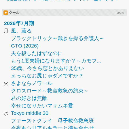
クール
cours
2026年7月期
月
風、薫る
ブラックトリック～裁きを操る弁護人～
GTO (2026)
夫を殺したはずなのに
もう1度夫婦になりますか？～カモフ...
35歳、今さら恋とかありえない
えっちなお尻じゃダメですか？
火
さよならノワール
クロスロード～救命救急の約束～
君の好きは無敵
幸せになりたいマサムネ君
水
Tokyo middle 30
ファーストクライ 母子救命救急班
今夜もシリアルキラーと待ち合わせ