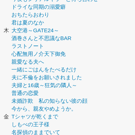
ドライな同期の溺愛癖
おちたらおわり
君は夏のなか
木
大空港～GATE24～
酒巻さんと不思議なBAR
ラストノート
心配無用ノ介天下御免
親愛なる夫へ
一緒にごはんをたべるだけ
夫に不倫をお願いされました
夫婦と16歳～狂気の隣人～
普通の恋愛
未婚詐欺 私の知らない彼の顔
今から、親友やめようか。
金
Tシャツが乾くまで
しもべの王子様
名探偵のままでいて