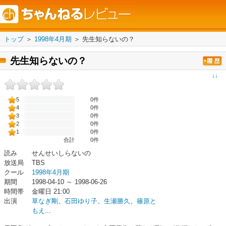
トップ
＞
1998年4月期
＞
先生知らないの？
先生知らないの？
↓↓
5
0件
4
0件
3
0件
2
0件
1
0件
合計
0
件
読み
せんせいしらないの
放送局
TBS
クール
1998年4月期
期間
1998-04-10 ～ 1998-06-26
時間帯
金曜日 21:00
出演
草なぎ剛
、
石田ゆり子
、
生瀬勝久
、
篠原と
もえ
...