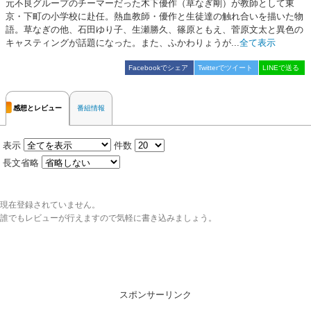
元不良グループのチーマーだった木下優作（草なぎ剛）が教師として東
京・下町の小学校に赴任。熱血教師・優作と生徒達の触れ合いを描いた物
語。草なぎの他、石田ゆり子、生瀬勝久、篠原ともえ、菅原文太と異色の
キャスティングが話題になった。また、ふかわりょうが...
全て表示
Facebookでシェア
Twitterでツイート
LINEで送る
感想とレビュー
番組情報
表示
件数
長文省略
現在登録されていません。
誰でもレビューが行えますので気軽に書き込みましょう。
スポンサーリンク