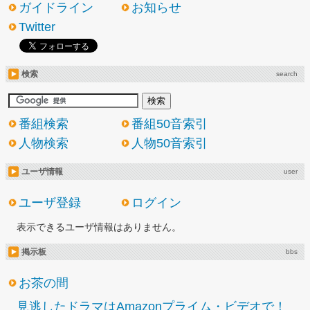
ガイドライン
お知らせ
Twitter
検索
search
番組検索
番組50音索引
人物検索
人物50音索引
ユーザ情報
user
ユーザ登録
ログイン
表示できるユーザ情報はありません。
掲示板
bbs
お茶の間
見逃したドラマはAmazonプライム・ビデオで！