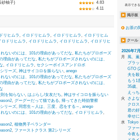
浜砂柚子)
4.83
表示でき
4.11
掲示板
お茶の
ドリヒムラ
,
イロドリヒムラ
,
イロドリヒムラ
,
イロドリヒム
クール
イロドリヒムラ
,
イロドリヒムラ
,
イロドリヒムラ
,
イロドリヒ
2026年7
れないのには、101の理由があってだな
,
私たちがプロポーズ
月
風、薫
1の理由があってだな
,
私たちがプロポーズされないのには、
ブラッ
な
,
イロドリヒムラ
,
セクシーボイスアンドロボ
GTO (
2シリーズ
,
神はサイコロを振らない
,
anego
夫を殺
れないのには、101の理由があってだな
,
私たちがプロポーズ
もう1
1の理由があってだな
,
私たちがプロポーズされないのには、
35歳
な
えっち
校則を知らない
,
はぶらし/女友だち
,
神はサイコロを振らない
火
さよな
son2
,
グーグーだって猫である
,
帰ってきた時効警察
クロス
2シリーズ
,
同窓生～人は、三度、恋をする～
,
anego
君の好
れないのには、101の理由があってだな
,
イロドリヒムラ
,
幸せに
水
Tokyo 
son2
,
植物男子ベランダー
ファー
son2
,
ファーストクラス 第2シリーズ
今夜も
ドライ