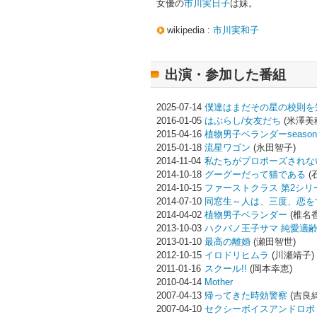
女優の
市川実日子
は妹。
wikipedia :
市川実和子
出演・参加した番組
2025-07-14
僕達はまだその星の校則を
2016-01-05
はぶらし/女友だち
(米澤美
2015-04-16
植物男子ベランダーseason
2015-01-18
流星ワゴン
(永田智子)
2014-11-04
私たちがプロポーズされな
2014-10-18
グーグーだって猫である
(
2014-10-15
ファーストクラス 第2シリ
2014-07-10
同窓生～人は、三度、恋を
2014-04-02
植物男子ベランダー
(椎名香
2013-10-03
ハクバノ王子サマ 純愛適
2013-01-10
最高の離婚
(瀬田智世)
2012-10-15
イロドリヒムラ
(川瀬靖子)
2011-01-16
スクール!!
(岡本幸恵)
2010-04-14
Mother
2007-04-13
帰ってきた時効警察
(吉良
2007-04-10
セクシーボイスアンドロボ