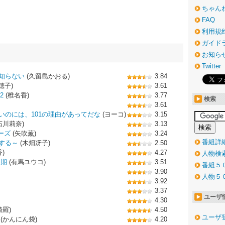
ちゃん
FAQ
利用規
ガイド
お知ら
Twitter
知らない
(久留島かおる)
3.84
穂子)
3.61
2
(椎名香)
3.77
検索
3.61
いのには、101の理由があってだな
(ヨーコ)
3.15
石川莉奈)
3.13
ーズ
(矢吹薫)
3.24
番組詳
する～
(木畑冴子)
2.50
)
4.27
人物検
齢期
(有馬ユウコ)
3.51
番組５
3.90
人物５
3.92
3.37
ユーザ
4.30
綺羅)
4.50
ユーザ
(かんにん袋)
4.20