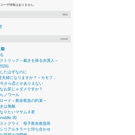
るユーザ情報はありません。
bbs
間
cours
月期
る
クトリック～裁きを操る弁護人～
2026)
したはずなのに
度夫婦になりますか？～カモフ...
、今さら恋とかありえない
なお尻じゃダメですか？
らノワール
ロード～救命救急の約束～
きは無敵
なりたいマサムネ君
middle 30
ストクライ 母子救命救急班
シリアルキラーと待ち合わせ
な同期の溺愛癖