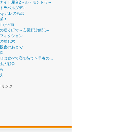
ナイト屋台2～ル・モンドゥ～
トラベルダディ
 Sky ハレのち恋
弟！
T (2026)
の咲く町で～安曇野診療記～
フィクション
の挿し木
捜査のあとで
次
せは食べて寝て待て〜早春の...
虫の戦争
ら
え
ーリンク