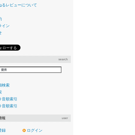
ねるレビューについて
約
ライン
せ
search
細検索
索
０音順索引
０音順索引
情報
user
登録
ログイン