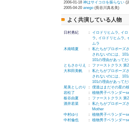
2006-01-18
神はサイコロを振らない
(
2005-04-20
anego
(長谷川真名美)
よく共演している人物
日村勇紀
：
イロドリヒムラ
,
イロ
ラ
,
イロドリヒムラ
,
ムラ
木南晴夏
：
私たちがプロポーズさ
されないのには、10
101の理由があってだ
ともさかりえ
：
ファーストクラス 第
大和田美帆
：
私たちがプロポーズさ
されないのには、10
101の理由があってだ
尾美としのり
：
僕達はまだその星の
岩松了
：
植物男子ベランダーsea
板谷由夏
：
ファーストクラス 第
酒井若菜
：
私たちがプロポーズさ
Mother
中村ゆり
：
植物男子ベランダーsea
中村倫也
：
植物男子ベランダーsea