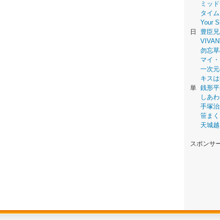
ミッド
タイム
Your
日
豊臣兄
VIVAN
勿忘草
マイ・
一次元
キスは
単
銭形平
しあわ
手塚治
笹まく
天城越
スポンサ