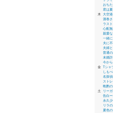
おちた
君は夏
木
大空港
酒巻さ
ラスト
心配無
親愛な
一緒に
夫に不
夫婦と
普通の
未婚詐
今から
金
Tシャ
しもべ
名探偵
ストレ
晩酌の
土
リーガ
告白ー
永久少年-
リラの
夏色の