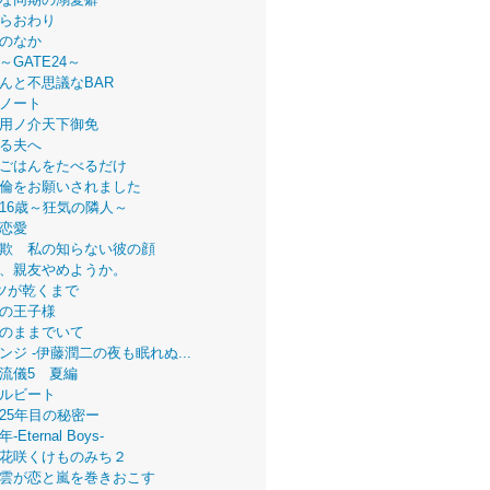
らおわり
のなか
～GATE24～
んと不思議なBAR
ノート
用ノ介天下御免
る夫へ
ごはんをたべるだけ
倫をお願いされました
16歳～狂気の隣人～
恋愛
欺 私の知らない彼の顔
、親友やめようか。
ツが乾くまで
の王子様
のままでいて
ンジ -伊藤潤二の夜も眠れぬ...
流儀5 夏編
ルビート
25年目の秘密ー
Eternal Boys-
花咲くけものみち２
雲が恋と嵐を巻きおこす