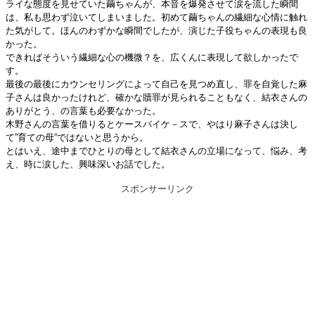
ライな態度を見せていた繭ちゃんが、本音を爆発させて涙を流した瞬間
は、私も思わず泣いてしまいました。初めて繭ちゃんの繊細な心情に触れ
た気がして。ほんのわずかな瞬間でしたが、演じた子役ちゃんの表現も良
かった。
できればそういう繊細な心の機微？を、広くんに表現して欲しかったで
す。
最後の最後にカウンセリングによって自己を見つめ直し、罪を自覚した麻
子さんは良かったけれど、確かな贖罪が見られることもなく、結衣さんの
ありがとう、の言葉も必要なかった。
木野さんの言葉を借りるとケースバイケ－スで、やはり麻子さんは決し
て”育ての母”ではないと思うから。
とはいえ、途中までひとりの母として結衣さんの立場になって、悩み、考
え、時に涙した、興味深いお話でした。
スポンサーリンク