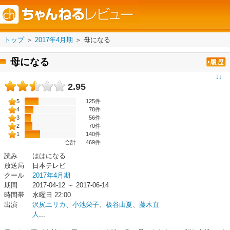
トップ
＞
2017年4月期
＞
母になる
母になる
↓↓
2.95
5
125件
4
78件
3
56件
2
70件
1
140件
合計
469
件
読み
ははになる
放送局
日本テレビ
クール
2017年4月期
期間
2017-04-12 ～ 2017-06-14
時間帯
水曜日 22:00
出演
沢尻エリカ
、
小池栄子
、
板谷由夏
、
藤木直
人
...