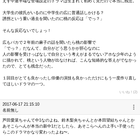
えず中途半端な登場設定のドラマは生まれて初めて見たので本当に残念。
大学生の彼氏がいるのに中学生の広に普通話しかける？
誘拐という重い過去を聞いたのに桃の反応は「でっ？」
そんな反応ないでしょっ！
広もバカで２年前の麻子の話を聞いたら桃の影響で
「でっ？」だなんて、自分がどう思うかが肝心なのに
人の影響を受けっぱなしで自分という考えがまるでないアホな少年のよう
に描かれて、桃という人物が出なければ、こんな短絡的な答えがでなかっ
たので、とても残念だった。
１回目がとても良かったし俳優の演技も良かっただけにもう一度作り直し
てほしいドラマの一つ。
いいね！(2)
2017-06-17 21:15:10
名前無し
芦田愛菜ちゃんて中1なのよね。鈴木梨央ちゃんとか本田望結ちゃんとか
あそこらへんが本当の新中1だとしたら、あそこらへんの上手い子使った
らこのドラマかなり変わったよね〜。