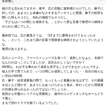
名前無し
他の方も言われてますが、後半、広の言動に違和感だらけでした。麻子に
対しての、あまりにも未練がなさすぎるアッサリした態度。麻子の犯罪を
聞いた時もそうだし、別れの場面でもそうだし。
「子どもはいつの間にか成長する。」とかいう変な言葉で無理やり納得さ
せられた感じでした。
最終回では、広の素直さ？は、「3才までに愛情をかけてもらったか
ら。」という、これまた謎の言葉で視聴者を納得させようとしていたよう
な。
無理がありますよ。
広のシューズと、ファーストシューズを並べて、成長したなぁと、夫婦で
なんだかほっこりしてましたが、反応おかしくないですか？
9年間も、わが子を奪われて成長を見守ることができなかったんですよ。
他人の手で育てられて、いつの間にか成長してしまった・・自分の知らな
い空白の9年間。
広・麻子・結衣達家族の間で、もっともっと葛藤があるはずで、その葛藤
をほとんど描かず、あまりにもあっけらかんと進み、終わったから視聴者
の共感を得られなかったのではないでしょうか。
初回から中盤のシリアスな雰囲気と、後半のコメディタッチなホームドラ
マ風と。
まるで別のドラマを観ているようでした。