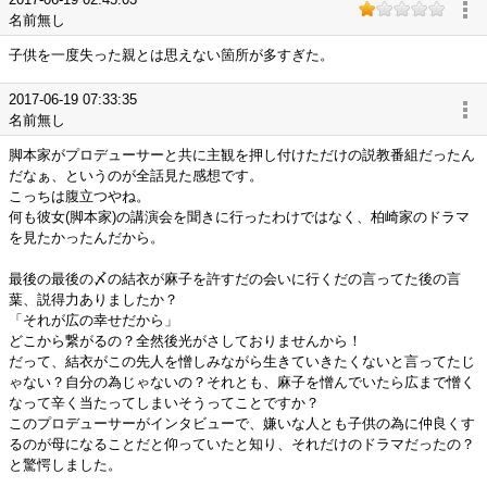
名前無し
子供を一度失った親とは思えない箇所が多すぎた。
2017-06-19 07:33:35
名前無し
脚本家がプロデューサーと共に主観を押し付けただけの説教番組だったん
だなぁ、というのが全話見た感想です。
こっちは腹立つやね。
何も彼女(脚本家)の講演会を聞きに行ったわけではなく、柏崎家のドラマ
を見たかったんだから。
最後の最後の〆の結衣が麻子を許すだの会いに行くだの言ってた後の言
葉、説得力ありましたか？
「それが広の幸せだから」
どこから繋がるの？全然後光がさしておりませんから！
だって、結衣がこの先人を憎しみながら生きていきたくないと言ってたじ
ゃない？自分の為じゃないの？それとも、麻子を憎んでいたら広まで憎く
なって辛く当たってしまいそうってことですか？
このプロデューサーがインタビューで、嫌いな人とも子供の為に仲良くす
るのが母になることだと仰っていたと知り、それだけのドラマだったの？
と驚愕しました。