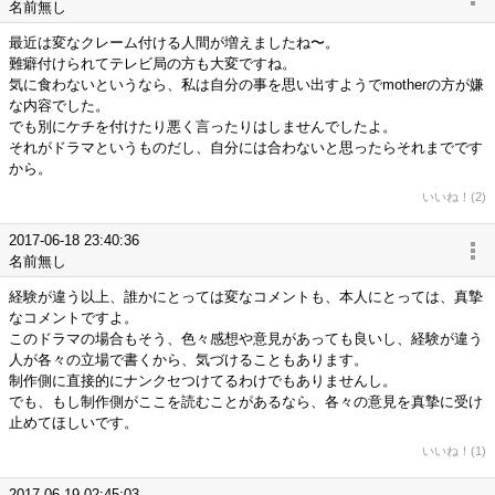
名前無し
最近は変なクレーム付ける人間が増えましたね〜。
難癖付けられてテレビ局の方も大変ですね。
気に食わないというなら、私は自分の事を思い出すようでmotherの方が嫌
な内容でした。
でも別にケチを付けたり悪く言ったりはしませんでしたよ。
それがドラマというものだし、自分には合わないと思ったらそれまでです
から。
いいね！(2)
2017-06-18 23:40:36
名前無し
経験が違う以上、誰かにとっては変なコメントも、本人にとっては、真摯
なコメントですよ。
このドラマの場合もそう、色々感想や意見があっても良いし、経験が違う
人が各々の立場で書くから、気づけることもあります。
制作側に直接的にナンクセつけてるわけでもありませんし。
でも、もし制作側がここを読むことがあるなら、各々の意見を真摯に受け
止めてほしいです。
いいね！(1)
2017-06-19 02:45:03