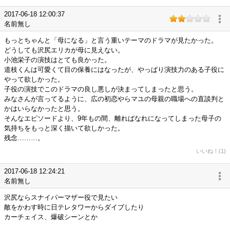
2017-06-18 12:00:37
名前無し
もっとちゃんと「母になる」と言う重いテーマのドラマが見たかった。
どうしても沢尻エリカが母に見えない。
小池栄子の演技はとても良かった。
道枝くんは可愛くて目の保養にはなったが、やっぱり演技力のある子役に
やって欲しかった。
子役の演技でこのドラマの良し悪しが決まってしまったと思う。
みなさんが言ってるように、広の初恋やらマユの母親の職場への直談判と
かはいらなかったと思う。
そんなエピソードより、9年もの間、離ればなれになってしまった母子の
気持ちをもっと深く描いて欲しかった。
残念………。
いいね！(1)
2017-06-18 12:24:21
名前無し
沢尻ならスナイパーマザー役で見たい
敵をかわす時に日テレタワーからダイブしたり
カーチェイス、爆破シーンとか