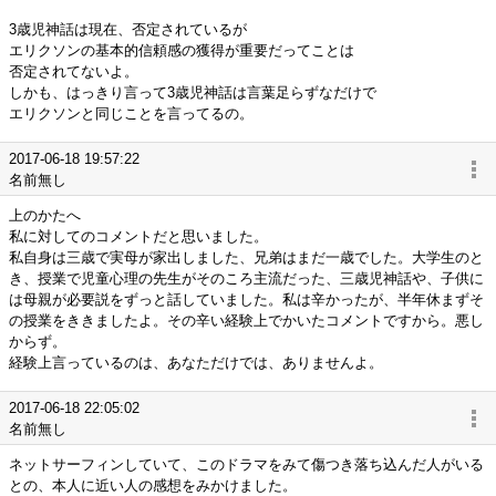
3歳児神話は現在、否定されているが
エリクソンの基本的信頼感の獲得が重要だってことは
否定されてないよ。
しかも、はっきり言って3歳児神話は言葉足らずなだけで
エリクソンと同じことを言ってるの。
2017-06-18 19:57:22
名前無し
上のかたへ
私に対してのコメントだと思いました。
私自身は三歳で実母が家出しました、兄弟はまだ一歳でした。大学生のと
き、授業で児童心理の先生がそのころ主流だった、三歳児神話や、子供に
は母親が必要説をずっと話していました。私は辛かったが、半年休まずそ
の授業をききましたよ。その辛い経験上でかいたコメントですから。悪し
からず。
経験上言っているのは、あなただけでは、ありませんよ。
2017-06-18 22:05:02
名前無し
ネットサーフィンしていて、このドラマをみて傷つき落ち込んだ人がいる
との、本人に近い人の感想をみかけました。