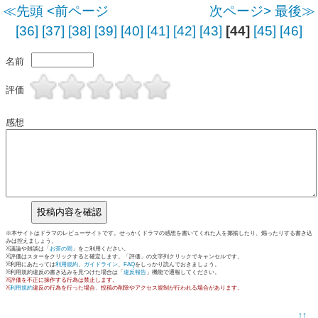
≪先頭
<前ページ
次ページ>
最後≫
[36]
[37]
[38]
[39]
[40]
[41]
[42]
[43]
[44]
[45]
[46]
名前
評価
感想
※本サイトはドラマのレビューサイトです。せっかくドラマの感想を書いてくれた人を揶揄したり、煽ったりする書き込
みは控えましょう。
※議論や雑談は「
お茶の間
」をご利用ください。
※評価はスターをクリックすると確定します。「評価」の文字列クリックでキャンセルです。
※利用にあたっては
利用規約
、
ガイドライン
、
FAQ
をしっかり読んでおきましょう。
※利用規約違反の書き込みを見つけた場合は「
違反報告
」機能で通報してください。
※評価を不正に操作する行為は禁止します。
※
利用規約
違反の行為を行った場合、投稿の削除やアクセス規制が行われる場合があります。
↑↑