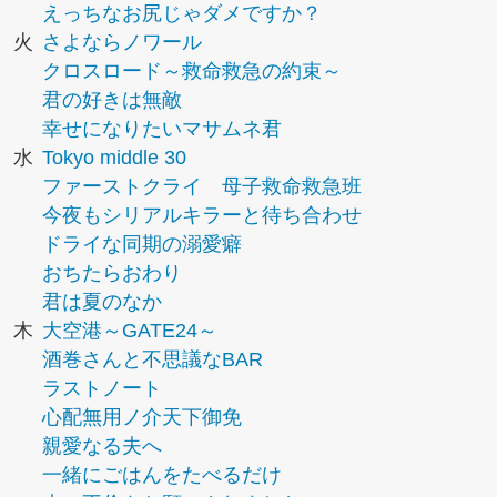
えっちなお尻じゃダメですか？
火
さよならノワール
クロスロード～救命救急の約束～
君の好きは無敵
幸せになりたいマサムネ君
水
Tokyo middle 30
ファーストクライ 母子救命救急班
今夜もシリアルキラーと待ち合わせ
ドライな同期の溺愛癖
おちたらおわり
君は夏のなか
木
大空港～GATE24～
酒巻さんと不思議なBAR
ラストノート
心配無用ノ介天下御免
親愛なる夫へ
一緒にごはんをたべるだけ