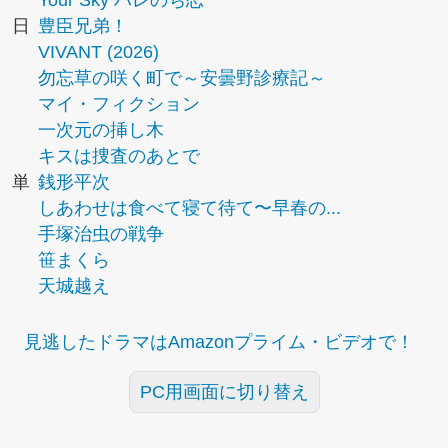
Your Sky ハレのち恋
日
豊臣兄弟！
VIVANT (2026)
勿忘草の咲く町で～安曇野診療記～
マイ・フィクション
一次元の挿し木
キスは捜査のあとで
単
銭形平次
しあわせは食べて寝て待て〜早春の...
手塚治虫の戦争
笹まくら
天城越え
見逃したドラマはAmazonプライム・ビデオで！
PC用画面に切り替え