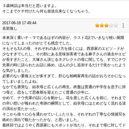
３歳神話は本当だと思いますよ。
そこまでケチ付けたら何も放送出来なくなっちゃう。
2017-06-18 17:49:44
名前無し
本来深く重いテ－マであるはずの内容が、ラスト2話でいきなり軽い展開
になってしまったのがとても残念でした。
そもそも3人の母、それぞれのあり方を描くには、西原家のエピソ－ドが
少なすぎでしたし、その割にある意味加害者である麻子さんの過去やエピ
が長すぎたこと、大塚さん演じるネグレクトの母に関しても、すでにナウ
先輩の時に語られたお話に絡め、ほんの少し追加するだけで良かったよう
な気がしました。
必要のない重複エピが多すぎて、肝心な柏崎家再生の話がおろそかになっ
てしまいましたよね。
なかでも唐突な、結衣母と広くんの再生。終盤は普通の中学生を息子に持
つ母と、恋をして思春期を迎えたごく普通の少年に。
せめて、ナウ先輩の話に心を動かし、花を渡した広くんを前に、それまで
の辛い想いが報われた奇跡の瞬間として、結衣母にはとめどなく流れる涙
の演出が見たかった。
そこから徐々に心を通わせていくふたりを、それぞれの丁寧な心情描写を
絡めた演出で観たかったかな、と思いました。
最終回ではようやく西原家にもスポットが当たり、それまで母に対してド