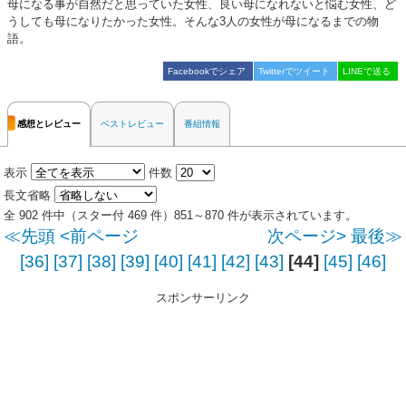
母になる事が自然だと思っていた女性、良い母になれないと悩む女性、ど
うしても母になりたかった女性。そんな3人の女性が母になるまでの物
語。
Facebookでシェア
Twitterでツイート
LINEで送る
感想とレビュー
ベストレビュー
番組情報
表示
件数
長文省略
全 902 件中（スター付 469 件）851～870 件が表示されています。
≪先頭
<前ページ
次ページ>
最後≫
[36]
[37]
[38]
[39]
[40]
[41]
[42]
[43]
[44]
[45]
[46]
スポンサーリンク