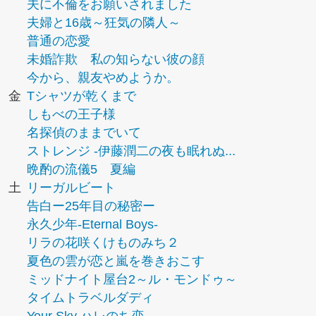
夫に不倫をお願いされました
夫婦と16歳～狂気の隣人～
普通の恋愛
未婚詐欺 私の知らない彼の顔
今から、親友やめようか。
金
Tシャツが乾くまで
しもべの王子様
名探偵のままでいて
ストレンジ -伊藤潤二の夜も眠れぬ...
晩酌の流儀5 夏編
土
リーガルビート
告白ー25年目の秘密ー
永久少年-Eternal Boys-
リラの花咲くけものみち２
夏色の雲が恋と嵐を巻きおこす
ミッドナイト屋台2～ル・モンドゥ～
タイムトラベルダディ