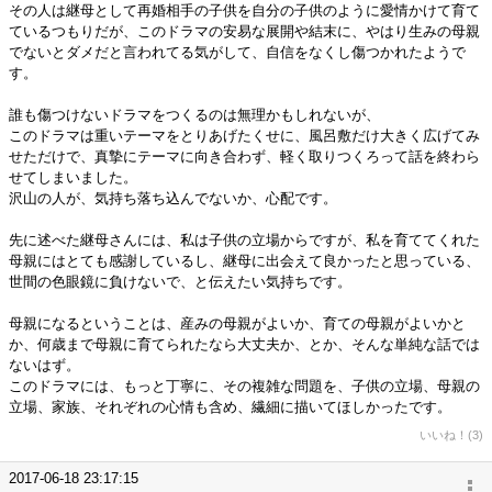
その人は継母として再婚相手の子供を自分の子供のように愛情かけて育て
ているつもりだが、このドラマの安易な展開や結末に、やはり生みの母親
でないとダメだと言われてる気がして、自信をなくし傷つかれたようで
す。
誰も傷つけないドラマをつくるのは無理かもしれないが、
このドラマは重いテーマをとりあげたくせに、風呂敷だけ大きく広げてみ
せただけで、真摯にテーマに向き合わず、軽く取りつくろって話を終わら
せてしまいました。
沢山の人が、気持ち落ち込んでないか、心配です。
先に述べた継母さんには、私は子供の立場からですが、私を育ててくれた
母親にはとても感謝しているし、継母に出会えて良かったと思っている、
世間の色眼鏡に負けないで、と伝えたい気持ちです。
母親になるということは、産みの母親がよいか、育ての母親がよいかと
か、何歳まで母親に育てられたなら大丈夫か、とか、そんな単純な話では
ないはず。
このドラマには、もっと丁寧に、その複雑な問題を、子供の立場、母親の
立場、家族、それぞれの心情も含め、繊細に描いてほしかったです。
いいね！(3)
2017-06-18 23:17:15