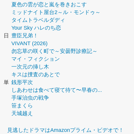
夏色の雲が恋と嵐を巻きおこす
ミッドナイト屋台2～ル・モンドゥ～
タイムトラベルダディ
Your Sky ハレのち恋
日
豊臣兄弟！
VIVANT (2026)
勿忘草の咲く町で～安曇野診療記～
マイ・フィクション
一次元の挿し木
キスは捜査のあとで
単
銭形平次
しあわせは食べて寝て待て〜早春の...
手塚治虫の戦争
笹まくら
天城越え
見逃したドラマはAmazonプライム・ビデオで！