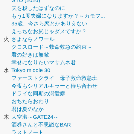
GTO (2026)
夫を殺したはずなのに
もう1度夫婦になりますか？～カモフ...
35歳、今さら恋とかありえない
えっちなお尻じゃダメですか？
火
さよならノワール
クロスロード～救命救急の約束～
君の好きは無敵
幸せになりたいマサムネ君
水
Tokyo middle 30
ファーストクライ 母子救命救急班
今夜もシリアルキラーと待ち合わせ
ドライな同期の溺愛癖
おちたらおわり
君は夏のなか
木
大空港～GATE24～
酒巻さんと不思議なBAR
ラストノート