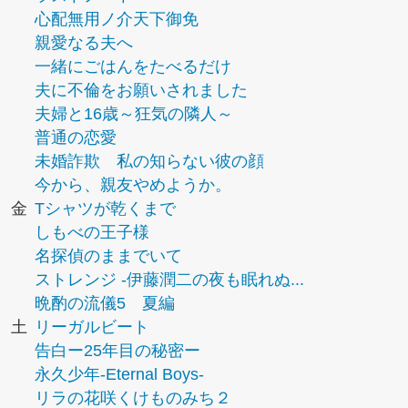
心配無用ノ介天下御免
親愛なる夫へ
一緒にごはんをたべるだけ
夫に不倫をお願いされました
夫婦と16歳～狂気の隣人～
普通の恋愛
未婚詐欺 私の知らない彼の顔
今から、親友やめようか。
金
Tシャツが乾くまで
しもべの王子様
名探偵のままでいて
ストレンジ -伊藤潤二の夜も眠れぬ...
晩酌の流儀5 夏編
土
リーガルビート
告白ー25年目の秘密ー
永久少年-Eternal Boys-
リラの花咲くけものみち２