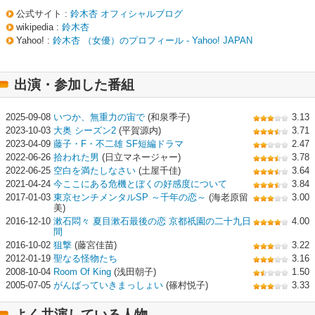
公式サイト :
鈴木杏 オフィシャルブログ
wikipedia :
鈴木杏
Yahoo! :
鈴木杏 （女優）のプロフィール - Yahoo! JAPAN
出演・参加した番組
2025-09-08
いつか、無重力の宙で
(和泉季子)
3.13
2023-10-03
大奥 シーズン2
(平賀源内)
3.71
2023-04-09
藤子・F・不二雄 SF短編ドラマ
2.47
2022-06-26
拾われた男
(日立マネージャー)
3.78
2022-06-25
空白を満たしなさい
(土屋千佳)
3.64
2021-04-24
今ここにある危機とぼくの好感度について
3.84
2017-01-03
東京センチメンタルSP ～千年の恋～
(海老原留
3.00
美)
2016-12-10
漱石悶々 夏目漱石最後の恋 京都祇園の二十九日
4.00
間
2016-10-02
狙撃
(藤宮佳苗)
3.22
2012-01-19
聖なる怪物たち
3.16
2008-10-04
Room Of King
(浅田朝子)
1.50
2005-07-05
がんばっていきまっしょい
(篠村悦子)
3.33
よく共演している人物