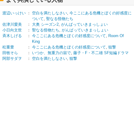
渡辺いっけい
：
空白を満たしなさい
,
今ここにある危機とぼくの好感度に
ついて
,
聖なる怪物たち
佐津川愛美
：
大奥 シーズン2
,
がんばっていきまっしょい
小日向文世
：
聖なる怪物たち
,
がんばっていきまっしょい
斉木しげる
：
今ここにある危機とぼくの好感度について
,
Room Of
King
松重豊
：
今ここにある危機とぼくの好感度について
,
狙撃
田牧そら
：
いつか、無重力の宙で
,
藤子・F・不二雄 SF短編ドラマ
阿部サダヲ
：
空白を満たしなさい
,
狙撃