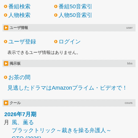
番組検索
番組50音索引
人物検索
人物50音索引
ユーザ情報
user
ユーザ登録
ログイン
表示できるユーザ情報はありません。
掲示板
bbs
お茶の間
見逃したドラマはAmazonプライム・ビデオで！
クール
cours
2026年7月期
月
風、薫る
ブラックトリック～裁きを操る弁護人～