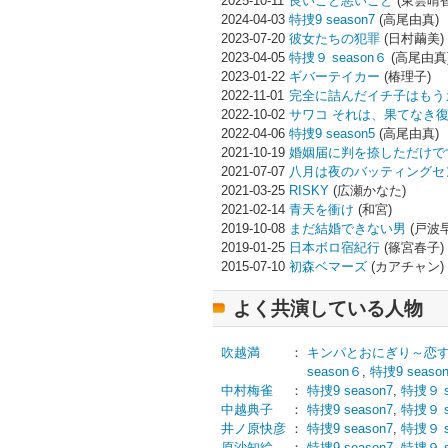
2025-10-11
良いこと悪いこと
(東雲晴香
2024-04-03
特捜9 season7
(高尾由真)
2023-07-20
彼女たちの犯罪
(日村繭美)
2023-04-05
特捜９ season６
(高尾由真
2023-01-22
ギバーテイカー
(椿理子)
2022-11-01
完全に詰んだイチ子はもう
2022-10-02
サワコ それは、果てなき
2022-04-06
特捜9 season5
(高尾由真)
2021-10-19
婚姻届に判を捺しただけで
2021-07-07
八月は夜のバッティングセ
2021-03-25
RISKY
(広瀬かなた)
2021-02-14
青天を衝け
(和宮)
2019-10-08
まだ結婚できない男
(戸波
2019-01-25
日本ボロ宿紀行
(篠宮春子)
2015-07-10
初森ベマーズ
(カアチャン)
よく共演している人物
吹越満
：
キンパとおにぎり～恋
season６
,
特捜9 seaso
中村梅雀
：
特捜9 season7
,
特捜９ s
中越典子
：
特捜9 season7
,
特捜９ s
井ノ原快彦
：
特捜9 season7
,
特捜９ s
原沙知絵
：
特捜9 season7
,
特捜９ s