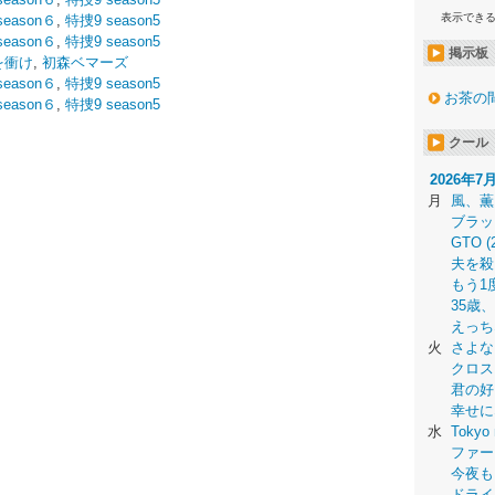
表示でき
eason６
,
特捜9 season5
eason６
,
特捜9 season5
掲示板
を衝け
,
初森ベマーズ
eason６
,
特捜9 season5
お茶の
eason６
,
特捜9 season5
クール
2026年7
月
風、薫
ブラッ
GTO (
夫を殺
もう1
35歳
えっち
火
さよな
クロス
君の好
幸せに
水
Tokyo 
ファー
今夜も
ドライ