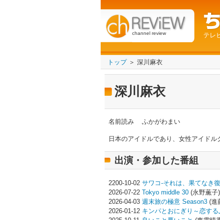
channel review
テレ
トップ
＞ 深川麻衣
深川麻衣
名前読み
ふかがわまい
日本のアイドルであり、女性アイドル
出演・参加した番組
2200-10-02
サワコ-それは、果てなき復
2026-07-22
Tokyo middle 30
(永野薫子)
2026-04-03
週末旅の極意 Season3
(進
2026-01-12
キンパとおにぎり～恋する