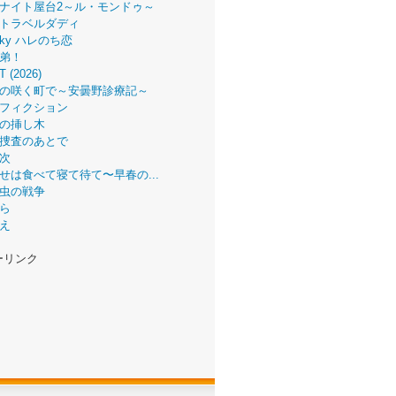
ナイト屋台2～ル・モンドゥ～
トラベルダディ
 Sky ハレのち恋
弟！
T (2026)
の咲く町で～安曇野診療記～
フィクション
の挿し木
捜査のあとで
次
せは食べて寝て待て〜早春の...
虫の戦争
ら
え
ーリンク