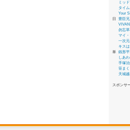
ミッド
タイム
Your
日
豊臣兄
VIVAN
勿忘草
マイ・
一次元
キスは
単
銭形平
しあわ
手塚治
笹まく
天城越
スポンサ