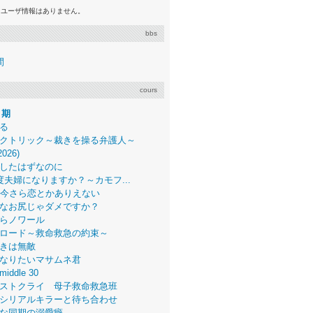
るユーザ情報はありません。
bbs
間
cours
月期
る
クトリック～裁きを操る弁護人～
2026)
したはずなのに
度夫婦になりますか？～カモフ...
、今さら恋とかありえない
なお尻じゃダメですか？
らノワール
ロード～救命救急の約束～
きは無敵
なりたいマサムネ君
middle 30
ストクライ 母子救命救急班
シリアルキラーと待ち合わせ
な同期の溺愛癖