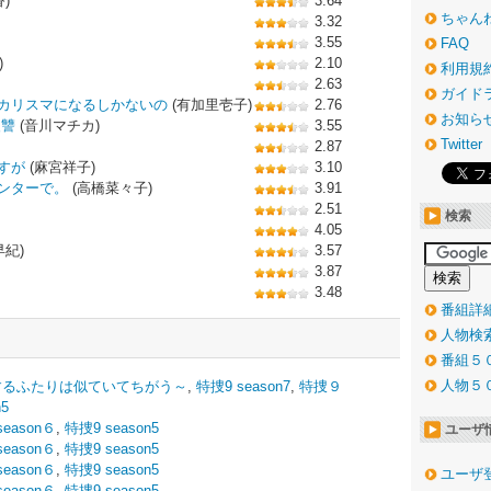
)
3.64
ちゃん
3.32
3.55
FAQ
)
2.10
利用規
2.63
ガイド
カリスマになるしかないの
(有加里壱子)
2.76
お知ら
復讐
(音川マチカ)
3.55
Twitter
2.87
すが
(麻宮祥子)
3.10
ンターで。
(高橋菜々子)
3.91
2.51
検索
4.05
早紀)
3.57
3.87
3.48
番組詳
人物検
番組５
人物５
するふたりは似ていてちがう～
,
特捜9 season7
,
特捜９
n5
eason６
,
特捜9 season5
ユーザ
eason６
,
特捜9 season5
eason６
,
特捜9 season5
ユーザ
eason６
,
特捜9 season5