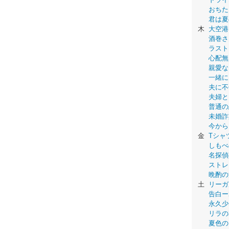
おちた
君は夏
木
大空港
酒巻さ
ラスト
心配無
親愛な
一緒に
夫に不
夫婦と
普通の
未婚詐
今から
金
Tシャ
しもべ
名探偵
ストレ
晩酌の
土
リーガ
告白ー
永久少年-
リラの
夏色の