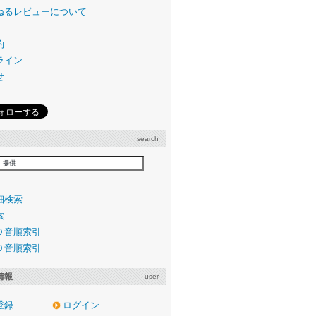
ねるレビューについて
約
ライン
せ
search
細検索
索
０音順索引
０音順索引
情報
user
登録
ログイン