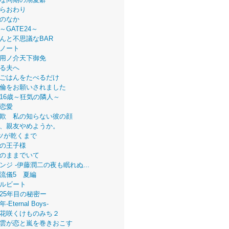
らおわり
のなか
～GATE24～
んと不思議なBAR
ノート
用ノ介天下御免
る夫へ
ごはんをたべるだけ
倫をお願いされました
16歳～狂気の隣人～
恋愛
欺 私の知らない彼の顔
、親友やめようか。
ツが乾くまで
の王子様
のままでいて
ンジ -伊藤潤二の夜も眠れぬ...
流儀5 夏編
ルビート
25年目の秘密ー
Eternal Boys-
花咲くけものみち２
雲が恋と嵐を巻きおこす