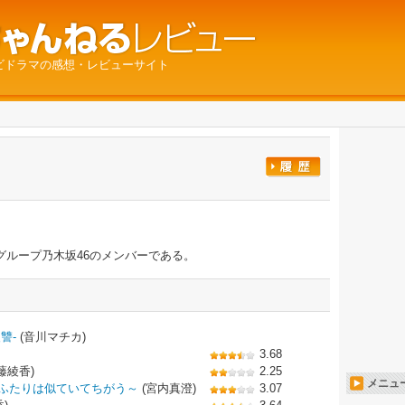
ビドラマの感想・レビューサイト
グループ乃木坂46のメンバーである。
讐-
(音川マチカ)
3.68
藤綾香)
2.25
メニュ
ふたりは似ていてちがう～
(宮内真澄)
3.07