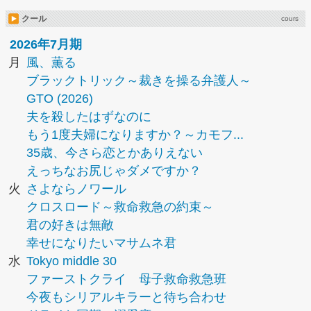
クール
cours
2026年7月期
月
風、薫る
ブラックトリック～裁きを操る弁護人～
GTO (2026)
夫を殺したはずなのに
もう1度夫婦になりますか？～カモフ...
35歳、今さら恋とかありえない
えっちなお尻じゃダメですか？
火
さよならノワール
クロスロード～救命救急の約束～
君の好きは無敵
幸せになりたいマサムネ君
水
Tokyo middle 30
ファーストクライ 母子救命救急班
今夜もシリアルキラーと待ち合わせ