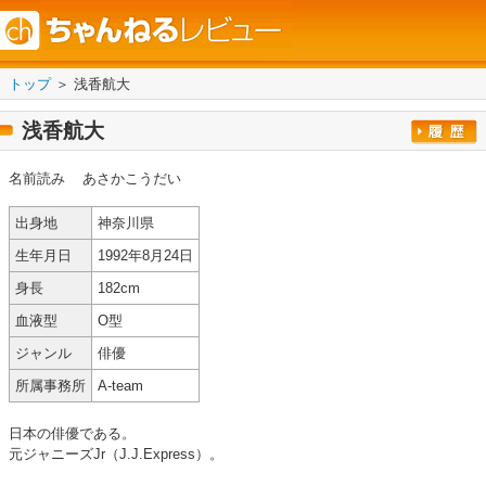
トップ
＞ 浅香航大
浅香航大
名前読み
あさかこうだい
出身地
神奈川県
生年月日
1992年8月24日
身長
182cm
血液型
O型
ジャンル
俳優
所属事務所
A-team
日本の俳優である。
元ジャニーズJr（J.J.Express）。