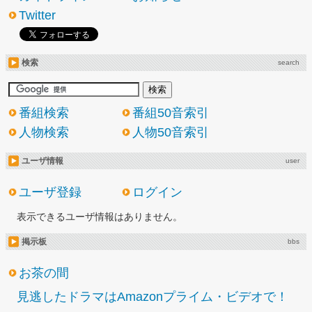
Twitter
検索
search
番組検索
番組50音索引
人物検索
人物50音索引
ユーザ情報
user
ユーザ登録
ログイン
表示できるユーザ情報はありません。
掲示板
bbs
お茶の間
見逃したドラマはAmazonプライム・ビデオで！