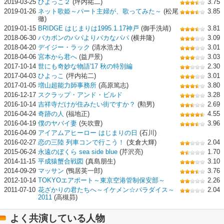
2019-03-25
ひよっこ２
(坪内祐二)
3.75
2019-01-26
ネット歌姫～パート主婦が、歌ってみた～
(松尾
3.85
徹)
2019-01-15
BRIDGE はじまりは1995.1.17神戸
(御手洗靖)
3.81
2018-06-30
バカボンのパパよりバカなパパ
(横井隆)
3.09
2018-04-20
デイジー・ラック
(清水浩太)
3.01
2018-04-06
宮本から君へ
(益戸景)
3.03
2017-10-14
世にも奇妙な物語'17 秋の特別編
2.30
2017-04-03
ひよっこ
(坪内祐二)
3.01
2017-01-05
増山超能力師事務所
(高原篤志)
3.80
2016-12-17
スクラップ・アンド・ビルド
3.28
2016-10-14
吉祥寺だけが住みたい街ですか？
(勲男)
2.69
2016-04-24
奇跡の人
(福地正)
4.55
2016-04-19
僕のヤバイ妻
(矢吹豊)
3.96
2016-04-09
アイアムアヒーロー はじまりの日
(石川)
2016-02-27
恋の三陸 列車コンで行こう！
(支倉大輝)
2.04
2015-06-24
永遠のぼくら sea side blue
(芹沢亮)
1.70
2014-11-15
平成猿蟹合戦図
(真島朋生)
3.10
2014-09-29
マッサン
(鴨居英一郎)
3.76
2012-10-14
TOKYOエアポート～東京空港管制保安部～
2.26
2011-07-10
花ざかりの君たちへ～イケメン☆パラダイス～
2.04
2011
(高槻昴)
よく共演している人物