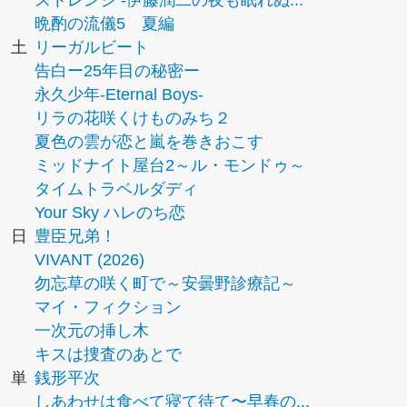
ストレンジ -伊藤潤二の夜も眠れぬ...
晩酌の流儀5 夏編
土
リーガルビート
告白ー25年目の秘密ー
永久少年-Eternal Boys-
リラの花咲くけものみち２
夏色の雲が恋と嵐を巻きおこす
ミッドナイト屋台2～ル・モンドゥ～
タイムトラベルダディ
Your Sky ハレのち恋
日
豊臣兄弟！
VIVANT (2026)
勿忘草の咲く町で～安曇野診療記～
マイ・フィクション
一次元の挿し木
キスは捜査のあとで
単
銭形平次
しあわせは食べて寝て待て〜早春の...