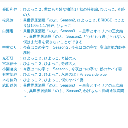
峯田和伸
：
ひよっこ２
,
世にも奇妙な物語'17 秋の特別編
,
ひよっこ
,
奇跡
の人
松尾諭
：
異世界居酒屋「のぶ」Season2
,
ひよっこ２
,
BRIDGE はじま
りは1995.1.17神戸
,
ひよっこ
白洲迅
：
異世界居酒屋「のぶ」Season3 ～皇帝とオイリアの王女編
～
,
異世界居酒屋「のぶ」Season2
,
どうせもう逃げられない
,
僕はまだ君を愛さないことができる
中村ゆり
：
今夜はコの字で Season２
,
今夜はコの字で
,
増山超能力師事
務所
光石研
：
ひよっこ２
,
ひよっこ
,
奇跡の人
宮本信子
：
ひよっこ２
,
ひよっこ
,
奇跡の人
小園凌央
：
今夜はコの字で Season２
,
今夜はコの字で
,
僕のヤバイ妻
有村架純
：
ひよっこ２
,
ひよっこ
,
永遠のぼくら sea side blue
木村佳乃
：
ひよっこ２
,
ひよっこ
,
僕のヤバイ妻
武田鉄矢
：
異世界居酒屋「のぶ」Season3 ～皇帝とオイリアの王女編
～
,
異世界居酒屋「のぶ」Season2
,
わげもん～長崎通訳異聞
～