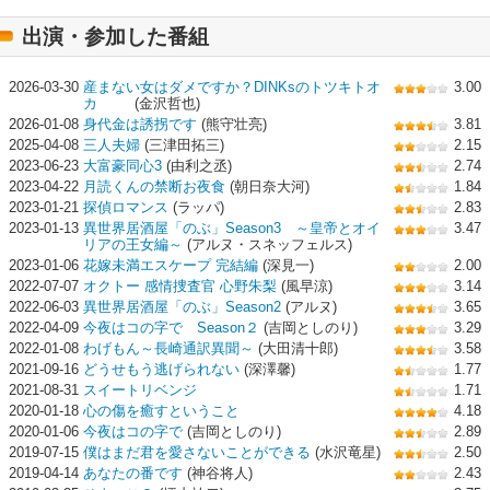
出演・参加した番組
2026-03-30
産まない女はダメですか？DINKsのトツキトオ
3.00
カ
(金沢哲也)
2026-01-08
身代金は誘拐です
(熊守壮亮)
3.81
2025-04-08
三人夫婦
(三津田拓三)
2.15
2023-06-23
大富豪同心3
(由利之丞)
2.74
2023-04-22
月読くんの禁断お夜食
(朝日奈大河)
1.84
2023-01-21
探偵ロマンス
(ラッパ)
2.83
2023-01-13
異世界居酒屋「のぶ」Season3 ～皇帝とオイ
3.47
リアの王女編～
(アルヌ・スネッフェルス)
2023-01-06
花嫁未満エスケープ 完結編
(深見一)
2.00
2022-07-07
オクトー 感情捜査官 心野朱梨
(風早涼)
3.14
2022-06-03
異世界居酒屋「のぶ」Season2
(アルヌ)
3.65
2022-04-09
今夜はコの字で Season２
(吉岡としのり)
3.29
2022-01-08
わげもん～長崎通訳異聞～
(大田清十郎)
3.58
2021-09-16
どうせもう逃げられない
(深澤馨)
1.77
2021-08-31
スイートリベンジ
1.71
2020-01-18
心の傷を癒すということ
4.18
2020-01-06
今夜はコの字で
(吉岡としのり)
2.89
2019-07-15
僕はまだ君を愛さないことができる
(水沢竜星)
2.50
2019-04-14
あなたの番です
(神谷将人)
2.43