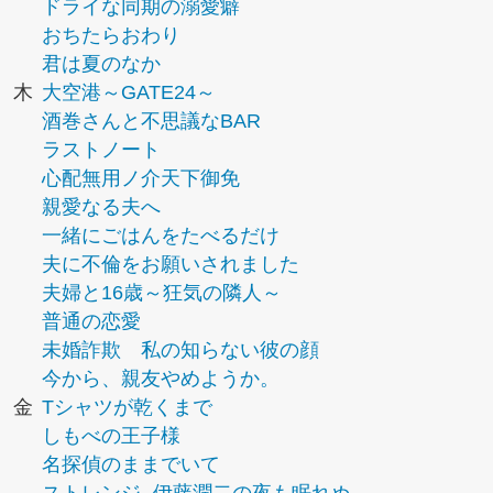
ドライな同期の溺愛癖
おちたらおわり
君は夏のなか
木
大空港～GATE24～
酒巻さんと不思議なBAR
ラストノート
心配無用ノ介天下御免
親愛なる夫へ
一緒にごはんをたべるだけ
夫に不倫をお願いされました
夫婦と16歳～狂気の隣人～
普通の恋愛
未婚詐欺 私の知らない彼の顔
今から、親友やめようか。
金
Tシャツが乾くまで
しもべの王子様
名探偵のままでいて