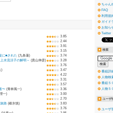
ちゃん
。
FAQ
利用規
ガイド
お知ら
Twitter
3.85
2.44
3.91
検索
3.15
徒に■された
(九条蓮)
3.74
偵上水流涼子の解明～
(貴山伸彦)
3.28
3.76
)
3.47
番組詳
4.22
人物検
3.31
番組５
3.57
人物５
道〜
(青林風一)
3.36
理一)
3.00
2.70
ユーザ
き旅路
(碓氷慎)
3.83
3.76
ユーザ
課
(辻恵一)
2.95