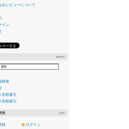
ねるレビューについて
約
ライン
せ
search
細検索
索
０音順索引
０音順索引
情報
user
登録
ログイン