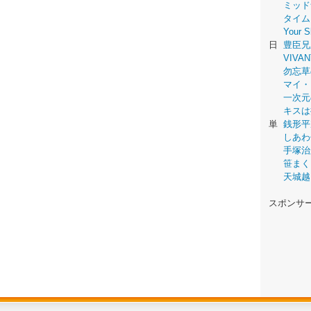
ミッド
タイム
Your
日
豊臣兄
VIVAN
勿忘草
マイ・
一次元
キスは
単
銭形平
しあわ
手塚治
笹まく
天城越
スポンサ