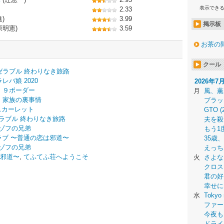
表示でき
2.33
)
3.99
掲示板
原明憲)
3.59
お茶の
クール
ゼラブル 終わりなき旅路
レバ娘 2020
2026年7
,
９ボーダー
月
風、薫
,
家族の裏事情
ブラッ
スカーレット
GTO (
ラブル 終わりなき旅路
夫を殺
ゾフの兄弟
もう1
ラブ 〜普通の恋は邪道〜
35歳
ゾフの兄弟
えっち
は邪道〜
,
てふてふ荘へようこそ
火
さよな
クロス
君の好
幸せに
水
Tokyo 
ファー
今夜も
ドライ