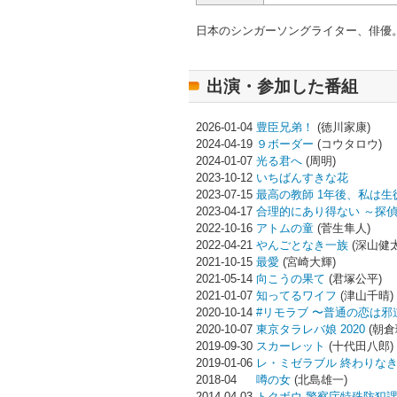
日本のシンガーソングライター、俳優
出演・参加した番組
2026-01-04
豊臣兄弟！
(徳川家康)
2024-04-19
９ボーダー
(コウタロウ)
2024-01-07
光る君へ
(周明)
2023-10-12
いちばんすきな花
2023-07-15
最高の教師 1年後、私は生
2023-04-17
合理的にあり得ない ～探
2022-10-16
アトムの童
(菅生隼人)
2022-04-21
やんごとなき一族
(深山健太
2021-10-15
最愛
(宮崎大輝)
2021-05-14
向こうの果て
(君塚公平)
2021-01-07
知ってるワイフ
(津山千晴)
2020-10-14
#リモラブ 〜普通の恋は邪
2020-10-07
東京タラレバ娘 2020
(朝倉
2019-09-30
スカーレット
(十代田八郎)
2019-01-06
レ・ミゼラブル 終わりな
2018-04
噂の女
(北島雄一)
2014-04-03
トクボウ 警察庁特殊防犯