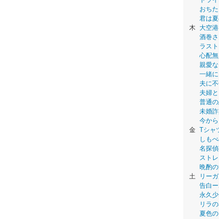
おちた
君は夏
木
大空港
酒巻さ
ラスト
心配無
親愛な
一緒に
夫に不
夫婦と
普通の
未婚詐
今から
金
Tシャ
しもべ
名探偵
ストレ
晩酌の
土
リーガ
告白ー
永久少年-
リラの
夏色の