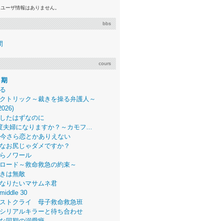
るユーザ情報はありません。
bbs
間
cours
月期
る
クトリック～裁きを操る弁護人～
2026)
したはずなのに
度夫婦になりますか？～カモフ...
、今さら恋とかありえない
なお尻じゃダメですか？
らノワール
ロード～救命救急の約束～
きは無敵
なりたいマサムネ君
middle 30
ストクライ 母子救命救急班
シリアルキラーと待ち合わせ
な同期の溺愛癖