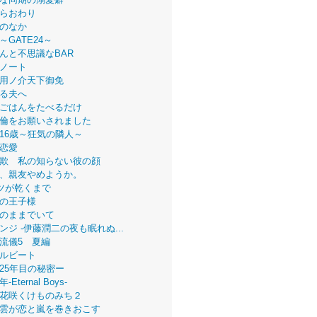
らおわり
のなか
～GATE24～
んと不思議なBAR
ノート
用ノ介天下御免
る夫へ
ごはんをたべるだけ
倫をお願いされました
16歳～狂気の隣人～
恋愛
欺 私の知らない彼の顔
、親友やめようか。
ツが乾くまで
の王子様
のままでいて
ンジ -伊藤潤二の夜も眠れぬ...
流儀5 夏編
ルビート
25年目の秘密ー
Eternal Boys-
花咲くけものみち２
雲が恋と嵐を巻きおこす