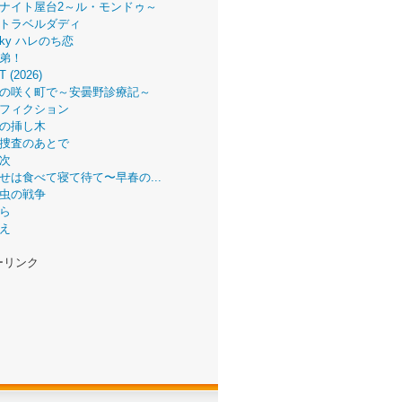
ナイト屋台2～ル・モンドゥ～
トラベルダディ
 Sky ハレのち恋
弟！
T (2026)
の咲く町で～安曇野診療記～
フィクション
の挿し木
捜査のあとで
次
せは食べて寝て待て〜早春の...
虫の戦争
ら
え
ーリンク