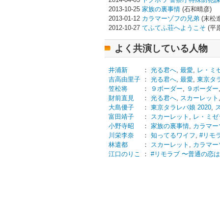
2013-10-25
家族の裏事情
(石和晴彦)
2013-01-12
カラマーゾフの兄弟
(末松進
2012-10-27
てふてふ荘へようこそ
(平
よく共演している人物
井浦新
：
光る君へ
,
最愛
,
レ・ミ
吉高由里子
：
光る君へ
,
最愛
,
東京タラ
笠松将
：
９ボーダー
,
９ボーダー
財前直見
：
光る君へ
,
スカーレット
大島優子
：
東京タラレバ娘 2020
,
富田靖子
：
スカーレット
,
レ・ミゼ
小野寺昭
：
家族の裏事情
,
カラマー
川栄李奈
：
知ってるワイフ
,
#リモ
林遣都
：
スカーレット
,
カラマー
江口のりこ
：
#リモラブ 〜普通の恋