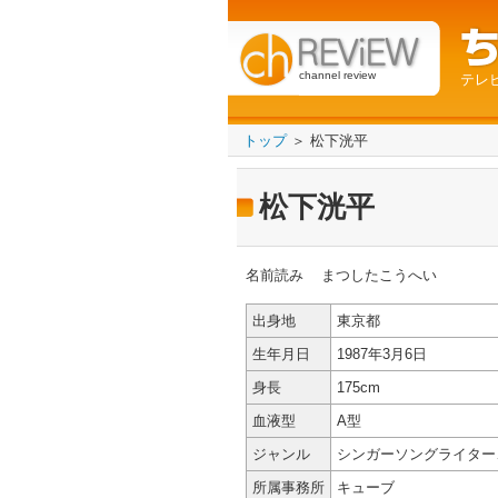
channel review
テレ
トップ
＞ 松下洸平
松下洸平
名前読み
まつしたこうへい
出身地
東京都
生年月日
1987年3月6日
身長
175cm
血液型
A型
ジャンル
シンガーソングライター
所属事務所
キューブ