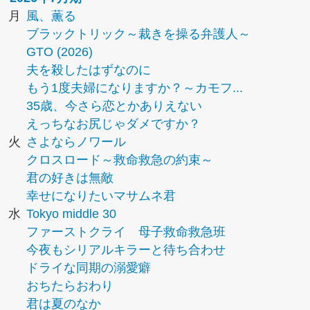
月
風、薫る
ブラックトリック～裁きを操る弁護人～
GTO (2026)
夫を殺したはずなのに
もう1度夫婦になりますか？～カモフ...
35歳、今さら恋とかありえない
えっちなお尻じゃダメですか？
火
さよならノワール
クロスロード～救命救急の約束～
君の好きは無敵
幸せになりたいマサムネ君
水
Tokyo middle 30
ファーストクライ 母子救命救急班
今夜もシリアルキラーと待ち合わせ
ドライな同期の溺愛癖
おちたらおわり
君は夏のなか