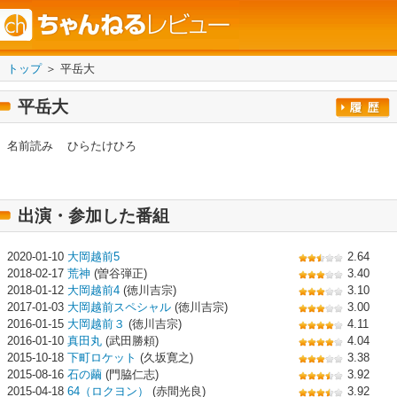
トップ
＞ 平岳大
平岳大
名前読み
ひらたけひろ
出演・参加した番組
2020-01-10
大岡越前5
2.64
2018-02-17
荒神
(曽谷弾正)
3.40
2018-01-12
大岡越前4
(徳川吉宗)
3.10
2017-01-03
大岡越前スペシャル
(徳川吉宗)
3.00
2016-01-15
大岡越前３
(徳川吉宗)
4.11
2016-01-10
真田丸
(武田勝頼)
4.04
2015-10-18
下町ロケット
(久坂寛之)
3.38
2015-08-16
石の繭
(門脇仁志)
3.92
2015-04-18
64（ロクヨン）
(赤間光良)
3.92