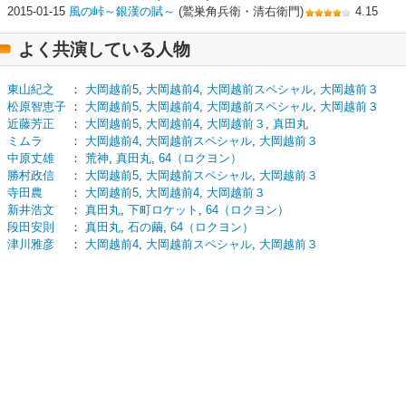
2015-01-15
風の峠～銀漢の賦～
(鷲巣角兵衛・清右衛門)
4.15
よく共演している人物
東山紀之
：
大岡越前5
,
大岡越前4
,
大岡越前スペシャル
,
大岡越前３
松原智恵子
：
大岡越前5
,
大岡越前4
,
大岡越前スペシャル
,
大岡越前３
近藤芳正
：
大岡越前5
,
大岡越前4
,
大岡越前３
,
真田丸
ミムラ
：
大岡越前4
,
大岡越前スペシャル
,
大岡越前３
中原丈雄
：
荒神
,
真田丸
,
64（ロクヨン）
勝村政信
：
大岡越前5
,
大岡越前スペシャル
,
大岡越前３
寺田農
：
大岡越前5
,
大岡越前4
,
大岡越前３
新井浩文
：
真田丸
,
下町ロケット
,
64（ロクヨン）
段田安則
：
真田丸
,
石の繭
,
64（ロクヨン）
津川雅彦
：
大岡越前4
,
大岡越前スペシャル
,
大岡越前３