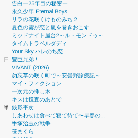
告白ー25年目の秘密ー
永久少年-Eternal Boys-
リラの花咲くけものみち２
夏色の雲が恋と嵐を巻きおこす
ミッドナイト屋台2～ル・モンドゥ～
タイムトラベルダディ
Your Sky ハレのち恋
日
豊臣兄弟！
VIVANT (2026)
勿忘草の咲く町で～安曇野診療記～
マイ・フィクション
一次元の挿し木
キスは捜査のあとで
単
銭形平次
しあわせは食べて寝て待て〜早春の...
手塚治虫の戦争
笹まくら