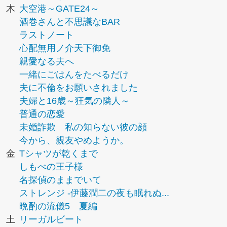
木
大空港～GATE24～
酒巻さんと不思議なBAR
ラストノート
心配無用ノ介天下御免
親愛なる夫へ
一緒にごはんをたべるだけ
夫に不倫をお願いされました
夫婦と16歳～狂気の隣人～
普通の恋愛
未婚詐欺 私の知らない彼の顔
今から、親友やめようか。
金
Tシャツが乾くまで
しもべの王子様
名探偵のままでいて
ストレンジ -伊藤潤二の夜も眠れぬ...
晩酌の流儀5 夏編
土
リーガルビート