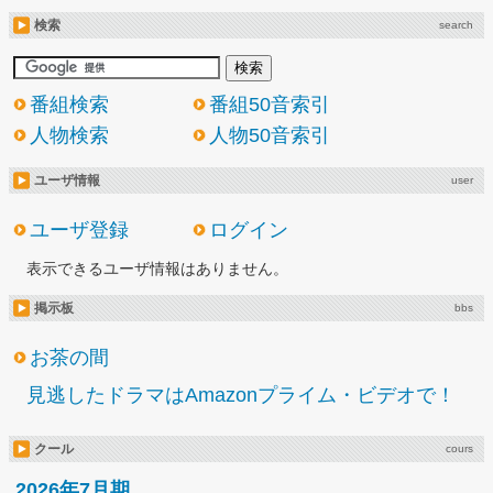
検索
search
番組検索
番組50音索引
人物検索
人物50音索引
ユーザ情報
user
ユーザ登録
ログイン
表示できるユーザ情報はありません。
掲示板
bbs
お茶の間
見逃したドラマはAmazonプライム・ビデオで！
クール
cours
2026年7月期