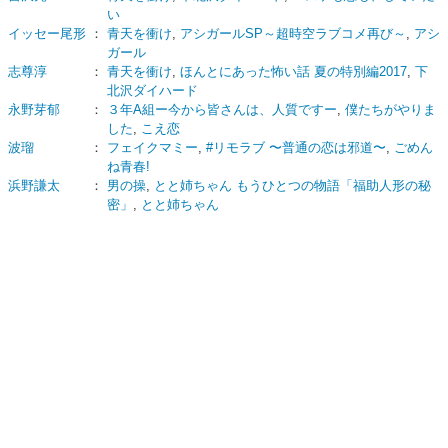
い
イッセー尾形
：
青天を衝け
,
アシガールSP～超時空ラブコメ再び～
,
アシ
ガール
志尊淳
：
青天を衝け
,
ほんとにあった怖い話 夏の特別編2017
,
下
北沢ダイハード
永野芽郁
：
３年A組ー今から皆さんは、人質ですー
,
僕たちがやりま
した
,
こえ恋
波瑠
：
フェイクマミー
,
#リモラブ 〜普通の恋は邪道〜
,
ごめん
ね青春!
浜野謙太
：
男の操
,
とと姉ちゃん もうひとつの物語「福助人形の秘
密」
,
とと姉ちゃん