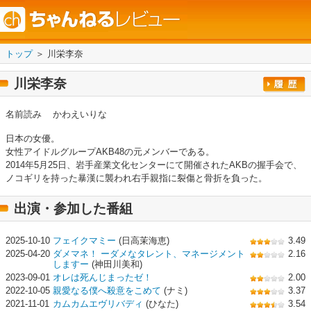
トップ
＞ 川栄李奈
川栄李奈
名前読み
かわえいりな
日本の女優。
女性アイドルグループAKB48の元メンバーである。
2014年5月25日、岩手産業文化センターにて開催されたAKBの握手会で、
ノコギリを持った暴漢に襲われ右手親指に裂傷と骨折を負った。
出演・参加した番組
2025-10-10
フェイクマミー
(日高茉海恵)
3.49
2025-04-20
ダメマネ！ ーダメなタレント、マネージメント
2.16
しますー
(神田川美和)
2023-09-01
オレは死んじまったゼ！
2.00
2022-10-05
親愛なる僕へ殺意をこめて
(ナミ)
3.37
2021-11-01
カムカムエヴリバディ
(ひなた)
3.54