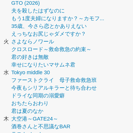
GTO (2026)
夫を殺したはずなのに
もう1度夫婦になりますか？～カモフ...
35歳、今さら恋とかありえない
えっちなお尻じゃダメですか？
火
さよならノワール
クロスロード～救命救急の約束～
君の好きは無敵
幸せになりたいマサムネ君
水
Tokyo middle 30
ファーストクライ 母子救命救急班
今夜もシリアルキラーと待ち合わせ
ドライな同期の溺愛癖
おちたらおわり
君は夏のなか
木
大空港～GATE24～
酒巻さんと不思議なBAR