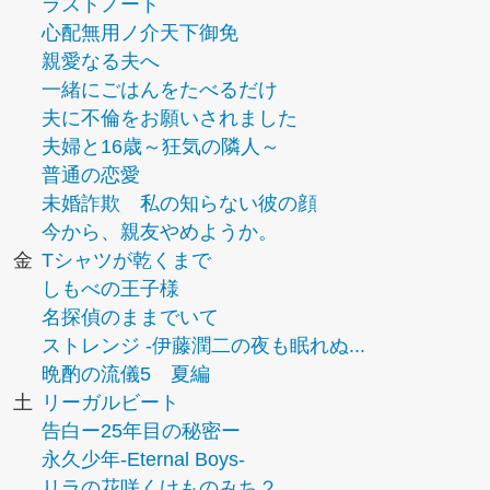
ラストノート
心配無用ノ介天下御免
親愛なる夫へ
一緒にごはんをたべるだけ
夫に不倫をお願いされました
夫婦と16歳～狂気の隣人～
普通の恋愛
未婚詐欺 私の知らない彼の顔
今から、親友やめようか。
金
Tシャツが乾くまで
しもべの王子様
名探偵のままでいて
ストレンジ -伊藤潤二の夜も眠れぬ...
晩酌の流儀5 夏編
土
リーガルビート
告白ー25年目の秘密ー
永久少年-Eternal Boys-
リラの花咲くけものみち２