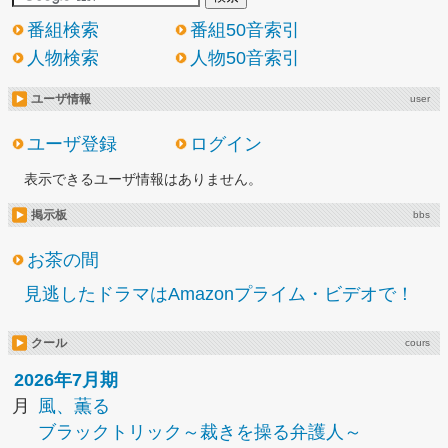
番組検索
番組50音索引
人物検索
人物50音索引
ユーザ情報
user
ユーザ登録
ログイン
表示できるユーザ情報はありません。
掲示板
bbs
お茶の間
見逃したドラマはAmazonプライム・ビデオで！
クール
cours
2026年7月期
月
風、薫る
ブラックトリック～裁きを操る弁護人～