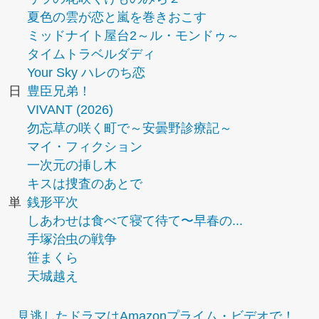
夏色の雲が恋と嵐を巻きおこす
ミッドナイト屋台2～ル・モンドゥ～
タイムトラベルダディ
Your Sky ハレのち恋
日
豊臣兄弟！
VIVANT (2026)
勿忘草の咲く町で～安曇野診療記～
マイ・フィクション
一次元の挿し木
キスは捜査のあとで
単
銭形平次
しあわせは食べて寝て待て〜早春の...
手塚治虫の戦争
笹まくら
天城越え
見逃したドラマはAmazonプライム・ビデオで！