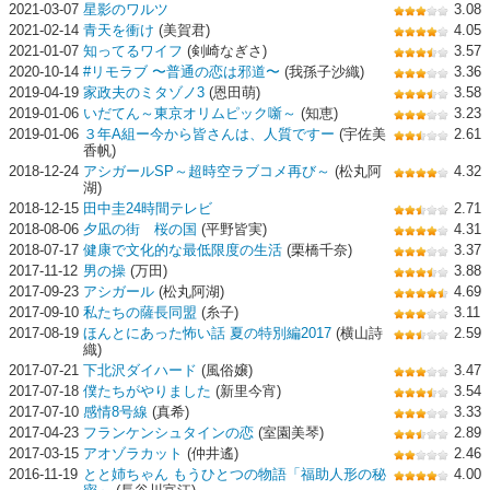
2021-03-07
星影のワルツ
3.08
2021-02-14
青天を衝け
(美賀君)
4.05
2021-01-07
知ってるワイフ
(剣崎なぎさ)
3.57
2020-10-14
#リモラブ 〜普通の恋は邪道〜
(我孫子沙織)
3.36
2019-04-19
家政夫のミタゾノ3
(恩田萌)
3.58
2019-01-06
いだてん～東京オリムピック噺～
(知恵)
3.23
2019-01-06
３年A組ー今から皆さんは、人質ですー
(宇佐美
2.61
香帆)
2018-12-24
アシガールSP～超時空ラブコメ再び～
(松丸阿
4.32
湖)
2018-12-15
田中圭24時間テレビ
2.71
2018-08-06
夕凪の街 桜の国
(平野皆実)
4.31
2018-07-17
健康で文化的な最低限度の生活
(栗橋千奈)
3.37
2017-11-12
男の操
(万田)
3.88
2017-09-23
アシガール
(松丸阿湖)
4.69
2017-09-10
私たちの薩長同盟
(糸子)
3.11
2017-08-19
ほんとにあった怖い話 夏の特別編2017
(横山詩
2.59
織)
2017-07-21
下北沢ダイハード
(風俗嬢)
3.47
2017-07-18
僕たちがやりました
(新里今宵)
3.54
2017-07-10
感情8号線
(真希)
3.33
2017-04-23
フランケンシュタインの恋
(室園美琴)
2.89
2017-03-15
アオゾラカット
(仲井遙)
2.46
2016-11-19
とと姉ちゃん もうひとつの物語「福助人形の秘
4.00