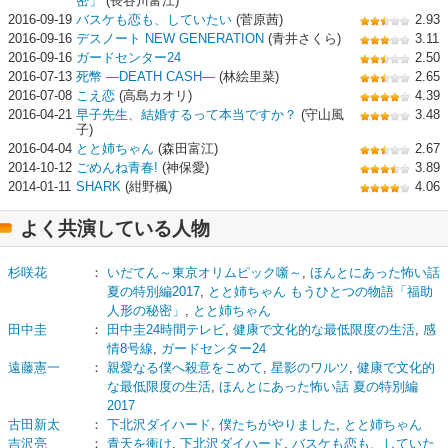
密」
(長谷川富江)
2016-09-19
バスケも恋も、していたい
(菅原茜)
2.93
2016-09-16
デスノート NEW GENERATION
(青井さくら)
3.11
2016-09-16
ガードセンター24
2.50
2016-07-13
死幣 ―DEATH CASH―
(林絵里菜)
2.65
2016-07-08
こえ恋
(高島カオリ)
4.39
2016-04-21
早子先生、結婚するって本当ですか？
(守山風
3.48
子)
2016-04-04
とと姉ちゃん
(森田富江)
2.67
2014-10-12
ごめんね青春!
(神保愛)
3.89
2014-01-11
SHARK
(紺野楓)
4.06
よく共演している人物
杉咲花
：
いだてん～東京オリムピック噺～
,
ほんとにあった怖い話
夏の特別編2017
,
とと姉ちゃん もうひとつの物語「福助
人形の秘密」
,
とと姉ちゃん
田中圭
：
田中圭24時間テレビ
,
健康で文化的な最低限度の生活
,
感
情8号線
,
ガードセンター24
遠藤憲一
：
親愛なる僕へ殺意をこめて
,
星影のワルツ
,
健康で文化的
な最低限度の生活
,
ほんとにあった怖い話 夏の特別編
2017
古田新太
：
下北沢ダイハード
,
僕たちがやりました
,
とと姉ちゃん
吉沢亮
：
青天を衝け
,
下北沢ダイハード
,
バスケも恋も、していた