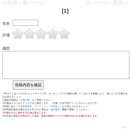
≪先頭
<前ページ
次ページ>
最後≫
[1]
名前
評価
感想
※本サイトはドラマのレビューサイトです。せっかくドラマの感想を書いてくれた人を揶揄したり、煽ったりする書き込
みは控えましょう。
※議論や雑談は「
お茶の間
」をご利用ください。
※評価はスターをクリックすると確定します。「評価」の文字列クリックでキャンセルです。
※利用にあたっては
利用規約
、
ガイドライン
、
FAQ
をしっかり読んでおきましょう。
※利用規約違反の書き込みを見つけた場合は「
違反報告
」機能で通報してください。
※評価を不正に操作する行為は禁止します。
※
利用規約
違反の行為を行った場合、投稿の削除やアクセス規制が行われる場合があります。
↑↑