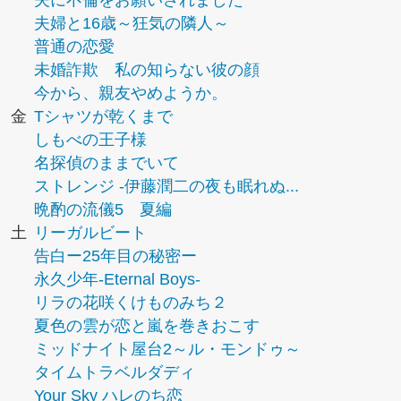
夫に不倫をお願いされました
夫婦と16歳～狂気の隣人～
普通の恋愛
未婚詐欺 私の知らない彼の顔
今から、親友やめようか。
金
Tシャツが乾くまで
しもべの王子様
名探偵のままでいて
ストレンジ -伊藤潤二の夜も眠れぬ...
晩酌の流儀5 夏編
土
リーガルビート
告白ー25年目の秘密ー
永久少年-Eternal Boys-
リラの花咲くけものみち２
夏色の雲が恋と嵐を巻きおこす
ミッドナイト屋台2～ル・モンドゥ～
タイムトラベルダディ
Your Sky ハレのち恋