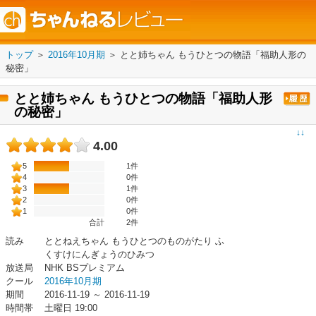
トップ
＞
2016年10月期
＞
とと姉ちゃん もうひとつの物語「福助人形の
秘密」
とと姉ちゃん もうひとつの物語「福助人形
の秘密」
↓↓
4.00
5
1件
4
0件
3
1件
2
0件
1
0件
合計
2
件
読み
ととねえちゃん もうひとつのものがたり ふ
くすけにんぎょうのひみつ
放送局
NHK BSプレミアム
クール
2016年10月期
期間
2016-11-19 ～ 2016-11-19
時間帯
土曜日 19:00