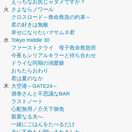
えっちなお尻じゃダメですか？
火
さよならノワール
クロスロード～救命救急の約束～
君の好きは無敵
幸せになりたいマサムネ君
水
Tokyo middle 30
ファーストクライ 母子救命救急班
今夜もシリアルキラーと待ち合わせ
ドライな同期の溺愛癖
おちたらおわり
君は夏のなか
木
大空港～GATE24～
酒巻さんと不思議なBAR
ラストノート
心配無用ノ介天下御免
親愛なる夫へ
一緒にごはんをたべるだけ