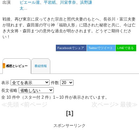
出演
ピエール瀧
、
平岩紙
、
川栄李奈
、
浜野謙
太
...
戦後、再び東京に戻ってきた宗吉と照代夫妻のもとへ、長谷川・富江夫妻
が現れます。森田屋の守り神「福助人形」に隠された秘密と共に、今は亡
き大女将・森田まつの意外な過去が明かされます。どうぞご期待くださ
い！
Facebookでシェア
Twitterでツイート
LINEで送る
感想とレビュー
番組情報
表示
件数
長文省略
全 10 件中（スター付 2 件）1～10 件が表示されています。
≪先頭
<前ページ
次ページ>
最後≫
[1]
スポンサーリンク