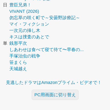
日
豊臣兄弟！
VIVANT (2026)
勿忘草の咲く町で～安曇野診療記～
マイ・フィクション
一次元の挿し木
キスは捜査のあとで
単
銭形平次
しあわせは食べて寝て待て〜早春の...
手塚治虫の戦争
笹まくら
天城越え
見逃したドラマはAmazonプライム・ビデオで！
PC用画面に切り替え