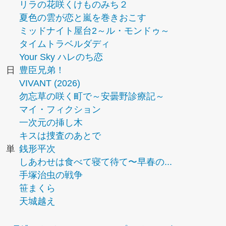
リラの花咲くけものみち２
夏色の雲が恋と嵐を巻きおこす
ミッドナイト屋台2～ル・モンドゥ～
タイムトラベルダディ
Your Sky ハレのち恋
日
豊臣兄弟！
VIVANT (2026)
勿忘草の咲く町で～安曇野診療記～
マイ・フィクション
一次元の挿し木
キスは捜査のあとで
単
銭形平次
しあわせは食べて寝て待て〜早春の...
手塚治虫の戦争
笹まくら
天城越え