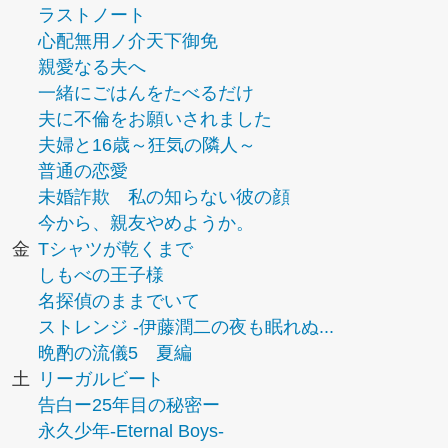
ラストノート
心配無用ノ介天下御免
親愛なる夫へ
一緒にごはんをたべるだけ
夫に不倫をお願いされました
夫婦と16歳～狂気の隣人～
普通の恋愛
未婚詐欺 私の知らない彼の顔
今から、親友やめようか。
金
Tシャツが乾くまで
しもべの王子様
名探偵のままでいて
ストレンジ -伊藤潤二の夜も眠れぬ...
晩酌の流儀5 夏編
土
リーガルビート
告白ー25年目の秘密ー
永久少年-Eternal Boys-