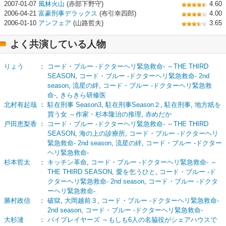
2007-01-07
風林火山
(赤部下野守)
4.60
2006-04-21
富豪刑事デラックス
(布引幸四郎)
4.00
2006-01-10
アンフェア
(山路哲夫)
3.65
よく共演している人物
りょう
：
コード・ブルー -ドクターヘリ緊急救命- ～THE THIRD
SEASON
,
コード・ブルー -ドクターヘリ緊急救命- 2nd
season
,
流星の絆
,
コード・ブルー -ドクターヘリ緊急救
命-
,
きらきら研修医
北村有起哉
：
駐在刑事 Season3
,
駐在刑事Season２
,
駐在刑事
,
地方紙を
買う女 ～作家・杉本隆治の推理
,
赤めだか
戸田恵梨香
：
コード・ブルー -ドクターヘリ緊急救命- ～THE THIRD
SEASON
,
海の上の診療所
,
コード・ブルー -ドクターヘリ
緊急救命- 2nd season
,
流星の絆
,
コード・ブルー -ドクター
ヘリ緊急救命-
杉本哲太
：
キッチン革命
,
コード・ブルー -ドクターヘリ緊急救命- ～
THE THIRD SEASON
,
愛を乞うひと
,
コード・ブルー -ド
クターヘリ緊急救命- 2nd season
,
コード・ブルー -ドクタ
ーヘリ緊急救命-
勝村政信
：
破獄
,
大岡越前３
,
コード・ブルー -ドクターヘリ緊急救命-
2nd season
,
コード・ブルー -ドクターヘリ緊急救命-
大杉漣
：
バイプレイヤーズ ～もしも6人の名脇役がシェアハウスで