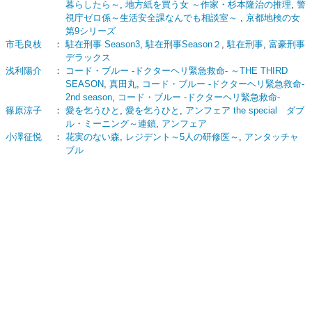
暮らしたら～
,
地方紙を買う女 ～作家・杉本隆治の推理
,
警
視庁ゼロ係～生活安全課なんでも相談室～
,
京都地検の女
第9シリーズ
市毛良枝
：
駐在刑事 Season3
,
駐在刑事Season２
,
駐在刑事
,
富豪刑事
デラックス
浅利陽介
：
コード・ブルー -ドクターヘリ緊急救命- ～THE THIRD
SEASON
,
真田丸
,
コード・ブルー -ドクターヘリ緊急救命-
2nd season
,
コード・ブルー -ドクターヘリ緊急救命-
篠原涼子
：
愛を乞うひと
,
愛を乞うひと
,
アンフェア the special ダブ
ル・ミーニング～連鎖
,
アンフェア
小澤征悦
：
花実のない森
,
レジデント～5人の研修医～
,
アンタッチャ
ブル