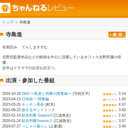
トップ
＞ 寺島進
寺島進
名前読み
てらしますすむ
北野武監督作品などの映画を中心に活躍しているオフィス北野所属の俳
優。
近年はドラマでの出演も目立つ。
出演・参加した番組
2024-10-18
D&D 〜医者と刑事の捜査線〜
(弓削文平)
3.14
2023-04-13
日本統一 関東編
1.00
2023-03-25
キッチン革命
(村木)
4.57
2022-09-23
旅するサンドイッチ
3.60
2022-01-14
駐在刑事 Season3
(江波敦史)
2.62
2020-01-24
駐在刑事Season２
(江波敦史)
3.07
2019-07-27
べしゃり暮らし
(上妻潔)
3.40