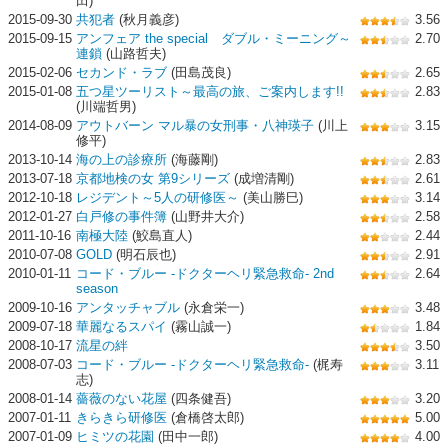
田)
2015-09-30
共犯者
(秋月義彦)
3.56
2015-09-15
アンフェア the special ダブル・ミーニング～
2.70
連鎖
(山路哲夫)
2015-02-06
セカンド・ラブ
(田島茂良)
2.65
2015-01-08
五つ星ツーリスト～最高の旅、ご案内します!!
2.83
(川端哲男)
2014-08-09
アウトバーン マル暴の女刑事・八神瑛子
(川上
3.15
修平)
2013-10-14
海の上の診療所
(海藤剛)
2.83
2013-07-18
京都地検の女 第9シリーズ
(成増清剛)
2.61
2012-10-18
レジデント～5人の研修医～
(美山勝巳)
3.14
2012-01-27
白戸修の事件簿
(山野井大介)
2.58
2011-10-16
南極大陸
(鮫島直人)
2.44
2010-07-08
GOLD
(明石辰也)
2.91
2010-01-11
コード・ブルー -ドクターヘリ緊急救命- 2nd
2.64
season
2009-10-16
アンタッチャブル
(永倉栄一)
3.48
2009-07-18
華麗なるスパイ
(霧山誠一)
1.84
2008-10-17
流星の絆
3.50
2008-07-03
コード・ブルー -ドクターヘリ緊急救命-
(梶寿
3.11
志)
2008-01-14
薔薇のない花屋
(四条健吾)
3.20
2007-01-11
きらきら研修医
(倉橋啓太郎)
5.00
2007-01-09
ヒミツの花園
(田中一郎)
4.00