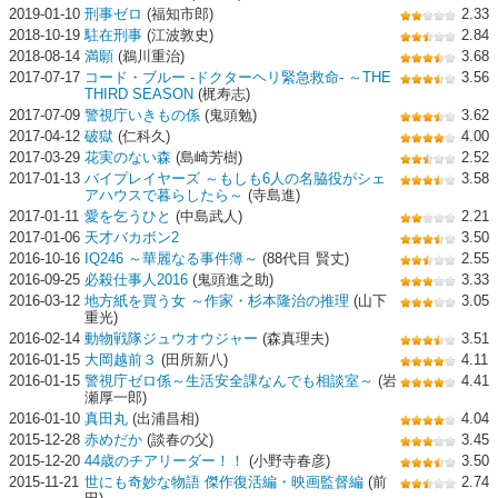
2019-01-10
刑事ゼロ
(福知市郎)
2.33
2018-10-19
駐在刑事
(江波敦史)
2.84
2018-08-14
満願
(鵜川重治)
3.68
2017-07-17
コード・ブルー -ドクターヘリ緊急救命- ～THE
3.56
THIRD SEASON
(梶寿志)
2017-07-09
警視庁いきもの係
(鬼頭勉)
3.62
2017-04-12
破獄
(仁科久)
4.00
2017-03-29
花実のない森
(島崎芳樹)
2.52
2017-01-13
バイプレイヤーズ ～もしも6人の名脇役がシェ
3.58
アハウスで暮らしたら～
(寺島進)
2017-01-11
愛を乞うひと
(中島武人)
2.21
2017-01-06
天才バカボン2
3.50
2016-10-16
IQ246 ～華麗なる事件簿～
(88代目 賢丈)
2.55
2016-09-25
必殺仕事人2016
(鬼頭進之助)
3.33
2016-03-12
地方紙を買う女 ～作家・杉本隆治の推理
(山下
3.05
重光)
2016-02-14
動物戦隊ジュウオウジャー
(森真理夫)
3.51
2016-01-15
大岡越前３
(田所新八)
4.11
2016-01-15
警視庁ゼロ係～生活安全課なんでも相談室～
(岩
4.41
瀬厚一郎)
2016-01-10
真田丸
(出浦昌相)
4.04
2015-12-28
赤めだか
(談春の父)
3.45
2015-12-20
44歳のチアリーダー！！
(小野寺春彦)
3.50
2015-11-21
世にも奇妙な物語 傑作復活編・映画監督編
(前
2.74