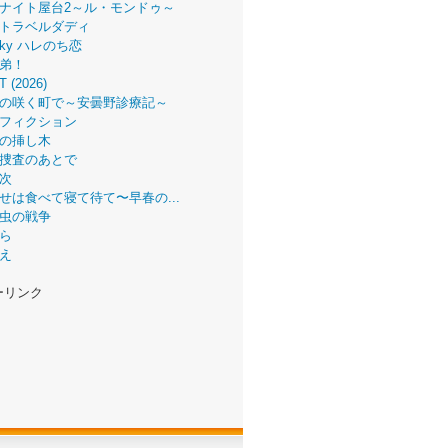
ナイト屋台2～ル・モンドゥ～
トラベルダディ
 Sky ハレのち恋
弟！
T (2026)
の咲く町で～安曇野診療記～
フィクション
の挿し木
捜査のあとで
次
せは食べて寝て待て〜早春の...
虫の戦争
ら
え
ーリンク