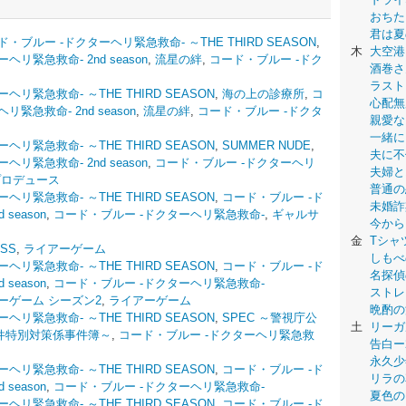
おちた
君は夏
ド・ブルー -ドクターヘリ緊急救命- ～THE THIRD SEASON
,
木
大空港
リ緊急救命- 2nd season
,
流星の絆
,
コード・ブルー -ドク
酒巻さ
ラスト
リ緊急救命- ～THE THIRD SEASON
,
海の上の診療所
,
コ
心配無
緊急救命- 2nd season
,
流星の絆
,
コード・ブルー -ドクタ
親愛な
一緒に
リ緊急救命- ～THE THIRD SEASON
,
SUMMER NUDE
,
夫に不
リ緊急救命- 2nd season
,
コード・ブルー -ドクターヘリ
夫婦と
プロデュース
普通の
リ緊急救命- ～THE THIRD SEASON
,
コード・ブルー -ド
未婚詐
season
,
コード・ブルー -ドクターヘリ緊急救命-
,
ギャルサ
今から
金
Tシャ
SS
,
ライアーゲーム
しもべ
リ緊急救命- ～THE THIRD SEASON
,
コード・ブルー -ド
名探偵
season
,
コード・ブルー -ドクターヘリ緊急救命-
ストレ
ーゲーム シーズン2
,
ライアーゲーム
晩酌の
リ緊急救命- ～THE THIRD SEASON
,
SPEC ～警視庁公
土
リーガ
件特別対策係事件簿～
,
コード・ブルー -ドクターヘリ緊急救
告白ー
永久少年-
リ緊急救命- ～THE THIRD SEASON
,
コード・ブルー -ド
リラの
season
,
コード・ブルー -ドクターヘリ緊急救命-
夏色の
リ緊急救命- ～THE THIRD SEASON
,
コード・ブルー -ド