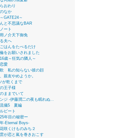
らおわり
のなか
～GATE24～
んと不思議なBAR
ノート
用ノ介天下御免
る夫へ
ごはんをたべるだけ
倫をお願いされました
16歳～狂気の隣人～
恋愛
欺 私の知らない彼の顔
、親友やめようか。
ツが乾くまで
の王子様
のままでいて
ンジ -伊藤潤二の夜も眠れぬ...
流儀5 夏編
ルビート
25年目の秘密ー
Eternal Boys-
花咲くけものみち２
雲が恋と嵐を巻きおこす