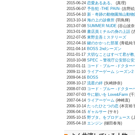
2015-06-24
恋愛あるある。
(真理)
2015-06-07
予告犯 -THE PAIN-
(吉野絵
2015-04-10
新・奇跡の動物園旭山動物園
2013-10-14
海の上の診療所
(羽鳥輝)
2013-07-08
SUMMER NUDE
(谷山波奈
2013-01-08
書店員ミチルの身の上話
(
2012-07-05
東野圭吾ミステリーズ
2012-04-16
鍵のかかった部屋
(青砥純子
2011-04-14
BOSS 2ndシーズン
2011-01-17
大切なことはすべて君が教
2010-10-08
SPEC ～警視庁公安部公
2010-01-11
コード・ブルー -ドクターヘリ緊
2009-11-10
ライアーゲーム シーズン2
2009-04-16
BOSS
2008-10-17
流星の絆
(矢崎静奈)
2008-07-03
コード・ブルー -ドクター
2007-07-03
牛に願いを Love&Farm
(千
2007-04-14
ライアーゲーム
(神崎直)
2006-10-14
たったひとつの恋
(本宮裕子
2006-04-15
ギャルサー
(サキ)
2005-10-15
野ブタ。をプロデュース
(
2005-04-18
エンジン
(樋田春海)