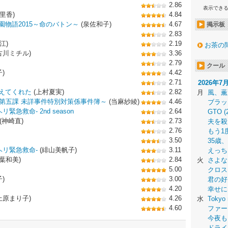
2.86
表示でき
里香)
4.84
物語2015～命のバトン～
(泉佐和子)
4.67
掲示板
2.83
江)
2.19
お茶の
古川ミチル)
3.36
2.79
クール
)
4.42
2.71
2026年7
えてくれた
(上村夏実)
2.82
月
風、薫
安第五課 未詳事件特別対策係事件簿～
(当麻紗綾)
4.46
ブラッ
急救命- 2nd season
2.64
GTO (
(神崎直)
2.73
夫を殺
2.76
もう1
3.50
35歳
ヘリ緊急救命-
(緋山美帆子)
3.11
えっち
葉和美)
2.84
火
さよな
5.00
クロス
)
3.00
君の好
4.20
幸せに
上原まり子)
4.26
水
Tokyo 
4.60
ファー
今夜も
ドライ