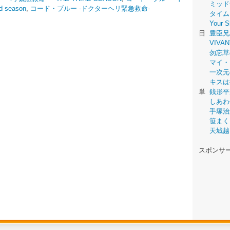
ミッド
season
,
コード・ブルー -ドクターヘリ緊急救命-
タイム
Your
日
豊臣兄
VIVAN
勿忘草
マイ・
一次元
キスは
単
銭形平
しあわ
手塚治
笹まく
天城越
スポンサ