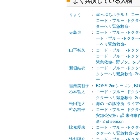
よく共演している人物
りょう
：
崖っぷちホテル！
,
コー
コード・ブルー -ドクターヘ
ターヘリ緊急救命-
寺島進
：
コード・ブルー -ドクターヘ
ード・ブルー -ドクターヘリ
ーヘリ緊急救命-
山下智久
：
コード・ブルー -ドクターヘ
コード・ブルー -ドクターヘ
緊急救命-
,
野ブタ。を
新垣結衣
：
コード・ブルー -ドクターヘ
クターヘリ緊急救命- 2nd 
ー
吉瀬美智子
：
BOSS 2ndシーズン
,
BO
杉本哲太
：
コード・ブルー -ドクターヘ
クターヘリ緊急救命- 2nd 
松田翔太
：
海の上の診療所
,
ライア
椎名桔平
：
コード・ブルー -ドクターヘ
安部公安第五課 未詳事
命- 2nd season
比嘉愛未
：
コード・ブルー -ドクターヘ
クターヘリ緊急救命- 2nd 
浅利陽介
：
コード・ブルー -ドクターヘ