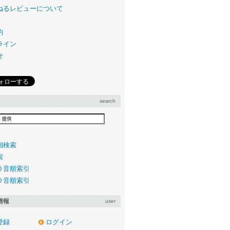
ねるレビューについて
約
ライン
せ
search
細検索
索
０音順索引
０音順索引
情報
user
登録
ログイン