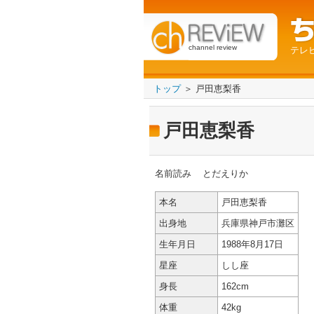
channel review
テレ
トップ
＞ 戸田恵梨香
戸田恵梨香
名前読み
とだえりか
本名
戸田恵梨香
出身地
兵庫県神戸市灘区
生年月日
1988年8月17日
星座
しし座
身長
162cm
体重
42kg