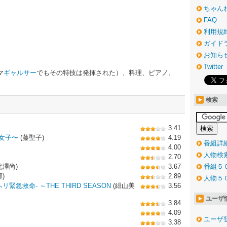
ちゃん
FAQ
利用規
ガイド
お知ら
Twitter
マ
ギャルサー
でもその特技は発揮された）、料理、ピアノ、
検索
3.41
女子〜
(藤聖子)
4.19
番組詳
4.00
人物検
2.70
北澤尚)
3.67
番組５
)
2.89
人物５
緊急救命- ～THE THIRD SEASON
(緋山美
3.56
ユーザ
3.84
4.09
ユーザ
3.38