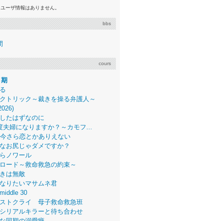
るユーザ情報はありません。
bbs
間
cours
月期
る
クトリック～裁きを操る弁護人～
2026)
したはずなのに
度夫婦になりますか？～カモフ...
、今さら恋とかありえない
なお尻じゃダメですか？
らノワール
ロード～救命救急の約束～
きは無敵
なりたいマサムネ君
middle 30
ストクライ 母子救命救急班
シリアルキラーと待ち合わせ
な同期の溺愛癖