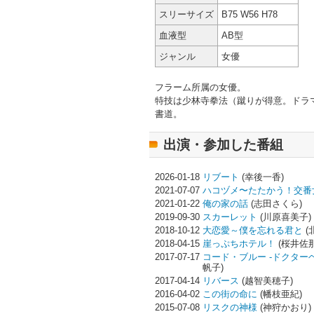
スリーサイズ
B75 W56 H78
血液型
AB型
ジャンル
女優
フラーム所属の女優。
特技は少林寺拳法（蹴りが得意。ドラ
書道。
出演・参加した番組
2026-01-18
リブート
(幸後一香)
2021-07-07
ハコヅメ〜たたかう！交番
2021-01-22
俺の家の話
(志田さくら)
2019-09-30
スカーレット
(川原喜美子)
2018-10-12
大恋愛～僕を忘れる君と
(
2018-04-15
崖っぷちホテル！
(桜井佐那
2017-07-17
コード・ブルー -ドクターヘリ
帆子)
2017-04-14
リバース
(越智美穂子)
2016-04-02
この街の命に
(幡枝亜紀)
2015-07-08
リスクの神様
(神狩かおり)