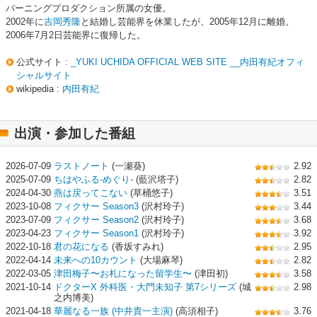
バーニングプロダクション所属の女優。
2002年に
吉岡秀隆
と結婚し芸能界を休業したが、2005年12月に離婚。
2006年7月2日芸能界に復帰した。
公式サイト :
_YUKI UCHIDA OFFICIAL WEB SITE __内田有紀オフィ
シャルサイト
wikipedia :
内田有紀
出演・参加した番組
2026-07-09
ラストノート
(一瀬葵)
2.92
2025-07-09
ちはやふる-めぐり-
(藍沢塔子)
2.82
2024-04-30
燕は戻ってこない
(草桶悠子)
3.51
2023-10-08
フィクサー Season3
(沢村玲子)
3.44
2023-07-09
フィクサー Season2
(沢村玲子)
3.68
2023-04-23
フィクサー Season1
(沢村玲子)
3.92
2022-10-18
君の花になる
(香坂すみれ)
2.95
2022-04-14
未来への10カウント
(大場麻琴)
2.82
2022-03-05
津田梅子〜お札になった留学生〜
(津田初)
3.58
2021-10-14
ドクターX 外科医・大門未知子 第7シリーズ
(城
2.98
之内博美)
2021-04-18
華麗なる一族 (中井貴一主演)
(高須相子)
3.76