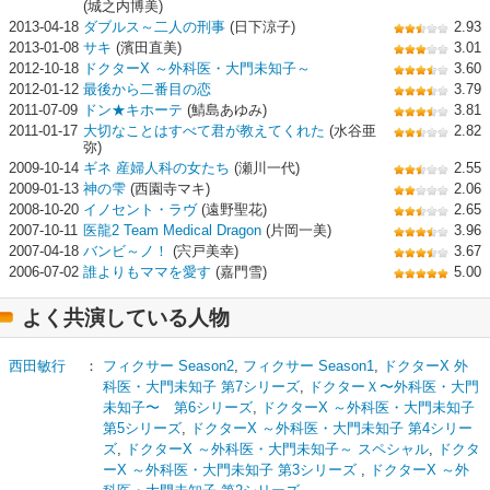
(城之内博美)
2013-04-18
ダブルス～二人の刑事
(日下涼子)
2.93
2013-01-08
サキ
(濱田直美)
3.01
2012-10-18
ドクターX ～外科医・大門未知子～
3.60
2012-01-12
最後から二番目の恋
3.79
2011-07-09
ドン★キホーテ
(鯖島あゆみ)
3.81
2011-01-17
大切なことはすべて君が教えてくれた
(水谷亜
2.82
弥)
2009-10-14
ギネ 産婦人科の女たち
(瀬川一代)
2.55
2009-01-13
神の雫
(西園寺マキ)
2.06
2008-10-20
イノセント・ラヴ
(遠野聖花)
2.65
2007-10-11
医龍2 Team Medical Dragon
(片岡一美)
3.96
2007-04-18
バンビ～ノ！
(宍戸美幸)
3.67
2006-07-02
誰よりもママを愛す
(嘉門雪)
5.00
よく共演している人物
西田敏行
：
フィクサー Season2
,
フィクサー Season1
,
ドクターX 外
科医・大門未知子 第7シリーズ
,
ドクターＸ〜外科医・大門
未知子〜 第6シリーズ
,
ドクターX ～外科医・大門未知子
第5シリーズ
,
ドクターX ～外科医・大門未知子 第4シリー
ズ
,
ドクターX ～外科医・大門未知子～ スペシャル
,
ドクタ
ーX ～外科医・大門未知子 第3シリーズ
,
ドクターX ～外