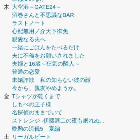
木
大空港～GATE24～
酒巻さんと不思議なBAR
ラストノート
心配無用ノ介天下御免
親愛なる夫へ
一緒にごはんをたべるだけ
夫に不倫をお願いされました
夫婦と16歳～狂気の隣人～
普通の恋愛
未婚詐欺 私の知らない彼の顔
今から、親友やめようか。
金
Tシャツが乾くまで
しもべの王子様
名探偵のままでいて
ストレンジ -伊藤潤二の夜も眠れぬ...
晩酌の流儀5 夏編
土
リーガルビート