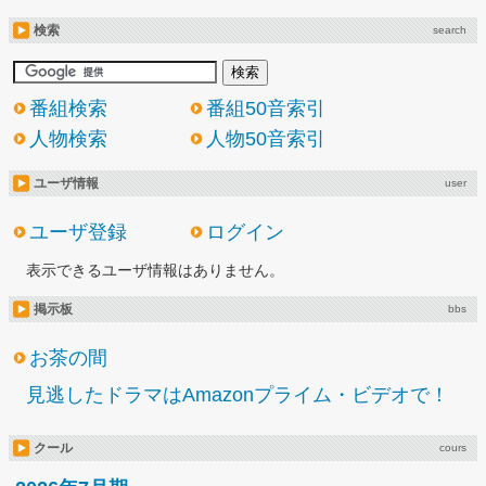
検索
search
番組検索
番組50音索引
人物検索
人物50音索引
ユーザ情報
user
ユーザ登録
ログイン
表示できるユーザ情報はありません。
掲示板
bbs
お茶の間
見逃したドラマはAmazonプライム・ビデオで！
クール
cours