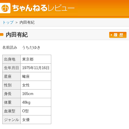
トップ
＞ 内田有紀
内田有紀
名前読み
うちだゆき
出身地
東京都
生年月日
1975年11月16日
星座
蠍座
性別
女性
身長
165cm
体重
48kg
血液型
O型
ジャンル
女優