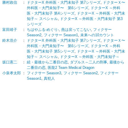
勝村政信
：
ドクターX 外科医・大門未知子 第7シリーズ
,
ドクターＸ〜
外科医・大門未知子〜 第6シリーズ
,
ドクターX ～外科
医・大門未知子 第4シリーズ
,
ドクターX ～外科医・大門未
知子～ スペシャル
,
ドクターX ～外科医・大門未知子 第3
シリーズ
富田靖子
：
ちはやふる-めぐり-
,
燕は戻ってこない
,
フィクサー
Season2
,
フィクサー Season1
,
未来への10カウント
鈴木浩介
：
ドクターX 外科医・大門未知子 第7シリーズ
,
ドクターＸ〜
外科医・大門未知子〜 第6シリーズ
,
ドクターX ～外科
医・大門未知子 第5シリーズ
,
ドクターX ～外科医・大門未
知子～ スペシャル
,
ドクターX ～外科医・大門未知子～
坂口憲二
：
続・最後から二番目の恋
,
ダブルス～二人の刑事
,
最後から
二番目の恋
,
医龍2 Team Medical Dragon
小泉孝太郎
：
フィクサー Season3
,
フィクサー Season2
,
フィクサー
Season1
,
真犯人