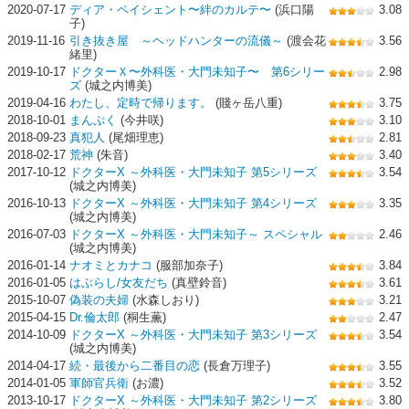
2020-07-17
ディア・ペイシェント〜絆のカルテ〜
(浜口陽
3.08
子)
2019-11-16
引き抜き屋 ～ヘッドハンターの流儀～
(渡会花
3.56
緒里)
2019-10-17
ドクターＸ〜外科医・大門未知子〜 第6シリー
2.98
ズ
(城之内博美)
2019-04-16
わたし、定時で帰ります。
(賤ヶ岳八重)
3.75
2018-10-01
まんぷく
(今井咲)
3.10
2018-09-23
真犯人
(尾畑理恵)
2.81
2018-02-17
荒神
(朱音)
3.40
2017-10-12
ドクターX ～外科医・大門未知子 第5シリーズ
3.54
(城之内博美)
2016-10-13
ドクターX ～外科医・大門未知子 第4シリーズ
3.35
(城之内博美)
2016-07-03
ドクターX ～外科医・大門未知子～ スペシャル
2.46
(城之内博美)
2016-01-14
ナオミとカナコ
(服部加奈子)
3.84
2016-01-05
はぶらし/女友だち
(真壁鈴音)
3.61
2015-10-07
偽装の夫婦
(水森しおり)
3.21
2015-04-15
Dr.倫太郎
(桐生薫)
2.47
2014-10-09
ドクターX ～外科医・大門未知子 第3シリーズ
3.54
(城之内博美)
2014-04-17
続・最後から二番目の恋
(長倉万理子)
3.55
2014-01-05
軍師官兵衛
(お濃)
3.52
2013-10-17
ドクターX ～外科医・大門未知子 第2シリーズ
3.80