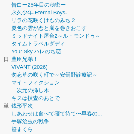
告白ー25年目の秘密ー
永久少年-Eternal Boys-
リラの花咲くけものみち２
夏色の雲が恋と嵐を巻きおこす
ミッドナイト屋台2～ル・モンドゥ～
タイムトラベルダディ
Your Sky ハレのち恋
日
豊臣兄弟！
VIVANT (2026)
勿忘草の咲く町で～安曇野診療記～
マイ・フィクション
一次元の挿し木
キスは捜査のあとで
単
銭形平次
しあわせは食べて寝て待て〜早春の...
手塚治虫の戦争
笹まくら