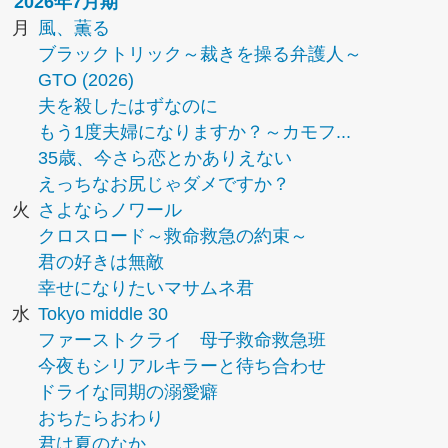
2026年7月期
月
風、薫る
ブラックトリック～裁きを操る弁護人～
GTO (2026)
夫を殺したはずなのに
もう1度夫婦になりますか？～カモフ...
35歳、今さら恋とかありえない
えっちなお尻じゃダメですか？
火
さよならノワール
クロスロード～救命救急の約束～
君の好きは無敵
幸せになりたいマサムネ君
水
Tokyo middle 30
ファーストクライ 母子救命救急班
今夜もシリアルキラーと待ち合わせ
ドライな同期の溺愛癖
おちたらおわり
君は夏のなか