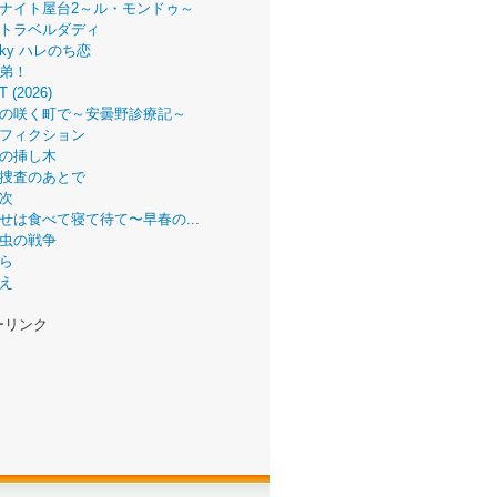
ナイト屋台2～ル・モンドゥ～
トラベルダディ
 Sky ハレのち恋
弟！
T (2026)
の咲く町で～安曇野診療記～
フィクション
の挿し木
捜査のあとで
次
せは食べて寝て待て〜早春の...
虫の戦争
ら
え
ーリンク