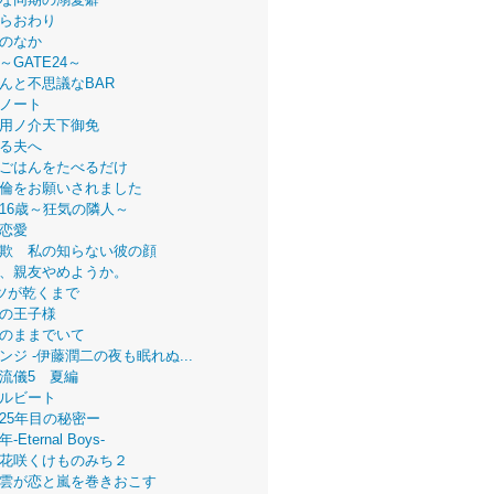
らおわり
のなか
～GATE24～
んと不思議なBAR
ノート
用ノ介天下御免
る夫へ
ごはんをたべるだけ
倫をお願いされました
16歳～狂気の隣人～
恋愛
欺 私の知らない彼の顔
、親友やめようか。
ツが乾くまで
の王子様
のままでいて
ンジ -伊藤潤二の夜も眠れぬ...
流儀5 夏編
ルビート
25年目の秘密ー
Eternal Boys-
花咲くけものみち２
雲が恋と嵐を巻きおこす