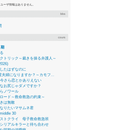
るユーザ情報はありません。
bbs
間
cours
月期
る
クトリック～裁きを操る弁護人～
2026)
したはずなのに
度夫婦になりますか？～カモフ...
、今さら恋とかありえない
なお尻じゃダメですか？
らノワール
ロード～救命救急の約束～
きは無敵
なりたいマサムネ君
middle 30
ストクライ 母子救命救急班
シリアルキラーと待ち合わせ
な同期の溺愛癖