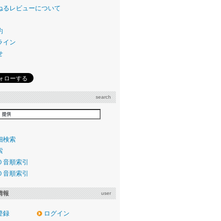
ねるレビューについて
約
ライン
せ
search
細検索
索
０音順索引
０音順索引
情報
user
登録
ログイン