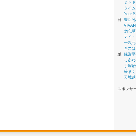
ミッド
タイム
Your
日
豊臣兄
VIVAN
勿忘草
マイ・
一次元
キスは
単
銭形平
しあわ
手塚治
笹まく
天城越
スポンサ