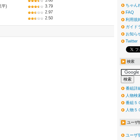
3.60
ちゃん
航平)
3.79
2.97
FAQ
2.50
利用規
ガイド
お知ら
Twitter
検索
番組詳
人物検
番組５
人物５
ユーザ
ユーザ