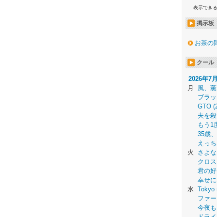
表示でき
掲示板
お茶の
クール
2026年7
月
風、薫
ブラッ
GTO (
夫を殺
もう1
35歳
えっち
火
さよな
クロス
君の好
幸せに
水
Tokyo 
ファー
今夜も
ドライ