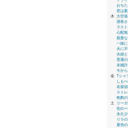
おちた
君は夏
木
大空港
酒巻さ
ラスト
心配無
親愛な
一緒に
夫に不
夫婦と
普通の
未婚詐
今から
金
Tシャ
しもべ
名探偵
ストレ
晩酌の
土
リーガ
告白ー
永久少年-
リラの
夏色の