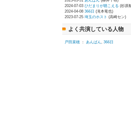
2025-03-31
あんぱん
(柳井千尋)
2024-07-03
ひだまりが聴こえる
(杉原
2024-04-08
366日
(滝本竜也)
2023-07-25
埼玉のホスト
(高崎セン)
よく共演している人物
戸田菜穂
：
あんぱん
,
366日