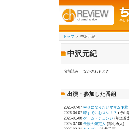
channel review
テレ
トップ
＞ 中沢元紀
中沢元紀
名前読み
なかざわもとき
出演・参加した番組
2026-07-07
幸せになりたいマサムネ君
2026-04-07
時すでにおスシ！？
(待山渚
2026-01-08
ゲーム・チェンジ
(草道蒼太
2025-07-09
最後の鑑定人
(都丸勇人)