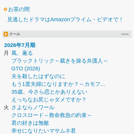
お茶の間
見逃したドラマはAmazonプライム・ビデオで！
クール
cours
2026年7月期
月
風、薫る
ブラックトリック～裁きを操る弁護人～
GTO (2026)
夫を殺したはずなのに
もう1度夫婦になりますか？～カモフ...
35歳、今さら恋とかありえない
えっちなお尻じゃダメですか？
火
さよならノワール
クロスロード～救命救急の約束～
君の好きは無敵
幸せになりたいマサムネ君