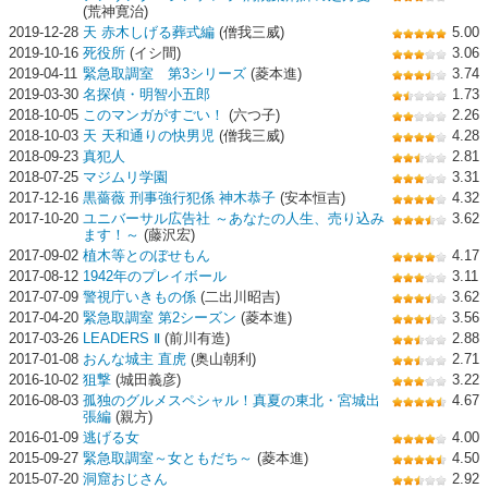
(荒神寛治)
2019-12-28
天 赤木しげる葬式編
(僧我三威)
5.00
2019-10-16
死役所
(イシ間)
3.06
2019-04-11
緊急取調室 第3シリーズ
(菱本進)
3.74
2019-03-30
名探偵・明智小五郎
1.73
2018-10-05
このマンガがすごい！
(六つ子)
2.26
2018-10-03
天 天和通りの快男児
(僧我三威)
4.28
2018-09-23
真犯人
2.81
2018-07-25
マジムリ学園
3.31
2017-12-16
黒薔薇 刑事強行犯係 神木恭子
(安本恒吉)
4.32
2017-10-20
ユニバーサル広告社 ～あなたの人生、売り込み
3.62
ます！～
(藤沢宏)
2017-09-02
植木等とのぼせもん
4.17
2017-08-12
1942年のプレイボール
3.11
2017-07-09
警視庁いきもの係
(二出川昭吉)
3.62
2017-04-20
緊急取調室 第2シーズン
(菱本進)
3.56
2017-03-26
LEADERS Ⅱ
(前川有造)
2.88
2017-01-08
おんな城主 直虎
(奥山朝利)
2.71
2016-10-02
狙撃
(城田義彦)
3.22
2016-08-03
孤独のグルメスペシャル！真夏の東北・宮城出
4.67
張編
(親方)
2016-01-09
逃げる女
4.00
2015-09-27
緊急取調室～女ともだち～
(菱本進)
4.50
2015-07-20
洞窟おじさん
2.92