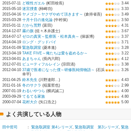
2015-07-11
ど根性ガエル
(町田校長)
3.44
2015-05-10
迷宮捜査
(柿崎功)
3.33
2015-04-16
ヤメゴク～ヤクザやめて頂きます～
(倉持省吾)
3.49
2015-03-28
十月十日の進化論
(中村保)
3.50
2015-01-11
だから荒野
(富田)
4.31
2014-12-07
霧の旗
(佐々木弁護士)
3.67
2014-07-17
ゼロの真実～監察医・松本真央～
(保坂博)
3.37
2014-04-19
ロング・グッドバイ
3.71
2014-01-09
緊急取調室
(菱本進)
3.28
2013-04-19
TAKE FIVE～俺たちは愛を盗めるか～
3.22
2013-04-01
あまちゃん
(長内六郎)
4.12
2012-07-01
ビューティフルレイン
(宗田清)
3.38
2012-04-10
37歳で医者になった僕～研修医純情物語～
(石浜
3.26
幸平)
2011-04-25
鈴木先生
(川野達郎…)
4.43
2011-01-16
冬のサクラ
(稲葉哲也)
2.99
2007-01-19
わるいやつら
(横武誠二)
4.00
2003-09-29
てるてる家族
4.80
2000-07-04
花村大介
(矢口浩之)
5.00
よく共演している人物
田中哲司
：
緊急取調室 第4シリーズ
,
緊急取調室 第3シリーズ
,
緊急