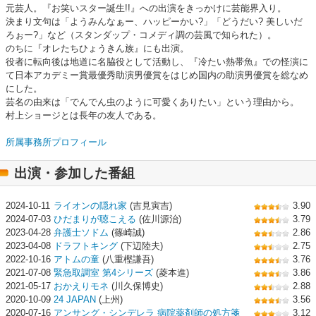
元芸人。『お笑いスター誕生!!』への出演をきっかけに芸能界入り。
決まり文句は「ようみんなぁー、ハッピーかい?」「どうだい? 美しいだ
ろぉー?」など（スタンダップ・コメディ調の芸風で知られた）。
のちに『オレたちひょうきん族』にも出演。
役者に転向後は地道に名脇役として活動し、『冷たい熱帯魚』での怪演に
て日本アカデミー賞最優秀助演男優賞をはじめ国内の助演男優賞を総なめ
にした。
芸名の由来は「でんでん虫のように可愛くありたい」という理由から。
村上ショージとは長年の友人である。
所属事務所プロフィール
出演・参加した番組
2024-10-11
ライオンの隠れ家
(吉見寅吉)
3.90
2024-07-03
ひだまりが聴こえる
(佐川源治)
3.79
2023-04-28
弁護士ソドム
(篠崎誠)
2.86
2023-04-08
ドラフトキング
(下辺陸夫)
2.75
2022-10-16
アトムの童
(八重樫謙吾)
3.76
2021-07-08
緊急取調室 第4シリーズ
(菱本進)
3.86
2021-05-17
おかえりモネ
(川久保博史)
2.88
2020-10-09
24 JAPAN
(上州)
3.56
2020-07-16
アンサング・シンデレラ 病院薬剤師の処方箋
3.12