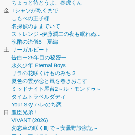
ちょっと待とうよ、春虎くん
金
Tシャツが乾くまで
しもべの王子様
名探偵のままでいて
ストレンジ -伊藤潤二の夜も眠れぬ...
晩酌の流儀5 夏編
土
リーガルビート
告白ー25年目の秘密ー
永久少年-Eternal Boys-
リラの花咲くけものみち２
夏色の雲が恋と嵐を巻きおこす
ミッドナイト屋台2～ル・モンドゥ～
タイムトラベルダディ
Your Sky ハレのち恋
日
豊臣兄弟！
VIVANT (2026)
勿忘草の咲く町で～安曇野診療記～