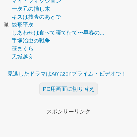
マイ・フィクション
一次元の挿し木
キスは捜査のあとで
単
銭形平次
しあわせは食べて寝て待て〜早春の...
手塚治虫の戦争
笹まくら
天城越え
見逃したドラマはAmazonプライム・ビデオで！
PC用画面に切り替え
スポンサーリンク