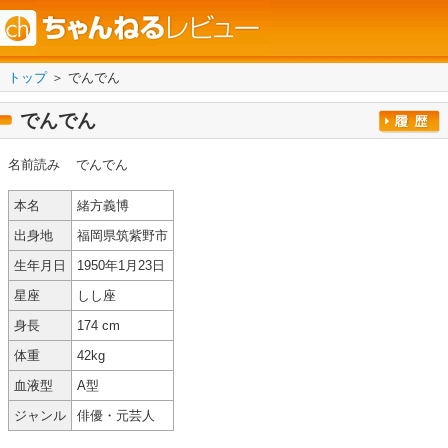
トップ
＞ でんでん
でんでん
名前読み
でんでん
本名
緒方義博
出身地
福岡県筑紫野市
生年月日
1950年1月23日
星座
しし座
身長
174 cm
体重
42kg
血液型
A型
ジャンル
俳優・元芸人