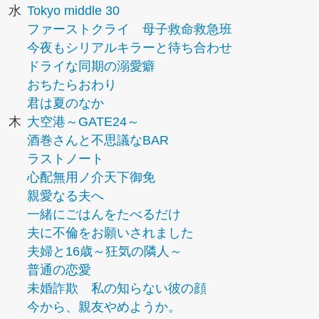
水
Tokyo middle 30
ファーストクライ 母子救命救急班
今夜もシリアルキラーと待ち合わせ
ドライな同期の溺愛癖
おちたらおわり
君は夏のなか
木
大空港～GATE24～
酒巻さんと不思議なBAR
ラストノート
心配無用ノ介天下御免
親愛なる夫へ
一緒にごはんをたべるだけ
夫に不倫をお願いされました
夫婦と16歳～狂気の隣人～
普通の恋愛
未婚詐欺 私の知らない彼の顔
今から、親友やめようか。