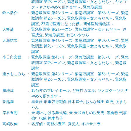
取調室 第2シーズン
,
緊急取調室～女ともだち～
,
ヤメゴ
ク～ヤクザやめて頂きます～
,
緊急取調室
鈴木浩介
：
緊急取調室 第4シリーズ
,
緊急取調室 第3シリーズ
,
緊急
取調室 第2シーズン
,
緊急取調室～女ともだち～
,
緊急取
調室
,
37歳で医者になった僕～研修医純情物語～
大杉漣
：
緊急取調室 第2シーズン
,
緊急取調室～女ともだち～
,
迷
宮捜査
,
緊急取調室
,
わるいやつら
天海祐希
：
緊急取調室 第4シリーズ
,
緊急取調室 第3シリーズ
,
緊急
取調室 第2シーズン
,
緊急取調室～女ともだち～
,
緊急取
調室
小日向文世
：
緊急取調室 第4シリーズ
,
緊急取調室 第3シリーズ
,
緊急
取調室 第2シーズン
,
緊急取調室～女ともだち～
,
緊急取
調室
速水もこみち
：
緊急取調室 第4シリーズ
,
緊急取調室 第3シリーズ
,
緊急
取調室 第2シーズン
,
緊急取調室～女ともだち～
,
緊急取
調室
勝地涼
：
1942年のプレイボール
,
ど根性ガエル
,
ヤメゴク～ヤクザ
やめて頂きます～
吹越満
：
黒薔薇 刑事強行犯係 神木恭子
,
おんな城主 直虎
,
あまち
ゃん
岸谷五朗
：
天 赤木しげる葬式編
,
天 天和通りの快男児
,
黒薔薇 刑事
強行犯係 神木恭子
高嶋政伸
：
名探偵・明智小五郎
,
真犯人
,
冬のサクラ