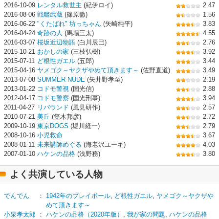
2016-10-09
レンタル救世主
(紀伊ロイ)
2.47
2016-08-06
戦艦武蔵
(篠原徹)
1.56
2016-06-22
"くたばれ" 坊っちゃん
(矢崎純平)
3.83
2016-04-24
奇跡の人
(馬場三太)
4.55
2016-03-07
桜坂近辺物語
(白川辰巳)
2.76
2015-10-21
おかしの家
(三枝弘樹)
3.92
2015-07-11
ど根性ガエル
(五郎)
3.44
2015-04-16
ヤメゴク～ヤクザやめて頂きます～
(佐野直道)
3.49
2013-07-08
SUMMER NUDE
(矢井野孝至)
2.19
2013-01-22
コドモ警視
(国光信)
2.88
2012-04-17
コドモ警察
(国光刑事)
3.94
2011-04-27
リバウンド
(風見研作)
2.57
2010-07-21
美丘
(笠木邦彦)
2.72
2009-10-19
東京DOGS
(堀川経一)
2.79
2008-10-16
小児救命
3.67
2008-01-11
未来講師めぐる
(海老沢ユーキ)
4.03
2007-01-10
ハケンの品格
(浅野務)
3.80
よく共演している人物
でんでん
：
1942年のプレイボール
,
ど根性ガエル
,
ヤメゴク～ヤクザや
めて頂きます～
小泉孝太郎
：
ハケンの品格（2020年版）
,
我が家の問題
,
ハケンの品格