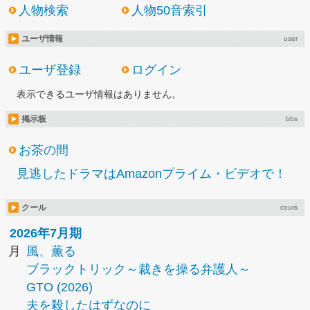
人物検索
人物50音索引
ユーザ情報
user
ユーザ登録
ログイン
表示できるユーザ情報はありません。
掲示板
bbs
お茶の間
見逃したドラマはAmazonプライム・ビデオで！
クール
cours
2026年7月期
月
風、薫る
ブラックトリック～裁きを操る弁護人～
GTO (2026)
夫を殺したはずなのに