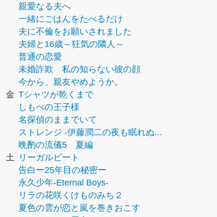
親愛なる夫へ
一緒にごはんをたべるだけ
夫に不倫をお願いされました
夫婦と16歳～狂気の隣人～
普通の恋愛
未婚詐欺 私の知らない彼の顔
今から、親友やめようか。
金
Tシャツが乾くまで
しもべの王子様
名探偵のままでいて
ストレンジ -伊藤潤二の夜も眠れぬ...
晩酌の流儀5 夏編
土
リーガルビート
告白ー25年目の秘密ー
永久少年-Eternal Boys-
リラの花咲くけものみち２
夏色の雲が恋と嵐を巻きおこす