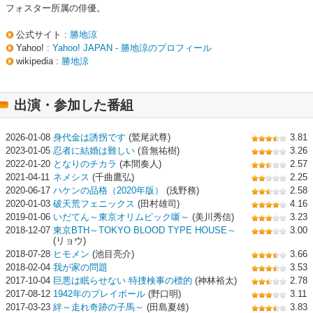
フォスター所属の俳優。
公式サイト :
勝地涼
Yahoo! :
Yahoo! JAPAN - 勝地涼のプロフィール
wikipedia :
勝地涼
出演・参加した番組
2026-01-08
身代金は誘拐です
(鷲尾武尊)
3.81
2023-01-05
忍者に結婚は難しい
(音無祐樹)
3.26
2022-01-20
となりのチカラ
(本間奏人)
2.57
2021-04-11
ネメシス
(千曲鷹弘)
2.25
2020-06-17
ハケンの品格（2020年版）
(浅野務)
2.58
2020-01-03
破天荒フェニックス
(田村雄司)
4.16
2019-01-06
いだてん～東京オリムピック噺～
(美川秀信)
3.23
2018-12-07
東京BTH～TOKYO BLOOD TYPE HOUSE～
3.00
(リョウ)
2018-07-28
ヒモメン
(池目亮介)
3.66
2018-02-04
我が家の問題
3.53
2017-10-04
巨悪は眠らせない 特捜検事の標的
(神林裕太)
2.78
2017-08-12
1942年のプレイボール
(野口明)
3.11
2017-03-23
絆～走れ奇跡の子馬～
(田島夏雄)
3.83