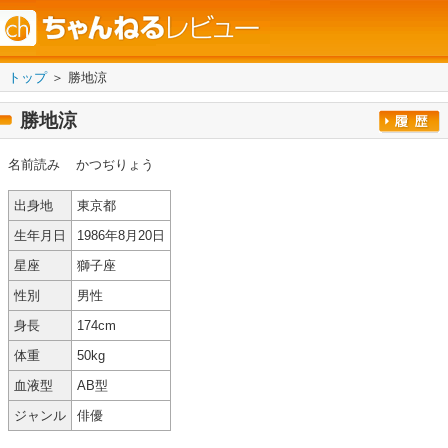
トップ
＞ 勝地涼
勝地涼
名前読み
かつぢりょう
出身地
東京都
生年月日
1986年8月20日
星座
獅子座
性別
男性
身長
174cm
体重
50kg
血液型
AB型
ジャンル
俳優