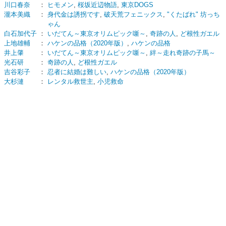
川口春奈
：
ヒモメン
,
桜坂近辺物語
,
東京DOGS
瀧本美織
：
身代金は誘拐です
,
破天荒フェニックス
,
"くたばれ" 坊っち
ゃん
白石加代子
：
いだてん～東京オリムピック噺～
,
奇跡の人
,
ど根性ガエル
上地雄輔
：
ハケンの品格（2020年版）
,
ハケンの品格
井上肇
：
いだてん～東京オリムピック噺～
,
絆～走れ奇跡の子馬～
光石研
：
奇跡の人
,
ど根性ガエル
吉谷彩子
：
忍者に結婚は難しい
,
ハケンの品格（2020年版）
大杉漣
：
レンタル救世主
,
小児救命