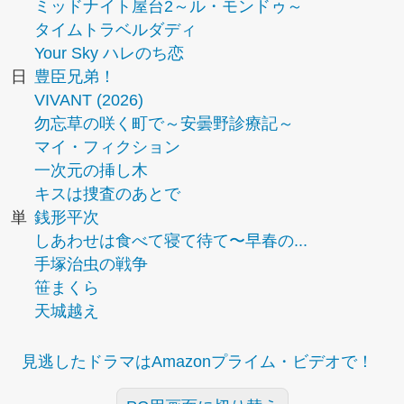
ミッドナイト屋台2～ル・モンドゥ～
タイムトラベルダディ
Your Sky ハレのち恋
日
豊臣兄弟！
VIVANT (2026)
勿忘草の咲く町で～安曇野診療記～
マイ・フィクション
一次元の挿し木
キスは捜査のあとで
単
銭形平次
しあわせは食べて寝て待て〜早春の...
手塚治虫の戦争
笹まくら
天城越え
見逃したドラマはAmazonプライム・ビデオで！