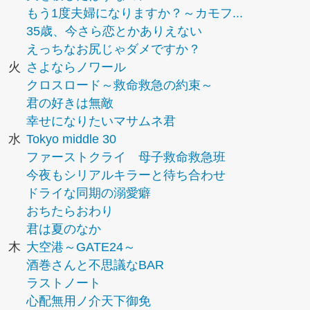
もう1度夫婦になりますか？～カモフ...
35歳、今さら恋とかありえない
えっちなお尻じゃダメですか？
火
さよならノワール
クロスロード～救命救急の約束～
君の好きは無敵
幸せになりたいマサムネ君
水
Tokyo middle 30
ファーストクライ 母子救命救急班
今夜もシリアルキラーと待ち合わせ
ドライな同期の溺愛癖
おちたらおわり
君は夏のなか
木
大空港～GATE24～
酒巻さんと不思議なBAR
ラストノート
心配無用ノ介天下御免