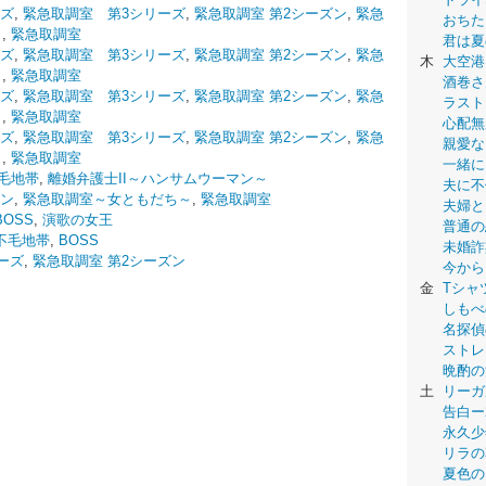
ーズ
,
緊急取調室 第3シリーズ
,
緊急取調室 第2シーズン
,
緊急
おちた
～
,
緊急取調室
君は夏
ーズ
,
緊急取調室 第3シリーズ
,
緊急取調室 第2シーズン
,
緊急
木
大空港
～
,
緊急取調室
酒巻さ
ーズ
,
緊急取調室 第3シリーズ
,
緊急取調室 第2シーズン
,
緊急
ラスト
～
,
緊急取調室
心配無
ーズ
,
緊急取調室 第3シリーズ
,
緊急取調室 第2シーズン
,
緊急
親愛な
～
,
緊急取調室
一緒に
毛地帯
,
離婚弁護士II～ハンサムウーマン～
夫に不
ズン
,
緊急取調室～女ともだち～
,
緊急取調室
夫婦と
BOSS
,
演歌の女王
普通の
不毛地帯
,
BOSS
未婚詐
ーズ
,
緊急取調室 第2シーズン
今から
金
Tシャ
しもべ
名探偵
ストレ
晩酌の
土
リーガ
告白ー
永久少年-
リラの
夏色の