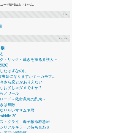
るユーザ情報はありません。
bbs
間
cours
月期
る
クトリック～裁きを操る弁護人～
2026)
したはずなのに
度夫婦になりますか？～カモフ...
、今さら恋とかありえない
なお尻じゃダメですか？
らノワール
ロード～救命救急の約束～
きは無敵
なりたいマサムネ君
middle 30
ストクライ 母子救命救急班
シリアルキラーと待ち合わせ
な同期の溺愛癖