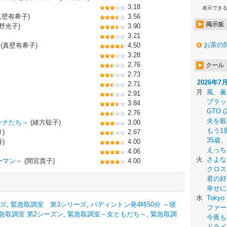
3.18
表示でき
真壁有希子)
3.56
掲示板
野光子)
3.90
3.21
お茶の
(真壁有希子)
4.50
3.28
2.76
クール
2.73
2026年7
2.71
月
風、薫
2.91
ブラッ
3.84
GTO (
2.76
夫を殺
オンナたち～
(緒方聡子)
3.00
もう1
)
2.67
35歳
)
4.00
えっち
4.06
火
さよな
ーマン～
(間宮貴子)
4.00
クロス
君の好
幸せに
水
Tokyo 
ーズ
,
緊急取調室 第3シリーズ
,
パディントン発4時50分 ～寝
ファー
急取調室 第2シーズン
,
緊急取調室～女ともだち～
,
緊急取調
今夜も
ドライ