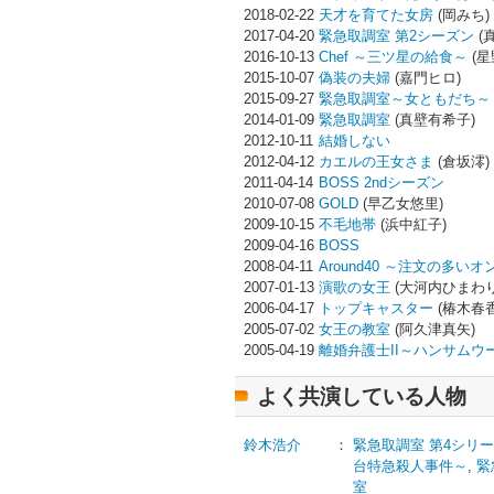
2018-02-22
天才を育てた女房
(岡みち)
2017-04-20
緊急取調室 第2シーズン
(
2016-10-13
Chef ～三ツ星の給食～
(星
2015-10-07
偽装の夫婦
(嘉門ヒロ)
2015-09-27
緊急取調室～女ともだち～
2014-01-09
緊急取調室
(真壁有希子)
2012-10-11
結婚しない
2012-04-12
カエルの王女さま
(倉坂澪)
2011-04-14
BOSS 2ndシーズン
2010-07-08
GOLD
(早乙女悠里)
2009-10-15
不毛地帯
(浜中紅子)
2009-04-16
BOSS
2008-04-11
Around40 ～注文の多い
2007-01-13
演歌の女王
(大河内ひまわり
2006-04-17
トップキャスター
(椿木春香
2005-07-02
女王の教室
(阿久津真矢)
2005-04-19
離婚弁護士II～ハンサムウ
よく共演している人物
鈴木浩介
：
緊急取調室 第4シリ
台特急殺人事件～
,
緊
室