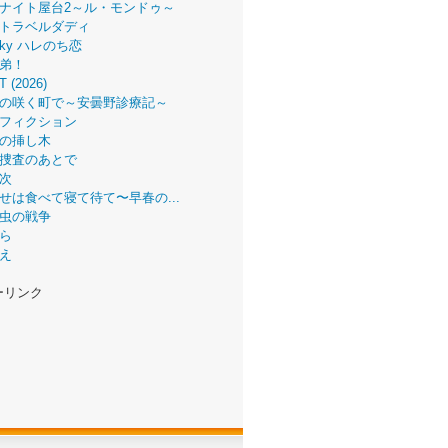
ナイト屋台2～ル・モンドゥ～
トラベルダディ
 Sky ハレのち恋
弟！
T (2026)
の咲く町で～安曇野診療記～
フィクション
の挿し木
捜査のあとで
次
せは食べて寝て待て〜早春の...
虫の戦争
ら
え
ーリンク