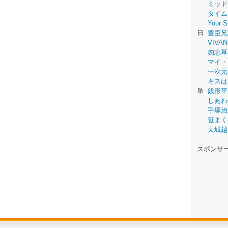
ミッド
タイム
Your
日
豊臣兄
VIVAN
勿忘草
マイ・
一次元
キスは
単
銭形平
しあわ
手塚治
笹まく
天城越
スポンサ