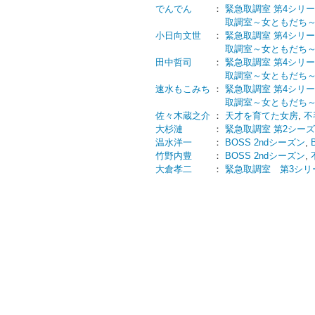
でんでん
：
緊急取調室 第4シリ
取調室～女ともだち
小日向文世
：
緊急取調室 第4シリ
取調室～女ともだち
田中哲司
：
緊急取調室 第4シリ
取調室～女ともだち
速水もこみち
：
緊急取調室 第4シリ
取調室～女ともだち
佐々木蔵之介
：
天才を育てた女房
,
不
大杉漣
：
緊急取調室 第2シー
温水洋一
：
BOSS 2ndシーズン
,
竹野内豊
：
BOSS 2ndシーズン
,
大倉孝二
：
緊急取調室 第3シリ