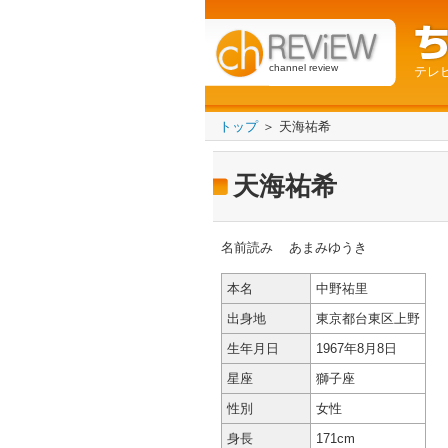
channel review
テレ
トップ
＞ 天海祐希
天海祐希
名前読み
あまみゆうき
本名
中野祐里
出身地
東京都台東区上野
生年月日
1967年8月8日
星座
獅子座
性別
女性
身長
171cm