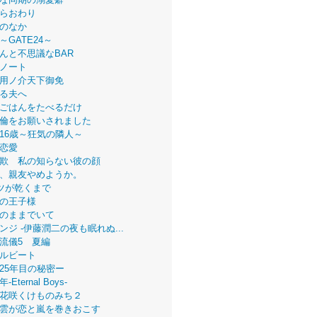
らおわり
のなか
～GATE24～
んと不思議なBAR
ノート
用ノ介天下御免
る夫へ
ごはんをたべるだけ
倫をお願いされました
16歳～狂気の隣人～
恋愛
欺 私の知らない彼の顔
、親友やめようか。
ツが乾くまで
の王子様
のままでいて
ンジ -伊藤潤二の夜も眠れぬ...
流儀5 夏編
ルビート
25年目の秘密ー
Eternal Boys-
花咲くけものみち２
雲が恋と嵐を巻きおこす