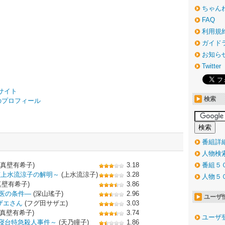
ちゃん
FAQ
利用規
ガイド
お知ら
Twitter
。
サイト
検索
祐希のプロフィール
番組詳
人物検
(真壁有希子)
3.18
番組５
偵上水流涼子の解明～
(上水流涼子)
3.28
人物５
真壁有希子)
3.86
医の条件―
(深山瑤子)
2.96
ユーザ
ザエさん
(フグ田サザエ)
3.03
(真壁有希子)
3.74
ユーザ
～寝台特急殺人事件～
(天乃瞳子)
1.86