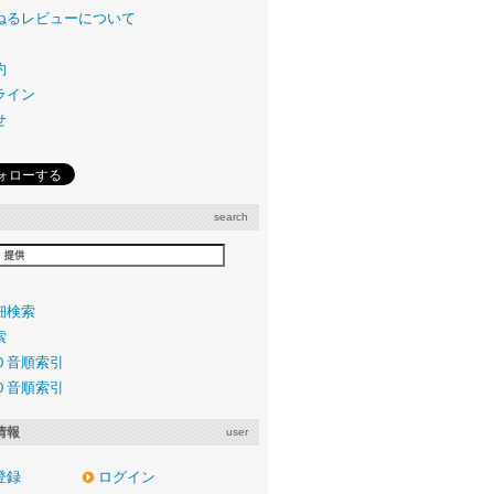
ねるレビューについて
約
ライン
せ
search
細検索
索
０音順索引
０音順索引
情報
user
登録
ログイン