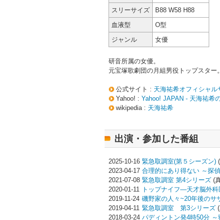
スリーサイズ
B88 W58 H88
血液型
O型
ジャンル
女優
研音所属の女優。
元宝塚歌劇団の月組男役トップスター
公式サイト :
天海祐希オフィシャル
Yahoo! :
Yahoo! JAPAN - 天海
wikipedia :
天海祐希
出演・参加した番組
2025-10-16
緊急取調室(第５シーズン)
2023-04-17
合理的にあり得ない ～探
2021-07-08
緊急取調室 第4シリーズ
(
2020-01-11
トップナイフ―天才脳外科
2019-11-24
磯野家の人々~20年後のサ
2019-04-11
緊急取調室 第3シリーズ
2018-03-24
パディントン発4時50分 