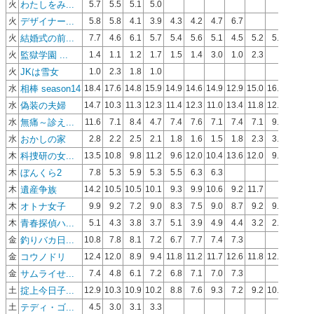
わたしをみ...
火
5.7
5.5
5.1
5.0
デザイナー...
火
5.8
5.8
4.1
3.9
4.3
4.2
4.7
6.7
結婚式の前...
火
7.7
4.6
6.1
5.7
5.4
5.6
5.1
4.5
5.2
5.8
監獄学園 ...
火
1.4
1.1
1.2
1.7
1.5
1.4
3.0
1.0
2.3
JKは雪女
火
1.0
2.3
1.8
1.0
相棒 season14
水
18.4
17.6
14.8
15.9
14.9
14.6
14.9
12.9
15.0
16.7
12.6
1
偽装の夫婦
水
14.7
10.3
11.3
12.3
11.4
12.3
11.0
13.4
11.8
12.8
無痛～診え...
水
11.6
7.1
8.4
4.7
7.4
7.6
7.1
7.4
7.1
9.6
おかしの家
水
2.8
2.2
2.5
2.1
1.8
1.6
1.5
1.8
2.3
3.5
科捜研の女...
木
13.5
10.8
9.8
11.2
9.6
12.0
10.4
13.6
12.0
9.2
11.2
1
ぼんくら2
木
7.8
5.3
5.9
5.3
5.5
6.3
6.3
遺産争族
木
14.2
10.5
10.5
10.1
9.3
9.9
10.6
9.2
11.7
オトナ女子
木
9.9
9.2
7.2
9.0
8.3
7.5
9.0
8.7
9.2
9.1
青春探偵ハ...
木
5.1
4.3
3.8
3.7
5.1
3.9
4.9
4.4
3.2
2.3
釣りバカ日...
金
10.8
7.8
8.1
7.2
6.7
7.7
7.4
7.3
コウノドリ
金
12.4
12.0
8.9
9.4
11.8
11.2
11.7
12.6
11.8
12.3
サムライせ...
金
7.4
4.8
6.1
7.2
6.8
7.1
7.0
7.3
掟上今日子...
土
12.9
10.3
10.9
10.2
8.8
7.6
9.3
7.2
9.2
10.5
テディ・ゴ...
土
4.5
3.0
3.1
3.3