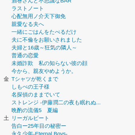
酒巻さんと不思議なBAR
ラストノート
心配無用ノ介天下御免
親愛なる夫へ
一緒にごはんをたべるだけ
夫に不倫をお願いされました
夫婦と16歳～狂気の隣人～
普通の恋愛
未婚詐欺 私の知らない彼の顔
今から、親友やめようか。
金
Tシャツが乾くまで
しもべの王子様
名探偵のままでいて
ストレンジ -伊藤潤二の夜も眠れぬ...
晩酌の流儀5 夏編
土
リーガルビート
告白ー25年目の秘密ー
永久少年-Eternal Boys-