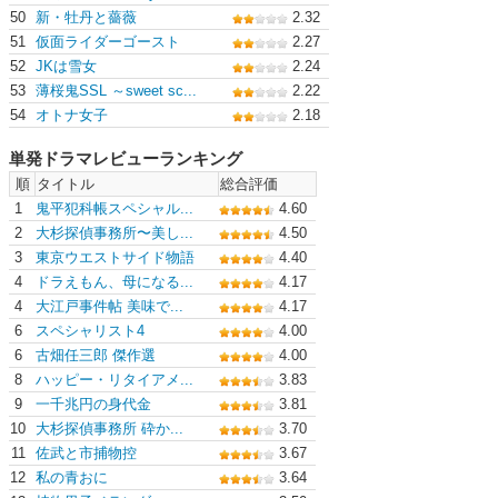
50
新・牡丹と薔薇
2.32
51
仮面ライダーゴースト
2.27
52
JKは雪女
2.24
53
薄桜鬼SSL ～sweet sc...
2.22
54
オトナ女子
2.18
単発ドラマレビューランキング
順
タイトル
総合評価
1
鬼平犯科帳スペシャル...
4.60
2
大杉探偵事務所〜美し...
4.50
3
東京ウエストサイド物語
4.40
4
ドラえもん、母になる...
4.17
4
大江戸事件帖 美味で...
4.17
6
スペシャリスト4
4.00
6
古畑任三郎 傑作選
4.00
8
ハッピー・リタイアメ...
3.83
9
一千兆円の身代金
3.81
10
大杉探偵事務所 砕か...
3.70
11
佐武と市捕物控
3.67
12
私の青おに
3.64