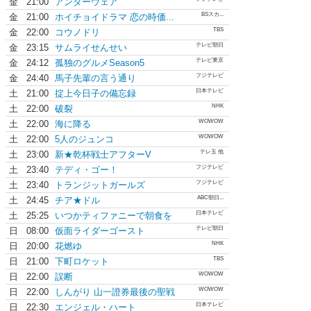
金
21:00
アンダーウェア
BSスカ...
金
21:00
ホイチョイドラマ 恋の時価...
TBS
金
22:00
コウノドリ
テレビ朝日
金
23:15
サムライせんせい
テレビ東京
金
24:12
孤独のグルメSeason5
フジテレビ
金
24:40
馬子先輩の言う通り
日本テレビ
土
21:00
掟上今日子の備忘録
NHK
土
22:00
破裂
WOWOW
土
22:00
海に降る
WOWOW
土
22:00
5人のジュンコ
テレ玉 他
土
23:00
新★乾杯戦士アフターV
フジテレビ
土
23:40
テディ・ゴー！
フジテレビ
土
23:40
トランジットガールズ
ABC朝日...
土
24:45
チア★ドル
日本テレビ
土
25:25
いつかティファニーで朝食を
テレビ朝日
日
08:00
仮面ライダーゴースト
NHK
日
20:00
花燃ゆ
TBS
日
21:00
下町ロケット
WOWOW
日
22:00
誤断
WOWOW
日
22:00
しんがり 山一證券最後の聖戦
日本テレビ
日
22:30
エンジェル・ハート