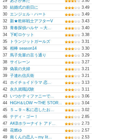
29
あさが来た
3.50
30
結婚式の前日に
3.49
30
エンジェル・ハート
3.49
32
新★乾杯戦士アフターV
3.43
33
青春探偵ハルヤ ～大...
3.40
34
下町ロケット
3.38
35
トランジットガールズ
3.31
36
相棒 season14
3.30
37
馬子先輩の言う通り
3.29
38
サイレーン
3.27
39
偽装の夫婦
3.21
39
子連れ信兵衛
3.21
41
ホイチョイドラマ 恋...
3.13
42
永久就職試験
3.11
43
いつかティファニーで...
3.06
44
HiGH＆LOW 〜THE STOR...
3.04
45
５→９～私に恋したお...
3.02
46
テディ・ゴー！
2.85
47
AKBホラーナイト アド...
2.73
48
花燃ゆ
2.57
49
南くんの恋人～my lit...
2.53