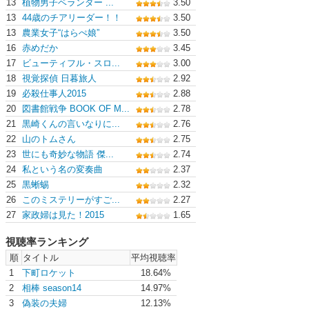
13
植物男子ベランダー ...
3.50
13
44歳のチアリーダー！！
3.50
13
農業女子“はらぺ娘”
3.50
16
赤めだか
3.45
17
ビューティフル・スロ...
3.00
18
視覚探偵 日暮旅人
2.92
19
必殺仕事人2015
2.88
20
図書館戦争 BOOK OF M...
2.78
21
黒崎くんの言いなりに...
2.76
22
山のトムさん
2.75
23
世にも奇妙な物語 傑...
2.74
24
私という名の変奏曲
2.37
25
黒蜥蜴
2.32
26
このミステリーがすご...
2.27
27
家政婦は見た！2015
1.65
視聴率ランキング
順
タイトル
平均視聴率
1
下町ロケット
18.64%
2
相棒 season14
14.97%
3
偽装の夫婦
12.13%