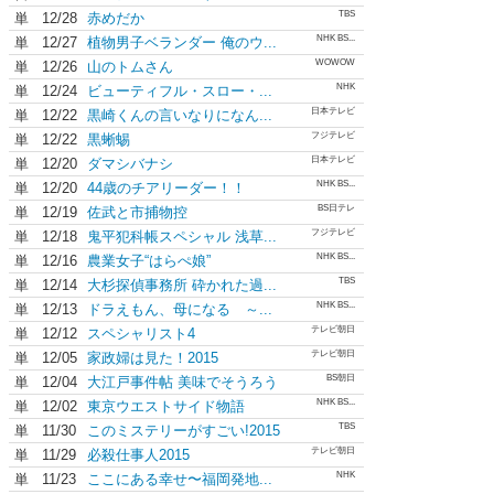
TBS
単
12/28
赤めだか
NHK BS...
単
12/27
植物男子ベランダー 俺のウ...
WOWOW
単
12/26
山のトムさん
NHK
単
12/24
ビューティフル・スロー・...
日本テレビ
単
12/22
黒崎くんの言いなりになん...
フジテレビ
単
12/22
黒蜥蜴
日本テレビ
単
12/20
ダマシバナシ
NHK BS...
単
12/20
44歳のチアリーダー！！
BS日テレ
単
12/19
佐武と市捕物控
フジテレビ
単
12/18
鬼平犯科帳スペシャル 浅草...
NHK BS...
単
12/16
農業女子“はらぺ娘”
TBS
単
12/14
大杉探偵事務所 砕かれた過...
NHK BS...
単
12/13
ドラえもん、母になる ～...
テレビ朝日
単
12/12
スペシャリスト4
テレビ朝日
単
12/05
家政婦は見た！2015
BS朝日
単
12/04
大江戸事件帖 美味でそうろう
NHK BS...
単
12/02
東京ウエストサイド物語
TBS
単
11/30
このミステリーがすごい!2015
テレビ朝日
単
11/29
必殺仕事人2015
NHK
単
11/23
ここにある幸せ〜福岡発地...