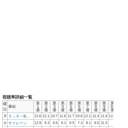
視聴率詳細一覧
第
第
第
第
第
第
第
第
第
第
第
曜
番組
1
2
3
4
5
6
7
8
9
10
11
日
週
週
週
週
週
週
週
週
週
週
週
５→９～私...
月
12.6
12.1
10.7
11.6
11.7
10.6
12.1
11.4
11.6
12.7
サイレーン
火
12.9
6.3
8.6
8.1
8.5
7.3
8.1
8.0
11.5