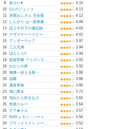
9
仮カレ♥
4.15
10
5人のジュンコ
4.13
11
洞窟おじさん 完全版
4.12
12
しんがり 山一證券最...
4.09
13
掟上今日子の備忘録
4.03
14
デザイナーベイビー
4.01
15
アンダーウェア
3.97
16
三人兄弟
3.94
16
ぼんくら2
3.94
18
監獄学園 プリズンス...
3.93
19
おかしの家
3.92
20
無痛～診える眼～
3.88
20
誤断
3.88
22
遺産争族
3.80
23
海に降る
3.71
24
別れたら好きな人
3.65
25
危篤スルー
3.64
26
チア★ドル
3.57
27
BAR レモン・ハート
3.56
28
ブラックリスト シー...
3.52