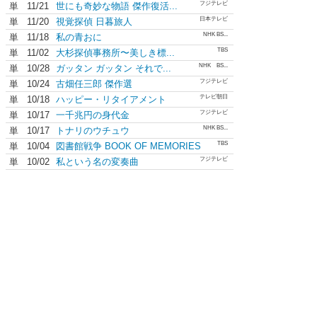
フジテレビ
単
11/21
世にも奇妙な物語 傑作復活...
日本テレビ
単
11/20
視覚探偵 日暮旅人
NHK BS...
単
11/18
私の青おに
TBS
単
11/02
大杉探偵事務所〜美しき標...
NHK BS...
単
10/28
ガッタン ガッタン それで...
フジテレビ
単
10/24
古畑任三郎 傑作選
テレビ朝日
単
10/18
ハッピー・リタイアメント
フジテレビ
単
10/17
一千兆円の身代金
NHK BS...
単
10/17
トナリのウチュウ
TBS
単
10/04
図書館戦争 BOOK OF MEMORIES
フジテレビ
単
10/02
私という名の変奏曲