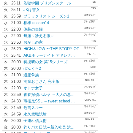
TBS
火
25:11
監獄学園 プリズンスクール
TBS
火
25:11
JKは雪女
日本テレビ
火
25:59
ブラックリスト シーズン1
テレビ朝日
水
21:00
相棒 season14
日本テレビ
水
22:00
偽装の夫婦
フジテレビ
水
22:00
無痛～診える眼～
TBS
水
23:53
おかしの家
日本テレビ
水
25:29
HiGH＆LOW 〜THE STORY OF ...
テレビ...
水
25:41
AKBホラーナイト アドレナ...
テレビ朝日
木
20:00
科捜研の女 第15シリーズ
NHK
木
20:00
ぼんくら2
テレビ朝日
木
21:00
遺産争族
NHK BS...
木
21:00
洞窟おじさん 完全版
フジテレビ
木
22:00
オトナ女子
日本テレビ
木
23:59
青春探偵ハルヤ ～大人の悪...
TOKYO M...
木
24:30
薄桜鬼SSL ～sweet school ...
日本テレビ
木
24:59
危篤スルー
日本テレビ
木
24:59
永久就職試験
NHK BS...
金
20:00
子連れ信兵衛
テレビ東京
金
20:00
釣りバカ日誌～新入社員 浜...
フジテレビ