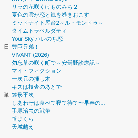
リラの花咲くけものみち２
夏色の雲が恋と嵐を巻きおこす
ミッドナイト屋台2～ル・モンドゥ～
タイムトラベルダディ
Your Sky ハレのち恋
日
豊臣兄弟！
VIVANT (2026)
勿忘草の咲く町で～安曇野診療記～
マイ・フィクション
一次元の挿し木
キスは捜査のあとで
単
銭形平次
しあわせは食べて寝て待て〜早春の...
手塚治虫の戦争
笹まくら
天城越え