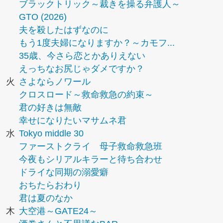
ブラックトリック～裁きを操る弁護人～
GTO (2026)
夫を殺したはずなのに
もう1度夫婦になりますか？～カモフ...
35歳、今さら恋とかありえない
えっちなお尻じゃダメですか？
火
さよならノワール
クロスロード～救命救急の約束～
君の好きは無敵
幸せになりたいマサムネ君
水
Tokyo middle 30
ファーストクライ 母子救命救急班
今夜もシリアルキラーと待ち合わせ
ドライな同期の溺愛癖
おちたらおわり
君は夏のなか
木
大空港～GATE24～