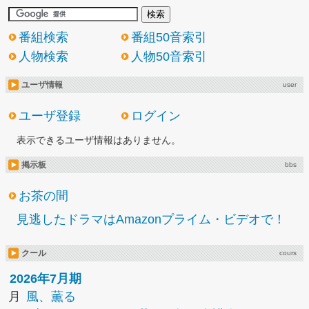
番組検索
番組50音索引
人物検索
人物50音索引
ユーザ情報
user
ユーザ登録
ログイン
表示できるユーザ情報はありません。
掲示板
bbs
お茶の間
見逃したドラマはAmazonプライム・ビデオで！
クール
cours
2026年7月期
月
風、薫る