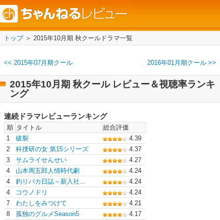
トップ
＞ 2015年10月期 秋クールドラマ一覧
<< 2015年07月期クール
2016年01月期クール >>
2015年10月期 秋クール レビュー＆視聴率ランキ
ング
連続ドラマレビューランキング
順
タイトル
総合評価
1
破裂
4.39
2
科捜研の女 第15シリーズ
4.37
3
サムライせんせい
4.27
4
山本周五郎人情時代劇
4.24
4
釣りバカ日誌～新入社...
4.24
4
コウノドリ
4.24
7
わたしをみつけて
4.21
8
孤独のグルメSeason5
4.17