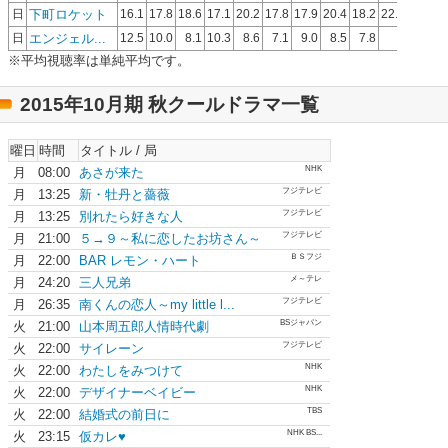
下町ロケット
日
16.1
17.8
18.6
17.1
20.2
17.8
17.9
20.4
18.2
22.3
エンジェル...
日
12.5
10.0
8.1
10.3
8.6
7.1
9.0
8.5
7.8
※平均視聴率は単純平均です。
2015年10月期 秋クールドラマ一覧
曜日
時間
タイトル / 局
NHK
月
08:00
あさが来た
フジテレビ
月
13:25
新・牡丹と薔薇
フジテレビ
月
13:25
別れたら好きな人
フジテレビ
月
21:00
５→９～私に恋したお坊さん～
ＢＳフジ
月
22:00
BAR レモン・ハート
メ～テレ
月
24:20
三人兄弟
フジテレビ
月
26:35
南くんの恋人～my little l...
BSジャパン
火
21:00
山本周五郎人情時代劇
フジテレビ
火
22:00
サイレーン
NHK
火
22:00
わたしをみつけて
NHK
火
22:00
デザイナーベイビー
TBS
火
22:00
結婚式の前日に
NHK BS...
火
23:15
仮カレ♥