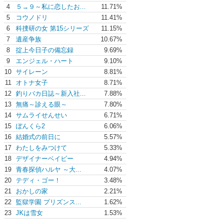
4
５→９～私に恋したお...
11.71%
5
コウノドリ
11.41%
6
科捜研の女 第15シリーズ
11.15%
7
遺産争族
10.67%
8
掟上今日子の備忘録
9.69%
9
エンジェル・ハート
9.10%
10
サイレーン
8.81%
11
オトナ女子
8.71%
12
釣りバカ日誌～新入社...
7.88%
13
無痛～診える眼～
7.80%
14
サムライせんせい
6.71%
15
ぼんくら2
6.06%
16
結婚式の前日に
5.57%
17
わたしをみつけて
5.33%
18
デザイナーベイビー
4.94%
19
青春探偵ハルヤ ～大...
4.07%
20
テディ・ゴー！
3.48%
21
おかしの家
2.21%
22
監獄学園 プリズンス...
1.62%
23
JKは雪女
1.53%