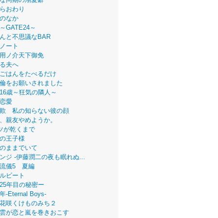
らおわり
のなか
～GATE24～
んと不思議なBAR
ノート
用ノ介天下御免
る夫へ
ごはんをたべるだけ
倫をお願いされました
16歳～狂気の隣人～
恋愛
欺 私の知らない彼の顔
、親友やめようか。
ツが乾くまで
の王子様
のままでいて
ンジ -伊藤潤二の夜も眠れぬ...
流儀5 夏編
ルビート
25年目の秘密ー
Eternal Boys-
花咲くけものみち２
雲が恋と嵐を巻きおこす