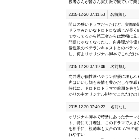
役者さんが皆さん実力派で観ていて楽
2015-12-20 07:11:53
名前無し
間口の狭いドラマだったけど、実際経
ドラマみたいなドロドロな感じが長く
でやってるから第三者からは滑稽に見
問題じゃなくなったし、向井理が俳優
個性派のベテランキャストとのバラン
し、何よりオリジナル脚本でこれだけ
2015-12-20 07:19:09
名前無し
向井理が個性派ベテラン俳優に埋もれ
声はいいし顔も表情も豊かだし存在感
時代に、ドロドロドラマで前期を巻き返
かりの中オリジナル脚本でこれだけの
2015-12-20 07:49:22
名前なし
オリジナル脚本で時勢にあったテーマ
ト、特に向井理は、このドラマで大き
を相手に、視聴率も大台の10.77%
れやすい