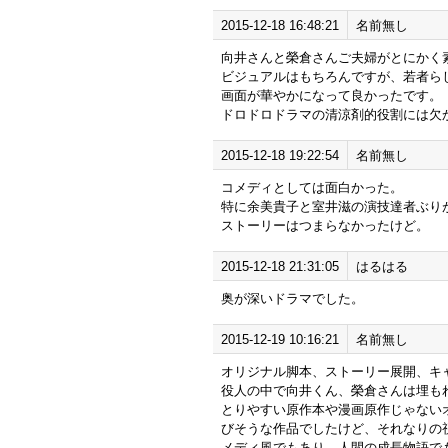
2015-12-18 16:48:21
名前無し
向井さんと榮倉さんご夫婦がとにかく
ビジュアルはもちろんですが、若者ら
画面が華やかになって良かったです。
ドロドロドラマの清涼剤的役割には欠
2015-12-18 19:22:54
名前無し
コメディとしては面白かった。
特に余美貴子と室井滋の演技達者ぶり
ストーリーはつまらなかったけど。
2015-12-18 21:31:05
はるはる
奥が深いドラマでした。
2015-12-19 10:16:21
名前無し
オリジナル脚本、ストーリー展開、キ
役人の中で向井くん、榮倉さんは埋も
とりやすい原作本や漫画原作じゃない
びそうな作品でしたけど、それなりの
メディ風でもあり、人間の成長物語で