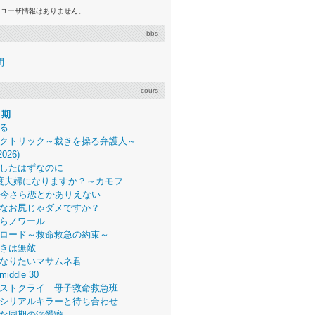
るユーザ情報はありません。
bbs
間
cours
月期
る
クトリック～裁きを操る弁護人～
2026)
したはずなのに
度夫婦になりますか？～カモフ...
、今さら恋とかありえない
なお尻じゃダメですか？
らノワール
ロード～救命救急の約束～
きは無敵
なりたいマサムネ君
middle 30
ストクライ 母子救命救急班
シリアルキラーと待ち合わせ
な同期の溺愛癖