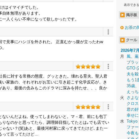
表示でき
だけはイマイチでした。
事自体無理があります。
掲示板
に一人くらい不幸になって欲しかったです。
お茶の
クール
回で見事にハシゴを外された。 正直むかっ腹が立ったわw
つ。
2026年7
月
風、薫
ブラッ
GTO (
夫を殺
兄社長に対する常務の態度、グッときた。壊れる育夫。聖人君
もう1
臭い家族の、それぞれがお互いに引き起こす化学反応が、き
35歳
があり、最後の含みもこのドラマに深みを持たせ、、、良か
えっち
火
さよな
クロス
君の好
幸せに
とないんだよね。使ってしまわないと。マ－君、前にも包丁
水
Tokyo 
もりなのかと思ってたら、調理師目指してたとは｡でも店でい
ファー
ゃない？(笑)あと、最後河村家に戻ってきてたけど､また一
今夜も
るって言ってたけど…
ドライ