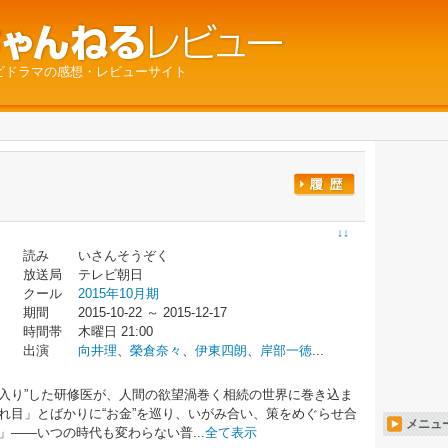
ビドラマの感想・レビューサイト
↓↓
読み
いさんそうぞく
放送局
テレビ朝日
クール
2015年10月期
期間
2015-10-22 ～ 2015-12-17
時間帯
木曜日 21:00
出演
向井理
、
榮倉奈々
、
伊東四朗
、
岸部一徳
...
入り”した研修医が、人間の欲望渦巻く相続の世界に巻き込ま
れ目」とばかりに“お金”を巡り、いがみ合い、策をめぐらせ合
メニュ
」――いつの時代も変わらない普...
全て表示