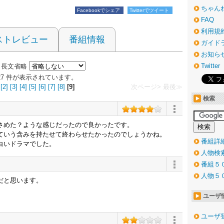
ちゃん
Facebookでシェア
Twitterでツイート
FAQ
利用規
ストレビュー
番組情報
ガイド
お知ら
Twitter
長文省略
～427 件が表示されています。
[2]
[3]
[4]
[5]
[6]
[7]
[8]
[9]
次ページ>
最後≫
検索
さめた？ような感じだったので良かったです。
ていう含みを持たせて終わらせたかったのでしょうかね。
番組詳
白いドラマでした。
人物検
番組５
人物５
だと思います。
ユーザ
ユーザ