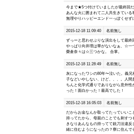
今まで★5つ付けていましたが最終回
あんな火に囲まれて二人共生きている
無理やりハッピーエンド一っぽくせず
2015-12-18 11:09:40
名前無し
ずっーと思わせぶりな演出をして最終
やっぱり向井理は華がないなぁ、☆一
榮倉奈々は☆三つかな。 合掌。
2015-12-18 11:28:49
名前無し
灰になったワシの80年〜泣いた。義
子などいやしない、けど、、、。人間
ちんと化学式通りでありながら意外性
った！面白かった！最高でした！
2015-12-18 16:05:03
名前無し
だからお金なんか取ってたっていいこ
持ってたから、母親のことでも刺すつ
きなりあんなもの持ってて銃刀法違反じ
緒に住むようになったの？寮に住んで