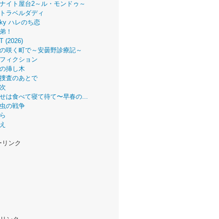
ナイト屋台2～ル・モンドゥ～
トラベルダディ
 Sky ハレのち恋
弟！
T (2026)
の咲く町で～安曇野診療記～
フィクション
の挿し木
捜査のあとで
次
せは食べて寝て待て〜早春の...
虫の戦争
ら
え
ーリンク