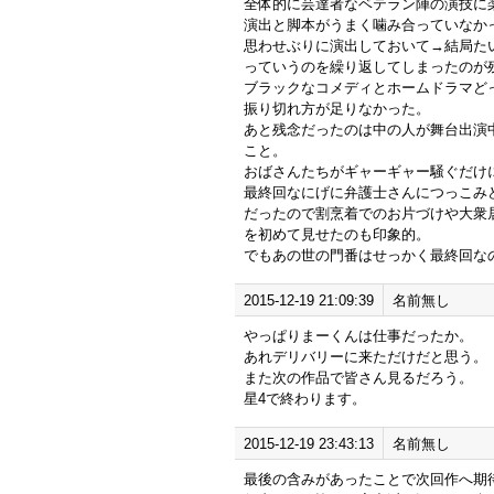
全体的に芸達者なベテラン陣の演技に
演出と脚本がうまく噛み合っていなか
思わせぶりに演出しておいて→結局た
っていうのを繰り返してしまったのが
ブラックなコメディとホームドラマど
振り切れ方が足りなかった。
あと残念だったのは中の人が舞台出演
こと。
おばさんたちがギャーギャー騒ぐだけ
最終回なにげに弁護士さんにつっこみ
だったので割烹着でのお片づけや大衆
を初めて見せたのも印象的。
でもあの世の門番はせっかく最終回な
2015-12-19 21:09:39
名前無し
やっぱりまーくんは仕事だったか。
あれデリバリーに来ただけだと思う。
また次の作品で皆さん見るだろう。
星4で終わります。
2015-12-19 23:43:13
名前無し
最後の含みがあったことで次回作へ期