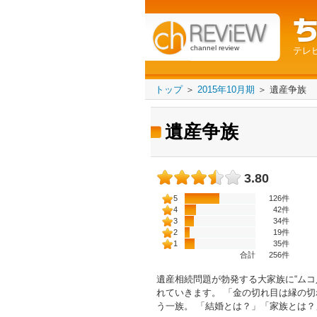
channel review
テレ
トップ
＞
2015年10月期
＞
遺産争族
遺産争族
3.80
5
126件
4
42件
3
34件
2
19件
1
35件
合計
256
件
遺産相続問題が勃発する大家族に“ムコ
れていきます。 「金の切れ目は縁の切
う一族。 「結婚とは？」「家族とは？