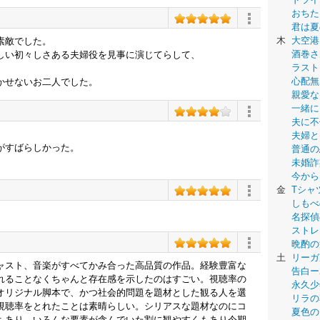
おちた
君は夏
木
大空港
素敵でした。
酒巻さ
しい初々しさある夫婦役を見事に演じてらして、
ラスト
心配無
かせないお二人でした。
親愛な
一緒に
夫に不
夫婦と
がすばらしかった。
普通の
未婚詐
今から
金
Tシャ
しもべ
名探偵
ストレ
晩酌の
土
リーガ
ャスト、音楽がすべてかみ合った高品質の作品。経験豊富な
告白ー
れることなくちゃんと存在感を示したのはすごい。視聴率の
永久少年-
オリジナル脚本で、かつ社会的問題を題材とした観る人を選
リラの
視聴率をとれたことは素晴らしい。シリアスな題材なのにコ
夏色の
もあり、いろんな要素が含んでいた割に観やすくもあり今期