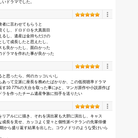
しいドラマでした。
験者に言わせてもらうと
続くし、ドロドロを大真面目
えるし、遺産は金持ちだけの
として成長したと思えたし、
スも良かったし、面白かった
のドラマを作れた事が良かった
ると思ったら、何のカッコいいし
もあって立派に座長を務めたばかりか、この低視聴率ドラマ
す10.77%の大台を取った事にpと、マンガ原作や小説原作ば
ドラを作ったチーム遺産争族に拍手を送りたい
をリアルにに描き、それを演出家も大胆に演出し、キャス
な成長を見せ、カッコよく堂々と個性派ベテランの先輩俳優
の前期から盛り返す結果を出した。コウノドリのような受けいら