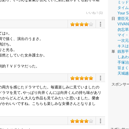
ミッド
タイム
いいね！(1)
Your
日
豊臣兄
VIVAN
勿忘草
ては○。
マイ・
調で描く、演出のうまさ。
一次元
騎討ち。
キスは
りと光る。
単
銭形平
毅然としていた女弁護士か。
しあわ
手塚治
劇的ＴＶドラマだった。
笹まく
天城越
スポンサ
の両方を感じたドラマでした。毎週楽しみに見ていましたの
ドラマを見て､やっぱり向井くんには向井くんの持ち味があリ
れからどんどん大人な作品も見てみたいと思いました。榮倉
がかわいいですね。こちらも楽しみな女優さんとなりまし