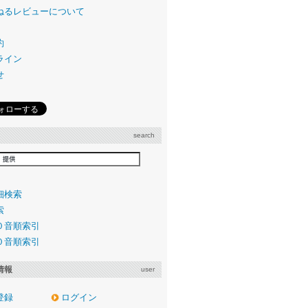
ねるレビューについて
約
ライン
せ
search
細検索
索
０音順索引
０音順索引
情報
user
登録
ログイン