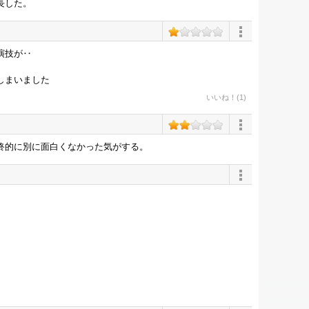
長した。
演技が‥
しまいました
いいね！(1)
終的に別に面白くなかった気がする。