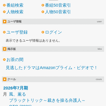
番組検索
番組50音索引
人物検索
人物50音索引
ユーザ情報
user
ユーザ登録
ログイン
表示できるユーザ情報はありません。
掲示板
bbs
お茶の間
見逃したドラマはAmazonプライム・ビデオで！
クール
cours
2026年7月期
月
風、薫る
ブラックトリック～裁きを操る弁護人～