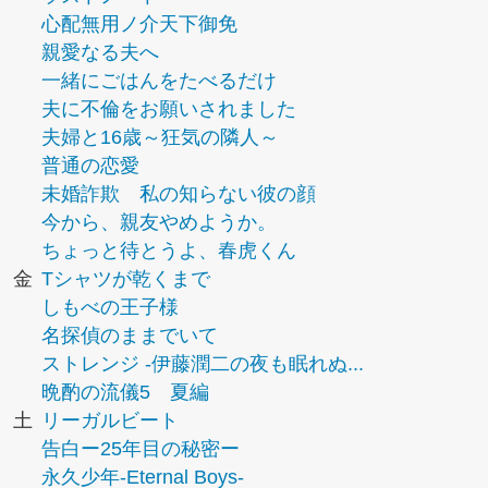
心配無用ノ介天下御免
親愛なる夫へ
一緒にごはんをたべるだけ
夫に不倫をお願いされました
夫婦と16歳～狂気の隣人～
普通の恋愛
未婚詐欺 私の知らない彼の顔
今から、親友やめようか。
ちょっと待とうよ、春虎くん
金
Tシャツが乾くまで
しもべの王子様
名探偵のままでいて
ストレンジ -伊藤潤二の夜も眠れぬ...
晩酌の流儀5 夏編
土
リーガルビート
告白ー25年目の秘密ー
永久少年-Eternal Boys-