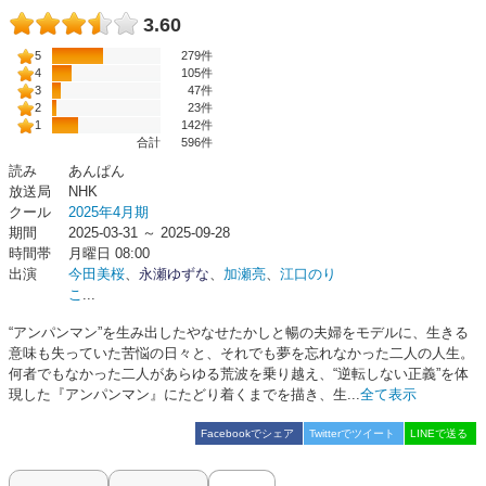
3.60
5
279件
4
105件
3
47件
2
23件
1
142件
合計
596
件
読み
あんぱん
放送局
NHK
クール
2025年4月期
期間
2025-03-31 ～ 2025-09-28
時間帯
月曜日 08:00
出演
今田美桜
、
永瀬ゆずな
、
加瀬亮
、
江口のり
こ
...
“アンパンマン”を生み出したやなせたかしと暢の夫婦をモデルに、生きる
意味も失っていた苦悩の日々と、それでも夢を忘れなかった二人の人生。
何者でもなかった二人があらゆる荒波を乗り越え、“逆転しない正義”を体
現した『アンパンマン』にたどり着くまでを描き、生...
全て表示
Facebookでシェア
Twitterでツイート
LINEで送る