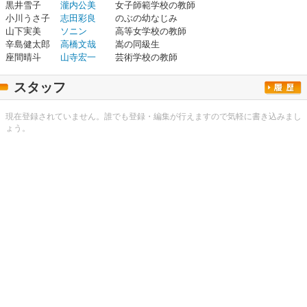
黒井雪子
瀧内公美
女子師範学校の教師
小川うさ子
志田彩良
のぶの幼なじみ
山下実美
ソニン
高等女学校の教師
辛島健太郎
高橋文哉
嵩の同級生
座間晴斗
山寺宏一
芸術学校の教師
スタッフ
現在登録されていません。誰でも登録・編集が行えますので気軽に書き込みまし
ょう。