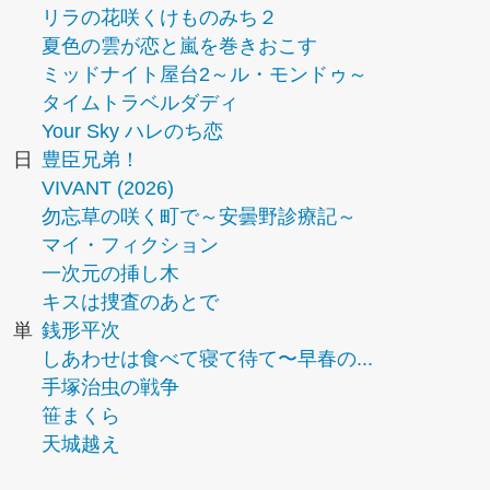
リラの花咲くけものみち２
夏色の雲が恋と嵐を巻きおこす
ミッドナイト屋台2～ル・モンドゥ～
タイムトラベルダディ
Your Sky ハレのち恋
日
豊臣兄弟！
VIVANT (2026)
勿忘草の咲く町で～安曇野診療記～
マイ・フィクション
一次元の挿し木
キスは捜査のあとで
単
銭形平次
しあわせは食べて寝て待て〜早春の...
手塚治虫の戦争
笹まくら
天城越え