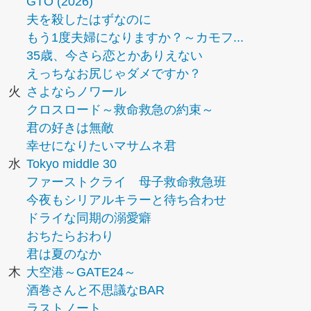
GTO (2026)
夫を殺したはずなのに
もう1度夫婦になりますか？～カモフ...
35歳、今さら恋とかありえない
えっちなお尻じゃダメですか？
火
さよならノワール
クロスロード～救命救急の約束～
君の好きは無敵
幸せになりたいマサムネ君
水
Tokyo middle 30
ファーストクライ 母子救命救急班
今夜もシリアルキラーと待ち合わせ
ドライな同期の溺愛癖
おちたらおわり
君は夏のなか
木
大空港～GATE24～
酒巻さんと不思議なBAR
ラストノート