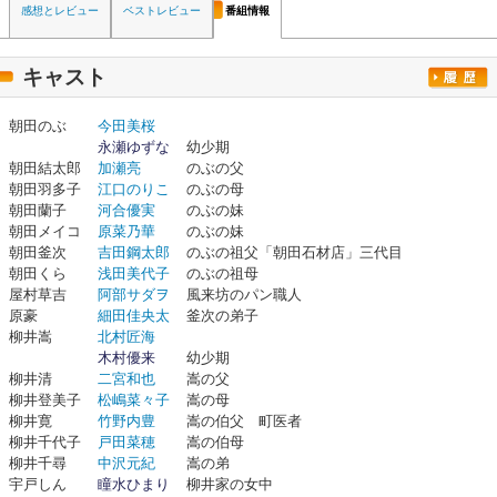
感想とレビュー
ベストレビュー
番組情報
キャスト
朝田のぶ
今田美桜
永瀬ゆずな
幼少期
朝田結太郎
加瀬亮
のぶの父
朝田羽多子
江口のりこ
のぶの母
朝田蘭子
河合優実
のぶの妹
朝田メイコ
原菜乃華
のぶの妹
朝田釜次
吉田鋼太郎
のぶの祖父「朝田石材店」三代目
朝田くら
浅田美代子
のぶの祖母
屋村草吉
阿部サダヲ
風来坊のパン職人
原豪
細田佳央太
釜次の弟子
柳井嵩
北村匠海
木村優来
幼少期
柳井清
二宮和也
嵩の父
柳井登美子
松嶋菜々子
嵩の母
柳井寛
竹野内豊
嵩の伯父 町医者
柳井千代子
戸田菜穂
嵩の伯母
柳井千尋
中沢元紀
嵩の弟
宇戸しん
瞳水ひまり
柳井家の女中