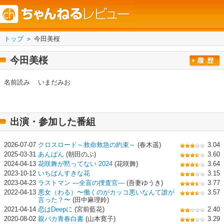
トップ
＞ 今田美桜
今田美桜
名前読み
いまだみお
出演・参加した番組
2026-07-07
クロスロード～救命救急の約束～
(春木遥)
3.04
2025-03-31
あんぱん
(朝田のぶ)
3.60
2024-04-13
花咲舞が黙ってない 2024
(花咲舞)
3.64
2023-10-12
いちばんすきな花
3.15
2023-04-23
ラストマン ―全盲の捜査官―
(吾妻ゆうき)
3.77
2022-04-13
悪女（わる）〜働くのがカッコ悪いなんて誰が
3.57
言った？〜
(田中麻理鈴)
2021-04-14
恋はDeepに
(宮前藍花)
2.40
2020-08-02
親バカ青春白書
(山本寛子)
3.29