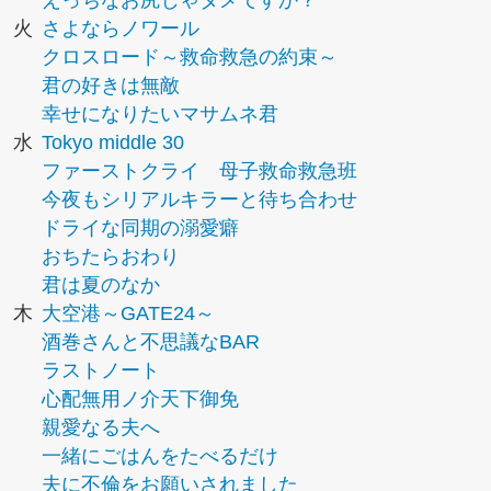
えっちなお尻じゃダメですか？
火
さよならノワール
クロスロード～救命救急の約束～
君の好きは無敵
幸せになりたいマサムネ君
水
Tokyo middle 30
ファーストクライ 母子救命救急班
今夜もシリアルキラーと待ち合わせ
ドライな同期の溺愛癖
おちたらおわり
君は夏のなか
木
大空港～GATE24～
酒巻さんと不思議なBAR
ラストノート
心配無用ノ介天下御免
親愛なる夫へ
一緒にごはんをたべるだけ
夫に不倫をお願いされました