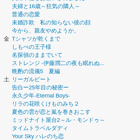
夫婦と16歳～狂気の隣人～
普通の恋愛
未婚詐欺 私の知らない彼の顔
今から、親友やめようか。
金
Tシャツが乾くまで
しもべの王子様
名探偵のままでいて
ストレンジ -伊藤潤二の夜も眠れぬ...
晩酌の流儀5 夏編
土
リーガルビート
告白ー25年目の秘密ー
永久少年-Eternal Boys-
リラの花咲くけものみち２
夏色の雲が恋と嵐を巻きおこす
ミッドナイト屋台2～ル・モンドゥ～
タイムトラベルダディ
Your Sky ハレのち恋