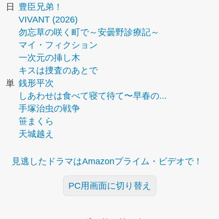
日
豊臣兄弟！
VIVANT (2026)
勿忘草の咲く町で～安曇野診療記～
マイ・フィクション
一次元の挿し木
キスは捜査のあとで
単
銭形平次
しあわせは食べて寝て待て〜早春の...
手塚治虫の戦争
笹まくら
天城越え
見逃したドラマはAmazonプライム・ビデオで！
PC用画面に切り替え