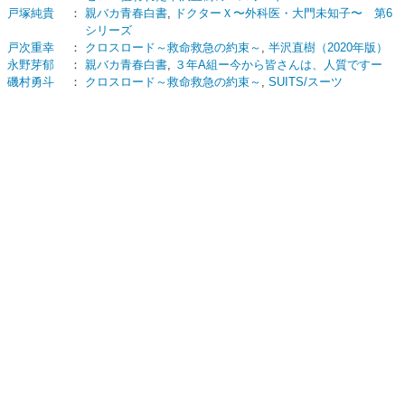
戸塚純貴
：
親バカ青春白書
,
ドクターＸ〜外科医・大門未知子〜 第6
シリーズ
戸次重幸
：
クロスロード～救命救急の約束～
,
半沢直樹（2020年版）
永野芽郁
：
親バカ青春白書
,
３年A組ー今から皆さんは、人質ですー
磯村勇斗
：
クロスロード～救命救急の約束～
,
SUITS/スーツ