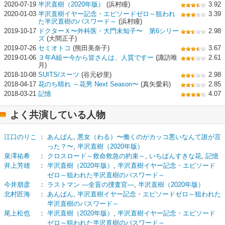
2020-07-19
半沢直樹（2020年版）
(浜村瞳)
3.92
2020-01-03
半沢直樹イヤー記念・エピソードゼロ～狙われ
3.39
た半沢直樹のパスワード～
(浜村瞳)
2019-10-17
ドクターＸ〜外科医・大門未知子〜 第6シリー
2.98
ズ
(大間正子)
2019-07-26
セミオトコ
(熊田美奈子)
3.67
2019-01-06
３年A組ー今から皆さんは、人質ですー
(諏訪唯
2.61
月)
2018-10-08
SUITS/スーツ
(谷元砂里)
2.98
2018-04-17
花のち晴れ ～花男 Next Season〜
(真矢愛莉)
2.85
2018-03-21
記憶
4.07
よく共演している人物
江口のりこ
：
あんぱん
,
悪女（わる）〜働くのがカッコ悪いなんて誰が言
った？〜
,
半沢直樹（2020年版）
泉澤祐希
：
クロスロード～救命救急の約束～
,
いちばんすきな花
,
記憶
井上芳雄
：
半沢直樹（2020年版）
,
半沢直樹イヤー記念・エピソード
ゼロ～狙われた半沢直樹のパスワード～
今井朋彦
：
ラストマン ―全盲の捜査官―
,
半沢直樹（2020年版）
北村匠海
：
あんぱん
,
半沢直樹イヤー記念・エピソードゼロ～狙われた
半沢直樹のパスワード～
尾上松也
：
半沢直樹（2020年版）
,
半沢直樹イヤー記念・エピソード
ゼロ～狙われた半沢直樹のパスワード～