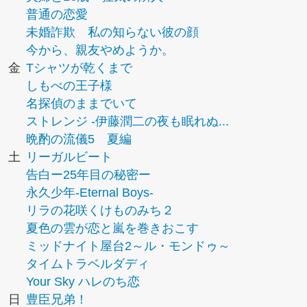
普通の恋愛
未婚詐欺 私の知らない彼の顔
今から、親友やめようか。
金
Tシャツが乾くまで
しもべの王子様
名探偵のままでいて
ストレンジ -伊藤潤二の夜も眠れぬ...
晩酌の流儀5 夏編
土
リーガルビート
告白ー25年目の秘密ー
永久少年-Eternal Boys-
リラの花咲くけものみち２
夏色の雲が恋と嵐を巻きおこす
ミッドナイト屋台2～ル・モンドゥ～
タイムトラベルダディ
Your Sky ハレのち恋
日
豊臣兄弟！