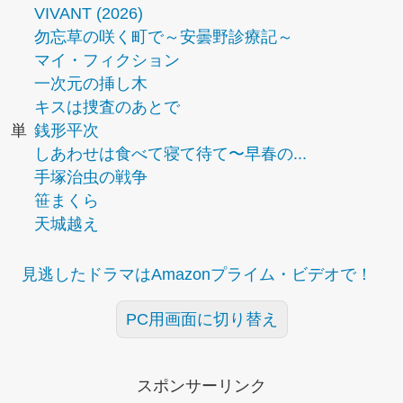
VIVANT (2026)
勿忘草の咲く町で～安曇野診療記～
マイ・フィクション
一次元の挿し木
キスは捜査のあとで
単
銭形平次
しあわせは食べて寝て待て〜早春の...
手塚治虫の戦争
笹まくら
天城越え
見逃したドラマはAmazonプライム・ビデオで！
PC用画面に切り替え
スポンサーリンク