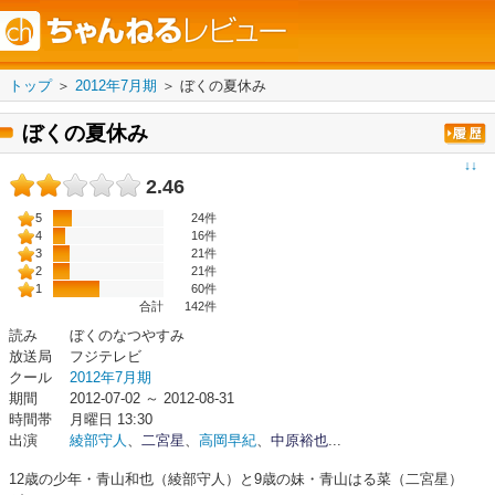
トップ
＞
2012年7月期
＞
ぼくの夏休み
ぼくの夏休み
↓↓
2.46
5
24件
4
16件
3
21件
2
21件
1
60件
合計
142
件
読み
ぼくのなつやすみ
放送局
フジテレビ
クール
2012年7月期
期間
2012-07-02 ～ 2012-08-31
時間帯
月曜日 13:30
出演
綾部守人
、
二宮星
、
高岡早紀
、
中原裕也
...
12歳の少年・青山和也（綾部守人）と9歳の妹・青山はる菜（二宮星）