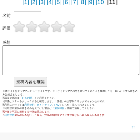
[1]
[2]
[3]
[4]
[5]
[6]
[7]
[8]
[9]
[10]
[11]
名前
評価
感想
※本サイトはドラマのレビューサイトです。せっかくドラマの感想を書いてくれた人を揶揄したり、煽ったりする書き込
みは控えましょう。
※議論や雑談は「
お茶の間
」をご利用ください。
※評価はスターをクリックすると確定します。「評価」の文字列クリックでキャンセルです。
※利用にあたっては
利用規約
、
ガイドライン
、
FAQ
をしっかり読んでおきましょう。
※利用規約違反の書き込みを見つけた場合は「
違反報告
」機能で通報してください。
※評価を不正に操作する行為は禁止します。
※
利用規約
違反の行為を行った場合、投稿の削除やアクセス規制が行われる場合があります。
↑↑