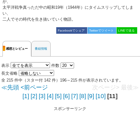
が、
太平洋戦争真っただ中の昭和19年（1944年）にタイムスリップしてしま
い、
二人でその時代を生き抜いていく物語。
Facebookでシェア
Twitterでツイート
LINEで送る
感想とレビュー
番組情報
表示
件数
長文省略
全 215 件中（スター付 142 件）196～215 件が表示されています。
≪先頭
<前ページ
次ページ>
最後≫
[1]
[2]
[3]
[4]
[5]
[6]
[7]
[8]
[9]
[10]
[11]
スポンサーリンク