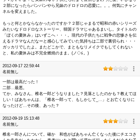
２部になったらパンパンやら兄妹のドロドロの恋愛に。。。何気にチャン
ネルを変えました。
もっと何とかならなかったのですか？２部じゃまるで昭和の赤いシリーズ
みたいなドロドロなストーリー、韓国ドラマじゃあるまいし。タイトルの
「ぼくの夏休み」はいずこへ・・・。現代の子供たちに戦争の悲惨さを伝
えるドラマなんだなーと感心してみていた気持ちは二部で裏切られ・・・
ガッカリでしたよ。またどこかで、まともなリメイクでもしてくれない
と、私の夏休みは不完全燃焼のまま。(ノ◇≦。)
2012-09-17 22:59:44
名前無し
一部は最高だった！
二部…最悪。
てか、みなさん、椎名一郎どうなりました？見落としたのかも？教えてほ
しい！ばあちゃんは、「椎名一郎って、もしかして_…」とお亡くなりに
なったけど…その後、あった？
2012-09-19 15:13:48
名前無し
椎名一郎さんについて。確か 和也がばあちゃん亡くなった後にチエコさ