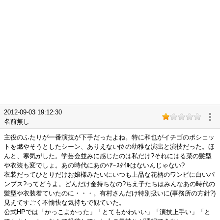
2012-09-03 19:12:30
名前無し
主役のふたりが一番演技が下手だったよね。特に和也がイチゴのポシェッ
トを燃やそうとしたシーン、ありえない位の幼稚な演出と演技だった。ほ
んと、寒気がした。学芸会並みに感じたのは私だけ?それにはる菜の髪型
や衣装も変でしょ。あの時代にあのﾍｱｰｽﾀｲﾙはないんじゃない?
衣装だってひとりだけお嬢様みたいにいつも上品な花柄のワンピに白いパ
ンプス?ってどうよ。どんだけ金持ちなの?ちえ子たちはみんなあの時代の
髪型や衣装着ていたのに・・・。有村さんだけ特別扱いに(事務所の方針?)
見えてすごく不愉快な気持ちで観ていた。
公式HPでは「かっこよかった」「とてもかわいい」「演技上手い」「と