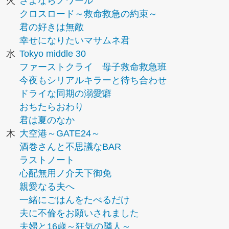
火
さよならノワール
クロスロード～救命救急の約束～
君の好きは無敵
幸せになりたいマサムネ君
水
Tokyo middle 30
ファーストクライ 母子救命救急班
今夜もシリアルキラーと待ち合わせ
ドライな同期の溺愛癖
おちたらおわり
君は夏のなか
木
大空港～GATE24～
酒巻さんと不思議なBAR
ラストノート
心配無用ノ介天下御免
親愛なる夫へ
一緒にごはんをたべるだけ
夫に不倫をお願いされました
夫婦と16歳～狂気の隣人～