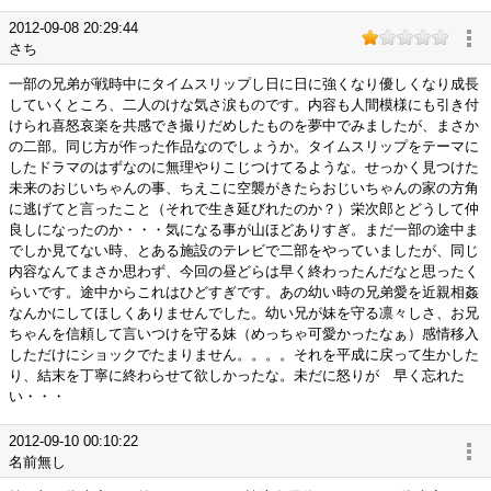
2012-09-08 20:29:44
さち
一部の兄弟が戦時中にタイムスリップし日に日に強くなり優しくなり成長
していくところ、二人のけな気さ涙ものです。内容も人間模様にも引き付
けられ喜怒哀楽を共感でき撮りだめしたものを夢中でみましたが、まさか
の二部。同じ方が作った作品なのでしょうか。タイムスリップをテーマに
したドラマのはずなのに無理やりこじつけてるような。せっかく見つけた
未来のおじいちゃんの事、ちえこに空襲がきたらおじいちゃんの家の方角
に逃げてと言ったこと（それで生き延びれたのか？）栄次郎とどうして仲
良しになったのか・・・気になる事が山ほどありすぎ。まだ一部の途中ま
でしか見てない時、とある施設のテレビで二部をやっていましたが、同じ
内容なんてまさか思わず、今回の昼どらは早く終わったんだなと思ったく
らいです。途中からこれはひどすぎです。あの幼い時の兄弟愛を近親相姦
なんかにしてほしくありませんでした。幼い兄が妹を守る凛々しさ、お兄
ちゃんを信頼して言いつけを守る妹（めっちゃ可愛かったなぁ）感情移入
しただけにショックでたまりません。。。。それを平成に戻って生かした
り、結末を丁寧に終わらせて欲しかったな。未だに怒りが 早く忘れた
い・・・
2012-09-10 00:10:22
名前無し